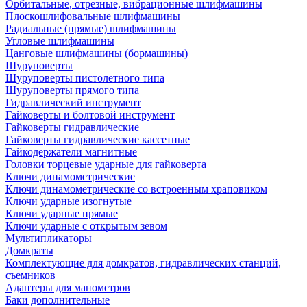
Орбитальные, отрезные, вибрационные шлифмашины
Плоскошлифовальные шлифмашины
Радиальные (прямые) шлифмашины
Угловые шлифмашины
Цанговые шлифмашины (бормашины)
Шуруповерты
Шуруповерты пистолетного типа
Шуруповерты прямого типа
Гидравлический инструмент
Гайковерты и болтовой инструмент
Гайковерты гидравлические
Гайковерты гидравлические кассетные
Гайкодержатели магнитные
Головки торцевые ударные для гайковерта
Ключи динамометрические
Ключи динамометрические со встроенным храповиком
Ключи ударные изогнутые
Ключи ударные прямые
Ключи ударные с открытым зевом
Мультипликаторы
Домкраты
Комплектующие для домкратов, гидравлических станций,
съемников
Адаптеры для манометров
Баки дополнительные