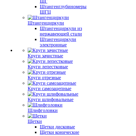
ШГ
Штангенглубиномеры
ШГЦ
Штангенциркули
Штангенциркули из
нержавеющей стали
Штангенциркули
электронные
Круги зачистные
Круги лепестковые
Круги отрезные
Круги самозацепные
Круги шлифовальные
Шлифголовки
Щетки
Щетки дисковые
Щетки конические