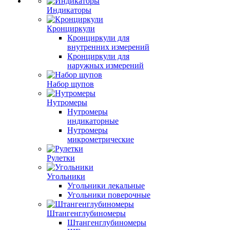
Индикаторы
Кронциркули
Кронциркули для
внутренних измерений
Кронциркули для
наружных измерений
Набор щупов
Нутромеры
Нутромеры
индикаторные
Нутромеры
микрометрические
Рулетки
Угольники
Угольники лекальные
Угольники поверочные
Штангенглубиномеры
Штангенглубиномеры