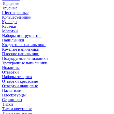
Торцевые
Трубные
Шестигранные
Кольцесъемники
Кувалды
Кусачки
Молотки
Наборы инструментов
Напильники
Квадратные напильники
Круглые напильники
Плоские напильники
Полукруглые напильники
Трехгранные напильники
Ножницы
Отвертки
Наборы отверток
Отвертки крестовые
Отвертки шлицевые
Пассатижи
Плоскогубцы
Стрипперы
Тиски
Тиски крестовые
Тиски слесарные