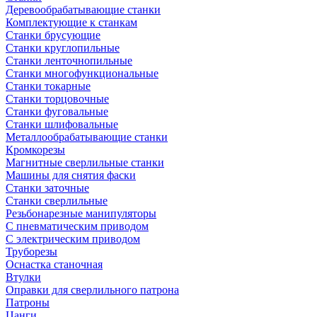
Деревообрабатывающие станки
Комплектующие к станкам
Станки брусующие
Станки круглопильные
Станки ленточнопильные
Станки многофункциональные
Станки токарные
Станки торцовочные
Станки фуговальные
Станки шлифовальные
Металлообрабатывающие станки
Кромкорезы
Магнитные сверлильные станки
Машины для снятия фаски
Станки заточные
Станки сверлильные
Резьбонарезные манипуляторы
С пневматическим приводом
С электрическим приводом
Труборезы
Оснастка станочная
Втулки
Оправки для сверлильного патрона
Патроны
Цанги