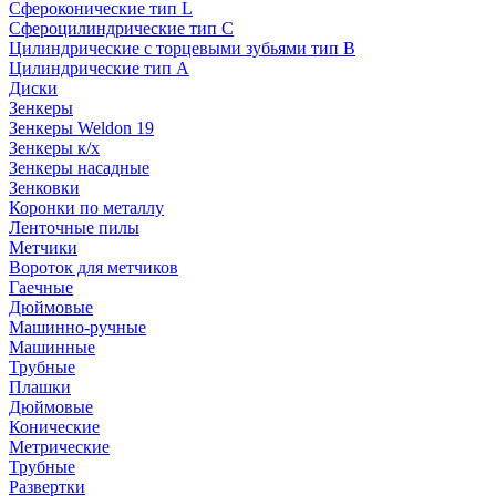
Сфероконические тип L
Сфероцилиндрические тип C
Цилиндрические с торцевыми зубьями тип B
Цилиндрические тип А
Диски
Зенкеры
Зенкеры Weldon 19
Зенкеры к/х
Зенкеры насадные
Зенковки
Коронки по металлу
Ленточные пилы
Метчики
Вороток для метчиков
Гаечные
Дюймовые
Машинно-ручные
Машинные
Трубные
Плашки
Дюймовые
Конические
Метрические
Трубные
Развертки