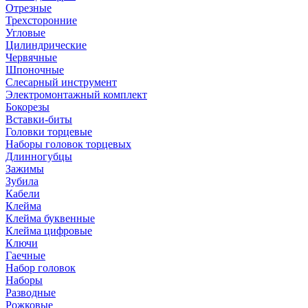
Отрезные
Трехсторонние
Угловые
Цилиндрические
Червячные
Шпоночные
Слесарный инструмент
Электромонтажный комплект
Бокорезы
Вставки-биты
Головки торцевые
Наборы головок торцевых
Длинногубцы
Зажимы
Зубила
Кабели
Клейма
Клейма буквенные
Клейма цифровые
Ключи
Гаечные
Набор головок
Наборы
Разводные
Рожковые