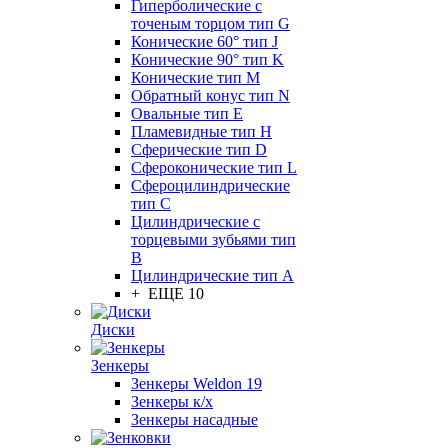
Гиперболические с
точеным торцом тип G
Конические 60° тип J
Конические 90° тип K
Конические тип M
Обратный конус тип N
Овальные тип E
Пламевидные тип H
Сферические тип D
Сфероконические тип L
Сфероцилиндрические
тип C
Цилиндрические с
торцевыми зубьями тип
B
Цилиндрические тип А
+ ЕЩЕ 10
Диски
Зенкеры
Зенкеры Weldon 19
Зенкеры к/х
Зенкеры насадные