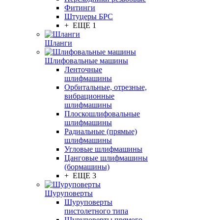
Фитинги
Штуцеры БРС
+ ЕЩЕ 1
Шланги
Шлифовальные машины
Ленточные
шлифмашины
Орбитальные, отрезные,
вибрационные
шлифмашины
Плоскошлифовальные
шлифмашины
Радиальные (прямые)
шлифмашины
Угловые шлифмашины
Цанговые шлифмашины
(бормашины)
+ ЕЩЕ 3
Шуруповерты
Шуруповерты
пистолетного типа
Шуруповерты прямого