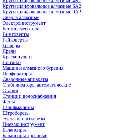
Круги шлифовальные алмазные 4В2
Круги шлифовальные алмазные 6A2
Круги шлифовальные алмазные 9А3
Сверла алмазные
Электроинструмент
Бетоносмесители
Винтоверты
Гайковерты
Граверы
Дрели
Краскопульты
Лобзики
Машины алмазного бурения
Перфораторы
Сварочные аппараты
Стабилизаторы автоматические
Станки
Станции водоснабжения
Фены
Шлифмашины
Штроборезы
Электроплиткорезы
Пневмоинструмент
Балансиры
Балансиры тросовые