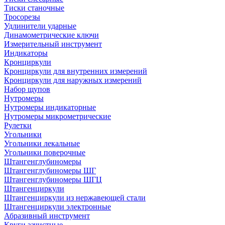
Тиски станочные
Тросорезы
Удлинители ударные
Динамометрические ключи
Измерительный инструмент
Индикаторы
Кронциркули
Кронциркули для внутренних измерений
Кронциркули для наружных измерений
Набор щупов
Нутромеры
Нутромеры индикаторные
Нутромеры микрометрические
Рулетки
Угольники
Угольники лекальные
Угольники поверочные
Штангенглубиномеры
Штангенглубиномеры ШГ
Штангенглубиномеры ШГЦ
Штангенциркули
Штангенциркули из нержавеющей стали
Штангенциркули электронные
Абразивный инструмент
Круги зачистные