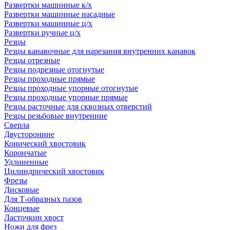
Развертки машинные к/х
Развертки машинные насадные
Развертки машинные ц/х
Развертки ручные ц/х
Резцы
Резцы канавочные для нарезания внутренних канавок
Резцы отрезные
Резцы подрезные отогнутые
Резцы проходные прямые
Резцы проходные упорные отогнутые
Резцы проходные упорные прямые
Резцы расточные для сквозных отверстий
Резцы резьбовые внутренние
Сверла
Двусторонние
Конический хвостовик
Корончатые
Удлиненные
Цилиндрический хвостовик
Фрезы
Дисковые
Для Т-образных пазов
Концевые
Ласточкин хвост
Ножи для фрез