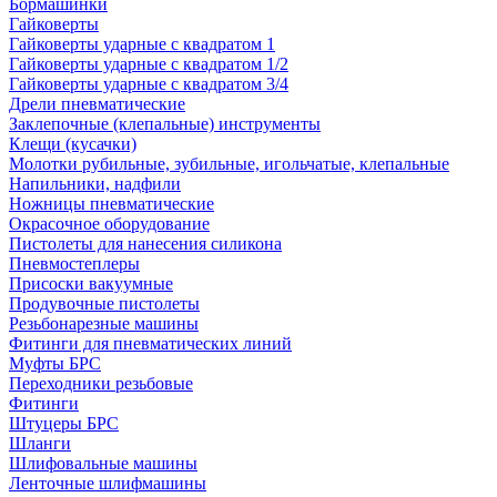
Бормашинки
Гайковерты
Гайковерты ударные с квадратом 1
Гайковерты ударные с квадратом 1/2
Гайковерты ударные с квадратом 3/4
Дрели пневматические
Заклепочные (клепальные) инструменты
Клещи (кусачки)
Молотки рубильные, зубильные, игольчатые, клепальные
Напильники, надфили
Ножницы пневматические
Окрасочное оборудование
Пистолеты для нанесения силикона
Пневмостеплеры
Присоски вакуумные
Продувочные пистолеты
Резьбонарезные машины
Фитинги для пневматических линий
Муфты БРС
Переходники резьбовые
Фитинги
Штуцеры БРС
Шланги
Шлифовальные машины
Ленточные шлифмашины