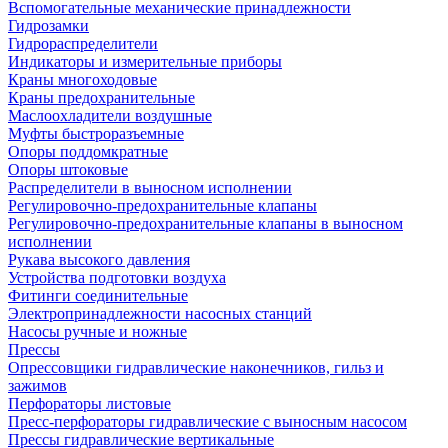
Вспомогательные механические принадлежности
Гидрозамки
Гидрораспределители
Индикаторы и измерительные приборы
Краны многоходовые
Краны предохранительные
Маслоохладители воздушные
Муфты быстроразъемные
Опоры поддомкратные
Опоры штоковые
Распределители в выносном исполнении
Регулировочно-предохранительные клапаны
Регулировочно-предохранительные клапаны в выносном
исполнении
Рукава высокого давления
Устройства подготовки воздуха
Фитинги соединительные
Электропринадлежности насосных станций
Насосы ручные и ножные
Прессы
Опрессовщики гидравлические наконечников, гильз и
зажимов
Перфораторы листовые
Пресс-перфораторы гидравлические с выносным насосом
Прессы гидравлические вертикальные