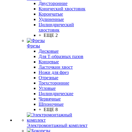
Двусторонние
Конический хвостовик
Корончатые
Удлиненные
Цилиндрический
хвостовик
+ ЕЩЕ 2
Фрезы
Дисковые
Для Т-образных пазов
Концевые
Ласточкин хвост
Ножи для фрез
Отрезные
Трехсторонние
Угловые
Цилиндрические
Червячные
Шпоночные
+ ЕЩЕ 8
Электромонтажный комплект