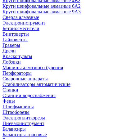
Круги шлифовальные алмазные 4В2
Круги шлифовальные алмазные 6A2
Круги шлифовальные алмазные 9А3
Сверла алмазные
Электроинструмент
Бетоносмесители
Винтоверты
Гайковерты
Граверы
Дрели
Краскопульты
Лобзики
Машины алмазного бурения
Перфораторы
Сварочные аппараты
Стабилизаторы автоматические
Станки
Станции водоснабжения
Фены
Шлифмашины
Штроборезы
Электроплиткорезы
Пневмоинструмент
Балансиры
Балансиры тросовые