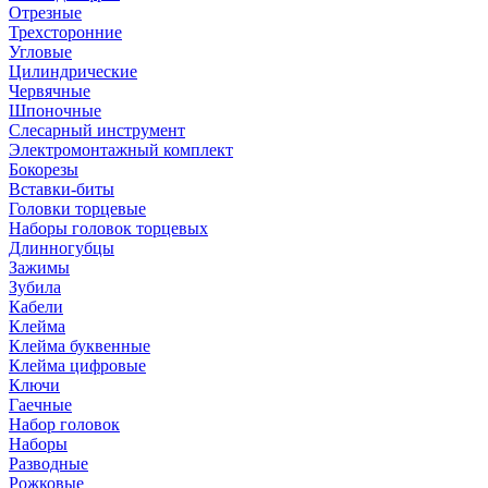
Отрезные
Трехсторонние
Угловые
Цилиндрические
Червячные
Шпоночные
Слесарный инструмент
Электромонтажный комплект
Бокорезы
Вставки-биты
Головки торцевые
Наборы головок торцевых
Длинногубцы
Зажимы
Зубила
Кабели
Клейма
Клейма буквенные
Клейма цифровые
Ключи
Гаечные
Набор головок
Наборы
Разводные
Рожковые