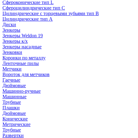
Сфероконические тип L
Сфероцилиндрические тип C
Цилиндрические с торцевыми зубьями тип B
Цилиндрические тип А
Диски
Зенкеры
Зенкеры Weldon 19
Зенкеры к/х
Зенкеры насадные
Зенковки
Коронки по металлу
Ленточные пилы
Метчики
Вороток для метчиков
Гаечные
Дюймовые
Машинно-ручные
Машинные
Трубные
Плашки
Дюймовые
Конические
Метрические
Трубные
Развертки