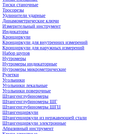
Тиски станочные
Тросорезы
Удлинители ударные
Динамометрические ключи
Измерительный инструмент
Индикаторы
Кронциркули
Кронциркули для внутренних измерений
Кронциркули для наружных измерений
Набор щупов
Нутромеры
Нутромеры индикаторные
Нутромеры микрометрические
Рулетки
Угольники
Угольники лекальные
Угольники поверочные
Штангенглубиномеры
Штангенглубиномеры ШГ
Штангенглубиномеры ШГЦ
Штангенциркули
Штангенциркули из нержавеющей стали
Штангенциркули электронные
Абразивный инструмент
Круги зачистные