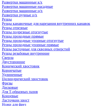
Развертки машинные к/х
Развертки машинные насадные
Развертки машинные ц/х
Развертки ручные ц/х
Резцы
Резцы канавочные для нарезания внутренних канавок
Резцы отрезные
Резцы подрезные отогнутые
Резцы проходные прямые
Резцы проходные упорные отогнутые
Резцы проходные упорные прямые
Резцы расточные для сквозных отверстий
Резцы резьбовые внутренние
Сверла
Двусторонние
Конический хвостовик
Корончатые
Удлиненные
Цилиндрический хвостовик
Фрезы
Дисковые
Для Т-образных пазов
Концевые
Ласточкин хвост
Ножи для фрез