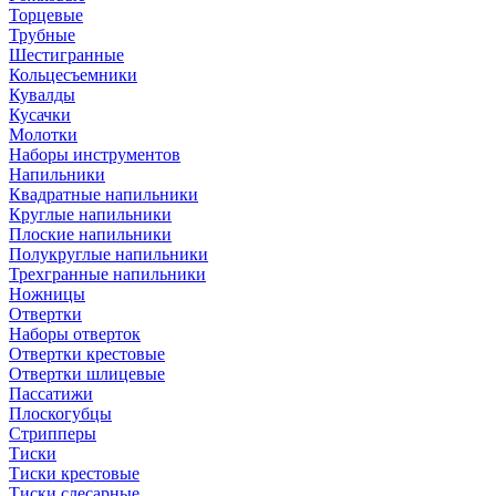
Торцевые
Трубные
Шестигранные
Кольцесъемники
Кувалды
Кусачки
Молотки
Наборы инструментов
Напильники
Квадратные напильники
Круглые напильники
Плоские напильники
Полукруглые напильники
Трехгранные напильники
Ножницы
Отвертки
Наборы отверток
Отвертки крестовые
Отвертки шлицевые
Пассатижи
Плоскогубцы
Стрипперы
Тиски
Тиски крестовые
Тиски слесарные