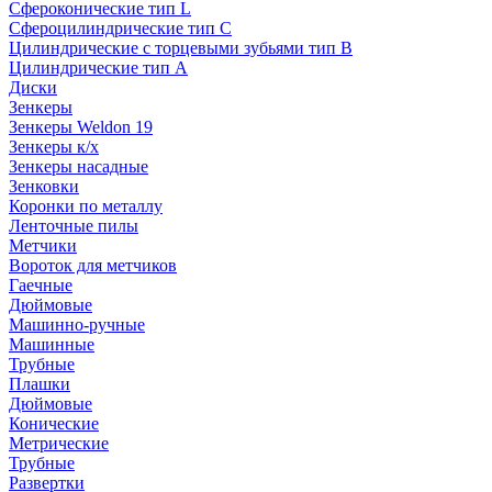
Сфероконические тип L
Сфероцилиндрические тип C
Цилиндрические с торцевыми зубьями тип B
Цилиндрические тип А
Диски
Зенкеры
Зенкеры Weldon 19
Зенкеры к/х
Зенкеры насадные
Зенковки
Коронки по металлу
Ленточные пилы
Метчики
Вороток для метчиков
Гаечные
Дюймовые
Машинно-ручные
Машинные
Трубные
Плашки
Дюймовые
Конические
Метрические
Трубные
Развертки