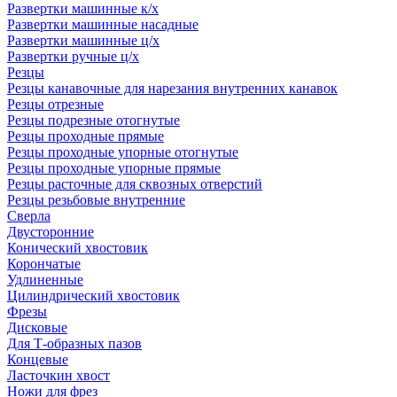
Развертки машинные к/х
Развертки машинные насадные
Развертки машинные ц/х
Развертки ручные ц/х
Резцы
Резцы канавочные для нарезания внутренних канавок
Резцы отрезные
Резцы подрезные отогнутые
Резцы проходные прямые
Резцы проходные упорные отогнутые
Резцы проходные упорные прямые
Резцы расточные для сквозных отверстий
Резцы резьбовые внутренние
Сверла
Двусторонние
Конический хвостовик
Корончатые
Удлиненные
Цилиндрический хвостовик
Фрезы
Дисковые
Для Т-образных пазов
Концевые
Ласточкин хвост
Ножи для фрез