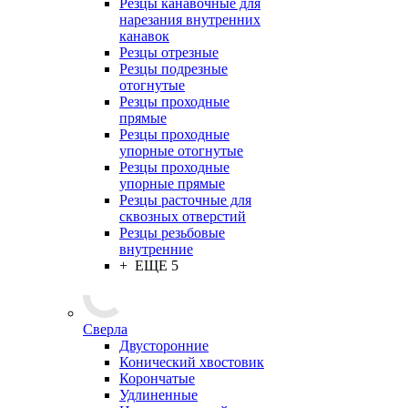
Резцы канавочные для
нарезания внутренних
канавок
Резцы отрезные
Резцы подрезные
отогнутые
Резцы проходные
прямые
Резцы проходные
упорные отогнутые
Резцы проходные
упорные прямые
Резцы расточные для
сквозных отверстий
Резцы резьбовые
внутренние
+ ЕЩЕ 5
Сверла
Двусторонние
Конический хвостовик
Корончатые
Удлиненные