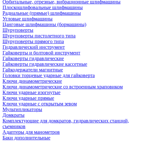
Орбитальные, отрезные, вибрационные шлифмашины
Плоскошлифовальные шлифмашины
Радиальные (прямые) шлифмашины
Угловые шлифмашины
Цанговые шлифмашины (бормашины)
Шуруповерты
Шуруповерты пистолетного типа
Шуруповерты прямого типа
Гидравлический инструмент
Гайковерты и болтовой инструмент
Гайковерты гидравлические
Гайковерты гидравлические кассетные
Гайкодержатели магнитные
Головки торцевые ударные для гайковерта
Ключи динамометрические
Ключи динамометрические со встроенным храповиком
Ключи ударные изогнутые
Ключи ударные прямые
Ключи ударные с открытым зевом
Мультипликаторы
Домкраты
Комплектующие для домкратов, гидравлических станций,
съемников
Адаптеры для манометров
Баки дополнительные