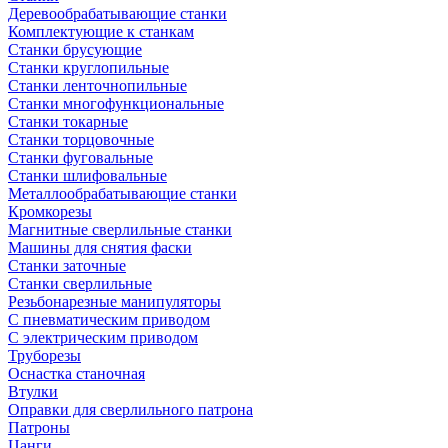
Деревообрабатывающие станки
Комплектующие к станкам
Станки брусующие
Станки круглопильные
Станки ленточнопильные
Станки многофункциональные
Станки токарные
Станки торцовочные
Станки фуговальные
Станки шлифовальные
Металлообрабатывающие станки
Кромкорезы
Магнитные сверлильные станки
Машины для снятия фаски
Станки заточные
Станки сверлильные
Резьбонарезные манипуляторы
С пневматическим приводом
С электрическим приводом
Труборезы
Оснастка станочная
Втулки
Оправки для сверлильного патрона
Патроны
Цанги