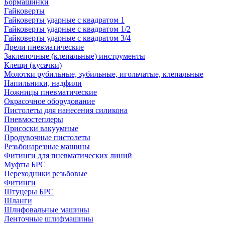
Бормашинки
Гайковерты
Гайковерты ударные с квадратом 1
Гайковерты ударные с квадратом 1/2
Гайковерты ударные с квадратом 3/4
Дрели пневматические
Заклепочные (клепальные) инструменты
Клещи (кусачки)
Молотки рубильные, зубильные, игольчатые, клепальные
Напильники, надфили
Ножницы пневматические
Окрасочное оборудование
Пистолеты для нанесения силикона
Пневмостеплеры
Присоски вакуумные
Продувочные пистолеты
Резьбонарезные машины
Фитинги для пневматических линий
Муфты БРС
Переходники резьбовые
Фитинги
Штуцеры БРС
Шланги
Шлифовальные машины
Ленточные шлифмашины