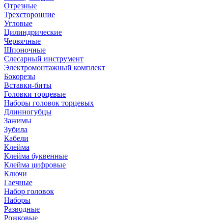
Отрезные
Трехсторонние
Угловые
Цилиндрические
Червячные
Шпоночные
Слесарный инструмент
Электромонтажный комплект
Бокорезы
Вставки-биты
Головки торцевые
Наборы головок торцевых
Длинногубцы
Зажимы
Зубила
Кабели
Клейма
Клейма буквенные
Клейма цифровые
Ключи
Гаечные
Набор головок
Наборы
Разводные
Рожковые