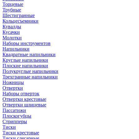
Торцевые
Трубные
Шестигранные
Кольцесъемники
Кувалды
Кусачки
Молотки
Наборы инструментов
Напильники
Квадратные напильники
Круглые напильники
Плоские напильники
Полукруглые напильники
Трехгранные напильники
Ножницы
Отвертки
Наборы отверток
Отвертки крестовые
Отвертки шлицевые
Пассатижи
Плоскогубцы
Стрипперы
Тиски
Тиски крестовые
Тиски слесарные