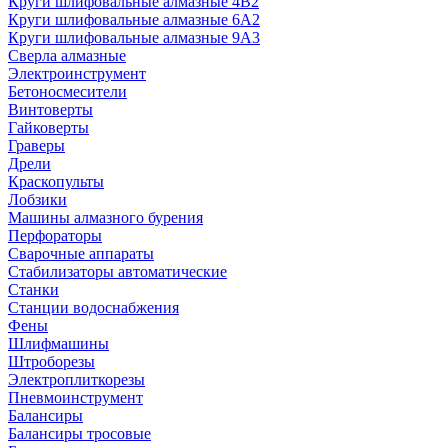
Круги шлифовальные алмазные 4В2
Круги шлифовальные алмазные 6A2
Круги шлифовальные алмазные 9А3
Сверла алмазные
Электроинструмент
Бетоносмесители
Винтоверты
Гайковерты
Граверы
Дрели
Краскопульты
Лобзики
Машины алмазного бурения
Перфораторы
Сварочные аппараты
Стабилизаторы автоматические
Станки
Станции водоснабжения
Фены
Шлифмашины
Штроборезы
Электроплиткорезы
Пневмоинструмент
Балансиры
Балансиры тросовые