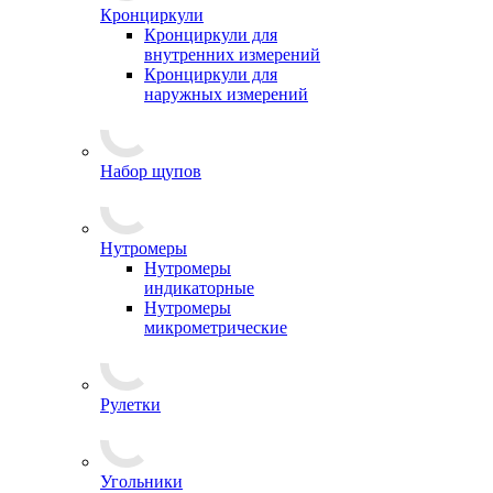
Кронциркули
Кронциркули для
внутренних измерений
Кронциркули для
наружных измерений
Набор щупов
Нутромеры
Нутромеры
индикаторные
Нутромеры
микрометрические
Рулетки
Угольники