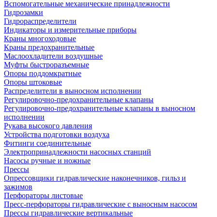
Вспомогательные механические принадлежности
Гидрозамки
Гидрораспределители
Индикаторы и измерительные приборы
Краны многоходовые
Краны предохранительные
Маслоохладители воздушные
Муфты быстроразъемные
Опоры поддомкратные
Опоры штоковые
Распределители в выносном исполнении
Регулировочно-предохранительные клапаны
Регулировочно-предохранительные клапаны в выносном
исполнении
Рукава высокого давления
Устройства подготовки воздуха
Фитинги соединительные
Электропринадлежности насосных станций
Насосы ручные и ножные
Прессы
Опрессовщики гидравлические наконечников, гильз и
зажимов
Перфораторы листовые
Пресс-перфораторы гидравлические с выносным насосом
Прессы гидравлические вертикальные