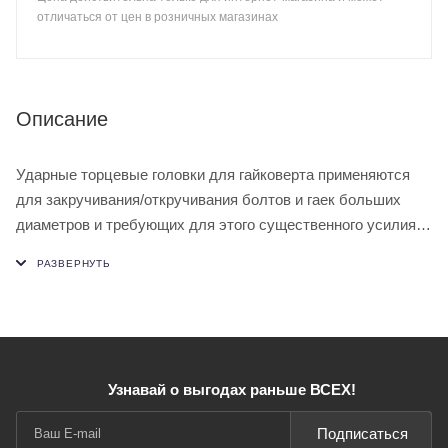
отличаться от цен в розничных магазинах
Описание
Ударные торцевые головки для гайковерта применяются
для закручивания/откручивания болтов и гаек больших
диаметров и требующих для этого существенного усилия.
Используется в строительстве, а также различных сферах
промышленности. В представленном ассортименте вы
наверняка сможете найти подходящие вам торцевые
головки для гайковерта, т.к. он содержит максимальное
количество необходимых размеров под ключ.
Узнавай о выгодах раньше ВСЕХ!
Подписаться