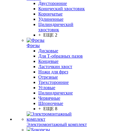
Двусторонние
Конический хвостовик
Корончатые
Удлиненные
Цилиндрический
хвостовик
+ ЕЩЕ 2
Фрезы
Дисковые
Для Т-образных пазов
Концевые
Ласточкин хвост
Ножи для фрез
Отрезные
Трехсторонние
Угловые
Цилиндрические
Червячные
Шпоночные
+ ЕЩЕ 8
Электромонтажный комплект