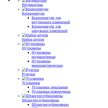
Индикаторы
Кронциркули
Кронциркули для
внутренних измерений
Кронциркули для
наружных измерений
Набор щупов
Нутромеры
Нутромеры
индикаторные
Нутромеры
микрометрические
Рулетки
Угольники
Угольники лекальные
Угольники поверочные
Штангенглубиномеры
Штангенглубиномеры