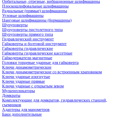
Орбитальные, отрезные, вибрационные шлифмашины
Плоскошлифовальные шлифмашины
Радиальные (прямые) шлифмашины
Угловые шлифмашины
Цанговые шлифмашины (бормашины)
Шуруповерты
Шуруповерты пистолетного типа
Шуруповерты прямого типа
Гидравлический инструмент
Гайковерты и болтовой инструмент
Гайковерты гидравлические
Гайковерты гидравлические кассетные
Гайкодержатели магнитные
Головки торцевые ударные для гайковерта
Ключи динамометрические
Ключи динамометрические со встроенным храповиком
Ключи ударные изогнутые
Ключи ударные прямые
Ключи ударные с открытым зевом
Мультипликаторы
Домкраты
Комплектующие для домкратов, гидравлических станций,
съемников
Адаптеры для манометров
Баки дополнительные