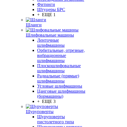
Фитинги
Штуцеры БРС
+ ЕЩЕ 1
Шланги
Шлифовальные машины
Ленточные
шлифмашины
Орбитальные, отрезные,
вибрационные
шлифмашины
Плоскошлифовальные
шлифмашины
Радиальные (прямые)
шлифмашины
Угловые шлифмашины
Цанговые шлифмашины
(бормашины)
+ ЕЩЕ 3
Шуруповерты
Шуруповерты
пистолетного типа
Шуруповерты прямого