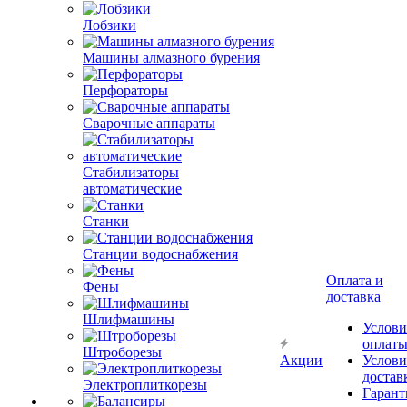
Лобзики
Машины алмазного бурения
Перфораторы
Сварочные аппараты
Стабилизаторы
автоматические
Станки
Станции водоснабжения
Оплата и
Фены
доставка
Шлифмашины
Услови
оплат
Штроборезы
Акции
Услови
достав
Электроплиткорезы
Гарант