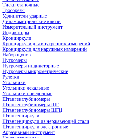
Тиски станочные
Тросорезы
Удлинители ударные
Динамометрические ключи
Измерительный инструмент
Индикаторы
Кронциркули
Кронциркули для внутренних измерений
Кронциркули для наружных измерений
Набор щупов
Нутромеры
Нутромеры индикаторные
Нутромеры микрометрические
Рулетки
Угольники
Угольники лекальные
Угольники поверочные
Штангенглубиномеры
Штангенглубиномеры ШГ
Штангенглубиномеры ШГЦ
Штангенциркули
Штангенциркули из нержавеющей стали
Штангенциркули электронные
Абразивный инструмент
Круги зачистные