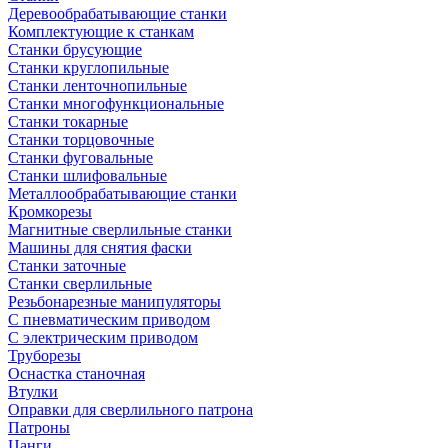
Деревообрабатывающие станки
Комплектующие к станкам
Станки брусующие
Станки круглопильные
Станки ленточнопильные
Станки многофункциональные
Станки токарные
Станки торцовочные
Станки фуговальные
Станки шлифовальные
Металлообрабатывающие станки
Кромкорезы
Магнитные сверлильные станки
Машины для снятия фаски
Станки заточные
Станки сверлильные
Резьбонарезные манипуляторы
С пневматическим приводом
С электрическим приводом
Труборезы
Оснастка станочная
Втулки
Оправки для сверлильного патрона
Патроны
Цанги