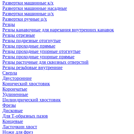
Развертки машинные к/х
Развертки машинные насадные
Развертки машинные ц/х
Развертки ручные ц/х
Резцы
Резцы канавочные для нарезания внутренних канавок
Резцы отрезные
Резцы подрезные отогнутые
Резцы проходные прямые
Резцы проходные упорные отогнутые
Резцы проходные упорные прямые
Резцы расточные для сквозных отверстий
Резцы резьбовые внутренние
Сверла
Двусторонние
Конический хвостовик
Корончатые
Удлиненные
Цилиндрический хвостовик
Фрезы
Дисковые
Для Т-образных пазов
Концевые
Ласточкин хвост
Ножи для фрез