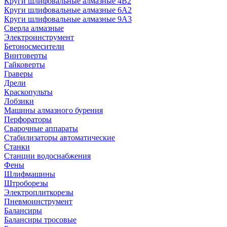
Круги шлифовальные алмазные 4В2
Круги шлифовальные алмазные 6A2
Круги шлифовальные алмазные 9А3
Сверла алмазные
Электроинструмент
Бетоносмесители
Винтоверты
Гайковерты
Граверы
Дрели
Краскопульты
Лобзики
Машины алмазного бурения
Перфораторы
Сварочные аппараты
Стабилизаторы автоматические
Станки
Станции водоснабжения
Фены
Шлифмашины
Штроборезы
Электроплиткорезы
Пневмоинструмент
Балансиры
Балансиры тросовые