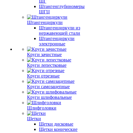
ШГ
Штангенглубиномеры
ШГЦ
Штангенциркули
Штангенциркули из
нержавеющей стали
Штангенциркули
электронные
Круги зачистные
Круги лепестковые
Круги отрезные
Круги самозацепные
Круги шлифовальные
Шлифголовки
Щетки
Щетки дисковые
Щетки конические