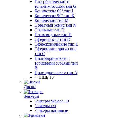
Гиперболические с
точеным торцом тип G
Конические 60° тип J
Конические 90° тип K
Конические тип M
Обратный конус тип N
Овальные тип E
Пламевидные тип H
Сферические тип D
Сфероконические тип L
Сфероцилиндрические
тип C
Цилиндрические с
торцевыми зубьями тип
B
Цилиндрические тип А
+ ЕЩЕ 10
Диски
Зенкеры
Зенкеры Weldon 19
Зенкеры к/х
Зенкеры насадные