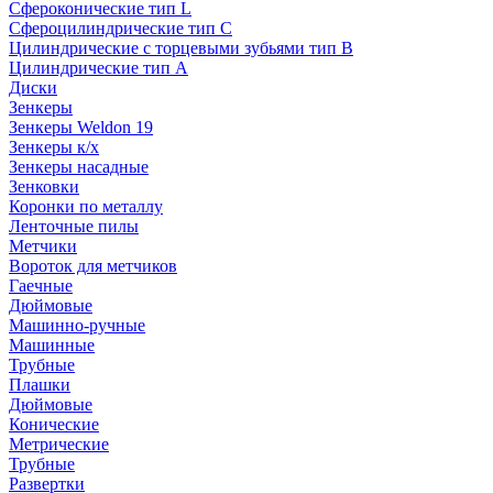
Сфероконические тип L
Сфероцилиндрические тип C
Цилиндрические с торцевыми зубьями тип B
Цилиндрические тип А
Диски
Зенкеры
Зенкеры Weldon 19
Зенкеры к/х
Зенкеры насадные
Зенковки
Коронки по металлу
Ленточные пилы
Метчики
Вороток для метчиков
Гаечные
Дюймовые
Машинно-ручные
Машинные
Трубные
Плашки
Дюймовые
Конические
Метрические
Трубные
Развертки