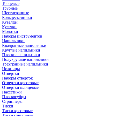
Торцевые
Трубные
Шестигранные
Кольцесъемники
Кувалды
Кусачки
Молотки
Наборы инструментов
Напильники
Квадратные напильники
Круглые напильники
Плоские напильники
Полукруглые напильники
Трехгранные напильники
Ножницы
Отвертки
Наборы отверток
Отвертки крестовые
Отвертки шлицевые
Пассатижи
Плоскогубцы
Стрипперы
Тиски
Тиски крестовые
Тиски слесарные