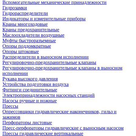
Вспомогательные механические принадлежности
Гидрозамки
Гидрораспределители
Индикаторы и измерительные приборы
Краны многоходовые
Краны предохранительные
Маслоохладители воздушные
Муфты быстроразъемные
Опоры поддомкратные
Опоры штоковые
Распределители в выносном исполнении
Регулировочно-предохранительные клапаны
Регулировочно-предохранительные клапаны в выносном
исполнении
Рукава высокого давления
Устройства подготовки воздуха
Фитинги соединительные
Электропринадлежности насосных станций
Насосы ручные и ножные
Прессы
Опрессовщики гидравлические наконечников, гильз и
зажимов
Перфораторы листовые
Пресс-перфораторы гидравлические с выносным насосом
Прессы гидравлические вертикальные