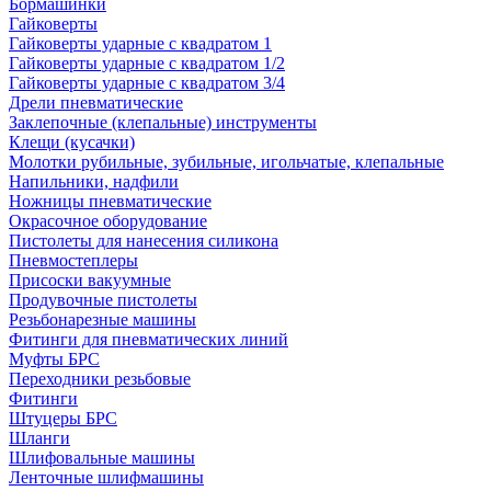
Бормашинки
Гайковерты
Гайковерты ударные с квадратом 1
Гайковерты ударные с квадратом 1/2
Гайковерты ударные с квадратом 3/4
Дрели пневматические
Заклепочные (клепальные) инструменты
Клещи (кусачки)
Молотки рубильные, зубильные, игольчатые, клепальные
Напильники, надфили
Ножницы пневматические
Окрасочное оборудование
Пистолеты для нанесения силикона
Пневмостеплеры
Присоски вакуумные
Продувочные пистолеты
Резьбонарезные машины
Фитинги для пневматических линий
Муфты БРС
Переходники резьбовые
Фитинги
Штуцеры БРС
Шланги
Шлифовальные машины
Ленточные шлифмашины