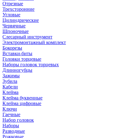
Отрезные
Трехсторонние
Угловые
Цилиндрические
Червячные
Шпоночные
Слесарный инструмент
Электромонтажный комплект
Бокорезы
Вставки-биты
Головки торцевые
Наборы головок торцевых
Длинногубцы
Зажимы
Зубила
Кабели
Клейма
Клейма буквенные
Клейма цифровые
Ключи
Гаечные
Набор головок
Наборы
Разводные
Рожковые