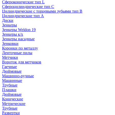
Сфероконические тип L
Сфероцилиндрические тип C
Цилиндрические с торцевыми зубьями тип B
Цилиндрические тип А
Диски
Зенкеры
Зенкеры Weldon 19
Зенкеры к/х
Зенкеры насадные
Зенковки
Коронки по металлу
Ленточные пилы
Метчики
Вороток для метчиков
Гаечные
Дюймовые
Машинно-ручные
Машинные
Трубные
Плашки
Дюймовые
Конические
Метрические
Трубные
Развертки