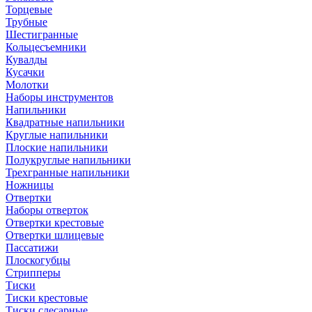
Торцевые
Трубные
Шестигранные
Кольцесъемники
Кувалды
Кусачки
Молотки
Наборы инструментов
Напильники
Квадратные напильники
Круглые напильники
Плоские напильники
Полукруглые напильники
Трехгранные напильники
Ножницы
Отвертки
Наборы отверток
Отвертки крестовые
Отвертки шлицевые
Пассатижи
Плоскогубцы
Стрипперы
Тиски
Тиски крестовые
Тиски слесарные