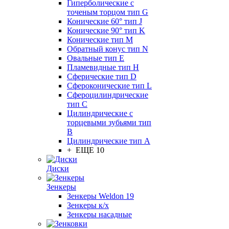
Гиперболические с
точеным торцом тип G
Конические 60° тип J
Конические 90° тип K
Конические тип M
Обратный конус тип N
Овальные тип E
Пламевидные тип H
Сферические тип D
Сфероконические тип L
Сфероцилиндрические
тип C
Цилиндрические с
торцевыми зубьями тип
B
Цилиндрические тип А
+ ЕЩЕ 10
Диски
Зенкеры
Зенкеры Weldon 19
Зенкеры к/х
Зенкеры насадные