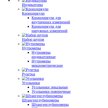
Индикаторы
Кронциркули
Кронциркули для
внутренних измерений
Кронциркули для
наружных измерений
Набор щупов
Нутромеры
Нутромеры
индикаторные
Нутромеры
микрометрические
Рулетки
Угольники
Угольники лекальные
Угольники поверочные
Штангенглубиномеры
Штангенглубиномеры