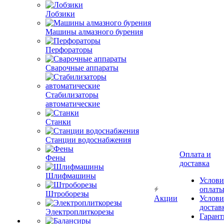
Лобзики
Машины алмазного бурения
Перфораторы
Сварочные аппараты
Стабилизаторы
автоматические
Станки
Станции водоснабжения
Оплата и
Фены
доставка
Шлифмашины
Услови
оплат
Штроборезы
Акции
Услови
достав
Электроплиткорезы
Гарант