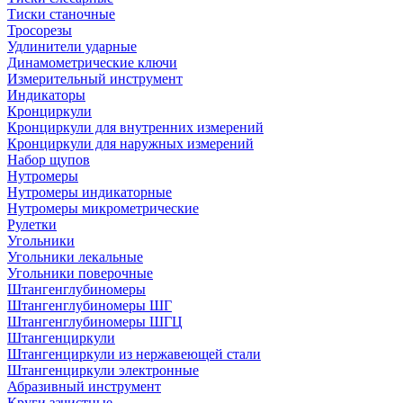
Тиски станочные
Тросорезы
Удлинители ударные
Динамометрические ключи
Измерительный инструмент
Индикаторы
Кронциркули
Кронциркули для внутренних измерений
Кронциркули для наружных измерений
Набор щупов
Нутромеры
Нутромеры индикаторные
Нутромеры микрометрические
Рулетки
Угольники
Угольники лекальные
Угольники поверочные
Штангенглубиномеры
Штангенглубиномеры ШГ
Штангенглубиномеры ШГЦ
Штангенциркули
Штангенциркули из нержавеющей стали
Штангенциркули электронные
Абразивный инструмент
Круги зачистные