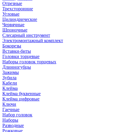
Отрезные
Трехсторонние
Угловые
Цилиндрические
Червячные
Шпоночные
Слесарный инструмент
Электромонтажный комплект
Бокорезы
Вставки-биты
Головки торцевые
Наборы головок торцевых
Длинногубцы
Зажимы
Зубила
Кабели
Клейма
Клейма буквенные
Клейма цифровые
Ключи
Гаечные
Набор головок
Наборы
Разводные
Рожковые