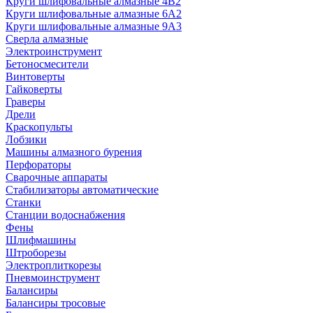
Круги шлифовальные алмазные 4В2
Круги шлифовальные алмазные 6A2
Круги шлифовальные алмазные 9А3
Сверла алмазные
Электроинструмент
Бетоносмесители
Винтоверты
Гайковерты
Граверы
Дрели
Краскопульты
Лобзики
Машины алмазного бурения
Перфораторы
Сварочные аппараты
Стабилизаторы автоматические
Станки
Станции водоснабжения
Фены
Шлифмашины
Штроборезы
Электроплиткорезы
Пневмоинструмент
Балансиры
Балансиры тросовые