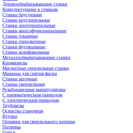
Деревообрабатывающие станки
Комплектующие к станкам
Станки брусующие
Станки круглопильные
Станки ленточнопильные
Станки многофункциональные
Станки токарные
Станки торцовочные
Станки фуговальные
Станки шлифовальные
Металлообрабатывающие станки
Кромкорезы
Магнитные сверлильные станки
Машины для снятия фаски
Станки заточные
Станки сверлильные
Резьбонарезные манипуляторы
С пневматическим приводом
С электрическим приводом
Труборезы
Оснастка станочная
Втулки
Оправки для сверлильного патрона
Патроны
Цанги