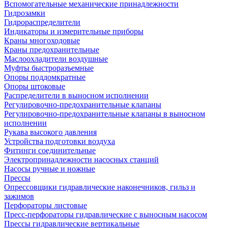
Вспомогательные механические принадлежности
Гидрозамки
Гидрораспределители
Индикаторы и измерительные приборы
Краны многоходовые
Краны предохранительные
Маслоохладители воздушные
Муфты быстроразъемные
Опоры поддомкратные
Опоры штоковые
Распределители в выносном исполнении
Регулировочно-предохранительные клапаны
Регулировочно-предохранительные клапаны в выносном
исполнении
Рукава высокого давления
Устройства подготовки воздуха
Фитинги соединительные
Электропринадлежности насосных станций
Насосы ручные и ножные
Прессы
Опрессовщики гидравлические наконечников, гильз и
зажимов
Перфораторы листовые
Пресс-перфораторы гидравлические с выносным насосом
Прессы гидравлические вертикальные