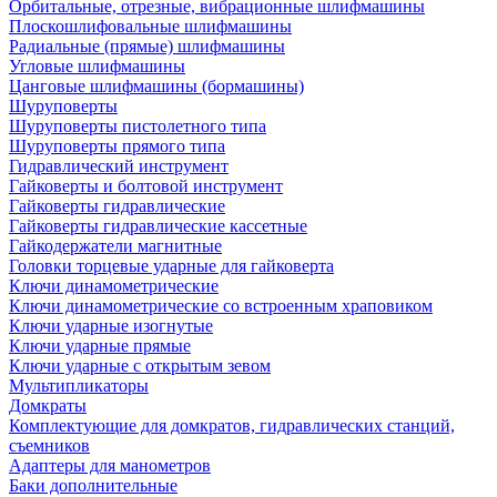
Орбитальные, отрезные, вибрационные шлифмашины
Плоскошлифовальные шлифмашины
Радиальные (прямые) шлифмашины
Угловые шлифмашины
Цанговые шлифмашины (бормашины)
Шуруповерты
Шуруповерты пистолетного типа
Шуруповерты прямого типа
Гидравлический инструмент
Гайковерты и болтовой инструмент
Гайковерты гидравлические
Гайковерты гидравлические кассетные
Гайкодержатели магнитные
Головки торцевые ударные для гайковерта
Ключи динамометрические
Ключи динамометрические со встроенным храповиком
Ключи ударные изогнутые
Ключи ударные прямые
Ключи ударные с открытым зевом
Мультипликаторы
Домкраты
Комплектующие для домкратов, гидравлических станций,
съемников
Адаптеры для манометров
Баки дополнительные