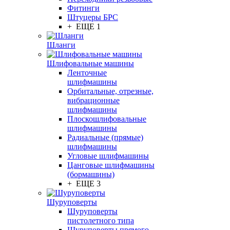
Фитинги
Штуцеры БРС
+ ЕЩЕ 1
Шланги
Шлифовальные машины
Ленточные
шлифмашины
Орбитальные, отрезные,
вибрационные
шлифмашины
Плоскошлифовальные
шлифмашины
Радиальные (прямые)
шлифмашины
Угловые шлифмашины
Цанговые шлифмашины
(бормашины)
+ ЕЩЕ 3
Шуруповерты
Шуруповерты
пистолетного типа
Шуруповерты прямого