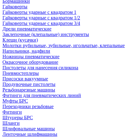
Бормашинки
Гайковерты
Гайковерты ударные с квадратом 1
Гайковерты ударные с квадратом 1/2
Гайковерты ударные с квадратом 3/4
Дрели пневматические
Заклепочные (клепальные) инструменты
Клещи (кусачки)
Молотки рубильные, зубильные, игольчатые, клепальные
Напильники, надфили
Ножницы пневматические
Окрасочное оборудование
Пистолеты для нанесения силикона
Пневмостеплеры
Присоски вакуумные
Продувочные пистолеты
Резьбонарезные машины
Фитинги для пневматических линий
Муфты БРС
Переходники резьбовые
Фитинги
Штуцеры БРС
Шланги
Шлифовальные машины
Ленточные шлифмашины