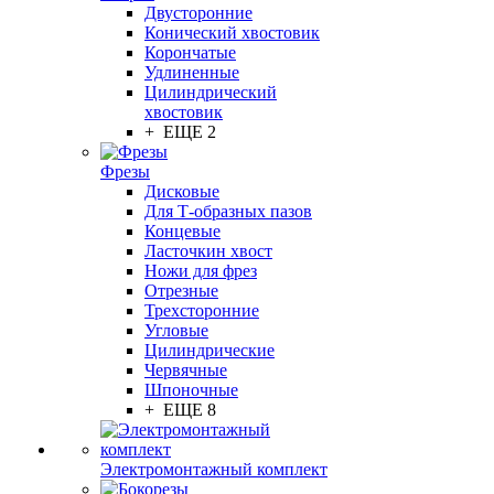
Двусторонние
Конический хвостовик
Корончатые
Удлиненные
Цилиндрический
хвостовик
+ ЕЩЕ 2
Фрезы
Дисковые
Для Т-образных пазов
Концевые
Ласточкин хвост
Ножи для фрез
Отрезные
Трехсторонние
Угловые
Цилиндрические
Червячные
Шпоночные
+ ЕЩЕ 8
Электромонтажный комплект