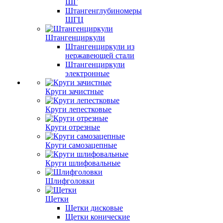
ШГ
Штангенглубиномеры
ШГЦ
Штангенциркули
Штангенциркули из
нержавеющей стали
Штангенциркули
электронные
Круги зачистные
Круги лепестковые
Круги отрезные
Круги самозацепные
Круги шлифовальные
Шлифголовки
Щетки
Щетки дисковые
Щетки конические