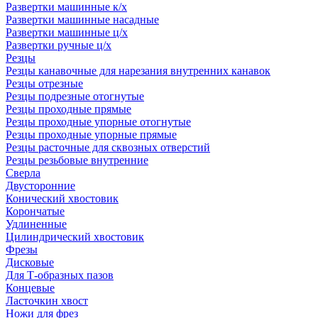
Развертки машинные к/х
Развертки машинные насадные
Развертки машинные ц/х
Развертки ручные ц/х
Резцы
Резцы канавочные для нарезания внутренних канавок
Резцы отрезные
Резцы подрезные отогнутые
Резцы проходные прямые
Резцы проходные упорные отогнутые
Резцы проходные упорные прямые
Резцы расточные для сквозных отверстий
Резцы резьбовые внутренние
Сверла
Двусторонние
Конический хвостовик
Корончатые
Удлиненные
Цилиндрический хвостовик
Фрезы
Дисковые
Для Т-образных пазов
Концевые
Ласточкин хвост
Ножи для фрез