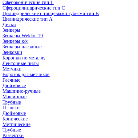
Сфероконические тип L
Сфероцилиндрические тип C
Цилиндрические с торцевыми зубьями тип B
Цилиндрические тип А
Диски
Зенкеры
Зенкеры Weldon 19
Зенкеры к/х
Зенкеры насадные
Зенковки
Коронки по металлу
Ленточные пилы
Метчики
Вороток для метчиков
Гаечные
Дюймовые
Машинно-ручные
Машинные
Трубные
Плашки
Дюймовые
Конические
Метрические
Трубные
Развертки