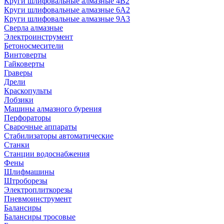
Круги шлифовальные алмазные 4В2
Круги шлифовальные алмазные 6A2
Круги шлифовальные алмазные 9А3
Сверла алмазные
Электроинструмент
Бетоносмесители
Винтоверты
Гайковерты
Граверы
Дрели
Краскопульты
Лобзики
Машины алмазного бурения
Перфораторы
Сварочные аппараты
Стабилизаторы автоматические
Станки
Станции водоснабжения
Фены
Шлифмашины
Штроборезы
Электроплиткорезы
Пневмоинструмент
Балансиры
Балансиры тросовые