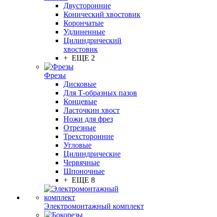
Двусторонние
Конический хвостовик
Корончатые
Удлиненные
Цилиндрический
хвостовик
+ ЕЩЕ 2
Фрезы
Дисковые
Для Т-образных пазов
Концевые
Ласточкин хвост
Ножи для фрез
Отрезные
Трехсторонние
Угловые
Цилиндрические
Червячные
Шпоночные
+ ЕЩЕ 8
Электромонтажный комплект