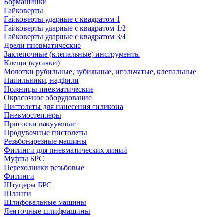
Бормашинки
Гайковерты
Гайковерты ударные с квадратом 1
Гайковерты ударные с квадратом 1/2
Гайковерты ударные с квадратом 3/4
Дрели пневматические
Заклепочные (клепальные) инструменты
Клещи (кусачки)
Молотки рубильные, зубильные, игольчатые, клепальные
Напильники, надфили
Ножницы пневматические
Окрасочное оборудование
Пистолеты для нанесения силикона
Пневмостеплеры
Присоски вакуумные
Продувочные пистолеты
Резьбонарезные машины
Фитинги для пневматических линий
Муфты БРС
Переходники резьбовые
Фитинги
Штуцеры БРС
Шланги
Шлифовальные машины
Ленточные шлифмашины