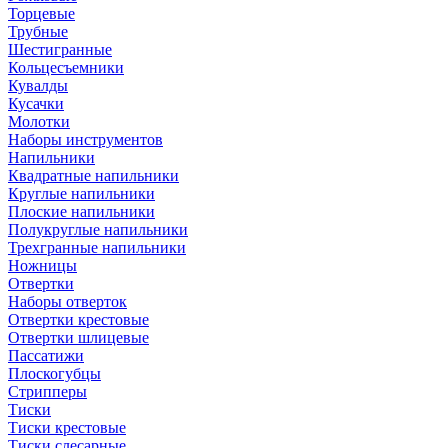
Торцевые
Трубные
Шестигранные
Кольцесъемники
Кувалды
Кусачки
Молотки
Наборы инструментов
Напильники
Квадратные напильники
Круглые напильники
Плоские напильники
Полукруглые напильники
Трехгранные напильники
Ножницы
Отвертки
Наборы отверток
Отвертки крестовые
Отвертки шлицевые
Пассатижи
Плоскогубцы
Стрипперы
Тиски
Тиски крестовые
Тиски слесарные