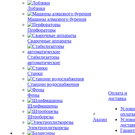
Лобзики
Машины алмазного бурения
Перфораторы
Сварочные аппараты
Стабилизаторы
автоматические
Станки
Станции водоснабжения
Оплата и
Фены
доставка
Шлифмашины
Услови
оплат
Штроборезы
Акции
Услови
достав
Электроплиткорезы
Гарант