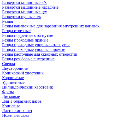
Развертки машинные к/х
Развертки машинные насадные
Развертки машинные ц/х
Развертки ручные ц/х
Резцы
Резцы канавочные для нарезания внутренних канавок
Резцы отрезные
Резцы подрезные отогнутые
Резцы проходные прямые
Резцы проходные упорные отогнутые
Резцы проходные упорные прямые
Резцы расточные для сквозных отверстий
Резцы резьбовые внутренние
Сверла
Двусторонние
Конический хвостовик
Корончатые
Удлиненные
Цилиндрический хвостовик
Фрезы
Дисковые
Для Т-образных пазов
Концевые
Ласточкин хвост
Ножи для фрез