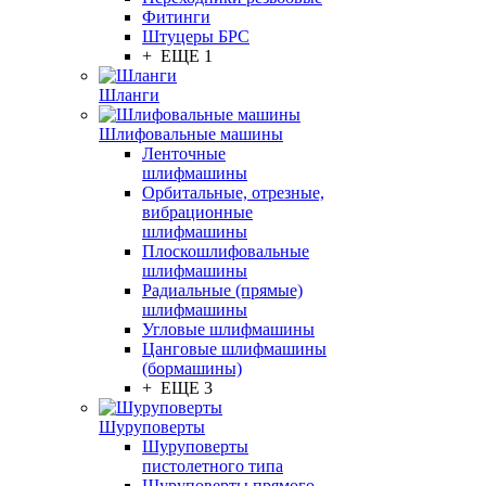
Фитинги
Штуцеры БРС
+ ЕЩЕ 1
Шланги
Шлифовальные машины
Ленточные
шлифмашины
Орбитальные, отрезные,
вибрационные
шлифмашины
Плоскошлифовальные
шлифмашины
Радиальные (прямые)
шлифмашины
Угловые шлифмашины
Цанговые шлифмашины
(бормашины)
+ ЕЩЕ 3
Шуруповерты
Шуруповерты
пистолетного типа
Шуруповерты прямого