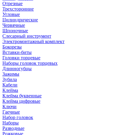
Отрезные
Трехсторонние
Угловые
Цилиндрические
Червячные
Шпоночные
Слесарный инструмент
Электромонтажный комплект
Бокорезы
Вставки-биты
Головки торцевые
Наборы головок торцевых
Длинногубцы
Зажимы
Зубила
Кабели
Клейма
Клейма буквенные
Клейма цифровые
Ключи
Гаечные
Набор головок
Наборы
Разводные
Рожковые