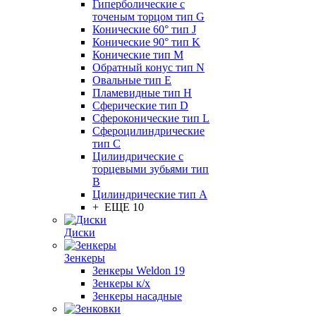
Гиперболические с
точеным торцом тип G
Конические 60° тип J
Конические 90° тип K
Конические тип M
Обратный конус тип N
Овальные тип E
Пламевидные тип H
Сферические тип D
Сфероконические тип L
Сфероцилиндрические
тип C
Цилиндрические с
торцевыми зубьями тип
B
Цилиндрические тип А
+ ЕЩЕ 10
Диски
Зенкеры
Зенкеры Weldon 19
Зенкеры к/х
Зенкеры насадные