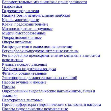
Вспомогательные механические принадлежности
Гидрозамки
Гидрораспределители
Индикаторы и измерительные приборы
Краны многоходовые
Краны предохранительные
Маслоохладители воздушные
Муфты быстроразъемные
Опоры поддомкратные
Опоры штоковые
Распределители в выносном исполнении
Регулировочно-предохранительные клапаны
Регулировочно-предохранительные клапаны в выносном
исполнении
Рукава высокого давления
Устройства подготовки воздуха
Фитинги соединительные
Электропринадлежности насосных станций
Насосы ручные и ножные
Прессы
Опрессовщики гидравлические наконечников, гильз и
зажимов
Перфораторы листовые
Пресс-перфораторы гидравлические с выносным насосом
Прессы гидравлические вертикальные