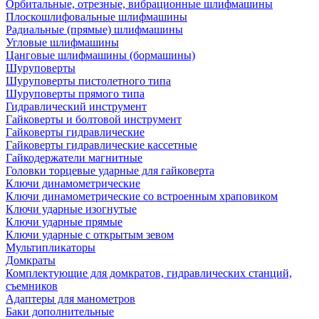
Орбитальные, отрезные, вибрационные шлифмашины
Плоскошлифовальные шлифмашины
Радиальные (прямые) шлифмашины
Угловые шлифмашины
Цанговые шлифмашины (бормашины)
Шуруповерты
Шуруповерты пистолетного типа
Шуруповерты прямого типа
Гидравлический инструмент
Гайковерты и болтовой инструмент
Гайковерты гидравлические
Гайковерты гидравлические кассетные
Гайкодержатели магнитные
Головки торцевые ударные для гайковерта
Ключи динамометрические
Ключи динамометрические со встроенным храповиком
Ключи ударные изогнутые
Ключи ударные прямые
Ключи ударные с открытым зевом
Мультипликаторы
Домкраты
Комплектующие для домкратов, гидравлических станций,
съемников
Адаптеры для манометров
Баки дополнительные