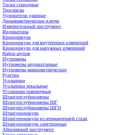
Тиски станочные
Тросорезы
Удлинители ударные
Динамометрические ключи
Измерительный инструмент
Индикаторы
Кронциркули
Кронциркули для внутренних измерений
Кронциркули для наружных измерений
Набор щупов
Нутромеры
Нутромеры индикаторные
Нутромеры микрометрические
Рулетки
Угольники
Угольники лекальные
Угольники поверочные
Штангенглубиномеры
Штангенглубиномеры ШГ
Штангенглубиномеры ШГЦ
Штангенциркули
Штангенциркули из нержавеющей стали
Штангенциркули электронные
Абразивный инструмент
Круги зачистные