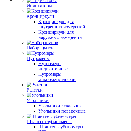
Индикаторы
Кронциркули
Кронциркули для
внутренних измерений
Кронциркули для
наружных измерений
Набор щупов
Нутромеры
Нутромеры
индикаторные
Нутромеры
микрометрические
Рулетки
Угольники
Угольники лекальные
Угольники поверочные
Штангенглубиномеры
Штангенглубиномеры