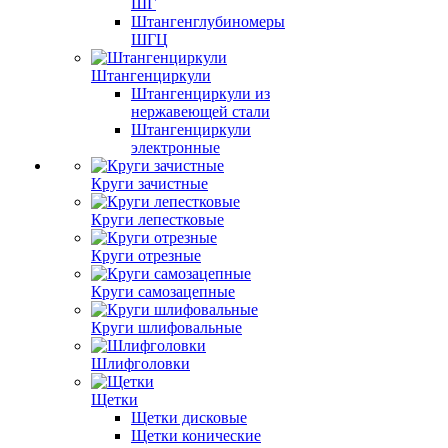
ШГ
Штангенглубиномеры
ШГЦ
Штангенциркули
Штангенциркули из
нержавеющей стали
Штангенциркули
электронные
Круги зачистные
Круги лепестковые
Круги отрезные
Круги самозацепные
Круги шлифовальные
Шлифголовки
Щетки
Щетки дисковые
Щетки конические