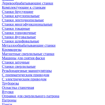
Деревообрабатывающие станки
Комплектующие к станкам
Станки брусующие
Станки круглопильные
Станки ленточнопильные
Станки многофункциональные
Станки токарные
Станки торцовочные
Станки фуговальные
Станки шлифовальные
Металлообрабатывающие станки
Кромкорезы
Магнитные сверлильные станки
Машины для снятия фаски
Станки заточные
Станки сверлильные
Резьбонарезные манипуляторы
С пневматическим приводом
С электрическим приводом
Труборезы
Оснастка станочная
Втулки
Оправки для сверлильного патрона
Патроны
Цанги