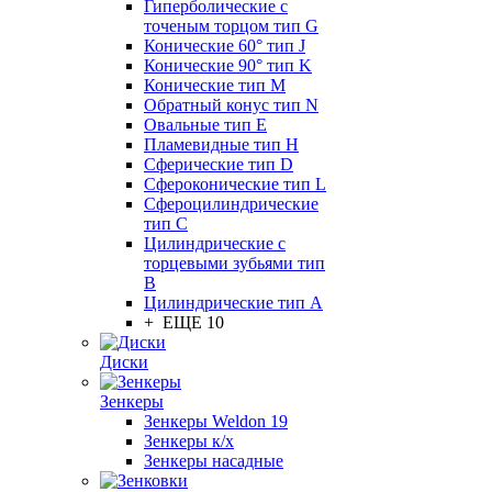
Гиперболические с
точеным торцом тип G
Конические 60° тип J
Конические 90° тип K
Конические тип M
Обратный конус тип N
Овальные тип E
Пламевидные тип H
Сферические тип D
Сфероконические тип L
Сфероцилиндрические
тип C
Цилиндрические с
торцевыми зубьями тип
B
Цилиндрические тип А
+ ЕЩЕ 10
Диски
Зенкеры
Зенкеры Weldon 19
Зенкеры к/х
Зенкеры насадные