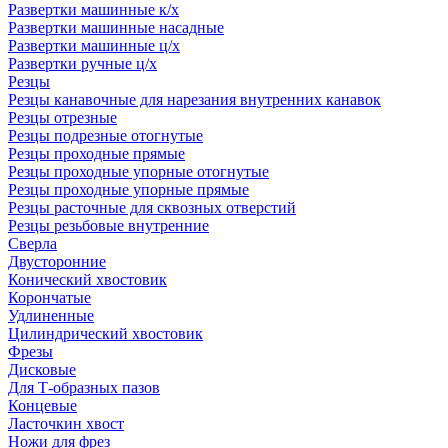
Развертки машинные к/х
Развертки машинные насадные
Развертки машинные ц/х
Развертки ручные ц/х
Резцы
Резцы канавочные для нарезания внутренних канавок
Резцы отрезные
Резцы подрезные отогнутые
Резцы проходные прямые
Резцы проходные упорные отогнутые
Резцы проходные упорные прямые
Резцы расточные для сквозных отверстий
Резцы резьбовые внутренние
Сверла
Двусторонние
Конический хвостовик
Корончатые
Удлиненные
Цилиндрический хвостовик
Фрезы
Дисковые
Для Т-образных пазов
Концевые
Ласточкин хвост
Ножи для фрез