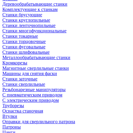
Деревообрабатывающие станки
Комплектующие к станкам
Станки брусующие
Станки круглопильные
Станки ленточнопильные
Станки многофункциональные
Станки токарные
Станки торцовочные
Станки фуговальные
Станки шлифовальные
Металлообрабатывающие станки
Кромкорезы
Магнитные сверлильные станки
Машины для снятия фаски
Станки заточные
Станки сверлильные
Резьбонарезные манипуляторы
С пневматическим приводом
С электрическим приводом
Труборезы
Оснастка станочная
Втулки
Оправки для сверлильного патрона
Патроны
Цанги