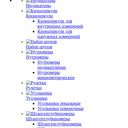
Индикаторы
Кронциркули
Кронциркули для
внутренних измерений
Кронциркули для
наружных измерений
Набор щупов
Нутромеры
Нутромеры
индикаторные
Нутромеры
микрометрические
Рулетки
Угольники
Угольники лекальные
Угольники поверочные
Штангенглубиномеры
Штангенглубиномеры