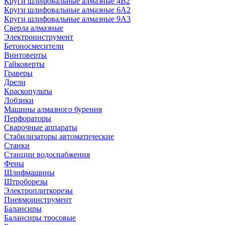
Круги шлифовальные алмазные 4В2
Круги шлифовальные алмазные 6A2
Круги шлифовальные алмазные 9А3
Сверла алмазные
Электроинструмент
Бетоносмесители
Винтоверты
Гайковерты
Граверы
Дрели
Краскопульты
Лобзики
Машины алмазного бурения
Перфораторы
Сварочные аппараты
Стабилизаторы автоматические
Станки
Станции водоснабжения
Фены
Шлифмашины
Штроборезы
Электроплиткорезы
Пневмоинструмент
Балансиры
Балансиры тросовые