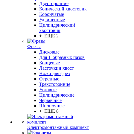
Двусторонние
Конический хвостовик
Корончатые
Удлиненные
Цилиндрический
хвостовик
+ ЕЩЕ 2
Фрезы
Дисковые
Для Т-образных пазов
Концевые
Ласточкин хвост
Ножи для фрез
Отрезные
Трехсторонние
Угловые
Цилиндрические
Червячные
Шпоночные
+ ЕЩЕ 8
Электромонтажный комплект