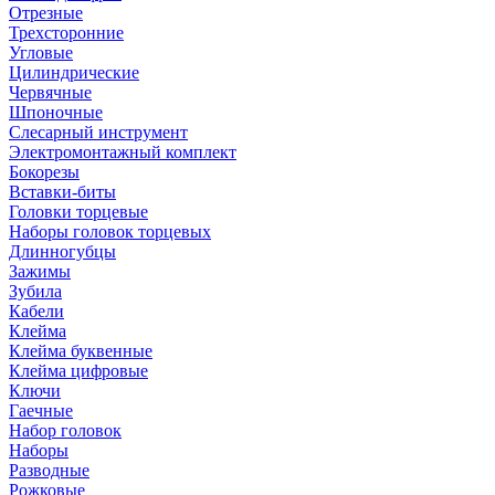
Отрезные
Трехсторонние
Угловые
Цилиндрические
Червячные
Шпоночные
Слесарный инструмент
Электромонтажный комплект
Бокорезы
Вставки-биты
Головки торцевые
Наборы головок торцевых
Длинногубцы
Зажимы
Зубила
Кабели
Клейма
Клейма буквенные
Клейма цифровые
Ключи
Гаечные
Набор головок
Наборы
Разводные
Рожковые