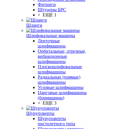
Фитинги
Штуцеры БРС
+ ЕЩЕ 1
Шланги
Шлифовальные машины
Ленточные
шлифмашины
Орбитальные, отрезные,
вибрационные
шлифмашины
Плоскошлифовальные
шлифмашины
Радиальные (прямые)
шлифмашины
Угловые шлифмашины
Цанговые шлифмашины
(бормашины)
+ ЕЩЕ 3
Шуруповерты
Шуруповерты
пистолетного типа
Шуруповерты прямого