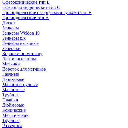
Сфероконические тип L
Сфероцилиндрические тип C
Цилиндрические с торцевыми зубьями тип B
Цилиндрические тип А
Диски
Зенкеры
Зенкеры Weldon 19
Зенкеры к/х
Зенкеры насадные
Зенковки
Коронки по металлу
Ленточные пилы
Метчики
Вороток для метчиков
Гаечные
Дюймовые
Машинно-ручные
Машинные
Трубные
Плашки
Дюймовые
Конические
Метрические
Трубные
Развертки