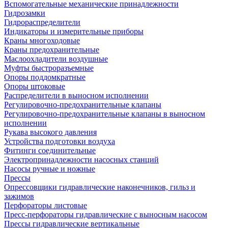
Вспомогательные механические принадлежности
Гидрозамки
Гидрораспределители
Индикаторы и измерительные приборы
Краны многоходовые
Краны предохранительные
Маслоохладители воздушные
Муфты быстроразъемные
Опоры поддомкратные
Опоры штоковые
Распределители в выносном исполнении
Регулировочно-предохранительные клапаны
Регулировочно-предохранительные клапаны в выносном
исполнении
Рукава высокого давления
Устройства подготовки воздуха
Фитинги соединительные
Электропринадлежности насосных станций
Насосы ручные и ножные
Прессы
Опрессовщики гидравлические наконечников, гильз и
зажимов
Перфораторы листовые
Пресс-перфораторы гидравлические с выносным насосом
Прессы гидравлические вертикальные