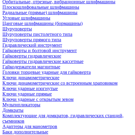
Орбитальные, отрезные, вибрационные шлифмашины
Плоскошлифовальные шлифмашины
Радиальные (прямые) шлифмашины
Угловые шлифмашины
Цанговые шлифмашины (бормашины)
Шуруповерты
Шуруповерты пистолетного типа
Шуруповерты прямого типа
Гидравлический инструмент
Гайковерты и болтовой инструмент
Гайковерты гидравлические
Гайковерты гидравлические кассетные
Гайкодержатели магнитные
Головки торцевые ударные для гайковерта
Ключи динамометрические
Ключи динамометрические со встроенным храповиком
Ключи ударные изогнутые
Ключи ударные прямые
Ключи ударные с открытым зевом
Мультипликаторы
Домкраты
Комплектующие для домкратов, гидравлических станций,
съемников
Адаптеры для манометров
Баки дополнительные