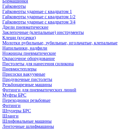
Бормашинки
Гайковерты
Гайковерты ударные с квадратом 1
Гайковерты ударные с квадратом 1/2
Гайковерты ударные с квадратом 3/4
Дрели пневматические
Заклепочные (клепальные) инструменты
Клещи (кусачки)
Молотки рубильные, зубильные, игольчатые, клепальные
Напильники, надфили
Ножницы пневматические
Окрасочное оборудование
Пистолеты для нанесения силикона
Пневмостеплеры
Присоски вакуумные
Продувочные пистолеты
Резьбонарезные машины
Фитинги для пневматических линий
Муфты БРС
Переходники резьбовые
Фитинги
Штуцеры БРС
Шланги
Шлифовальные машины
Ленточные шлифмашины