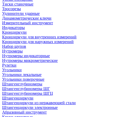
Тиски станочные
Тросорезы
Удлинители ударные
Динамометрические ключи
Измерительный инструмент
Индикаторы
Кронциркули
Кронциркули для внутренних измерений
Кронциркули для наружных измерений
Набор щупов
Нутромеры
Нутромеры индикаторные
Нутромеры микрометрические
Рулетки
Угольники
Угольники лекальные
Угольники поверочные
Штангенглубиномеры
Штангенглубиномеры ШГ
Штангенглубиномеры ШГЦ
Штангенциркули
Штангенциркули из нержавеющей стали
Штангенциркули электронные
Абразивный инструмент
Круги зачистные