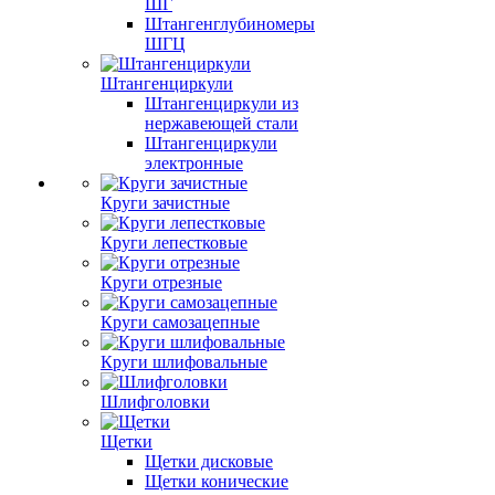
ШГ
Штангенглубиномеры
ШГЦ
Штангенциркули
Штангенциркули из
нержавеющей стали
Штангенциркули
электронные
Круги зачистные
Круги лепестковые
Круги отрезные
Круги самозацепные
Круги шлифовальные
Шлифголовки
Щетки
Щетки дисковые
Щетки конические