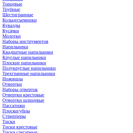
Торцевые
Трубные
Шестигранные
Кольцесъемники
Кувалды
Кусачки
Молотки
Наборы инструментов
Напильники
Квадратные напильники
Круглые напильники
Плоские напильники
Полукруглые напильники
Трехгранные напильники
Ножницы
Отвертки
Наборы отверток
Отвертки крестовые
Отвертки шлицевые
Пассатижи
Плоскогубцы
Стрипперы
Тиски
Тиски крестовые
Тиски слесарные