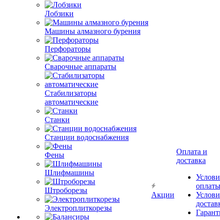
Лобзики
Машины алмазного бурения
Перфораторы
Сварочные аппараты
Стабилизаторы
автоматические
Станки
Станции водоснабжения
Оплата и
Фены
доставка
Шлифмашины
Услови
оплат
Штроборезы
Акции
Услови
достав
Электроплиткорезы
Гарант