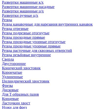
Развертки машинные к/х
Развертки машинные насадные
Развертки машинные ц/х
Развертки ручные ц/х
Резцы
Резцы канавочные для нарезания внутренних канавок
Резцы отрезные
Резцы подрезные отогнутые
Резцы проходные прямые
Резцы проходные упорные отогнутые
Резцы проходные упорные прямые
Резцы расточные для сквозных отверстий
Резцы резьбовые внутренние
Сверла
Двусторонние
Конический хвостовик
Корончатые
Удлиненные
Цилиндрический хвостовик
Фрезы
Дисковые
Для Т-образных пазов
Концевые
Ласточкин хвост
Ножи для фрез