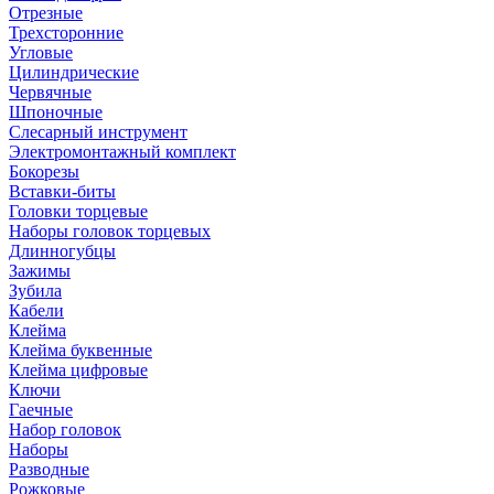
Отрезные
Трехсторонние
Угловые
Цилиндрические
Червячные
Шпоночные
Слесарный инструмент
Электромонтажный комплект
Бокорезы
Вставки-биты
Головки торцевые
Наборы головок торцевых
Длинногубцы
Зажимы
Зубила
Кабели
Клейма
Клейма буквенные
Клейма цифровые
Ключи
Гаечные
Набор головок
Наборы
Разводные
Рожковые