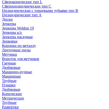
Сфероконические тип L
Сфероцилиндрические тип C
Цилиндрические с торцевыми зубьями тип B
Цилиндрические тип А
Диски
Зенкеры
Зенкеры Weldon 19
Зенкеры к/х
Зенкеры насадные
Зенковки
Коронки по металлу
Ленточные пилы
Метчики
Вороток для метчиков
Гаечные
Дюймовые
Машинно-ручные
Машинные
Трубные
Плашки
Дюймовые
Конические
Метрические
Трубные
Развертки