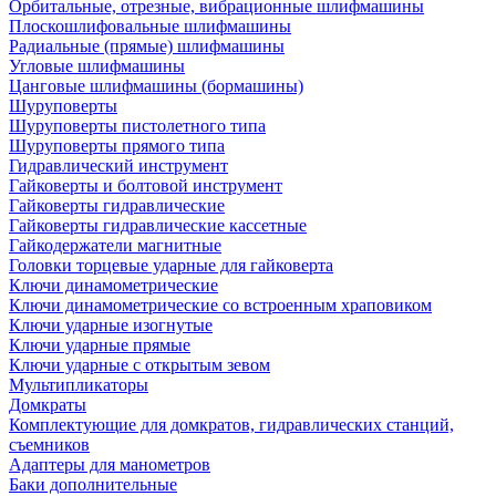
Орбитальные, отрезные, вибрационные шлифмашины
Плоскошлифовальные шлифмашины
Радиальные (прямые) шлифмашины
Угловые шлифмашины
Цанговые шлифмашины (бормашины)
Шуруповерты
Шуруповерты пистолетного типа
Шуруповерты прямого типа
Гидравлический инструмент
Гайковерты и болтовой инструмент
Гайковерты гидравлические
Гайковерты гидравлические кассетные
Гайкодержатели магнитные
Головки торцевые ударные для гайковерта
Ключи динамометрические
Ключи динамометрические со встроенным храповиком
Ключи ударные изогнутые
Ключи ударные прямые
Ключи ударные с открытым зевом
Мультипликаторы
Домкраты
Комплектующие для домкратов, гидравлических станций,
съемников
Адаптеры для манометров
Баки дополнительные