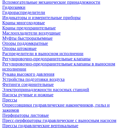
Вспомогательные механические принадлежности
Гидрозамки
Гидрораспределители
Индикаторы и измерительные приборы
Краны многоходовые
Краны предохранительные
Маслоохладители воздушные
Муфты быстроразъемные
Опоры поддомкратные
Опоры штоковые
Распределители в выносном исполнении
Регулировочно-предохранительные клапаны
Регулировочно-предохранительные клапаны в выносном
исполнении
Рукава высокого давления
Устройства подготовки воздуха
Фитинги соединительные
Электропринадлежности насосных станций
Насосы ручные и ножные
Прессы
Опрессовщики гидравлические наконечников, гильз и
зажимов
Перфораторы листовые
Пресс-перфораторы гидравлические с выносным насосом
Прессы гидравлические вертикальные