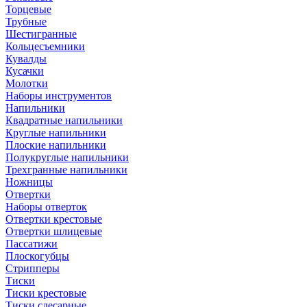
Торцевые
Трубные
Шестигранные
Кольцесъемники
Кувалды
Кусачки
Молотки
Наборы инструментов
Напильники
Квадратные напильники
Круглые напильники
Плоские напильники
Полукруглые напильники
Трехгранные напильники
Ножницы
Отвертки
Наборы отверток
Отвертки крестовые
Отвертки шлицевые
Пассатижи
Плоскогубцы
Стрипперы
Тиски
Тиски крестовые
Тиски слесарные