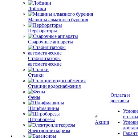
Лобзики
Машины алмазного бурения
Перфораторы
Сварочные аппараты
Стабилизаторы
автоматические
Станки
Станции водоснабжения
Оплата и
Фены
доставка
Шлифмашины
Услови
оплат
Штроборезы
Акции
Услови
достав
Электроплиткорезы
Гарант