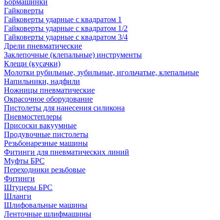
Бормашинки
Гайковерты
Гайковерты ударные с квадратом 1
Гайковерты ударные с квадратом 1/2
Гайковерты ударные с квадратом 3/4
Дрели пневматические
Заклепочные (клепальные) инструменты
Клещи (кусачки)
Молотки рубильные, зубильные, игольчатые, клепальные
Напильники, надфили
Ножницы пневматические
Окрасочное оборудование
Пистолеты для нанесения силикона
Пневмостеплеры
Присоски вакуумные
Продувочные пистолеты
Резьбонарезные машины
Фитинги для пневматических линий
Муфты БРС
Переходники резьбовые
Фитинги
Штуцеры БРС
Шланги
Шлифовальные машины
Ленточные шлифмашины