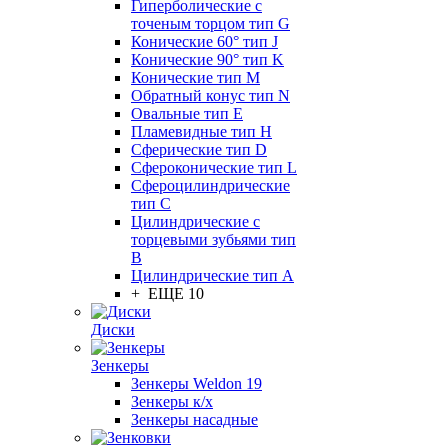
Гиперболические с
точеным торцом тип G
Конические 60° тип J
Конические 90° тип K
Конические тип M
Обратный конус тип N
Овальные тип E
Пламевидные тип H
Сферические тип D
Сфероконические тип L
Сфероцилиндрические
тип C
Цилиндрические с
торцевыми зубьями тип
B
Цилиндрические тип А
+ ЕЩЕ 10
Диски
Зенкеры
Зенкеры Weldon 19
Зенкеры к/х
Зенкеры насадные