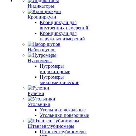
Индикаторы
Кронциркули
Кронциркули для
внутренних измерений
Кронциркули для
наружных измерений
Набор щупов
Нутромеры
Нутромеры
индикаторные
Нутромеры
микрометрические
Рулетки
Угольники
Угольники лекальные
Угольники поверочные
Штангенглубиномеры
Штангенглубиномеры