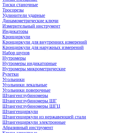
Тиски станочные
Тросорезы
Удлинители ударные
Динамометрические ключи
Измерительный инструмент
Индикаторы
Кронциркули
Кронциркули для внутренних измерений
Кронциркули для наружных измерений
Набор щупов
Нутромеры
Нутромеры индикаторные
Нутромеры микрометрические
Рулетки
Угольники
Угольники лекальные
Угольники поверочные
Штангенглубиномеры
Штангенглубиномеры ШГ
Штангенглубиномеры ШГЦ
Штангенциркули
Штангенциркули из нержавеющей стали
Штангенциркули электронные
Абразивный инструмент
Круги зачистные