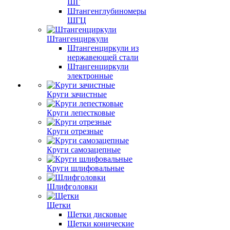
ШГ
Штангенглубиномеры
ШГЦ
Штангенциркули
Штангенциркули из
нержавеющей стали
Штангенциркули
электронные
Круги зачистные
Круги лепестковые
Круги отрезные
Круги самозацепные
Круги шлифовальные
Шлифголовки
Щетки
Щетки дисковые
Щетки конические