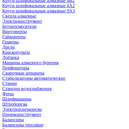
Круги шлифовальные алмазные 4В2
Круги шлифовальные алмазные 6A2
Круги шлифовальные алмазные 9А3
Сверла алмазные
Электроинструмент
Бетоносмесители
Винтоверты
Гайковерты
Граверы
Дрели
Краскопульты
Лобзики
Машины алмазного бурения
Перфораторы
Сварочные аппараты
Стабилизаторы автоматические
Станки
Станции водоснабжения
Фены
Шлифмашины
Штроборезы
Электроплиткорезы
Пневмоинструмент
Балансиры
Балансиры тросовые