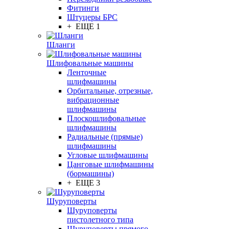
Фитинги
Штуцеры БРС
+ ЕЩЕ 1
Шланги
Шлифовальные машины
Ленточные
шлифмашины
Орбитальные, отрезные,
вибрационные
шлифмашины
Плоскошлифовальные
шлифмашины
Радиальные (прямые)
шлифмашины
Угловые шлифмашины
Цанговые шлифмашины
(бормашины)
+ ЕЩЕ 3
Шуруповерты
Шуруповерты
пистолетного типа
Шуруповерты прямого