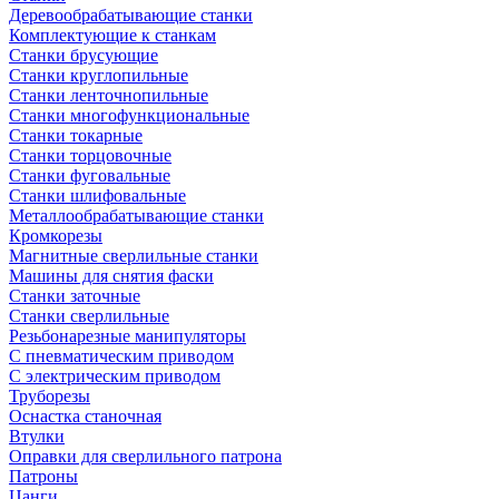
Деревообрабатывающие станки
Комплектующие к станкам
Станки брусующие
Станки круглопильные
Станки ленточнопильные
Станки многофункциональные
Станки токарные
Станки торцовочные
Станки фуговальные
Станки шлифовальные
Металлообрабатывающие станки
Кромкорезы
Магнитные сверлильные станки
Машины для снятия фаски
Станки заточные
Станки сверлильные
Резьбонарезные манипуляторы
С пневматическим приводом
С электрическим приводом
Труборезы
Оснастка станочная
Втулки
Оправки для сверлильного патрона
Патроны
Цанги