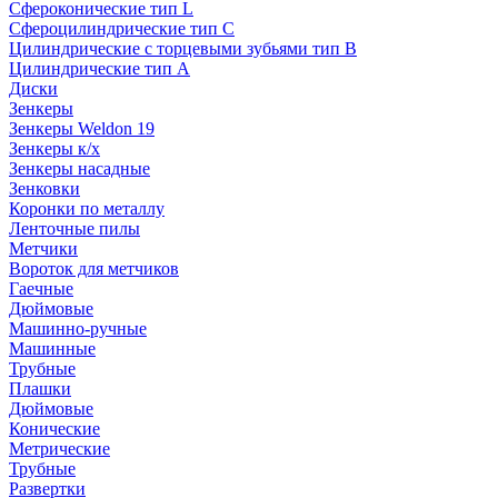
Сфероконические тип L
Сфероцилиндрические тип C
Цилиндрические с торцевыми зубьями тип B
Цилиндрические тип А
Диски
Зенкеры
Зенкеры Weldon 19
Зенкеры к/х
Зенкеры насадные
Зенковки
Коронки по металлу
Ленточные пилы
Метчики
Вороток для метчиков
Гаечные
Дюймовые
Машинно-ручные
Машинные
Трубные
Плашки
Дюймовые
Конические
Метрические
Трубные
Развертки