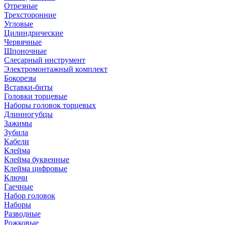
Отрезные
Трехсторонние
Угловые
Цилиндрические
Червячные
Шпоночные
Слесарный инструмент
Электромонтажный комплект
Бокорезы
Вставки-биты
Головки торцевые
Наборы головок торцевых
Длинногубцы
Зажимы
Зубила
Кабели
Клейма
Клейма буквенные
Клейма цифровые
Ключи
Гаечные
Набор головок
Наборы
Разводные
Рожковые