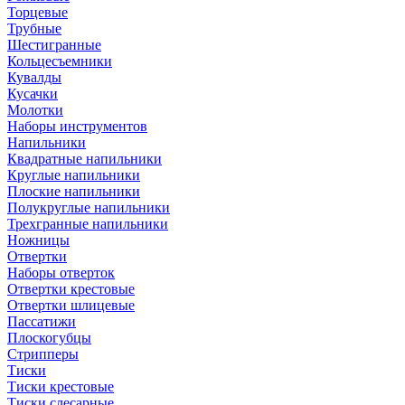
Торцевые
Трубные
Шестигранные
Кольцесъемники
Кувалды
Кусачки
Молотки
Наборы инструментов
Напильники
Квадратные напильники
Круглые напильники
Плоские напильники
Полукруглые напильники
Трехгранные напильники
Ножницы
Отвертки
Наборы отверток
Отвертки крестовые
Отвертки шлицевые
Пассатижи
Плоскогубцы
Стрипперы
Тиски
Тиски крестовые
Тиски слесарные