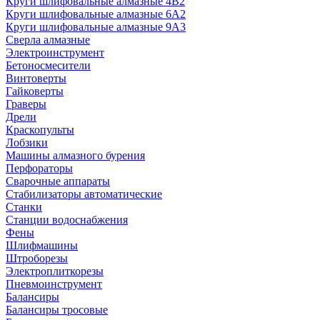
Круги шлифовальные алмазные 4В2
Круги шлифовальные алмазные 6A2
Круги шлифовальные алмазные 9А3
Сверла алмазные
Электроинструмент
Бетоносмесители
Винтоверты
Гайковерты
Граверы
Дрели
Краскопульты
Лобзики
Машины алмазного бурения
Перфораторы
Сварочные аппараты
Стабилизаторы автоматические
Станки
Станции водоснабжения
Фены
Шлифмашины
Штроборезы
Электроплиткорезы
Пневмоинструмент
Балансиры
Балансиры тросовые