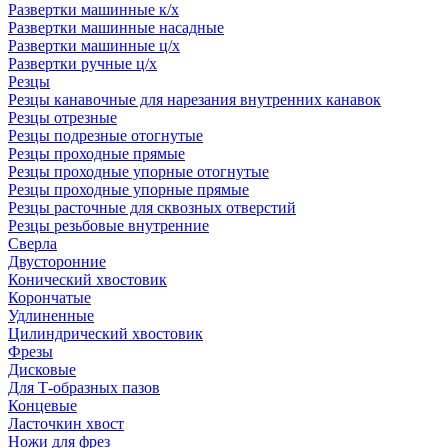
Развертки машинные к/х
Развертки машинные насадные
Развертки машинные ц/х
Развертки ручные ц/х
Резцы
Резцы канавочные для нарезания внутренних канавок
Резцы отрезные
Резцы подрезные отогнутые
Резцы проходные прямые
Резцы проходные упорные отогнутые
Резцы проходные упорные прямые
Резцы расточные для сквозных отверстий
Резцы резьбовые внутренние
Сверла
Двусторонние
Конический хвостовик
Корончатые
Удлиненные
Цилиндрический хвостовик
Фрезы
Дисковые
Для Т-образных пазов
Концевые
Ласточкин хвост
Ножи для фрез