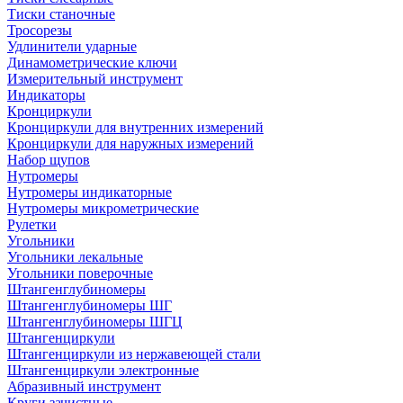
Тиски станочные
Тросорезы
Удлинители ударные
Динамометрические ключи
Измерительный инструмент
Индикаторы
Кронциркули
Кронциркули для внутренних измерений
Кронциркули для наружных измерений
Набор щупов
Нутромеры
Нутромеры индикаторные
Нутромеры микрометрические
Рулетки
Угольники
Угольники лекальные
Угольники поверочные
Штангенглубиномеры
Штангенглубиномеры ШГ
Штангенглубиномеры ШГЦ
Штангенциркули
Штангенциркули из нержавеющей стали
Штангенциркули электронные
Абразивный инструмент
Круги зачистные