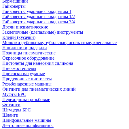
Бормашинки
Гайковерты
Гайковерты ударные с квадратом 1
Гайковерты ударные с квадратом 1/2
Гайковерты ударные с квадратом 3/4
Дрели пневматические
Заклепочные (клепальные) инструменты
Клещи (кусачки)
Молотки рубильные, зубильные, игольчатые, клепальные
Напильники, надфили
Ножницы пневматические
Окрасочное оборудование
Пистолеты для нанесения силикона
Пневмостеплеры
Присоски вакуумные
Продувочные пистолеты
Резьбонарезные машины
Фитинги для пневматических линий
Муфты БРС
Переходники резьбовые
Фитинги
Штуцеры БРС
Шланги
Шлифовальные машины
Ленточные шлифмашины