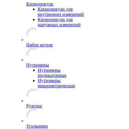
Кронциркули
Кронциркули для
внутренних измерений
Кронциркули для
наружных измерений
Набор щупов
Нутромеры
Нутромеры
индикаторные
Нутромеры
микрометрические
Рулетки
Угольники