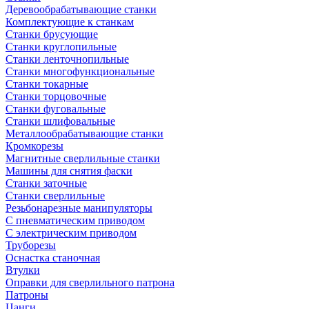
Деревообрабатывающие станки
Комплектующие к станкам
Станки брусующие
Станки круглопильные
Станки ленточнопильные
Станки многофункциональные
Станки токарные
Станки торцовочные
Станки фуговальные
Станки шлифовальные
Металлообрабатывающие станки
Кромкорезы
Магнитные сверлильные станки
Машины для снятия фаски
Станки заточные
Станки сверлильные
Резьбонарезные манипуляторы
С пневматическим приводом
С электрическим приводом
Труборезы
Оснастка станочная
Втулки
Оправки для сверлильного патрона
Патроны
Цанги