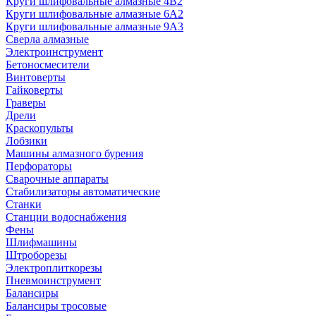
Круги шлифовальные алмазные 4В2
Круги шлифовальные алмазные 6A2
Круги шлифовальные алмазные 9А3
Сверла алмазные
Электроинструмент
Бетоносмесители
Винтоверты
Гайковерты
Граверы
Дрели
Краскопульты
Лобзики
Машины алмазного бурения
Перфораторы
Сварочные аппараты
Стабилизаторы автоматические
Станки
Станции водоснабжения
Фены
Шлифмашины
Штроборезы
Электроплиткорезы
Пневмоинструмент
Балансиры
Балансиры тросовые