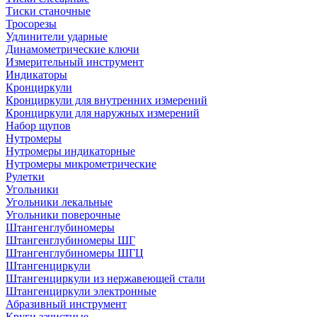
Тиски станочные
Тросорезы
Удлинители ударные
Динамометрические ключи
Измерительный инструмент
Индикаторы
Кронциркули
Кронциркули для внутренних измерений
Кронциркули для наружных измерений
Набор щупов
Нутромеры
Нутромеры индикаторные
Нутромеры микрометрические
Рулетки
Угольники
Угольники лекальные
Угольники поверочные
Штангенглубиномеры
Штангенглубиномеры ШГ
Штангенглубиномеры ШГЦ
Штангенциркули
Штангенциркули из нержавеющей стали
Штангенциркули электронные
Абразивный инструмент
Круги зачистные