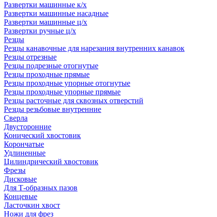
Развертки машинные к/х
Развертки машинные насадные
Развертки машинные ц/х
Развертки ручные ц/х
Резцы
Резцы канавочные для нарезания внутренних канавок
Резцы отрезные
Резцы подрезные отогнутые
Резцы проходные прямые
Резцы проходные упорные отогнутые
Резцы проходные упорные прямые
Резцы расточные для сквозных отверстий
Резцы резьбовые внутренние
Сверла
Двусторонние
Конический хвостовик
Корончатые
Удлиненные
Цилиндрический хвостовик
Фрезы
Дисковые
Для Т-образных пазов
Концевые
Ласточкин хвост
Ножи для фрез