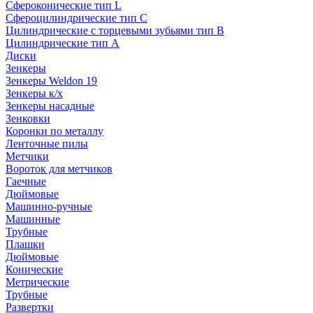
Сфероконические тип L
Сфероцилиндрические тип C
Цилиндрические с торцевыми зубьями тип B
Цилиндрические тип А
Диски
Зенкеры
Зенкеры Weldon 19
Зенкеры к/х
Зенкеры насадные
Зенковки
Коронки по металлу
Ленточные пилы
Метчики
Вороток для метчиков
Гаечные
Дюймовые
Машинно-ручные
Машинные
Трубные
Плашки
Дюймовые
Конические
Метрические
Трубные
Развертки