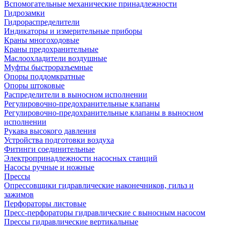
Вспомогательные механические принадлежности
Гидрозамки
Гидрораспределители
Индикаторы и измерительные приборы
Краны многоходовые
Краны предохранительные
Маслоохладители воздушные
Муфты быстроразъемные
Опоры поддомкратные
Опоры штоковые
Распределители в выносном исполнении
Регулировочно-предохранительные клапаны
Регулировочно-предохранительные клапаны в выносном
исполнении
Рукава высокого давления
Устройства подготовки воздуха
Фитинги соединительные
Электропринадлежности насосных станций
Насосы ручные и ножные
Прессы
Опрессовщики гидравлические наконечников, гильз и
зажимов
Перфораторы листовые
Пресс-перфораторы гидравлические с выносным насосом
Прессы гидравлические вертикальные