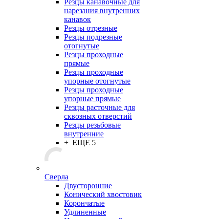
Резцы канавочные для
нарезания внутренних
канавок
Резцы отрезные
Резцы подрезные
отогнутые
Резцы проходные
прямые
Резцы проходные
упорные отогнутые
Резцы проходные
упорные прямые
Резцы расточные для
сквозных отверстий
Резцы резьбовые
внутренние
+ ЕЩЕ 5
Сверла
Двусторонние
Конический хвостовик
Корончатые
Удлиненные