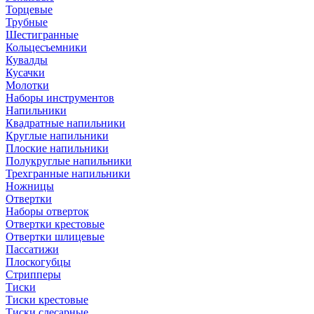
Торцевые
Трубные
Шестигранные
Кольцесъемники
Кувалды
Кусачки
Молотки
Наборы инструментов
Напильники
Квадратные напильники
Круглые напильники
Плоские напильники
Полукруглые напильники
Трехгранные напильники
Ножницы
Отвертки
Наборы отверток
Отвертки крестовые
Отвертки шлицевые
Пассатижи
Плоскогубцы
Стрипперы
Тиски
Тиски крестовые
Тиски слесарные