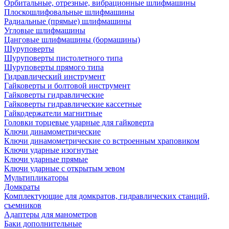
Орбитальные, отрезные, вибрационные шлифмашины
Плоскошлифовальные шлифмашины
Радиальные (прямые) шлифмашины
Угловые шлифмашины
Цанговые шлифмашины (бормашины)
Шуруповерты
Шуруповерты пистолетного типа
Шуруповерты прямого типа
Гидравлический инструмент
Гайковерты и болтовой инструмент
Гайковерты гидравлические
Гайковерты гидравлические кассетные
Гайкодержатели магнитные
Головки торцевые ударные для гайковерта
Ключи динамометрические
Ключи динамометрические со встроенным храповиком
Ключи ударные изогнутые
Ключи ударные прямые
Ключи ударные с открытым зевом
Мультипликаторы
Домкраты
Комплектующие для домкратов, гидравлических станций,
съемников
Адаптеры для манометров
Баки дополнительные