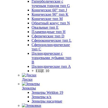
Гиперболические с
точеным торцом тип G
Конические 60° тип J
Конические 90° тип K
Конические тип M
Обратный конус тип N
Овальные тип E
Пламевидные тип H
Сферические тип D
Сфероконические тип L
Сфероцилиндрические
тип C
Цилиндрические с
торцевыми зубьями тип
B
Цилиндрические тип А
+ ЕЩЕ 10
Диски
Зенкеры
Зенкеры Weldon 19
Зенкеры к/х
Зенкеры насадные