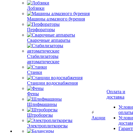
Лобзики
Машины алмазного бурения
Перфораторы
Сварочные аппараты
Стабилизаторы
автоматические
Станки
Станции водоснабжения
Оплата и
Фены
доставка
Шлифмашины
Услови
оплат
Штроборезы
Акции
Услови
достав
Электроплиткорезы
Гарант