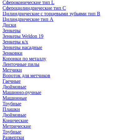
Сфероконические тип L
Сфероцилиндрические тип C
Цилиндрические с торцевыми зубьями тип B
Цилиндрические тип А
Диски
Зенкеры
Зенкеры Weldon 19
Зенкеры к/х
Зенкеры насадные
Зенковки
Коронки по металлу
Ленточные пилы
Метчики
Вороток для метчиков
Гаечные
Дюймовые
Машинно-ручные
Машинные
Трубные
Плашки
Дюймовые
Конические
Метрические
Трубные
Развертки