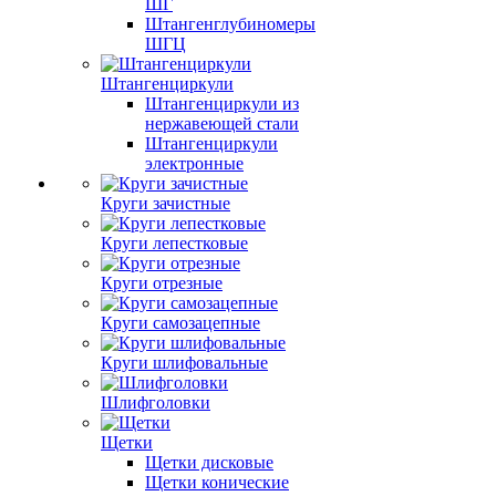
ШГ
Штангенглубиномеры
ШГЦ
Штангенциркули
Штангенциркули из
нержавеющей стали
Штангенциркули
электронные
Круги зачистные
Круги лепестковые
Круги отрезные
Круги самозацепные
Круги шлифовальные
Шлифголовки
Щетки
Щетки дисковые
Щетки конические