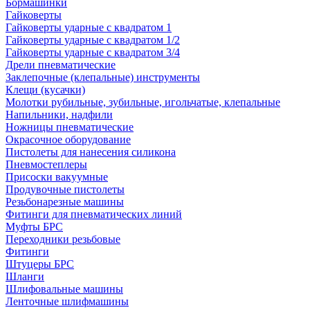
Бормашинки
Гайковерты
Гайковерты ударные с квадратом 1
Гайковерты ударные с квадратом 1/2
Гайковерты ударные с квадратом 3/4
Дрели пневматические
Заклепочные (клепальные) инструменты
Клещи (кусачки)
Молотки рубильные, зубильные, игольчатые, клепальные
Напильники, надфили
Ножницы пневматические
Окрасочное оборудование
Пистолеты для нанесения силикона
Пневмостеплеры
Присоски вакуумные
Продувочные пистолеты
Резьбонарезные машины
Фитинги для пневматических линий
Муфты БРС
Переходники резьбовые
Фитинги
Штуцеры БРС
Шланги
Шлифовальные машины
Ленточные шлифмашины