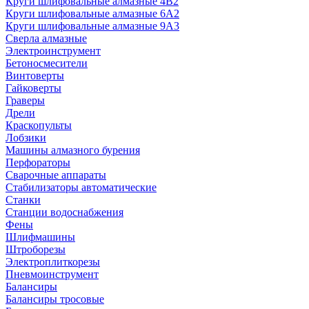
Круги шлифовальные алмазные 4В2
Круги шлифовальные алмазные 6A2
Круги шлифовальные алмазные 9А3
Сверла алмазные
Электроинструмент
Бетоносмесители
Винтоверты
Гайковерты
Граверы
Дрели
Краскопульты
Лобзики
Машины алмазного бурения
Перфораторы
Сварочные аппараты
Стабилизаторы автоматические
Станки
Станции водоснабжения
Фены
Шлифмашины
Штроборезы
Электроплиткорезы
Пневмоинструмент
Балансиры
Балансиры тросовые