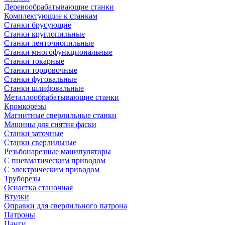
Деревообрабатывающие станки
Комплектующие к станкам
Станки брусующие
Станки круглопильные
Станки ленточнопильные
Станки многофункциональные
Станки токарные
Станки торцовочные
Станки фуговальные
Станки шлифовальные
Металлообрабатывающие станки
Кромкорезы
Магнитные сверлильные станки
Машины для снятия фаски
Станки заточные
Станки сверлильные
Резьбонарезные манипуляторы
С пневматическим приводом
С электрическим приводом
Труборезы
Оснастка станочная
Втулки
Оправки для сверлильного патрона
Патроны
Цанги