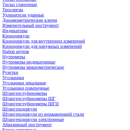
Тиски станочные
Тросорезы
Удлинители ударные
Динамометрические ключи
Измерительный инструмент
Индикаторы
Кронциркули
Кронциркули для внутренних измерений
Кронциркули для наружных измерений
Набор щупов
Нутромеры
Нутромеры индикаторные
Нутромеры микрометрические
Рулетки
Угольники
Угольники лекальные
Угольники поверочные
Штангенглубиномеры
Штангенглубиномеры ШГ
Штангенглубиномеры ШГЦ
Штангенциркули
Штангенциркули из нержавеющей стали
Штангенциркули электронные
Абразивный инструмент
Круги зачистные