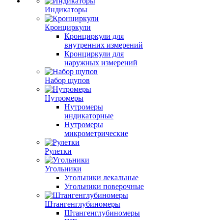
Индикаторы
Кронциркули
Кронциркули для
внутренних измерений
Кронциркули для
наружных измерений
Набор щупов
Нутромеры
Нутромеры
индикаторные
Нутромеры
микрометрические
Рулетки
Угольники
Угольники лекальные
Угольники поверочные
Штангенглубиномеры
Штангенглубиномеры