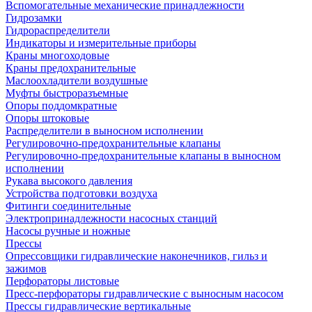
Вспомогательные механические принадлежности
Гидрозамки
Гидрораспределители
Индикаторы и измерительные приборы
Краны многоходовые
Краны предохранительные
Маслоохладители воздушные
Муфты быстроразъемные
Опоры поддомкратные
Опоры штоковые
Распределители в выносном исполнении
Регулировочно-предохранительные клапаны
Регулировочно-предохранительные клапаны в выносном
исполнении
Рукава высокого давления
Устройства подготовки воздуха
Фитинги соединительные
Электропринадлежности насосных станций
Насосы ручные и ножные
Прессы
Опрессовщики гидравлические наконечников, гильз и
зажимов
Перфораторы листовые
Пресс-перфораторы гидравлические с выносным насосом
Прессы гидравлические вертикальные