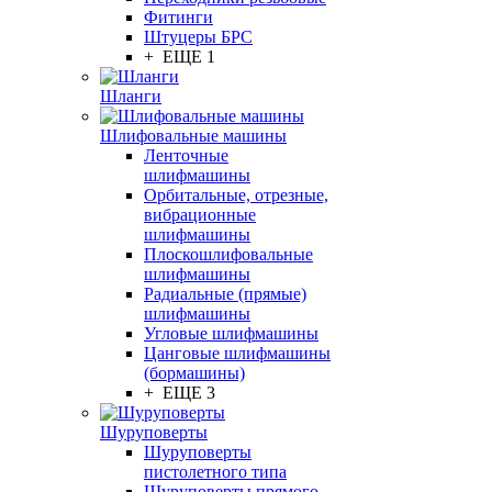
Фитинги
Штуцеры БРС
+ ЕЩЕ 1
Шланги
Шлифовальные машины
Ленточные
шлифмашины
Орбитальные, отрезные,
вибрационные
шлифмашины
Плоскошлифовальные
шлифмашины
Радиальные (прямые)
шлифмашины
Угловые шлифмашины
Цанговые шлифмашины
(бормашины)
+ ЕЩЕ 3
Шуруповерты
Шуруповерты
пистолетного типа
Шуруповерты прямого