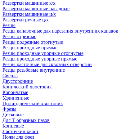
Развертки машинные к/х
Развертки машинные насадные
Развертки машинные ц/х
Развертки ручные ц/х
Резцы
Резцы канавочные для нарезания внутренних канавок
Резцы отрезные
Резцы подрезные отогнутые
Резцы проходные прямые
Резцы проходные упорные отогнутые
Резцы проходные упорные прямые
Резцы расточные для сквозных отверстий
Резцы резьбовые внутренние
Сверла
Двусторонние
Конический хвостовик
Корончатые
Удлиненные
Цилиндрический хвостовик
Фрезы
Дисковые
Для Т-образных пазов
Концевые
Ласточкин хвост
Ножи для фрез