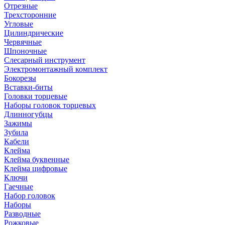
Отрезные
Трехсторонние
Угловые
Цилиндрические
Червячные
Шпоночные
Слесарный инструмент
Электромонтажный комплект
Бокорезы
Вставки-биты
Головки торцевые
Наборы головок торцевых
Длинногубцы
Зажимы
Зубила
Кабели
Клейма
Клейма буквенные
Клейма цифровые
Ключи
Гаечные
Набор головок
Наборы
Разводные
Рожковые