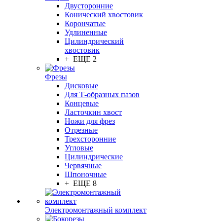
Двусторонние
Конический хвостовик
Корончатые
Удлиненные
Цилиндрический
хвостовик
+ ЕЩЕ 2
Фрезы
Дисковые
Для Т-образных пазов
Концевые
Ласточкин хвост
Ножи для фрез
Отрезные
Трехсторонние
Угловые
Цилиндрические
Червячные
Шпоночные
+ ЕЩЕ 8
Электромонтажный комплект