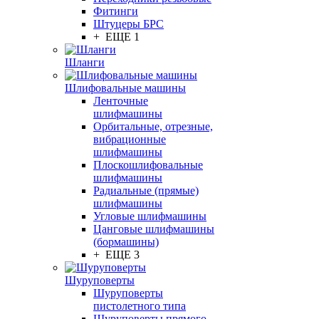
Фитинги
Штуцеры БРС
+ ЕЩЕ 1
Шланги
Шлифовальные машины
Ленточные
шлифмашины
Орбитальные, отрезные,
вибрационные
шлифмашины
Плоскошлифовальные
шлифмашины
Радиальные (прямые)
шлифмашины
Угловые шлифмашины
Цанговые шлифмашины
(бормашины)
+ ЕЩЕ 3
Шуруповерты
Шуруповерты
пистолетного типа
Шуруповерты прямого