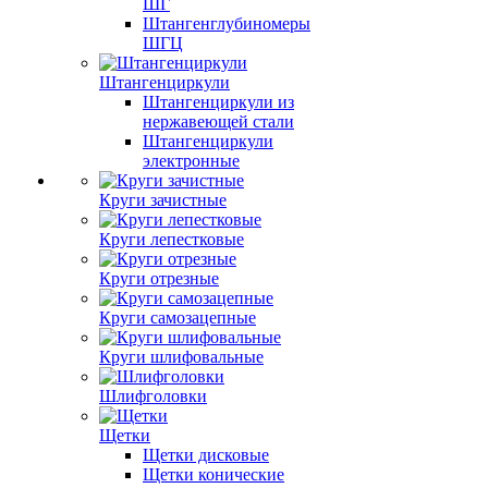
ШГ
Штангенглубиномеры
ШГЦ
Штангенциркули
Штангенциркули из
нержавеющей стали
Штангенциркули
электронные
Круги зачистные
Круги лепестковые
Круги отрезные
Круги самозацепные
Круги шлифовальные
Шлифголовки
Щетки
Щетки дисковые
Щетки конические