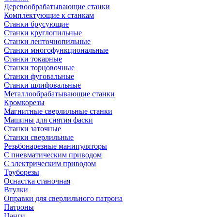
Деревообрабатывающие станки
Комплектующие к станкам
Станки брусующие
Станки круглопильные
Станки ленточнопильные
Станки многофункциональные
Станки токарные
Станки торцовочные
Станки фуговальные
Станки шлифовальные
Металлообрабатывающие станки
Кромкорезы
Магнитные сверлильные станки
Машины для снятия фаски
Станки заточные
Станки сверлильные
Резьбонарезные манипуляторы
С пневматическим приводом
С электрическим приводом
Труборезы
Оснастка станочная
Втулки
Оправки для сверлильного патрона
Патроны
Цанги