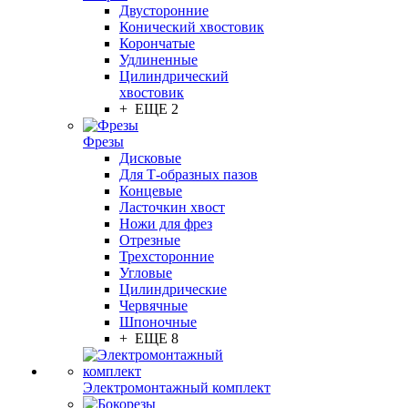
Двусторонние
Конический хвостовик
Корончатые
Удлиненные
Цилиндрический
хвостовик
+ ЕЩЕ 2
Фрезы
Дисковые
Для Т-образных пазов
Концевые
Ласточкин хвост
Ножи для фрез
Отрезные
Трехсторонние
Угловые
Цилиндрические
Червячные
Шпоночные
+ ЕЩЕ 8
Электромонтажный комплект