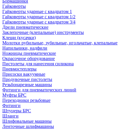
Бормашинки
Гайковерты
Гайковерты ударные с квадратом 1
Гайковерты ударные с квадратом 1/2
Гайковерты ударные с квадратом 3/4
Дрели пневматические
Заклепочные (клепальные) инструменты
Клещи (кусачки)
Молотки рубильные, зубильные, игольчатые, клепальные
Напильники, надфили
Ножницы пневматические
Окрасочное оборудование
Пистолеты для нанесения силикона
Пневмостеплеры
Присоски вакуумные
Продувочные пистолеты
Резьбонарезные машины
Фитинги для пневматических линий
Муфты БРС
Переходники резьбовые
Фитинги
Штуцеры БРС
Шланги
Шлифовальные машины
Ленточные шлифмашины