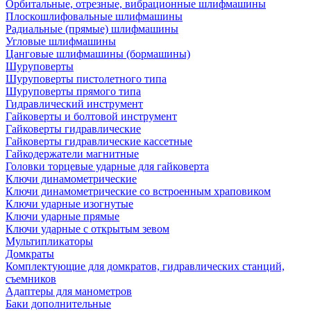
Орбитальные, отрезные, вибрационные шлифмашины
Плоскошлифовальные шлифмашины
Радиальные (прямые) шлифмашины
Угловые шлифмашины
Цанговые шлифмашины (бормашины)
Шуруповерты
Шуруповерты пистолетного типа
Шуруповерты прямого типа
Гидравлический инструмент
Гайковерты и болтовой инструмент
Гайковерты гидравлические
Гайковерты гидравлические кассетные
Гайкодержатели магнитные
Головки торцевые ударные для гайковерта
Ключи динамометрические
Ключи динамометрические со встроенным храповиком
Ключи ударные изогнутые
Ключи ударные прямые
Ключи ударные с открытым зевом
Мультипликаторы
Домкраты
Комплектующие для домкратов, гидравлических станций,
съемников
Адаптеры для манометров
Баки дополнительные