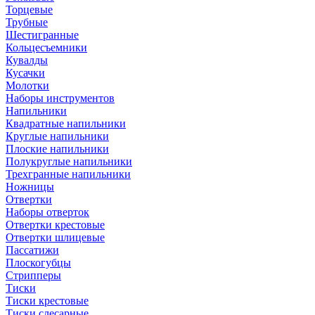
Торцевые
Трубные
Шестигранные
Кольцесъемники
Кувалды
Кусачки
Молотки
Наборы инструментов
Напильники
Квадратные напильники
Круглые напильники
Плоские напильники
Полукруглые напильники
Трехгранные напильники
Ножницы
Отвертки
Наборы отверток
Отвертки крестовые
Отвертки шлицевые
Пассатижи
Плоскогубцы
Стрипперы
Тиски
Тиски крестовые
Тиски слесарные