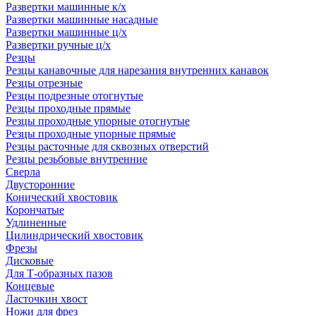
Развертки машинные к/х
Развертки машинные насадные
Развертки машинные ц/х
Развертки ручные ц/х
Резцы
Резцы канавочные для нарезания внутренних канавок
Резцы отрезные
Резцы подрезные отогнутые
Резцы проходные прямые
Резцы проходные упорные отогнутые
Резцы проходные упорные прямые
Резцы расточные для сквозных отверстий
Резцы резьбовые внутренние
Сверла
Двусторонние
Конический хвостовик
Корончатые
Удлиненные
Цилиндрический хвостовик
Фрезы
Дисковые
Для Т-образных пазов
Концевые
Ласточкин хвост
Ножи для фрез