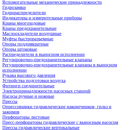
Вспомогательные механические принадлежности
Гидрозамки
Гидрораспределители
Индикаторы и измерительные приборы
Краны многоходовые
Краны предохранительные
Маслоохладители воздушные
Муфты быстроразъемные
Опоры поддомкратные
Опоры штоковые
Распределители в выносном исполнении
Регулировочно-предохранительные клапаны
Регулировочно-предохранительные клапаны в выносном
исполнении
Рукава высокого давления
Устройства подготовки воздуха
Фитинги соединительные
Электропринадлежности насосных станций
Насосы ручные и ножные
Прессы
Опрессовщики гидравлические наконечников, гильз и
зажимов
Перфораторы листовые
Пресс-перфораторы гидравлические с выносным насосом
Прессы гидравлические вертикальные