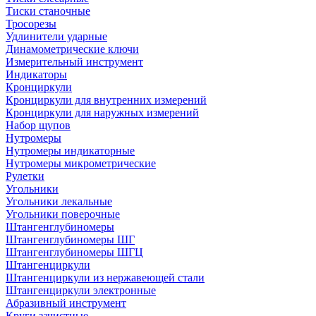
Тиски станочные
Тросорезы
Удлинители ударные
Динамометрические ключи
Измерительный инструмент
Индикаторы
Кронциркули
Кронциркули для внутренних измерений
Кронциркули для наружных измерений
Набор щупов
Нутромеры
Нутромеры индикаторные
Нутромеры микрометрические
Рулетки
Угольники
Угольники лекальные
Угольники поверочные
Штангенглубиномеры
Штангенглубиномеры ШГ
Штангенглубиномеры ШГЦ
Штангенциркули
Штангенциркули из нержавеющей стали
Штангенциркули электронные
Абразивный инструмент
Круги зачистные