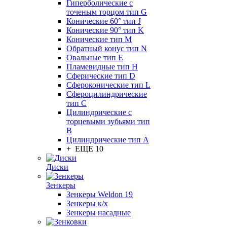
Гиперболические с
точеным торцом тип G
Конические 60° тип J
Конические 90° тип K
Конические тип M
Обратный конус тип N
Овальные тип E
Пламевидные тип H
Сферические тип D
Сфероконические тип L
Сфероцилиндрические
тип C
Цилиндрические с
торцевыми зубьями тип
B
Цилиндрические тип А
+ ЕЩЕ 10
Диски
Зенкеры
Зенкеры Weldon 19
Зенкеры к/х
Зенкеры насадные