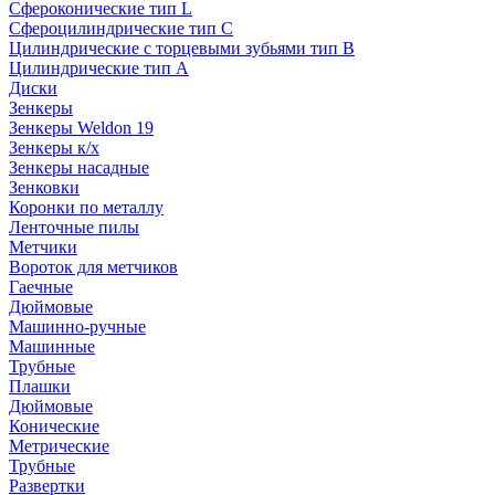
Сфероконические тип L
Сфероцилиндрические тип C
Цилиндрические с торцевыми зубьями тип B
Цилиндрические тип А
Диски
Зенкеры
Зенкеры Weldon 19
Зенкеры к/х
Зенкеры насадные
Зенковки
Коронки по металлу
Ленточные пилы
Метчики
Вороток для метчиков
Гаечные
Дюймовые
Машинно-ручные
Машинные
Трубные
Плашки
Дюймовые
Конические
Метрические
Трубные
Развертки