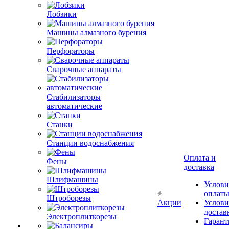
Лобзики
Машины алмазного бурения
Перфораторы
Сварочные аппараты
Стабилизаторы
автоматические
Станки
Станции водоснабжения
Оплата и
Фены
доставка
Шлифмашины
Услови
оплат
Штроборезы
Акции
Услови
достав
Электроплиткорезы
Гарант