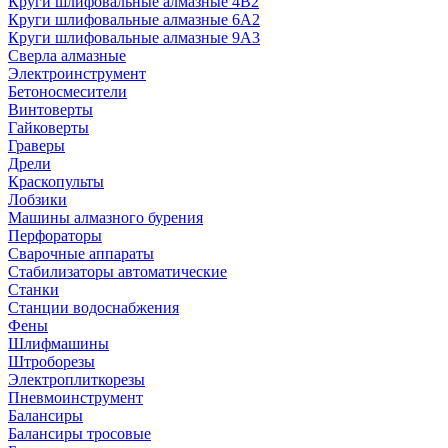
Круги шлифовальные алмазные 4В2
Круги шлифовальные алмазные 6A2
Круги шлифовальные алмазные 9А3
Сверла алмазные
Электроинструмент
Бетоносмесители
Винтоверты
Гайковерты
Граверы
Дрели
Краскопульты
Лобзики
Машины алмазного бурения
Перфораторы
Сварочные аппараты
Стабилизаторы автоматические
Станки
Станции водоснабжения
Фены
Шлифмашины
Штроборезы
Электроплиткорезы
Пневмоинструмент
Балансиры
Балансиры тросовые