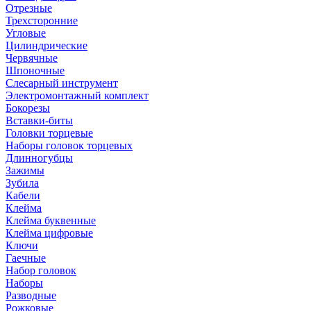
Отрезные
Трехсторонние
Угловые
Цилиндрические
Червячные
Шпоночные
Слесарный инструмент
Электромонтажный комплект
Бокорезы
Вставки-биты
Головки торцевые
Наборы головок торцевых
Длинногубцы
Зажимы
Зубила
Кабели
Клейма
Клейма буквенные
Клейма цифровые
Ключи
Гаечные
Набор головок
Наборы
Разводные
Рожковые