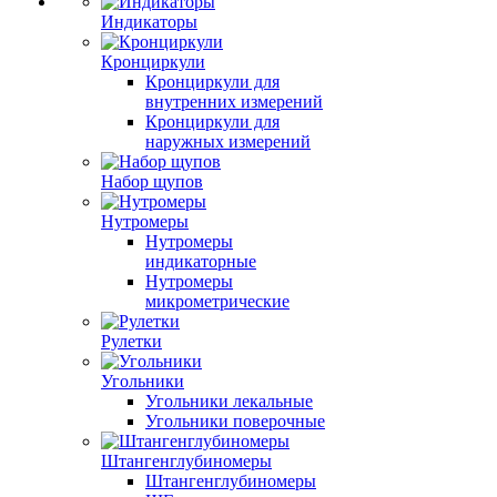
Индикаторы
Кронциркули
Кронциркули для
внутренних измерений
Кронциркули для
наружных измерений
Набор щупов
Нутромеры
Нутромеры
индикаторные
Нутромеры
микрометрические
Рулетки
Угольники
Угольники лекальные
Угольники поверочные
Штангенглубиномеры
Штангенглубиномеры