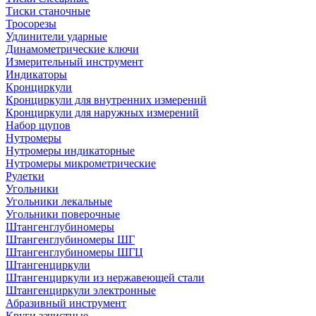
Тиски станочные
Тросорезы
Удлинители ударные
Динамометрические ключи
Измерительный инструмент
Индикаторы
Кронциркули
Кронциркули для внутренних измерений
Кронциркули для наружных измерений
Набор щупов
Нутромеры
Нутромеры индикаторные
Нутромеры микрометрические
Рулетки
Угольники
Угольники лекальные
Угольники поверочные
Штангенглубиномеры
Штангенглубиномеры ШГ
Штангенглубиномеры ШГЦ
Штангенциркули
Штангенциркули из нержавеющей стали
Штангенциркули электронные
Абразивный инструмент
Круги зачистные