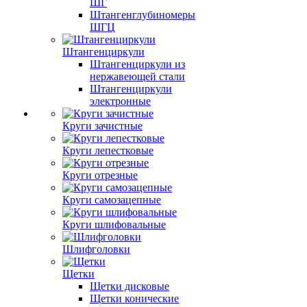
ШГ
Штангенглубиномеры
ШГЦ
Штангенциркули
Штангенциркули из
нержавеющей стали
Штангенциркули
электронные
Круги зачистные
Круги лепестковые
Круги отрезные
Круги самозацепные
Круги шлифовальные
Шлифголовки
Щетки
Щетки дисковые
Щетки конические