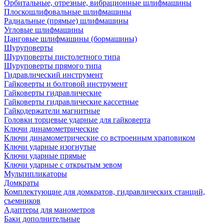
Орбитальные, отрезные, вибрационные шлифмашины
Плоскошлифовальные шлифмашины
Радиальные (прямые) шлифмашины
Угловые шлифмашины
Цанговые шлифмашины (бормашины)
Шуруповерты
Шуруповерты пистолетного типа
Шуруповерты прямого типа
Гидравлический инструмент
Гайковерты и болтовой инструмент
Гайковерты гидравлические
Гайковерты гидравлические кассетные
Гайкодержатели магнитные
Головки торцевые ударные для гайковерта
Ключи динамометрические
Ключи динамометрические со встроенным храповиком
Ключи ударные изогнутые
Ключи ударные прямые
Ключи ударные с открытым зевом
Мультипликаторы
Домкраты
Комплектующие для домкратов, гидравлических станций,
съемников
Адаптеры для манометров
Баки дополнительные