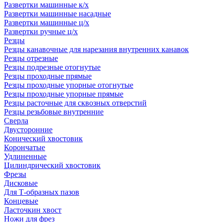
Развертки машинные к/х
Развертки машинные насадные
Развертки машинные ц/х
Развертки ручные ц/х
Резцы
Резцы канавочные для нарезания внутренних канавок
Резцы отрезные
Резцы подрезные отогнутые
Резцы проходные прямые
Резцы проходные упорные отогнутые
Резцы проходные упорные прямые
Резцы расточные для сквозных отверстий
Резцы резьбовые внутренние
Сверла
Двусторонние
Конический хвостовик
Корончатые
Удлиненные
Цилиндрический хвостовик
Фрезы
Дисковые
Для Т-образных пазов
Концевые
Ласточкин хвост
Ножи для фрез