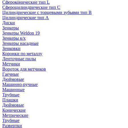
Сфероконические тип L
Сфероцилиндрические тип C
Цилиндрические с торцевыми зубьями тип B
Цилиндрические тип А
Диски
Зенкеры
Зенкеры Weldon 19
Зенкеры к/х
Зенкеры насадные
Зенковки
Коронки по металлу
Ленточные пилы
Метчики
Вороток для метчиков
Гаечные
Дюймовые
Машинно-ручные
Машинные
Трубные
Плашки
Дюймовые
Конические
Метрические
Трубные
Развертки