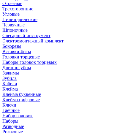
Отрезные
Трехсторонние
Угловые
Цилиндрические
Червячные
Шпоночные
Слесарный инструмент
Электромонтажный комплект
Бокорезы
Вставки-биты
Головки торцевые
Наборы головок торцевых
Длинногубцы
Зажимы
Зубила
Кабели
Клейма
Клейма буквенные
Клейма цифровые
Ключи
Гаечные
Набор головок
Наборы
Разводные
Рожковые