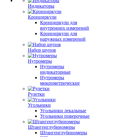
Индикаторы
Кронциркули
Кронциркули для
внутренних измерений
Кронциркули для
наружных измерений
Набор щупов
Нутромеры
Нутромеры
индикаторные
Нутромеры
микрометрические
Рулетки
Угольники
Угольники лекальные
Угольники поверочные
Штангенглубиномеры
Штангенглубиномеры