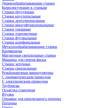
Деревообрабатывающие станки
Комплектующие к станкам
Станки брусующие
Станки круглопильные
Станки ленточнопильные
Станки многофункциональные
Станки токарные
Станки торцовочные
Станки фуговальные
Станки шлифовальные
Металлообрабатывающие станки
Кромкорезы
Магнитные сверлильные станки
Машины для снятия фаски
Станки заточные
Станки сверлильные
Резьбонарезные манипуляторы
С пневматическим приводом
С электрическим приводом
Труборезы
Оснастка станочная
Втулки
Оправки для сверлильного патрона
Патроны
Цанги