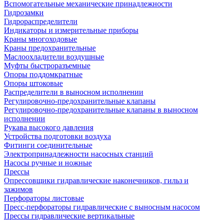
Вспомогательные механические принадлежности
Гидрозамки
Гидрораспределители
Индикаторы и измерительные приборы
Краны многоходовые
Краны предохранительные
Маслоохладители воздушные
Муфты быстроразъемные
Опоры поддомкратные
Опоры штоковые
Распределители в выносном исполнении
Регулировочно-предохранительные клапаны
Регулировочно-предохранительные клапаны в выносном
исполнении
Рукава высокого давления
Устройства подготовки воздуха
Фитинги соединительные
Электропринадлежности насосных станций
Насосы ручные и ножные
Прессы
Опрессовщики гидравлические наконечников, гильз и
зажимов
Перфораторы листовые
Пресс-перфораторы гидравлические с выносным насосом
Прессы гидравлические вертикальные