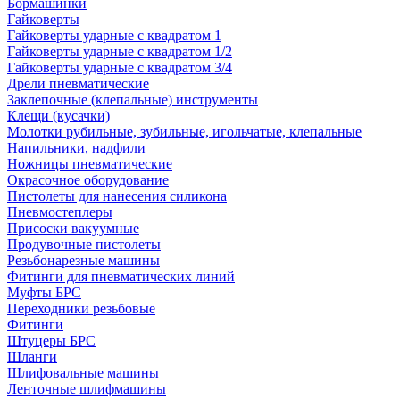
Бормашинки
Гайковерты
Гайковерты ударные с квадратом 1
Гайковерты ударные с квадратом 1/2
Гайковерты ударные с квадратом 3/4
Дрели пневматические
Заклепочные (клепальные) инструменты
Клещи (кусачки)
Молотки рубильные, зубильные, игольчатые, клепальные
Напильники, надфили
Ножницы пневматические
Окрасочное оборудование
Пистолеты для нанесения силикона
Пневмостеплеры
Присоски вакуумные
Продувочные пистолеты
Резьбонарезные машины
Фитинги для пневматических линий
Муфты БРС
Переходники резьбовые
Фитинги
Штуцеры БРС
Шланги
Шлифовальные машины
Ленточные шлифмашины