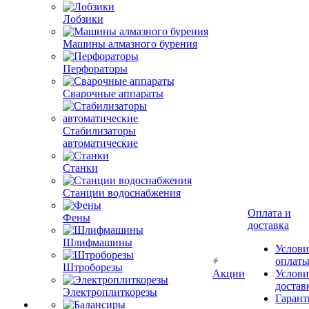
Лобзики
Машины алмазного бурения
Перфораторы
Сварочные аппараты
Стабилизаторы
автоматические
Станки
Станции водоснабжения
Оплата и
Фены
доставка
Шлифмашины
Услови
оплат
Штроборезы
Акции
Услови
достав
Электроплиткорезы
Гарант