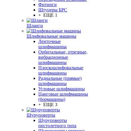
Фитинги
Штуцеры БРС
+ ЕЩЕ 1
Шланги
Шлифовальные машины
Ленточные
шлифмашины
Орбитальные, отрезные,
вибрационные
шлифмашины
Плоскошлифовальные
шлифмашины
Радиальные (прямые)
шлифмашины
Угловые шлифмашины
Цанговые шлифмашины
(бормашины)
+ ЕЩЕ 3
Шуруповерты
Шуруповерты
пистолетного типа
Шуруповерты прямого