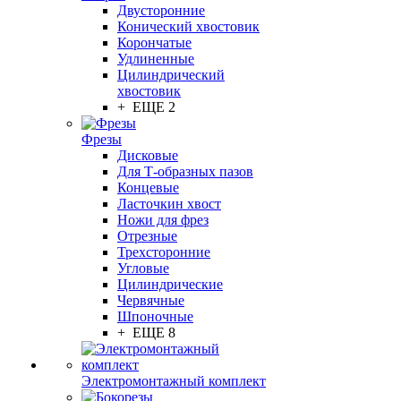
Двусторонние
Конический хвостовик
Корончатые
Удлиненные
Цилиндрический
хвостовик
+ ЕЩЕ 2
Фрезы
Дисковые
Для Т-образных пазов
Концевые
Ласточкин хвост
Ножи для фрез
Отрезные
Трехсторонние
Угловые
Цилиндрические
Червячные
Шпоночные
+ ЕЩЕ 8
Электромонтажный комплект