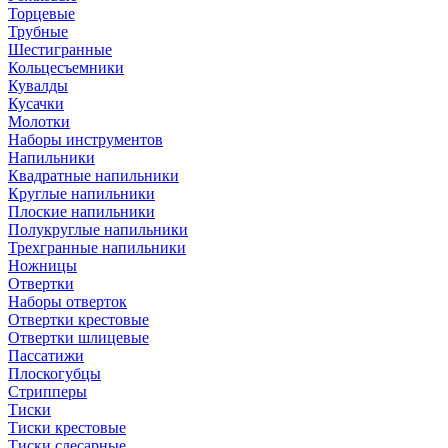
Торцевые
Трубные
Шестигранные
Кольцесъемники
Кувалды
Кусачки
Молотки
Наборы инструментов
Напильники
Квадратные напильники
Круглые напильники
Плоские напильники
Полукруглые напильники
Трехгранные напильники
Ножницы
Отвертки
Наборы отверток
Отвертки крестовые
Отвертки шлицевые
Пассатижи
Плоскогубцы
Стрипперы
Тиски
Тиски крестовые
Тиски слесарные