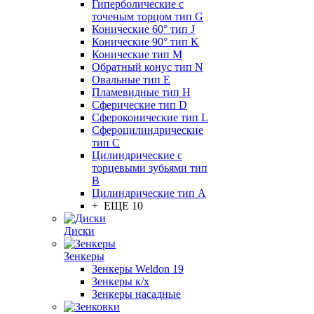
Гиперболические с
точеным торцом тип G
Конические 60° тип J
Конические 90° тип K
Конические тип M
Обратный конус тип N
Овальные тип E
Пламевидные тип H
Сферические тип D
Сфероконические тип L
Сфероцилиндрические
тип C
Цилиндрические с
торцевыми зубьями тип
B
Цилиндрические тип А
+ ЕЩЕ 10
Диски
Зенкеры
Зенкеры Weldon 19
Зенкеры к/х
Зенкеры насадные