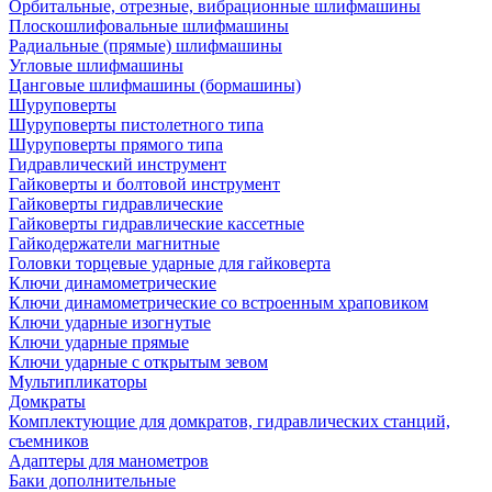
Орбитальные, отрезные, вибрационные шлифмашины
Плоскошлифовальные шлифмашины
Радиальные (прямые) шлифмашины
Угловые шлифмашины
Цанговые шлифмашины (бормашины)
Шуруповерты
Шуруповерты пистолетного типа
Шуруповерты прямого типа
Гидравлический инструмент
Гайковерты и болтовой инструмент
Гайковерты гидравлические
Гайковерты гидравлические кассетные
Гайкодержатели магнитные
Головки торцевые ударные для гайковерта
Ключи динамометрические
Ключи динамометрические со встроенным храповиком
Ключи ударные изогнутые
Ключи ударные прямые
Ключи ударные с открытым зевом
Мультипликаторы
Домкраты
Комплектующие для домкратов, гидравлических станций,
съемников
Адаптеры для манометров
Баки дополнительные