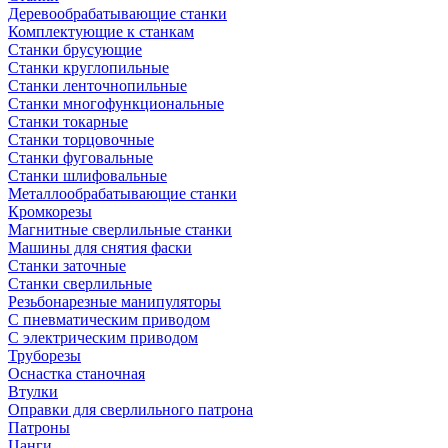
Деревообрабатывающие станки
Комплектующие к станкам
Станки брусующие
Станки круглопильные
Станки ленточнопильные
Станки многофункциональные
Станки токарные
Станки торцовочные
Станки фуговальные
Станки шлифовальные
Металлообрабатывающие станки
Кромкорезы
Магнитные сверлильные станки
Машины для снятия фаски
Станки заточные
Станки сверлильные
Резьбонарезные манипуляторы
С пневматическим приводом
С электрическим приводом
Труборезы
Оснастка станочная
Втулки
Оправки для сверлильного патрона
Патроны
Цанги