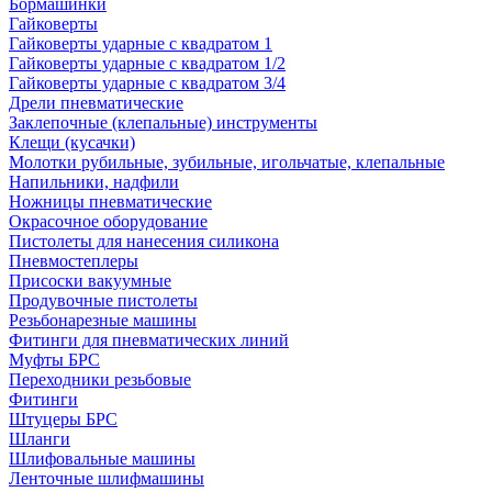
Бормашинки
Гайковерты
Гайковерты ударные с квадратом 1
Гайковерты ударные с квадратом 1/2
Гайковерты ударные с квадратом 3/4
Дрели пневматические
Заклепочные (клепальные) инструменты
Клещи (кусачки)
Молотки рубильные, зубильные, игольчатые, клепальные
Напильники, надфили
Ножницы пневматические
Окрасочное оборудование
Пистолеты для нанесения силикона
Пневмостеплеры
Присоски вакуумные
Продувочные пистолеты
Резьбонарезные машины
Фитинги для пневматических линий
Муфты БРС
Переходники резьбовые
Фитинги
Штуцеры БРС
Шланги
Шлифовальные машины
Ленточные шлифмашины