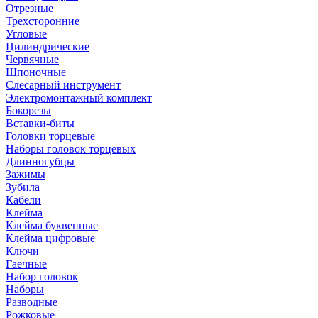
Отрезные
Трехсторонние
Угловые
Цилиндрические
Червячные
Шпоночные
Слесарный инструмент
Электромонтажный комплект
Бокорезы
Вставки-биты
Головки торцевые
Наборы головок торцевых
Длинногубцы
Зажимы
Зубила
Кабели
Клейма
Клейма буквенные
Клейма цифровые
Ключи
Гаечные
Набор головок
Наборы
Разводные
Рожковые