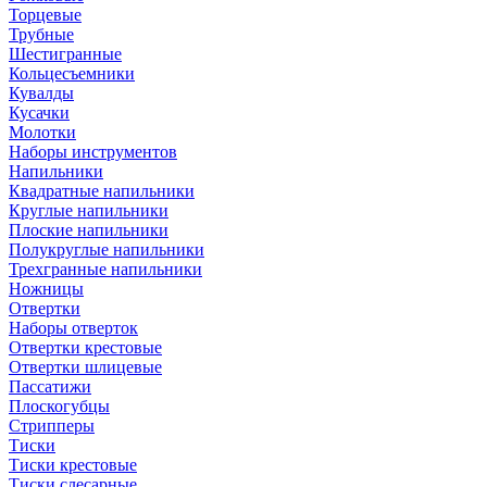
Торцевые
Трубные
Шестигранные
Кольцесъемники
Кувалды
Кусачки
Молотки
Наборы инструментов
Напильники
Квадратные напильники
Круглые напильники
Плоские напильники
Полукруглые напильники
Трехгранные напильники
Ножницы
Отвертки
Наборы отверток
Отвертки крестовые
Отвертки шлицевые
Пассатижи
Плоскогубцы
Стрипперы
Тиски
Тиски крестовые
Тиски слесарные