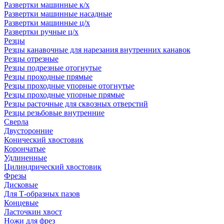
Развертки машинные к/х
Развертки машинные насадные
Развертки машинные ц/х
Развертки ручные ц/х
Резцы
Резцы канавочные для нарезания внутренних канавок
Резцы отрезные
Резцы подрезные отогнутые
Резцы проходные прямые
Резцы проходные упорные отогнутые
Резцы проходные упорные прямые
Резцы расточные для сквозных отверстий
Резцы резьбовые внутренние
Сверла
Двусторонние
Конический хвостовик
Корончатые
Удлиненные
Цилиндрический хвостовик
Фрезы
Дисковые
Для Т-образных пазов
Концевые
Ласточкин хвост
Ножи для фрез