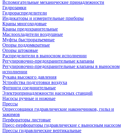
Вспомогательные механические принадлежности
Гидрозамки
Гидрораспределители
Индикаторы и измерительные приборы
Краны многоходовые
Краны предохранительные
Маслоохладители воздушные
Муфты быстроразъемные
Опоры поддомкратные
Опоры штоковые
Распределители в выносном исполнении
Регулировочно-предохранительные клапаны
Регулировочно-предохранительные клапаны в выносном
исполнении
Рукава высокого давления
Устройства подготовки воздуха
Фитинги соединительные
Электропринадлежности насосных станций
Насосы ручные и ножные
Прессы
Опрессовщики гидравлические наконечников, гильз и
зажимов
Перфораторы листовые
Пресс-перфораторы гидравлические с выносным насосом
Прессы гидравлические вертикальные