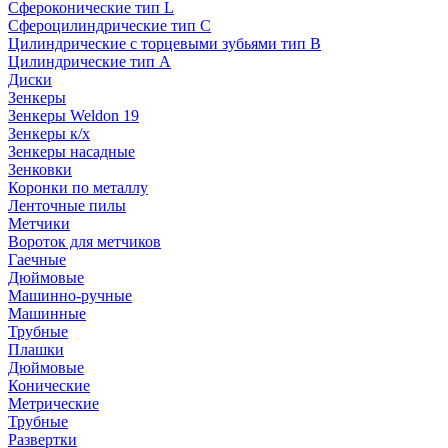
Сфероконические тип L
Сфероцилиндрические тип C
Цилиндрические с торцевыми зубьями тип B
Цилиндрические тип А
Диски
Зенкеры
Зенкеры Weldon 19
Зенкеры к/х
Зенкеры насадные
Зенковки
Коронки по металлу
Ленточные пилы
Метчики
Вороток для метчиков
Гаечные
Дюймовые
Машинно-ручные
Машинные
Трубные
Плашки
Дюймовые
Конические
Метрические
Трубные
Развертки