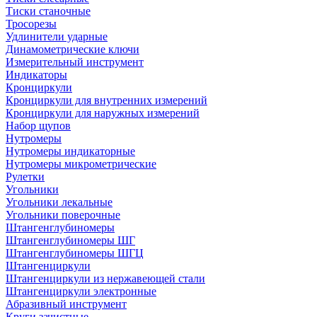
Тиски станочные
Тросорезы
Удлинители ударные
Динамометрические ключи
Измерительный инструмент
Индикаторы
Кронциркули
Кронциркули для внутренних измерений
Кронциркули для наружных измерений
Набор щупов
Нутромеры
Нутромеры индикаторные
Нутромеры микрометрические
Рулетки
Угольники
Угольники лекальные
Угольники поверочные
Штангенглубиномеры
Штангенглубиномеры ШГ
Штангенглубиномеры ШГЦ
Штангенциркули
Штангенциркули из нержавеющей стали
Штангенциркули электронные
Абразивный инструмент
Круги зачистные