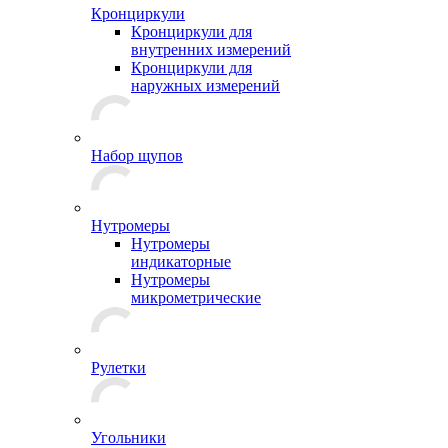
Кронциркули
Кронциркули для
внутренних измерений
Кронциркули для
наружных измерений
Набор щупов
Нутромеры
Нутромеры
индикаторные
Нутромеры
микрометрические
Рулетки
Угольники