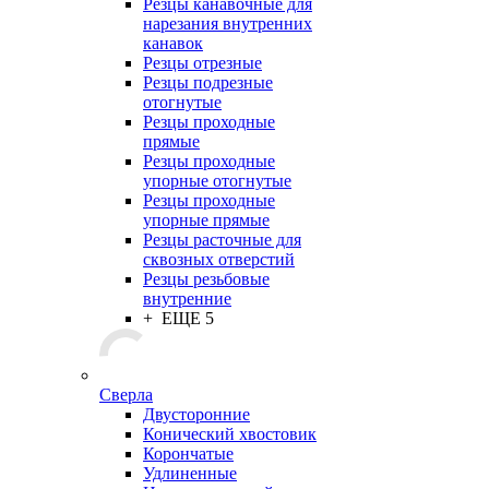
Резцы канавочные для
нарезания внутренних
канавок
Резцы отрезные
Резцы подрезные
отогнутые
Резцы проходные
прямые
Резцы проходные
упорные отогнутые
Резцы проходные
упорные прямые
Резцы расточные для
сквозных отверстий
Резцы резьбовые
внутренние
+ ЕЩЕ 5
Сверла
Двусторонние
Конический хвостовик
Корончатые
Удлиненные