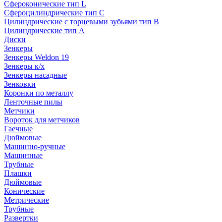
Сфероконические тип L
Сфероцилиндрические тип C
Цилиндрические с торцевыми зубьями тип B
Цилиндрические тип А
Диски
Зенкеры
Зенкеры Weldon 19
Зенкеры к/х
Зенкеры насадные
Зенковки
Коронки по металлу
Ленточные пилы
Метчики
Вороток для метчиков
Гаечные
Дюймовые
Машинно-ручные
Машинные
Трубные
Плашки
Дюймовые
Конические
Метрические
Трубные
Развертки