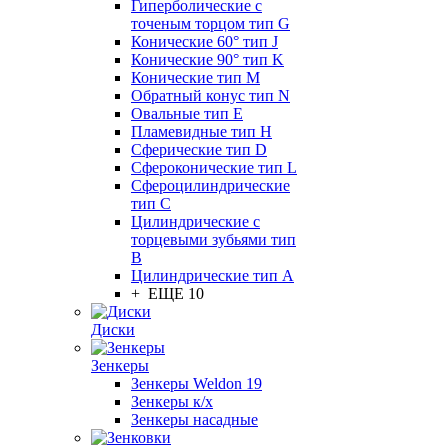
Гиперболические с
точеным торцом тип G
Конические 60° тип J
Конические 90° тип K
Конические тип M
Обратный конус тип N
Овальные тип E
Пламевидные тип H
Сферические тип D
Сфероконические тип L
Сфероцилиндрические
тип C
Цилиндрические с
торцевыми зубьями тип
B
Цилиндрические тип А
+ ЕЩЕ 10
Диски
Зенкеры
Зенкеры Weldon 19
Зенкеры к/х
Зенкеры насадные