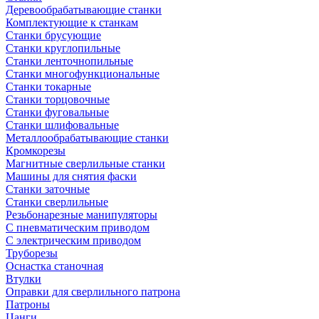
Деревообрабатывающие станки
Комплектующие к станкам
Станки брусующие
Станки круглопильные
Станки ленточнопильные
Станки многофункциональные
Станки токарные
Станки торцовочные
Станки фуговальные
Станки шлифовальные
Металлообрабатывающие станки
Кромкорезы
Магнитные сверлильные станки
Машины для снятия фаски
Станки заточные
Станки сверлильные
Резьбонарезные манипуляторы
С пневматическим приводом
С электрическим приводом
Труборезы
Оснастка станочная
Втулки
Оправки для сверлильного патрона
Патроны
Цанги