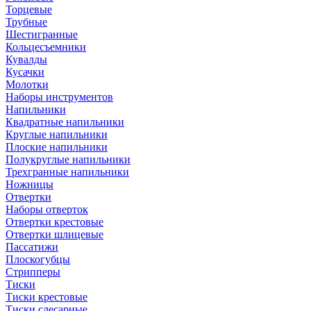
Торцевые
Трубные
Шестигранные
Кольцесъемники
Кувалды
Кусачки
Молотки
Наборы инструментов
Напильники
Квадратные напильники
Круглые напильники
Плоские напильники
Полукруглые напильники
Трехгранные напильники
Ножницы
Отвертки
Наборы отверток
Отвертки крестовые
Отвертки шлицевые
Пассатижи
Плоскогубцы
Стрипперы
Тиски
Тиски крестовые
Тиски слесарные