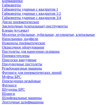
Бормашинки
Гайковерты
Гайковерты ударные с квадратом 1
Гайковерты ударные с квадратом 1/2
Гайковерты ударные с квадратом 3/4
Дрели пневматические
Заклепочные (клепальные) инструменты
Клещи (кусачки)
Молотки рубильные, зубильные, игольчатые, клепальные
Напильники, надфили
Ножницы пневматические
Окрасочное оборудование
Пистолеты для нанесения силикона
Пневмостеплеры
Присоски вакуумные
Продувочные пистолеты
Резьбонарезные машины
Фитинги для пневматических линий
Муфты БРС
Переходники резьбовые
Фитинги
Штуцеры БРС
Шланги
Шлифовальные машины
Ленточные шлифмашины