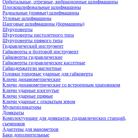
Орбитальные, отрезные, вибрационные шлифмашины
Плоскошлифовальные шлифмашины
Радиальные (прямые) шлифмашины
Угловые шлифмашины
Цанговые шлифмашины (бормашины)
Шуруповерты
Шуруповерты пистолетного типа
Шуруповерты прямого типа
Гидравлический инструмент
Гайковерты и болтовой инструмент
Гайковерты гидравлические
Гайковерты гидравлические кассетные
Гайкодержатели магнитные
Головки торцевые ударные для гайковерта
Ключи динамометрические
Ключи динамометрические со встроенным храповиком
Ключи ударные изогнутые
Ключи ударные прямые
Ключи ударные с открытым зевом
Мультипликаторы
Домкраты
Комплектующие для домкратов, гидравлических станций,
съемников
Адаптеры для манометров
Баки дополнительные