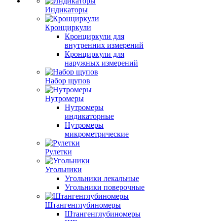
Индикаторы
Кронциркули
Кронциркули для
внутренних измерений
Кронциркули для
наружных измерений
Набор щупов
Нутромеры
Нутромеры
индикаторные
Нутромеры
микрометрические
Рулетки
Угольники
Угольники лекальные
Угольники поверочные
Штангенглубиномеры
Штангенглубиномеры