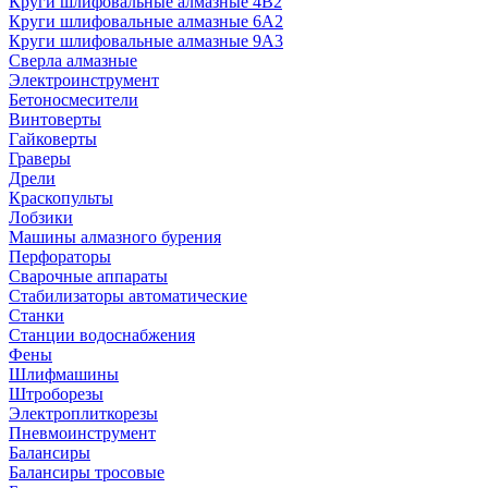
Круги шлифовальные алмазные 4В2
Круги шлифовальные алмазные 6A2
Круги шлифовальные алмазные 9А3
Сверла алмазные
Электроинструмент
Бетоносмесители
Винтоверты
Гайковерты
Граверы
Дрели
Краскопульты
Лобзики
Машины алмазного бурения
Перфораторы
Сварочные аппараты
Стабилизаторы автоматические
Станки
Станции водоснабжения
Фены
Шлифмашины
Штроборезы
Электроплиткорезы
Пневмоинструмент
Балансиры
Балансиры тросовые