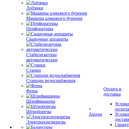
Лобзики
Машины алмазного бурения
Перфораторы
Сварочные аппараты
Стабилизаторы
автоматические
Станки
Станции водоснабжения
Оплата и
Фены
доставка
Шлифмашины
Услови
оплат
Штроборезы
Акции
Услови
достав
Электроплиткорезы
Гарант