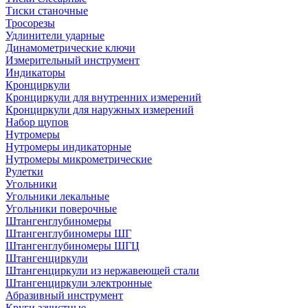
Тиски станочные
Тросорезы
Удлинители ударные
Динамометрические ключи
Измерительный инструмент
Индикаторы
Кронциркули
Кронциркули для внутренних измерений
Кронциркули для наружных измерений
Набор щупов
Нутромеры
Нутромеры индикаторные
Нутромеры микрометрические
Рулетки
Угольники
Угольники лекальные
Угольники поверочные
Штангенглубиномеры
Штангенглубиномеры ШГ
Штангенглубиномеры ШГЦ
Штангенциркули
Штангенциркули из нержавеющей стали
Штангенциркули электронные
Абразивный инструмент
Круги зачистные