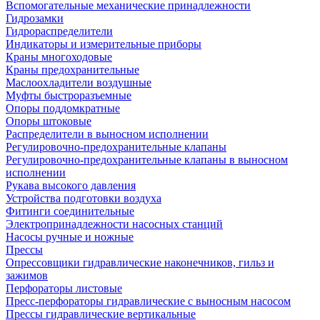
Вспомогательные механические принадлежности
Гидрозамки
Гидрораспределители
Индикаторы и измерительные приборы
Краны многоходовые
Краны предохранительные
Маслоохладители воздушные
Муфты быстроразъемные
Опоры поддомкратные
Опоры штоковые
Распределители в выносном исполнении
Регулировочно-предохранительные клапаны
Регулировочно-предохранительные клапаны в выносном
исполнении
Рукава высокого давления
Устройства подготовки воздуха
Фитинги соединительные
Электропринадлежности насосных станций
Насосы ручные и ножные
Прессы
Опрессовщики гидравлические наконечников, гильз и
зажимов
Перфораторы листовые
Пресс-перфораторы гидравлические с выносным насосом
Прессы гидравлические вертикальные