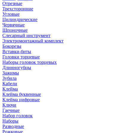
Отрезные
Трехсторонние
Угловые
Цилиндрические
Червячные
Шпоночные
Слесарный инструмент
Электромонтажный комплект
Бокорезы
Вставки-биты
Головки торцевые
Наборы головок торцевых
Длинногубцы
Зажимы
Зубила
Кабели
Клейма
Клейма буквенные
Клейма цифровые
Ключи
Гаечные
Набор головок
Наборы
Разводные
Рожковые