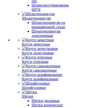
ШГ
Штангенглубиномеры
ШГЦ
Штангенциркули
Штангенциркули из
нержавеющей стали
Штангенциркули
электронные
Круги зачистные
Круги лепестковые
Круги отрезные
Круги самозацепные
Круги шлифовальные
Шлифголовки
Щетки
Щетки дисковые
Щетки конические