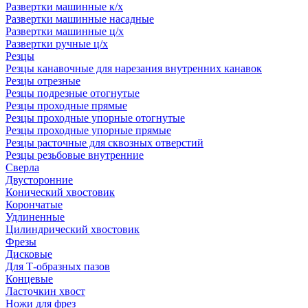
Развертки машинные к/х
Развертки машинные насадные
Развертки машинные ц/х
Развертки ручные ц/х
Резцы
Резцы канавочные для нарезания внутренних канавок
Резцы отрезные
Резцы подрезные отогнутые
Резцы проходные прямые
Резцы проходные упорные отогнутые
Резцы проходные упорные прямые
Резцы расточные для сквозных отверстий
Резцы резьбовые внутренние
Сверла
Двусторонние
Конический хвостовик
Корончатые
Удлиненные
Цилиндрический хвостовик
Фрезы
Дисковые
Для Т-образных пазов
Концевые
Ласточкин хвост
Ножи для фрез