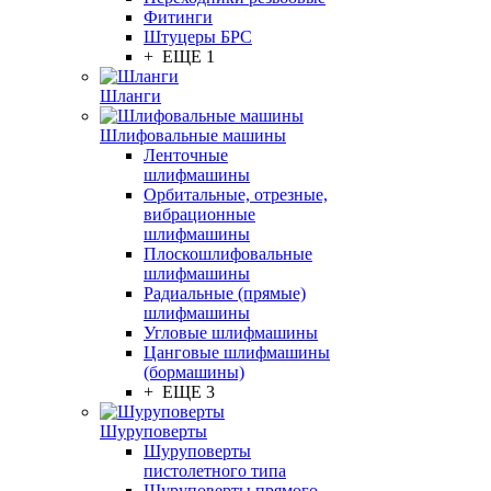
Фитинги
Штуцеры БРС
+ ЕЩЕ 1
Шланги
Шлифовальные машины
Ленточные
шлифмашины
Орбитальные, отрезные,
вибрационные
шлифмашины
Плоскошлифовальные
шлифмашины
Радиальные (прямые)
шлифмашины
Угловые шлифмашины
Цанговые шлифмашины
(бормашины)
+ ЕЩЕ 3
Шуруповерты
Шуруповерты
пистолетного типа
Шуруповерты прямого