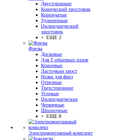
Двусторонние
Конический хвостовик
Корончатые
Удлиненные
Цилиндрический
хвостовик
+ ЕЩЕ 2
Фрезы
Дисковые
Для Т-образных пазов
Концевые
Ласточкин хвост
Ножи для фрез
Отрезные
Трехсторонние
Угловые
Цилиндрические
Червячные
Шпоночные
+ ЕЩЕ 8
Электромонтажный комплект