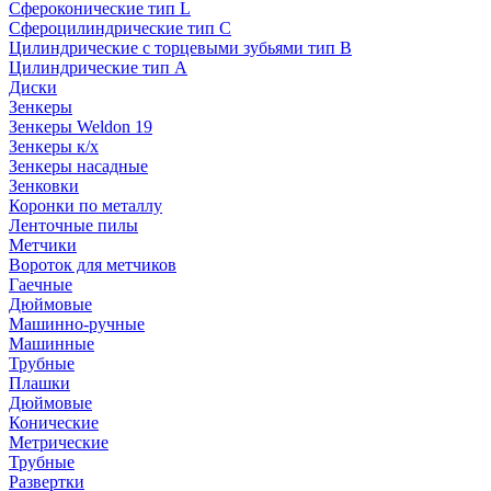
Сфероконические тип L
Сфероцилиндрические тип C
Цилиндрические с торцевыми зубьями тип B
Цилиндрические тип А
Диски
Зенкеры
Зенкеры Weldon 19
Зенкеры к/х
Зенкеры насадные
Зенковки
Коронки по металлу
Ленточные пилы
Метчики
Вороток для метчиков
Гаечные
Дюймовые
Машинно-ручные
Машинные
Трубные
Плашки
Дюймовые
Конические
Метрические
Трубные
Развертки