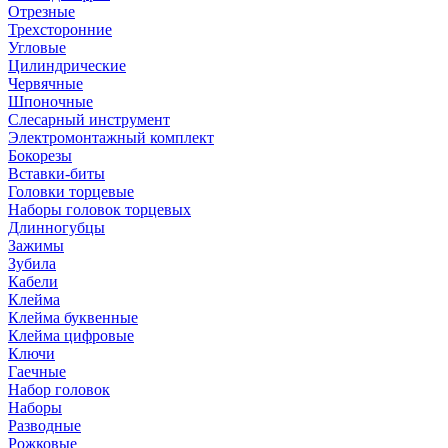
Отрезные
Трехсторонние
Угловые
Цилиндрические
Червячные
Шпоночные
Слесарный инструмент
Электромонтажный комплект
Бокорезы
Вставки-биты
Головки торцевые
Наборы головок торцевых
Длинногубцы
Зажимы
Зубила
Кабели
Клейма
Клейма буквенные
Клейма цифровые
Ключи
Гаечные
Набор головок
Наборы
Разводные
Рожковые