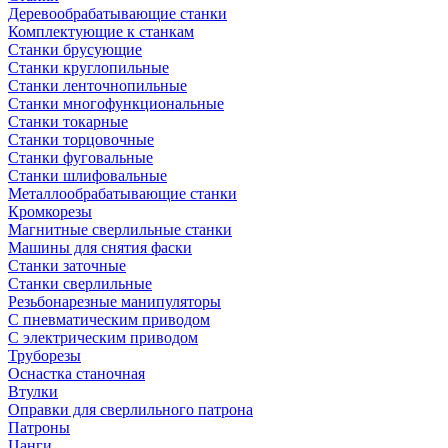
Деревообрабатывающие станки
Комплектующие к станкам
Станки брусующие
Станки круглопильные
Станки ленточнопильные
Станки многофункциональные
Станки токарные
Станки торцовочные
Станки фуговальные
Станки шлифовальные
Металлообрабатывающие станки
Кромкорезы
Магнитные сверлильные станки
Машины для снятия фаски
Станки заточные
Станки сверлильные
Резьбонарезные манипуляторы
С пневматическим приводом
С электрическим приводом
Труборезы
Оснастка станочная
Втулки
Оправки для сверлильного патрона
Патроны
Цанги