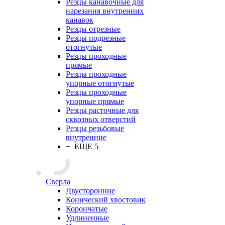
Резцы канавочные для
нарезания внутренних
канавок
Резцы отрезные
Резцы подрезные
отогнутые
Резцы проходные
прямые
Резцы проходные
упорные отогнутые
Резцы проходные
упорные прямые
Резцы расточные для
сквозных отверстий
Резцы резьбовые
внутренние
+ ЕЩЕ 5
Сверла
Двусторонние
Конический хвостовик
Корончатые
Удлиненные