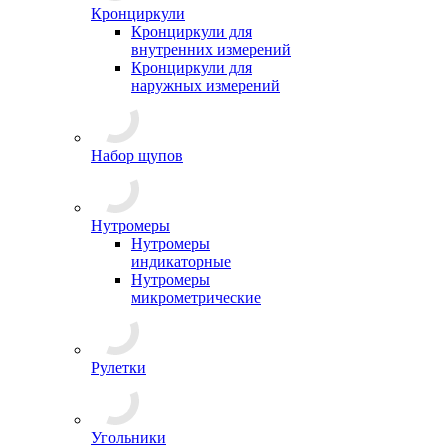
Кронциркули
Кронциркули для
внутренних измерений
Кронциркули для
наружных измерений
Набор щупов
Нутромеры
Нутромеры
индикаторные
Нутромеры
микрометрические
Рулетки
Угольники