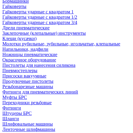
Бормашинки
Гайковерты
Гайковерты ударные с квадратом 1
Гайковерты ударные с квадратом 1/2
Гайковерты ударные с квадратом 3/4
Дрели пневматические
Заклепочные (клепальные) инструменты
Клещи (кусачки)
Молотки рубильные, зубильные, игольчатые, клепальные
Напильники, надфили
Ножницы пневматические
Окрасочное оборудование
Пистолеты для нанесения силикона
Пневмостеплеры
Присоски вакуумные
Продувочные пистолеты
Резьбонарезные машины
Фитинги для пневматических линий
Муфты БРС
Переходники резьбовые
Фитинги
Штуцеры БРС
Шланги
Шлифовальные машины
Ленточные шлифмашины