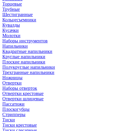
Торцевые
Трубные
Шестигранные
Кольцесъемники
Кувалды
Кусачки
Молотки
Наборы инструментов
Напильники
Квадратные напильники
Круглые напильники
Плоские напильники
Полукруглые напильники
Трехгранные напильники
Ножницы
Отвертки
Наборы отверток
Отвертки крестовые
Отвертки шлицевые
Пассатижи
Плоскогубцы
Стрипперы
Тиски
Тиски крестовые
Тиски слесарные