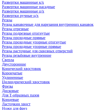
Развертки машинные к/х
Развертки машинные насадные
Развертки машинные ц/х
Развертки ручные ц/х
Резцы
Резцы канавочные для нарезания внутренних канавок
Резцы отрезные
Резцы подрезные отогнутые
Резцы проходные прямые
Резцы проходные упорные отогнутые
Резцы проходные упорные прямые
Резцы расточные для сквозных отверстий
Резцы резьбовые внутренние
Сверла
Двусторонние
Конический хвостовик
Корончатые
Удлиненные
Цилиндрический хвостовик
Фрезы
Дисковые
Для Т-образных пазов
Концевые
Ласточкин хвост
Ножи для фрез