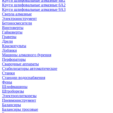
Круги шлифовальные алмазные 4В2
Круги шлифовальные алмазные 6A2
Круги шлифовальные алмазные 9А3
Сверла алмазные
Электроинструмент
Бетоносмесители
Винтоверты
Гайковерты
Граверы
Дрели
Краскопульты
Лобзики
Машины алмазного бурения
Перфораторы
Сварочные аппараты
Стабилизаторы автоматические
Станки
Станции водоснабжения
Фены
Шлифмашины
Штроборезы
Электроплиткорезы
Пневмоинструмент
Балансиры
Балансиры тросовые