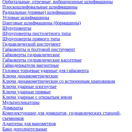
Орбитальные, отрезные, вибрационные шлифмашины
Плоскошлифовальные шлифмашины
Радиальные (прямые) шлифмашины
Угловые шлифмашины
Цанговые шлифмашины (бормашины)
Шуруповерты
Шуруповерты пистолетного типа
Шуруповерты прямого типа
Гидравлический инструмент
Гайковерты и болтовой инструмент
Гайковерты гидравлические
Гайковерты гидравлические кассетные
Гайкодержатели магнитные
Головки торцевые ударные для гайковерта
Ключи динамометрические
Ключи динамометрические со встроенным храповиком
Ключи ударные изогнутые
Ключи ударные прямые
Ключи ударные с открытым зевом
Мультипликаторы
Домкраты
Комплектующие для домкратов, гидравлических станций,
съемников
Адаптеры для манометров
Баки дополнительные