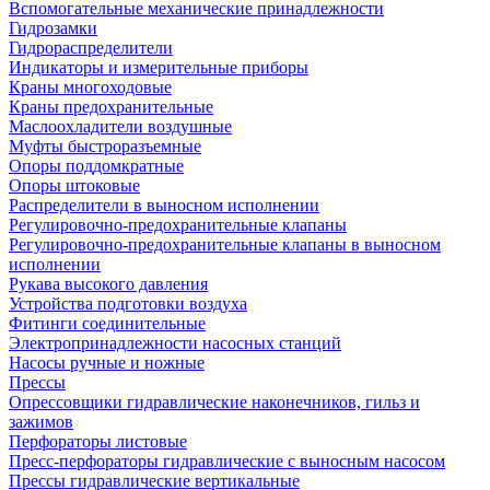
Вспомогательные механические принадлежности
Гидрозамки
Гидрораспределители
Индикаторы и измерительные приборы
Краны многоходовые
Краны предохранительные
Маслоохладители воздушные
Муфты быстроразъемные
Опоры поддомкратные
Опоры штоковые
Распределители в выносном исполнении
Регулировочно-предохранительные клапаны
Регулировочно-предохранительные клапаны в выносном
исполнении
Рукава высокого давления
Устройства подготовки воздуха
Фитинги соединительные
Электропринадлежности насосных станций
Насосы ручные и ножные
Прессы
Опрессовщики гидравлические наконечников, гильз и
зажимов
Перфораторы листовые
Пресс-перфораторы гидравлические с выносным насосом
Прессы гидравлические вертикальные