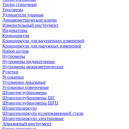
Тиски станочные
Тросорезы
Удлинители ударные
Динамометрические ключи
Измерительный инструмент
Индикаторы
Кронциркули
Кронциркули для внутренних измерений
Кронциркули для наружных измерений
Набор щупов
Нутромеры
Нутромеры индикаторные
Нутромеры микрометрические
Рулетки
Угольники
Угольники лекальные
Угольники поверочные
Штангенглубиномеры
Штангенглубиномеры ШГ
Штангенглубиномеры ШГЦ
Штангенциркули
Штангенциркули из нержавеющей стали
Штангенциркули электронные
Абразивный инструмент
Круги зачистные