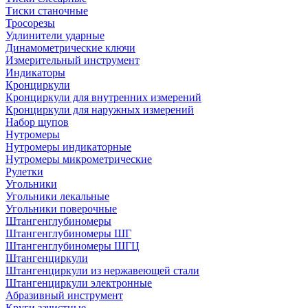
Тиски станочные
Тросорезы
Удлинители ударные
Динамометрические ключи
Измерительный инструмент
Индикаторы
Кронциркули
Кронциркули для внутренних измерений
Кронциркули для наружных измерений
Набор щупов
Нутромеры
Нутромеры индикаторные
Нутромеры микрометрические
Рулетки
Угольники
Угольники лекальные
Угольники поверочные
Штангенглубиномеры
Штангенглубиномеры ШГ
Штангенглубиномеры ШГЦ
Штангенциркули
Штангенциркули из нержавеющей стали
Штангенциркули электронные
Абразивный инструмент
Круги зачистные