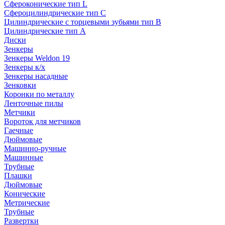
Сфероконические тип L
Сфероцилиндрические тип C
Цилиндрические с торцевыми зубьями тип B
Цилиндрические тип А
Диски
Зенкеры
Зенкеры Weldon 19
Зенкеры к/х
Зенкеры насадные
Зенковки
Коронки по металлу
Ленточные пилы
Метчики
Вороток для метчиков
Гаечные
Дюймовые
Машинно-ручные
Машинные
Трубные
Плашки
Дюймовые
Конические
Метрические
Трубные
Развертки