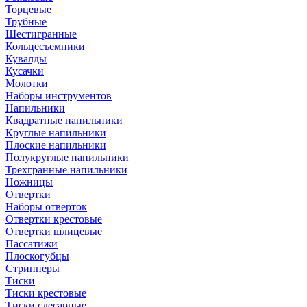
Торцевые
Трубные
Шестигранные
Кольцесъемники
Кувалды
Кусачки
Молотки
Наборы инструментов
Напильники
Квадратные напильники
Круглые напильники
Плоские напильники
Полукруглые напильники
Трехгранные напильники
Ножницы
Отвертки
Наборы отверток
Отвертки крестовые
Отвертки шлицевые
Пассатижи
Плоскогубцы
Стрипперы
Тиски
Тиски крестовые
Тиски слесарные