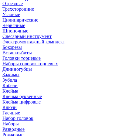
Отрезные
Трехсторонние
Угловые
Цилиндрические
Червячные
Шпоночные
Слесарный инструмент
Электромонтажный комплект
Бокорезы
Вставки-биты
Головки торцевые
Наборы головок торцевых
Длинногубцы
Зажимы
Зубила
Кабели
Клейма
Клейма буквенные
Клейма цифровые
Ключи
Гаечные
Набор головок
Наборы
Разводные
Рожковые