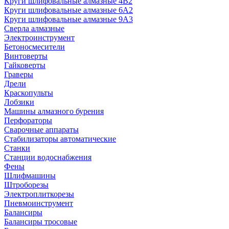
Круги шлифовальные алмазные 4В2
Круги шлифовальные алмазные 6A2
Круги шлифовальные алмазные 9А3
Сверла алмазные
Электроинструмент
Бетоносмесители
Винтоверты
Гайковерты
Граверы
Дрели
Краскопульты
Лобзики
Машины алмазного бурения
Перфораторы
Сварочные аппараты
Стабилизаторы автоматические
Станки
Станции водоснабжения
Фены
Шлифмашины
Штроборезы
Электроплиткорезы
Пневмоинструмент
Балансиры
Балансиры тросовые