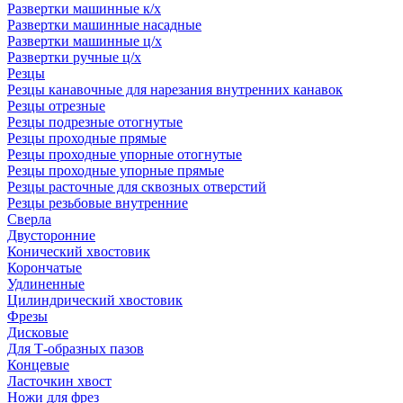
Развертки машинные к/х
Развертки машинные насадные
Развертки машинные ц/х
Развертки ручные ц/х
Резцы
Резцы канавочные для нарезания внутренних канавок
Резцы отрезные
Резцы подрезные отогнутые
Резцы проходные прямые
Резцы проходные упорные отогнутые
Резцы проходные упорные прямые
Резцы расточные для сквозных отверстий
Резцы резьбовые внутренние
Сверла
Двусторонние
Конический хвостовик
Корончатые
Удлиненные
Цилиндрический хвостовик
Фрезы
Дисковые
Для Т-образных пазов
Концевые
Ласточкин хвост
Ножи для фрез