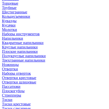
Торцевые
Трубные
Шестигранные
Кольцесъемники
Кувалды
Кусачки
Молотки
Наборы инструментов
Напильники
Квадратные напильники
Круглые напильники
Плоские напильники
Полукруглые напильники
Трехгранные напильники
Ножницы
Отвертки
Наборы отверток
Отвертки крестовые
Отвертки шлицевые
Пассатижи
Плоскогубцы
Стрипперы
Тиски
Тиски крестовые
Тиски слесарные