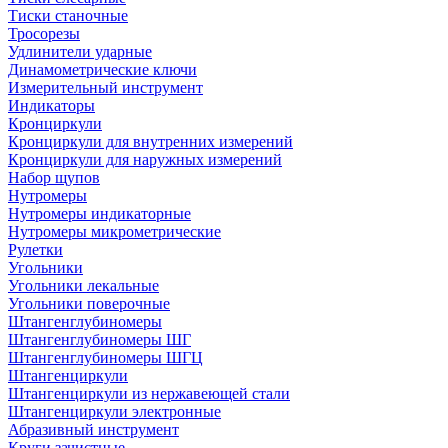
Тиски станочные
Тросорезы
Удлинители ударные
Динамометрические ключи
Измерительный инструмент
Индикаторы
Кронциркули
Кронциркули для внутренних измерений
Кронциркули для наружных измерений
Набор щупов
Нутромеры
Нутромеры индикаторные
Нутромеры микрометрические
Рулетки
Угольники
Угольники лекальные
Угольники поверочные
Штангенглубиномеры
Штангенглубиномеры ШГ
Штангенглубиномеры ШГЦ
Штангенциркули
Штангенциркули из нержавеющей стали
Штангенциркули электронные
Абразивный инструмент
Круги зачистные