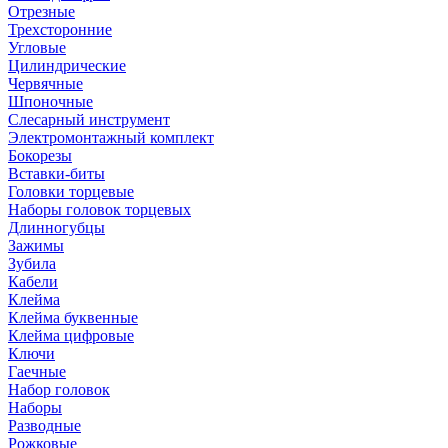
Отрезные
Трехсторонние
Угловые
Цилиндрические
Червячные
Шпоночные
Слесарный инструмент
Электромонтажный комплект
Бокорезы
Вставки-биты
Головки торцевые
Наборы головок торцевых
Длинногубцы
Зажимы
Зубила
Кабели
Клейма
Клейма буквенные
Клейма цифровые
Ключи
Гаечные
Набор головок
Наборы
Разводные
Рожковые