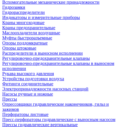
Вспомогательные механические принадлежности
Гидрозамки
Гидрораспределители
Индикаторы и измерительные приборы
Краны многоходовые
Краны предохранительные
Маслоохладители воздушные
Муфты быстроразъемные
Опоры поддомкратные
Опоры штоковые
Распределители в выносном исполнении
Регулировочно-предохранительные клапаны
Регулировочно-предохранительные клапаны в выносном
исполнении
Рукава высокого давления
Устройства подготовки воздуха
Фитинги соединительные
Электропринадлежности насосных станций
Насосы ручные и ножные
Прессы
Опрессовщики гидравлические наконечников, гильз и
зажимов
Перфораторы листовые
Пресс-перфораторы гидравлические с выносным насосом
Прессы гидравлические вертикальные