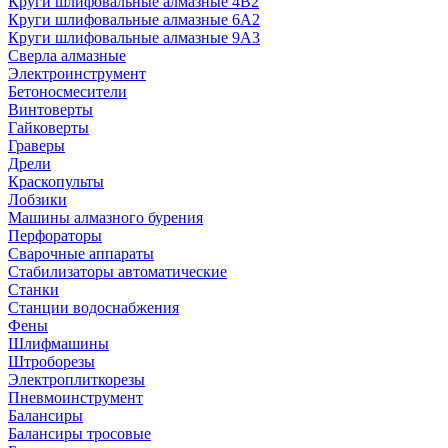
Круги шлифовальные алмазные 4В2
Круги шлифовальные алмазные 6A2
Круги шлифовальные алмазные 9А3
Сверла алмазные
Электроинструмент
Бетоносмесители
Винтоверты
Гайковерты
Граверы
Дрели
Краскопульты
Лобзики
Машины алмазного бурения
Перфораторы
Сварочные аппараты
Стабилизаторы автоматические
Станки
Станции водоснабжения
Фены
Шлифмашины
Штроборезы
Электроплиткорезы
Пневмоинструмент
Балансиры
Балансиры тросовые