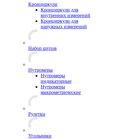
Кронциркули
Кронциркули для
внутренних измерений
Кронциркули для
наружных измерений
Набор щупов
Нутромеры
Нутромеры
индикаторные
Нутромеры
микрометрические
Рулетки
Угольники