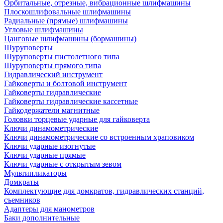
Орбитальные, отрезные, вибрационные шлифмашины
Плоскошлифовальные шлифмашины
Радиальные (прямые) шлифмашины
Угловые шлифмашины
Цанговые шлифмашины (бормашины)
Шуруповерты
Шуруповерты пистолетного типа
Шуруповерты прямого типа
Гидравлический инструмент
Гайковерты и болтовой инструмент
Гайковерты гидравлические
Гайковерты гидравлические кассетные
Гайкодержатели магнитные
Головки торцевые ударные для гайковерта
Ключи динамометрические
Ключи динамометрические со встроенным храповиком
Ключи ударные изогнутые
Ключи ударные прямые
Ключи ударные с открытым зевом
Мультипликаторы
Домкраты
Комплектующие для домкратов, гидравлических станций,
съемников
Адаптеры для манометров
Баки дополнительные