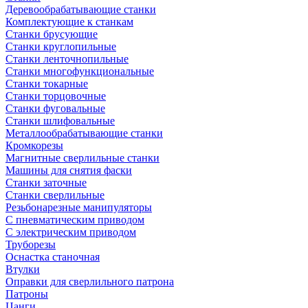
Деревообрабатывающие станки
Комплектующие к станкам
Станки брусующие
Станки круглопильные
Станки ленточнопильные
Станки многофункциональные
Станки токарные
Станки торцовочные
Станки фуговальные
Станки шлифовальные
Металлообрабатывающие станки
Кромкорезы
Магнитные сверлильные станки
Машины для снятия фаски
Станки заточные
Станки сверлильные
Резьбонарезные манипуляторы
С пневматическим приводом
С электрическим приводом
Труборезы
Оснастка станочная
Втулки
Оправки для сверлильного патрона
Патроны
Цанги