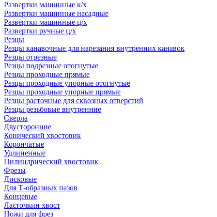
Развертки машинные к/х
Развертки машинные насадные
Развертки машинные ц/х
Развертки ручные ц/х
Резцы
Резцы канавочные для нарезания внутренних канавок
Резцы отрезные
Резцы подрезные отогнутые
Резцы проходные прямые
Резцы проходные упорные отогнутые
Резцы проходные упорные прямые
Резцы расточные для сквозных отверстий
Резцы резьбовые внутренние
Сверла
Двусторонние
Конический хвостовик
Корончатые
Удлиненные
Цилиндрический хвостовик
Фрезы
Дисковые
Для Т-образных пазов
Концевые
Ласточкин хвост
Ножи для фрез