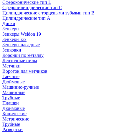
Сфероконические тип L
Сфероцилиндрические тип C
Цилиндрические с торцевыми зубьями тип B
Цилиндрические тип А
Диски
Зенкеры
Зенкеры Weldon 19
Зенкеры к/х
Зенкеры насадные
Зенковки
Коронки по металлу
Ленточные пилы
Метчики
Вороток для метчиков
Гаечные
Дюймовые
Машинно-ручные
Машинные
Трубные
Плашки
Дюймовые
Конические
Метрические
Трубные
Развертки