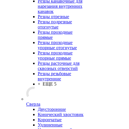
Резцы канавочные для
нарезания внутренних
канавок
Резцы отрезные
Резцы подрезные
отогнутые
Резцы проходные
прямые
Резцы проходные
упорные отогнутые
Резцы проходные
упорные прямые
Резцы расточные для
сквозных отверстий
Резцы резьбовые
внутренние
+ ЕЩЕ 5
Сверла
Двусторонние
Конический хвостовик
Корончатые
Удлиненные