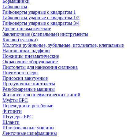
Бормашинки
Гайковерты
Гайковерты ударные с квадратом 1
Гайковерты ударные с квадратом 1/2
Гайковерты ударные с квадратом 3/4
Дрели пневматические
Заклепочные (клепальные) инструменты
Клещи (кусачки)
Молотки рубильные, зубильные, игольчатые, клепальные
Напильники, надфили
Ножницы пневматические
Окрасочное оборудование
Пистолеты для нанесения силикона
Пневмостеплеры
Присоски вакуумные
Продувочные пистолеты
Резьбонарезные машины
Фитинги для пневматических линий
Муфты БРС
Переходники резьбовые
Фитинги
Штуцеры БРС
Шланги
Шлифовальные машины
Ленточные шлифмашины