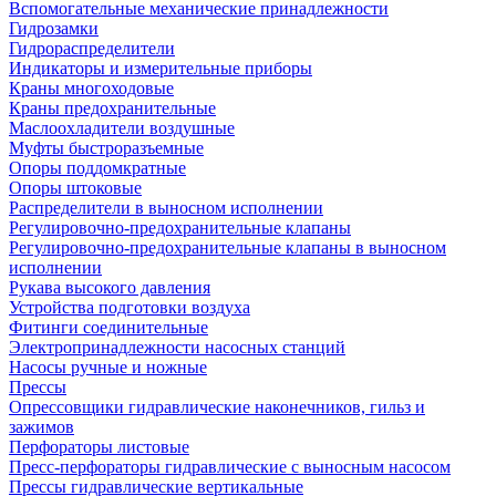
Вспомогательные механические принадлежности
Гидрозамки
Гидрораспределители
Индикаторы и измерительные приборы
Краны многоходовые
Краны предохранительные
Маслоохладители воздушные
Муфты быстроразъемные
Опоры поддомкратные
Опоры штоковые
Распределители в выносном исполнении
Регулировочно-предохранительные клапаны
Регулировочно-предохранительные клапаны в выносном
исполнении
Рукава высокого давления
Устройства подготовки воздуха
Фитинги соединительные
Электропринадлежности насосных станций
Насосы ручные и ножные
Прессы
Опрессовщики гидравлические наконечников, гильз и
зажимов
Перфораторы листовые
Пресс-перфораторы гидравлические с выносным насосом
Прессы гидравлические вертикальные