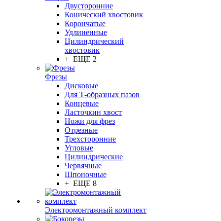
Двусторонние
Конический хвостовик
Корончатые
Удлиненные
Цилиндрический
хвостовик
+ ЕЩЕ 2
Фрезы
Дисковые
Для Т-образных пазов
Концевые
Ласточкин хвост
Ножи для фрез
Отрезные
Трехсторонние
Угловые
Цилиндрические
Червячные
Шпоночные
+ ЕЩЕ 8
Электромонтажный комплект