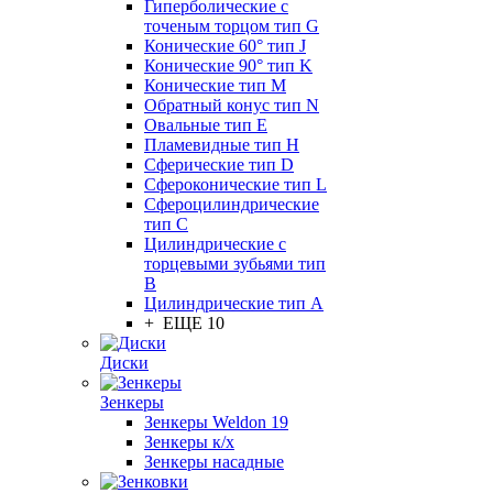
Гиперболические с
точеным торцом тип G
Конические 60° тип J
Конические 90° тип K
Конические тип M
Обратный конус тип N
Овальные тип E
Пламевидные тип H
Сферические тип D
Сфероконические тип L
Сфероцилиндрические
тип C
Цилиндрические с
торцевыми зубьями тип
B
Цилиндрические тип А
+ ЕЩЕ 10
Диски
Зенкеры
Зенкеры Weldon 19
Зенкеры к/х
Зенкеры насадные