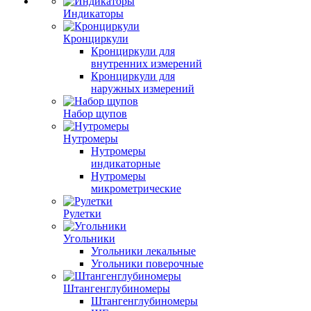
Индикаторы
Кронциркули
Кронциркули для
внутренних измерений
Кронциркули для
наружных измерений
Набор щупов
Нутромеры
Нутромеры
индикаторные
Нутромеры
микрометрические
Рулетки
Угольники
Угольники лекальные
Угольники поверочные
Штангенглубиномеры
Штангенглубиномеры