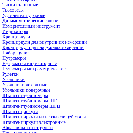
Тиски станочные
Тросорезы
Удлинители ударные
Динамометрические ключи
Измерительный инструмент
Индикаторы
Кронциркули
Кронциркули для внутренних измерений
Кронциркули для наружных измерений
Набор щупов
Нутромеры
Нутромеры индикаторные
Нутромеры микрометрические
Рулетки
Угольники
Угольники лекальные
Угольники поверочные
Штангенглубиномеры
Штангенглубиномеры ШГ
Штангенглубиномеры ШГЦ
Штангенциркули
Штангенциркули из нержавеющей стали
Штангенциркули электронные
Абразивный инструмент
Круги зачистные