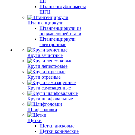
ШГ
Штангенглубиномеры
ШГЦ
Штангенциркули
Штангенциркули из
нержавеющей стали
Штангенциркули
электронные
Круги зачистные
Круги лепестковые
Круги отрезные
Круги самозацепные
Круги шлифовальные
Шлифголовки
Щетки
Щетки дисковые
Щетки конические