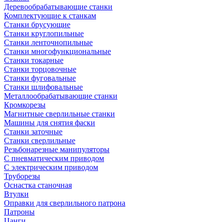
Деревообрабатывающие станки
Комплектующие к станкам
Станки брусующие
Станки круглопильные
Станки ленточнопильные
Станки многофункциональные
Станки токарные
Станки торцовочные
Станки фуговальные
Станки шлифовальные
Металлообрабатывающие станки
Кромкорезы
Магнитные сверлильные станки
Машины для снятия фаски
Станки заточные
Станки сверлильные
Резьбонарезные манипуляторы
С пневматическим приводом
С электрическим приводом
Труборезы
Оснастка станочная
Втулки
Оправки для сверлильного патрона
Патроны
Цанги