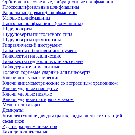
Орбитальные, отрезные, вибрационные шлифмашины
Плоскошлифовальные шлифмашины
Радиальные (прямые) шлифмашины
Угловые шлифмашины
Цанговые шлифмашины (бормашины)
Шуруповерты
Шуруповерты пистолетного типа
Шуруповерты прямого типа
Гидравлический инструмент
Гайковерты и болтовой инструмент
Гайковерты гидравлические
Гайковерты гидравлические кассетные
Гайкодержатели магнитные
Головки торцевые ударные для гайковерта
Ключи динамометрические
Ключи динамометрические со встроенным храповиком
Ключи ударные изогнутые
Ключи ударные прямые
Ключи ударные с открытым зевом
Мультипликаторы
Домкраты
Комплектующие для домкратов, гидравлических станций,
съемников
Адаптеры для манометров
Баки дополнительные