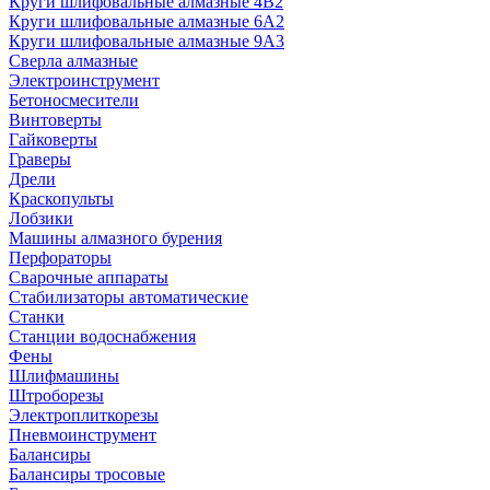
Круги шлифовальные алмазные 4В2
Круги шлифовальные алмазные 6A2
Круги шлифовальные алмазные 9А3
Сверла алмазные
Электроинструмент
Бетоносмесители
Винтоверты
Гайковерты
Граверы
Дрели
Краскопульты
Лобзики
Машины алмазного бурения
Перфораторы
Сварочные аппараты
Стабилизаторы автоматические
Станки
Станции водоснабжения
Фены
Шлифмашины
Штроборезы
Электроплиткорезы
Пневмоинструмент
Балансиры
Балансиры тросовые