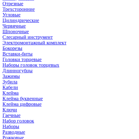
Отрезные
Трехсторонние
Угловые
Цилиндрические
Червячные
Шпоночные
Слесарный инструмент
Электромонтажный комплект
Бокорезы
Вставки-биты
Головки торцевые
Наборы головок торцевых
Длинногубцы
Зажимы
Зубила
Кабели
Клейма
Клейма буквенные
Клейма цифровые
Ключи
Гаечные
Набор головок
Наборы
Разводные
Рожковые