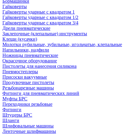
Бормашинки
Гайковерты
Гайковерты ударные с квадратом 1
Гайковерты ударные с квадратом 1/2
Гайковерты ударные с квадратом 3/4
Дрели пневматические
Заклепочные (клепальные) инструменты
Клещи (кусачки)
Молотки рубильные, зубильные, игольчатые, клепальные
Напильники, надфили
Ножницы пневматические
Окрасочное оборудование
Пистолеты для нанесения силикона
Пневмостеплеры
Присоски вакуумные
Продувочные пистолеты
Резьбонарезные машины
Фитинги для пневматических линий
Муфты БРС
Переходники резьбовые
Фитинги
Штуцеры БРС
Шланги
Шлифовальные машины
Ленточные шлифмашины