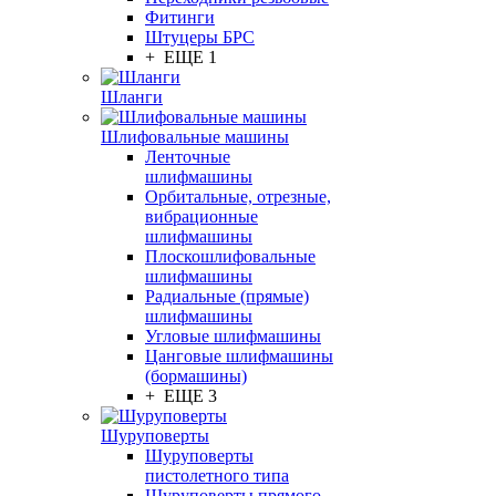
Фитинги
Штуцеры БРС
+ ЕЩЕ 1
Шланги
Шлифовальные машины
Ленточные
шлифмашины
Орбитальные, отрезные,
вибрационные
шлифмашины
Плоскошлифовальные
шлифмашины
Радиальные (прямые)
шлифмашины
Угловые шлифмашины
Цанговые шлифмашины
(бормашины)
+ ЕЩЕ 3
Шуруповерты
Шуруповерты
пистолетного типа
Шуруповерты прямого