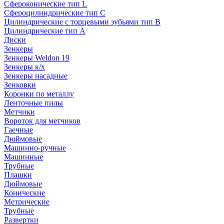
Сфероконические тип L
Сфероцилиндрические тип C
Цилиндрические с торцевыми зубьями тип B
Цилиндрические тип А
Диски
Зенкеры
Зенкеры Weldon 19
Зенкеры к/х
Зенкеры насадные
Зенковки
Коронки по металлу
Ленточные пилы
Метчики
Вороток для метчиков
Гаечные
Дюймовые
Машинно-ручные
Машинные
Трубные
Плашки
Дюймовые
Конические
Метрические
Трубные
Развертки