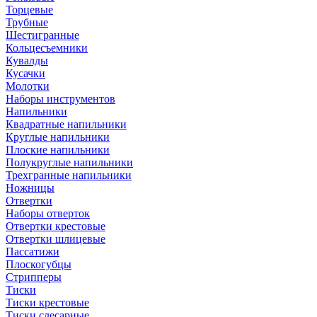
Торцевые
Трубные
Шестигранные
Кольцесъемники
Кувалды
Кусачки
Молотки
Наборы инструментов
Напильники
Квадратные напильники
Круглые напильники
Плоские напильники
Полукруглые напильники
Трехгранные напильники
Ножницы
Отвертки
Наборы отверток
Отвертки крестовые
Отвертки шлицевые
Пассатижи
Плоскогубцы
Стрипперы
Тиски
Тиски крестовые
Тиски слесарные