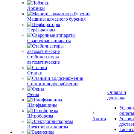
Лобзики
Машины алмазного бурения
Перфораторы
Сварочные аппараты
Стабилизаторы
автоматические
Станки
Станции водоснабжения
Оплата и
Фены
доставка
Шлифмашины
Услови
оплат
Штроборезы
Акции
Услови
достав
Электроплиткорезы
Гарант