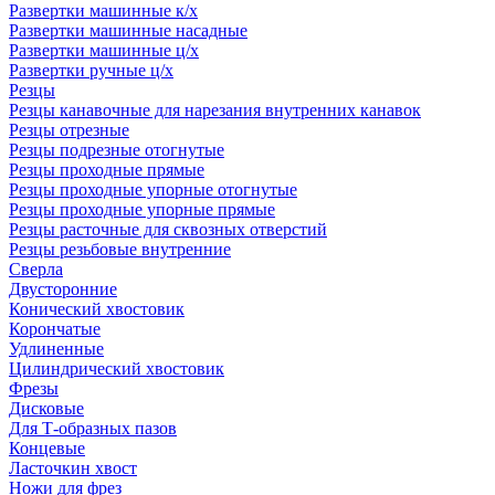
Развертки машинные к/х
Развертки машинные насадные
Развертки машинные ц/х
Развертки ручные ц/х
Резцы
Резцы канавочные для нарезания внутренних канавок
Резцы отрезные
Резцы подрезные отогнутые
Резцы проходные прямые
Резцы проходные упорные отогнутые
Резцы проходные упорные прямые
Резцы расточные для сквозных отверстий
Резцы резьбовые внутренние
Сверла
Двусторонние
Конический хвостовик
Корончатые
Удлиненные
Цилиндрический хвостовик
Фрезы
Дисковые
Для Т-образных пазов
Концевые
Ласточкин хвост
Ножи для фрез