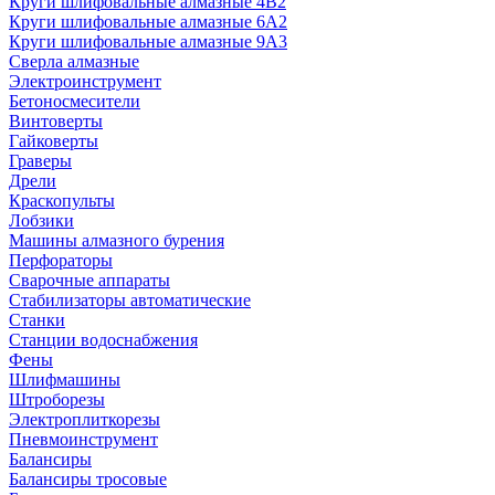
Круги шлифовальные алмазные 4В2
Круги шлифовальные алмазные 6A2
Круги шлифовальные алмазные 9А3
Сверла алмазные
Электроинструмент
Бетоносмесители
Винтоверты
Гайковерты
Граверы
Дрели
Краскопульты
Лобзики
Машины алмазного бурения
Перфораторы
Сварочные аппараты
Стабилизаторы автоматические
Станки
Станции водоснабжения
Фены
Шлифмашины
Штроборезы
Электроплиткорезы
Пневмоинструмент
Балансиры
Балансиры тросовые