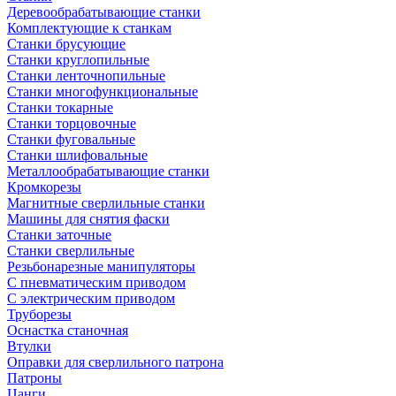
Деревообрабатывающие станки
Комплектующие к станкам
Станки брусующие
Станки круглопильные
Станки ленточнопильные
Станки многофункциональные
Станки токарные
Станки торцовочные
Станки фуговальные
Станки шлифовальные
Металлообрабатывающие станки
Кромкорезы
Магнитные сверлильные станки
Машины для снятия фаски
Станки заточные
Станки сверлильные
Резьбонарезные манипуляторы
С пневматическим приводом
С электрическим приводом
Труборезы
Оснастка станочная
Втулки
Оправки для сверлильного патрона
Патроны
Цанги