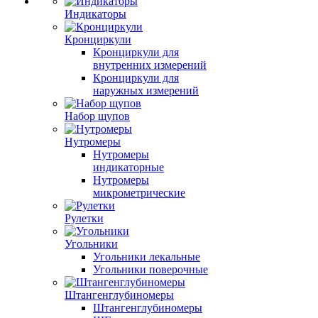
Индикаторы
Кронциркули
Кронциркули для
внутренних измерений
Кронциркули для
наружных измерений
Набор щупов
Нутромеры
Нутромеры
индикаторные
Нутромеры
микрометрические
Рулетки
Угольники
Угольники лекальные
Угольники поверочные
Штангенглубиномеры
Штангенглубиномеры