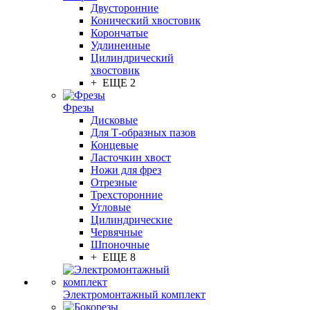
Двусторонние
Конический хвостовик
Корончатые
Удлиненные
Цилиндрический
хвостовик
+ ЕЩЕ 2
Фрезы
Дисковые
Для Т-образных пазов
Концевые
Ласточкин хвост
Ножи для фрез
Отрезные
Трехсторонние
Угловые
Цилиндрические
Червячные
Шпоночные
+ ЕЩЕ 8
Электромонтажный комплект