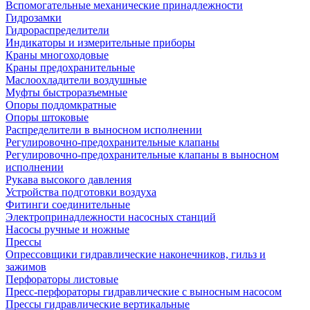
Вспомогательные механические принадлежности
Гидрозамки
Гидрораспределители
Индикаторы и измерительные приборы
Краны многоходовые
Краны предохранительные
Маслоохладители воздушные
Муфты быстроразъемные
Опоры поддомкратные
Опоры штоковые
Распределители в выносном исполнении
Регулировочно-предохранительные клапаны
Регулировочно-предохранительные клапаны в выносном
исполнении
Рукава высокого давления
Устройства подготовки воздуха
Фитинги соединительные
Электропринадлежности насосных станций
Насосы ручные и ножные
Прессы
Опрессовщики гидравлические наконечников, гильз и
зажимов
Перфораторы листовые
Пресс-перфораторы гидравлические с выносным насосом
Прессы гидравлические вертикальные