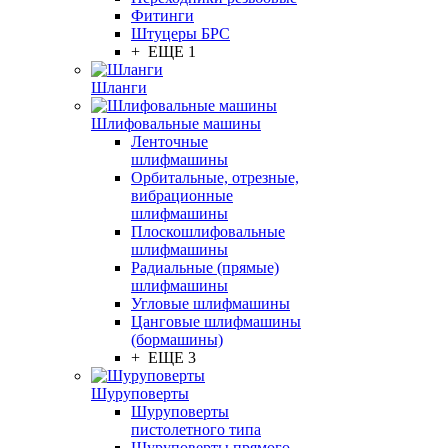
Фитинги
Штуцеры БРС
+ ЕЩЕ 1
Шланги
Шлифовальные машины
Ленточные
шлифмашины
Орбитальные, отрезные,
вибрационные
шлифмашины
Плоскошлифовальные
шлифмашины
Радиальные (прямые)
шлифмашины
Угловые шлифмашины
Цанговые шлифмашины
(бормашины)
+ ЕЩЕ 3
Шуруповерты
Шуруповерты
пистолетного типа
Шуруповерты прямого