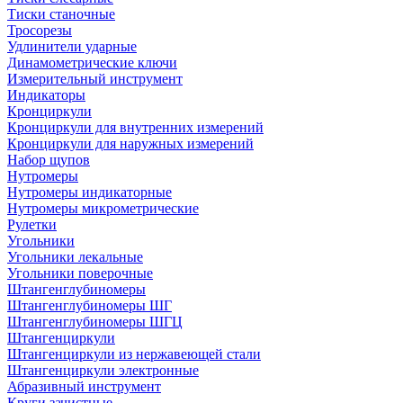
Тиски станочные
Тросорезы
Удлинители ударные
Динамометрические ключи
Измерительный инструмент
Индикаторы
Кронциркули
Кронциркули для внутренних измерений
Кронциркули для наружных измерений
Набор щупов
Нутромеры
Нутромеры индикаторные
Нутромеры микрометрические
Рулетки
Угольники
Угольники лекальные
Угольники поверочные
Штангенглубиномеры
Штангенглубиномеры ШГ
Штангенглубиномеры ШГЦ
Штангенциркули
Штангенциркули из нержавеющей стали
Штангенциркули электронные
Абразивный инструмент
Круги зачистные