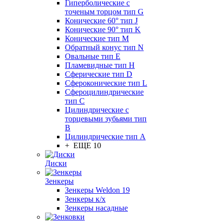
Гиперболические с
точеным торцом тип G
Конические 60° тип J
Конические 90° тип K
Конические тип M
Обратный конус тип N
Овальные тип E
Пламевидные тип H
Сферические тип D
Сфероконические тип L
Сфероцилиндрические
тип C
Цилиндрические с
торцевыми зубьями тип
B
Цилиндрические тип А
+ ЕЩЕ 10
Диски
Зенкеры
Зенкеры Weldon 19
Зенкеры к/х
Зенкеры насадные