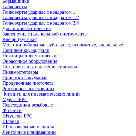
Бормашинки
Гайковерты
Гайковерты ударные с квадратом 1
Гайковерты ударные с квадратом 1/2
Гайковерты ударные с квадратом 3/4
Дрели пневматические
Заклепочные (клепальные) инструменты
Клещи (кусачки)
Молотки рубильные, зубильные, игольчатые, клепальные
Напильники, надфили
Ножницы пневматические
Окрасочное оборудование
Пистолеты для нанесения силикона
Пневмостеплеры
Присоски вакуумные
Продувочные пистолеты
Резьбонарезные машины
Фитинги для пневматических линий
Муфты БРС
Переходники резьбовые
Фитинги
Штуцеры БРС
Шланги
Шлифовальные машины
Ленточные шлифмашины