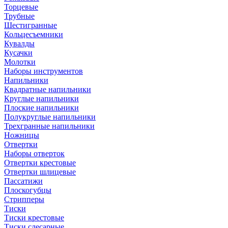
Торцевые
Трубные
Шестигранные
Кольцесъемники
Кувалды
Кусачки
Молотки
Наборы инструментов
Напильники
Квадратные напильники
Круглые напильники
Плоские напильники
Полукруглые напильники
Трехгранные напильники
Ножницы
Отвертки
Наборы отверток
Отвертки крестовые
Отвертки шлицевые
Пассатижи
Плоскогубцы
Стрипперы
Тиски
Тиски крестовые
Тиски слесарные