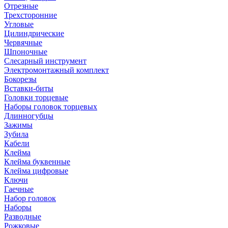
Отрезные
Трехсторонние
Угловые
Цилиндрические
Червячные
Шпоночные
Слесарный инструмент
Электромонтажный комплект
Бокорезы
Вставки-биты
Головки торцевые
Наборы головок торцевых
Длинногубцы
Зажимы
Зубила
Кабели
Клейма
Клейма буквенные
Клейма цифровые
Ключи
Гаечные
Набор головок
Наборы
Разводные
Рожковые