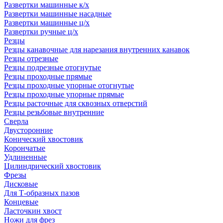
Развертки машинные к/х
Развертки машинные насадные
Развертки машинные ц/х
Развертки ручные ц/х
Резцы
Резцы канавочные для нарезания внутренних канавок
Резцы отрезные
Резцы подрезные отогнутые
Резцы проходные прямые
Резцы проходные упорные отогнутые
Резцы проходные упорные прямые
Резцы расточные для сквозных отверстий
Резцы резьбовые внутренние
Сверла
Двусторонние
Конический хвостовик
Корончатые
Удлиненные
Цилиндрический хвостовик
Фрезы
Дисковые
Для Т-образных пазов
Концевые
Ласточкин хвост
Ножи для фрез