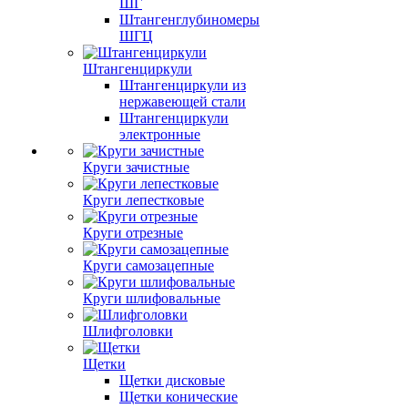
ШГ
Штангенглубиномеры
ШГЦ
Штангенциркули
Штангенциркули из
нержавеющей стали
Штангенциркули
электронные
Круги зачистные
Круги лепестковые
Круги отрезные
Круги самозацепные
Круги шлифовальные
Шлифголовки
Щетки
Щетки дисковые
Щетки конические