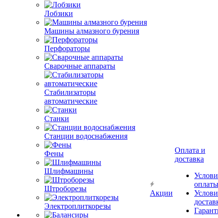
Лобзики
Машины алмазного бурения
Перфораторы
Сварочные аппараты
Стабилизаторы
автоматические
Станки
Станции водоснабжения
Оплата и
Фены
доставка
Шлифмашины
Услови
оплат
Штроборезы
Акции
Услови
достав
Электроплиткорезы
Гарант