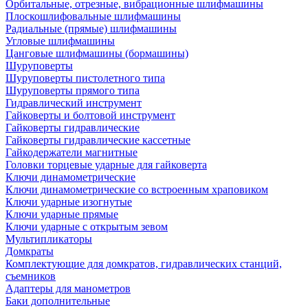
Орбитальные, отрезные, вибрационные шлифмашины
Плоскошлифовальные шлифмашины
Радиальные (прямые) шлифмашины
Угловые шлифмашины
Цанговые шлифмашины (бормашины)
Шуруповерты
Шуруповерты пистолетного типа
Шуруповерты прямого типа
Гидравлический инструмент
Гайковерты и болтовой инструмент
Гайковерты гидравлические
Гайковерты гидравлические кассетные
Гайкодержатели магнитные
Головки торцевые ударные для гайковерта
Ключи динамометрические
Ключи динамометрические со встроенным храповиком
Ключи ударные изогнутые
Ключи ударные прямые
Ключи ударные с открытым зевом
Мультипликаторы
Домкраты
Комплектующие для домкратов, гидравлических станций,
съемников
Адаптеры для манометров
Баки дополнительные