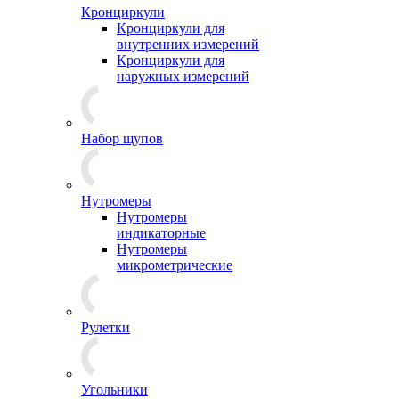
Кронциркули
Кронциркули для
внутренних измерений
Кронциркули для
наружных измерений
Набор щупов
Нутромеры
Нутромеры
индикаторные
Нутромеры
микрометрические
Рулетки
Угольники