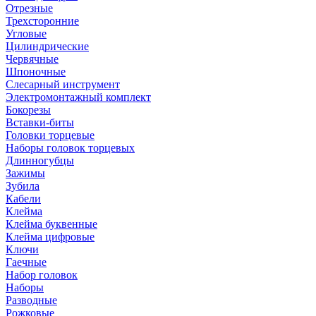
Отрезные
Трехсторонние
Угловые
Цилиндрические
Червячные
Шпоночные
Слесарный инструмент
Электромонтажный комплект
Бокорезы
Вставки-биты
Головки торцевые
Наборы головок торцевых
Длинногубцы
Зажимы
Зубила
Кабели
Клейма
Клейма буквенные
Клейма цифровые
Ключи
Гаечные
Набор головок
Наборы
Разводные
Рожковые