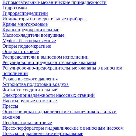
Вспомогательные механические принадлежности
Гидрозамки
Гидрораспределители
Индикаторы и измерительные приборы
Краны многоходовые
Краны предохранительные
Маслоохладители воздушные
Муфты быстроразъемные
Опоры поддомкратные
Опоры штоковые
Распределители в выносном исполнении
Регулировочно-предохранительные клапаны
Регулировочно-предохранительные клапаны в выносном
исполнении
Рукава высокого давления
Устройства подготовки воздуха
Фитинги соединительные
Электропринадлежности насосных станций
Насосы ручные и ножные
Прессы
Опрессовщики гидравлические наконечников, гильз и
зажимов
Перфораторы листовые
Пресс-перфораторы гидравлические с выносным насосом
Прессы гидравлические вертикальные