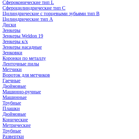
Сфероконические тип L
Сфероцилиндрические тип C
Цилиндрические с торцевыми зубьями тип B
Цилиндрические тип А
Диски
Зенкеры
Зенкеры Weldon 19
Зенкеры к/х
Зенкеры насадные
Зенковки
Коронки по металлу
Ленточные пилы
Метчики
Вороток для метчиков
Гаечные
Дюймовые
Машинно-ручные
Машинные
Трубные
Плашки
Дюймовые
Конические
Метрические
Трубные
Развертки