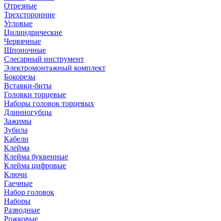
Отрезные
Трехсторонние
Угловые
Цилиндрические
Червячные
Шпоночные
Слесарный инструмент
Электромонтажный комплект
Бокорезы
Вставки-биты
Головки торцевые
Наборы головок торцевых
Длинногубцы
Зажимы
Зубила
Кабели
Клейма
Клейма буквенные
Клейма цифровые
Ключи
Гаечные
Набор головок
Наборы
Разводные
Рожковые