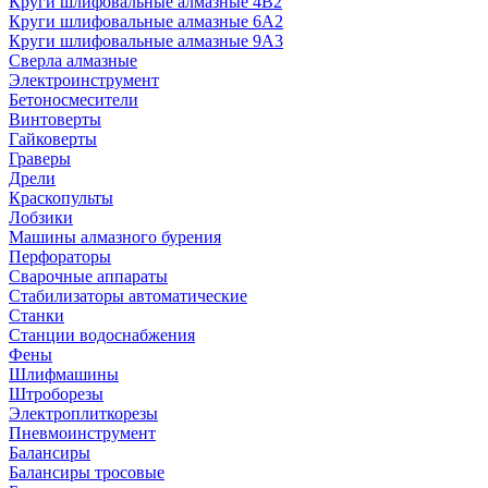
Круги шлифовальные алмазные 4В2
Круги шлифовальные алмазные 6A2
Круги шлифовальные алмазные 9А3
Сверла алмазные
Электроинструмент
Бетоносмесители
Винтоверты
Гайковерты
Граверы
Дрели
Краскопульты
Лобзики
Машины алмазного бурения
Перфораторы
Сварочные аппараты
Стабилизаторы автоматические
Станки
Станции водоснабжения
Фены
Шлифмашины
Штроборезы
Электроплиткорезы
Пневмоинструмент
Балансиры
Балансиры тросовые