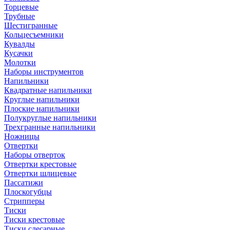
Торцевые
Трубные
Шестигранные
Кольцесъемники
Кувалды
Кусачки
Молотки
Наборы инструментов
Напильники
Квадратные напильники
Круглые напильники
Плоские напильники
Полукруглые напильники
Трехгранные напильники
Ножницы
Отвертки
Наборы отверток
Отвертки крестовые
Отвертки шлицевые
Пассатижи
Плоскогубцы
Стрипперы
Тиски
Тиски крестовые
Тиски слесарные