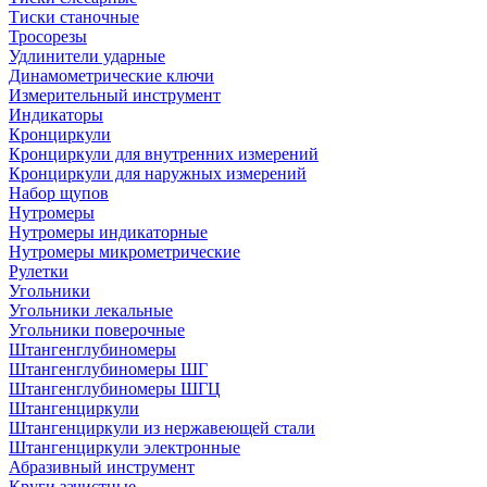
Тиски станочные
Тросорезы
Удлинители ударные
Динамометрические ключи
Измерительный инструмент
Индикаторы
Кронциркули
Кронциркули для внутренних измерений
Кронциркули для наружных измерений
Набор щупов
Нутромеры
Нутромеры индикаторные
Нутромеры микрометрические
Рулетки
Угольники
Угольники лекальные
Угольники поверочные
Штангенглубиномеры
Штангенглубиномеры ШГ
Штангенглубиномеры ШГЦ
Штангенциркули
Штангенциркули из нержавеющей стали
Штангенциркули электронные
Абразивный инструмент
Круги зачистные