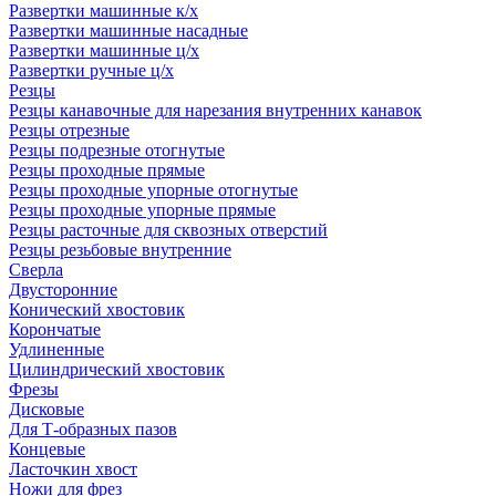
Развертки машинные к/х
Развертки машинные насадные
Развертки машинные ц/х
Развертки ручные ц/х
Резцы
Резцы канавочные для нарезания внутренних канавок
Резцы отрезные
Резцы подрезные отогнутые
Резцы проходные прямые
Резцы проходные упорные отогнутые
Резцы проходные упорные прямые
Резцы расточные для сквозных отверстий
Резцы резьбовые внутренние
Сверла
Двусторонние
Конический хвостовик
Корончатые
Удлиненные
Цилиндрический хвостовик
Фрезы
Дисковые
Для Т-образных пазов
Концевые
Ласточкин хвост
Ножи для фрез