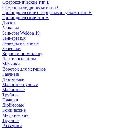
Сфероконические тип L
Сфероцилиндрические тип C
Цилиндрические с торцевыми зубьями тип B
Цилиндрические тип А
Диски
Зенкеры
Зенкеры Weldon 19
Зенкеры к/х
Зенкеры насадные
Зенковки
Коронки по металлу
Ленточные пилы
Метчики
Вороток для метчиков
Гаечные
Дюймовые
Машинно-ручные
Машинные
Трубные
Плашки
Дюймовые
Конические
Метрические
Трубные
Развертки