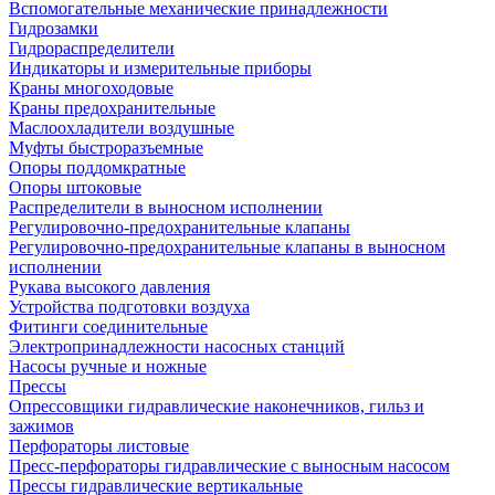
Вспомогательные механические принадлежности
Гидрозамки
Гидрораспределители
Индикаторы и измерительные приборы
Краны многоходовые
Краны предохранительные
Маслоохладители воздушные
Муфты быстроразъемные
Опоры поддомкратные
Опоры штоковые
Распределители в выносном исполнении
Регулировочно-предохранительные клапаны
Регулировочно-предохранительные клапаны в выносном
исполнении
Рукава высокого давления
Устройства подготовки воздуха
Фитинги соединительные
Электропринадлежности насосных станций
Насосы ручные и ножные
Прессы
Опрессовщики гидравлические наконечников, гильз и
зажимов
Перфораторы листовые
Пресс-перфораторы гидравлические с выносным насосом
Прессы гидравлические вертикальные