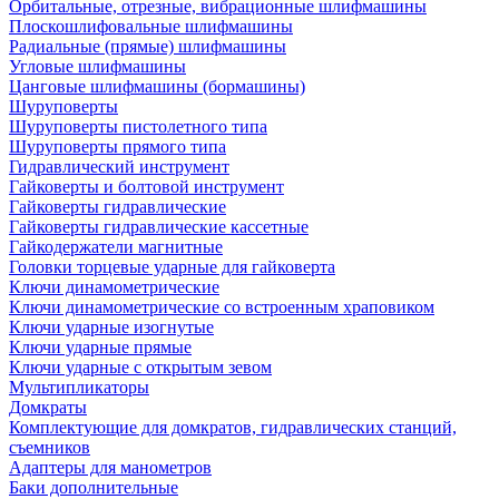
Орбитальные, отрезные, вибрационные шлифмашины
Плоскошлифовальные шлифмашины
Радиальные (прямые) шлифмашины
Угловые шлифмашины
Цанговые шлифмашины (бормашины)
Шуруповерты
Шуруповерты пистолетного типа
Шуруповерты прямого типа
Гидравлический инструмент
Гайковерты и болтовой инструмент
Гайковерты гидравлические
Гайковерты гидравлические кассетные
Гайкодержатели магнитные
Головки торцевые ударные для гайковерта
Ключи динамометрические
Ключи динамометрические со встроенным храповиком
Ключи ударные изогнутые
Ключи ударные прямые
Ключи ударные с открытым зевом
Мультипликаторы
Домкраты
Комплектующие для домкратов, гидравлических станций,
съемников
Адаптеры для манометров
Баки дополнительные