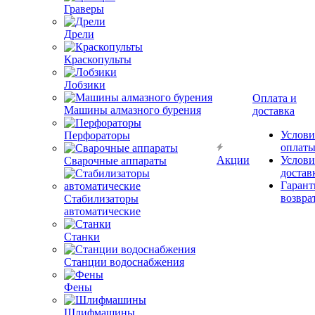
Граверы
Дрели
Краскопульты
Оплата и
Лобзики
доставка
Услови
Машины алмазного бурения
оплат
Акции
Услови
Перфораторы
достав
Гарант
Сварочные аппараты
возвра
Стабилизаторы
автоматические
Станки
Станции водоснабжения
Фены
Шлифмашины