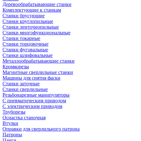
Деревообрабатывающие станки
Комплектующие к станкам
Станки брусующие
Станки круглопильные
Станки ленточнопильные
Станки многофункциональные
Станки токарные
Станки торцовочные
Станки фуговальные
Станки шлифовальные
Металлообрабатывающие станки
Кромкорезы
Магнитные сверлильные станки
Машины для снятия фаски
Станки заточные
Станки сверлильные
Резьбонарезные манипуляторы
С пневматическим приводом
С электрическим приводом
Труборезы
Оснастка станочная
Втулки
Оправки для сверлильного патрона
Патроны
Цанги