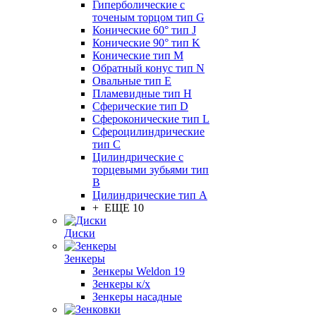
Гиперболические с
точеным торцом тип G
Конические 60° тип J
Конические 90° тип K
Конические тип M
Обратный конус тип N
Овальные тип E
Пламевидные тип H
Сферические тип D
Сфероконические тип L
Сфероцилиндрические
тип C
Цилиндрические с
торцевыми зубьями тип
B
Цилиндрические тип А
+ ЕЩЕ 10
Диски
Зенкеры
Зенкеры Weldon 19
Зенкеры к/х
Зенкеры насадные