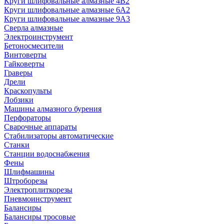
Круги шлифовальные алмазные 4В2
Круги шлифовальные алмазные 6A2
Круги шлифовальные алмазные 9А3
Сверла алмазные
Электроинструмент
Бетоносмесители
Винтоверты
Гайковерты
Граверы
Дрели
Краскопульты
Лобзики
Машины алмазного бурения
Перфораторы
Сварочные аппараты
Стабилизаторы автоматические
Станки
Станции водоснабжения
Фены
Шлифмашины
Штроборезы
Электроплиткорезы
Пневмоинструмент
Балансиры
Балансиры тросовые