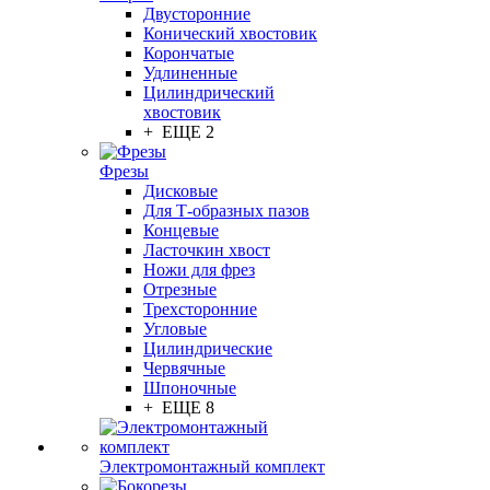
Двусторонние
Конический хвостовик
Корончатые
Удлиненные
Цилиндрический
хвостовик
+ ЕЩЕ 2
Фрезы
Дисковые
Для Т-образных пазов
Концевые
Ласточкин хвост
Ножи для фрез
Отрезные
Трехсторонние
Угловые
Цилиндрические
Червячные
Шпоночные
+ ЕЩЕ 8
Электромонтажный комплект