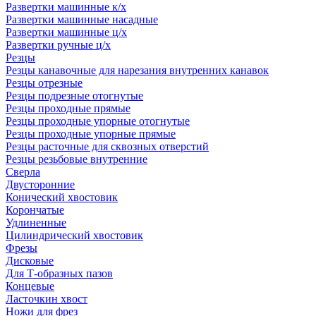
Развертки машинные к/х
Развертки машинные насадные
Развертки машинные ц/х
Развертки ручные ц/х
Резцы
Резцы канавочные для нарезания внутренних канавок
Резцы отрезные
Резцы подрезные отогнутые
Резцы проходные прямые
Резцы проходные упорные отогнутые
Резцы проходные упорные прямые
Резцы расточные для сквозных отверстий
Резцы резьбовые внутренние
Сверла
Двусторонние
Конический хвостовик
Корончатые
Удлиненные
Цилиндрический хвостовик
Фрезы
Дисковые
Для Т-образных пазов
Концевые
Ласточкин хвост
Ножи для фрез