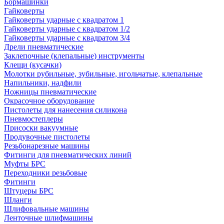
Бормашинки
Гайковерты
Гайковерты ударные с квадратом 1
Гайковерты ударные с квадратом 1/2
Гайковерты ударные с квадратом 3/4
Дрели пневматические
Заклепочные (клепальные) инструменты
Клещи (кусачки)
Молотки рубильные, зубильные, игольчатые, клепальные
Напильники, надфили
Ножницы пневматические
Окрасочное оборудование
Пистолеты для нанесения силикона
Пневмостеплеры
Присоски вакуумные
Продувочные пистолеты
Резьбонарезные машины
Фитинги для пневматических линий
Муфты БРС
Переходники резьбовые
Фитинги
Штуцеры БРС
Шланги
Шлифовальные машины
Ленточные шлифмашины