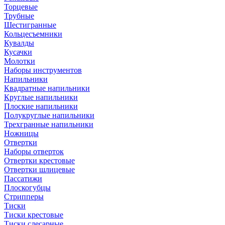
Торцевые
Трубные
Шестигранные
Кольцесъемники
Кувалды
Кусачки
Молотки
Наборы инструментов
Напильники
Квадратные напильники
Круглые напильники
Плоские напильники
Полукруглые напильники
Трехгранные напильники
Ножницы
Отвертки
Наборы отверток
Отвертки крестовые
Отвертки шлицевые
Пассатижи
Плоскогубцы
Стрипперы
Тиски
Тиски крестовые
Тиски слесарные