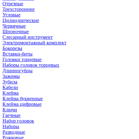
Отрезные
Трехсторонние
Угловые
Цилиндрические
Червячные
Шпоночные
Слесарный инструмент
Электромонтажный комплект
Бокорезы
Вставки-биты
Головки торцевые
Наборы головок торцевых
Длинногубцы
Зажимы
Зубила
Кабели
Клейма
Клейма буквенные
Клейма цифровые
Ключи
Гаечные
Набор головок
Наборы
Разводные
Рожковые