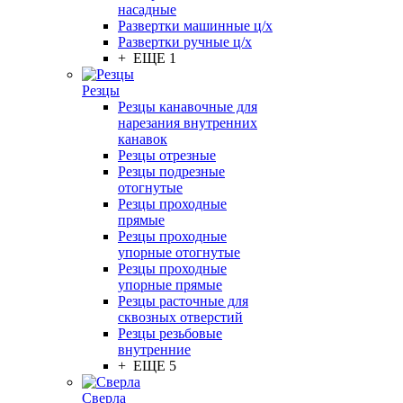
насадные
Развертки машинные ц/х
Развертки ручные ц/х
+ ЕЩЕ 1
Резцы
Резцы канавочные для
нарезания внутренних
канавок
Резцы отрезные
Резцы подрезные
отогнутые
Резцы проходные
прямые
Резцы проходные
упорные отогнутые
Резцы проходные
упорные прямые
Резцы расточные для
сквозных отверстий
Резцы резьбовые
внутренние
+ ЕЩЕ 5
Сверла