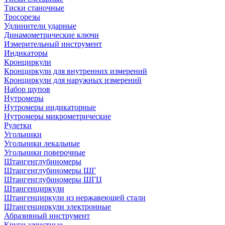
Тиски станочные
Тросорезы
Удлинители ударные
Динамометрические ключи
Измерительный инструмент
Индикаторы
Кронциркули
Кронциркули для внутренних измерений
Кронциркули для наружных измерений
Набор щупов
Нутромеры
Нутромеры индикаторные
Нутромеры микрометрические
Рулетки
Угольники
Угольники лекальные
Угольники поверочные
Штангенглубиномеры
Штангенглубиномеры ШГ
Штангенглубиномеры ШГЦ
Штангенциркули
Штангенциркули из нержавеющей стали
Штангенциркули электронные
Абразивный инструмент
Круги зачистные