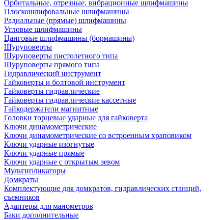
Орбитальные, отрезные, вибрационные шлифмашины
Плоскошлифовальные шлифмашины
Радиальные (прямые) шлифмашины
Угловые шлифмашины
Цанговые шлифмашины (бормашины)
Шуруповерты
Шуруповерты пистолетного типа
Шуруповерты прямого типа
Гидравлический инструмент
Гайковерты и болтовой инструмент
Гайковерты гидравлические
Гайковерты гидравлические кассетные
Гайкодержатели магнитные
Головки торцевые ударные для гайковерта
Ключи динамометрические
Ключи динамометрические со встроенным храповиком
Ключи ударные изогнутые
Ключи ударные прямые
Ключи ударные с открытым зевом
Мультипликаторы
Домкраты
Комплектующие для домкратов, гидравлических станций,
съемников
Адаптеры для манометров
Баки дополнительные