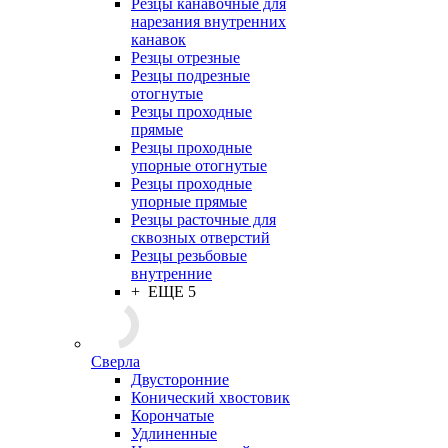
Резцы канавочные для
нарезания внутренних
канавок
Резцы отрезные
Резцы подрезные
отогнутые
Резцы проходные
прямые
Резцы проходные
упорные отогнутые
Резцы проходные
упорные прямые
Резцы расточные для
сквозных отверстий
Резцы резьбовые
внутренние
+ ЕЩЕ 5
Сверла
Двусторонние
Конический хвостовик
Корончатые
Удлиненные