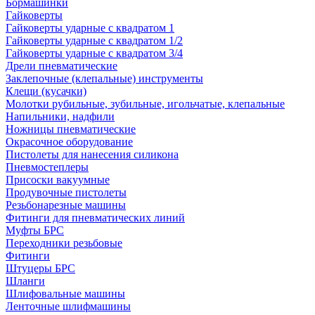
Бормашинки
Гайковерты
Гайковерты ударные с квадратом 1
Гайковерты ударные с квадратом 1/2
Гайковерты ударные с квадратом 3/4
Дрели пневматические
Заклепочные (клепальные) инструменты
Клещи (кусачки)
Молотки рубильные, зубильные, игольчатые, клепальные
Напильники, надфили
Ножницы пневматические
Окрасочное оборудование
Пистолеты для нанесения силикона
Пневмостеплеры
Присоски вакуумные
Продувочные пистолеты
Резьбонарезные машины
Фитинги для пневматических линий
Муфты БРС
Переходники резьбовые
Фитинги
Штуцеры БРС
Шланги
Шлифовальные машины
Ленточные шлифмашины