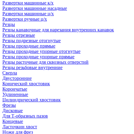
Развертки машинные к/х
Развертки машинные насадные
Развертки машинные ц/х
Развертки ручные ц/х
Резцы
Резцы канавочные для нарезания внутренних канавок
Резцы отрезные
Резцы подрезные отогнутые
Резцы проходные прямые
Резцы проходные упорные отогнутые
Резцы проходные упорные прямые
Резцы расточные для сквозных отверстий
Резцы резьбовые внутренние
Сверла
Двусторонние
Конический хвостовик
Корончатые
Удлиненные
Цилиндрический хвостовик
Фрезы
Дисковые
Для Т-образных пазов
Концевые
Ласточкин хвост
Ножи для фрез