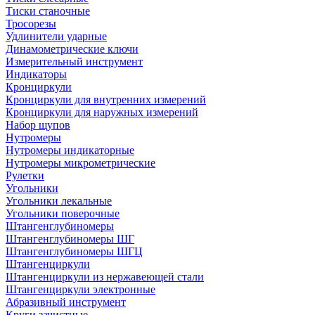
Тиски станочные
Тросорезы
Удлинители ударные
Динамометрические ключи
Измерительный инструмент
Индикаторы
Кронциркули
Кронциркули для внутренних измерений
Кронциркули для наружных измерений
Набор щупов
Нутромеры
Нутромеры индикаторные
Нутромеры микрометрические
Рулетки
Угольники
Угольники лекальные
Угольники поверочные
Штангенглубиномеры
Штангенглубиномеры ШГ
Штангенглубиномеры ШГЦ
Штангенциркули
Штангенциркули из нержавеющей стали
Штангенциркули электронные
Абразивный инструмент
Круги зачистные