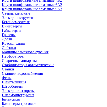
Круги шлифовальные алмазные 4В2
Круги шлифовальные алмазные 6A2
Круги шлифовальные алмазные 9А3
Сверла алмазные
Электроинструмент
Бетоносмесители
Винтоверты
Гайковерты
Граверы
Дрели
Краскопульты
Лобзики
Машины алмазного бурения
Перфораторы
Сварочные аппараты
Стабилизаторы автоматические
Станки
Станции водоснабжения
Фены
Шлифмашины
Штроборезы
Электроплиткорезы
Пневмоинструмент
Балансиры
Балансиры тросовые