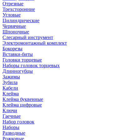
Отрезные
Трехсторонние
Угловые
Цилиндрические
Червячные
Шпоночные
Слесарный инструмент
Электромонтажный комплект
Бокорезы
Вставки-биты
Головки торцевые
Наборы головок торцевых
Длинногубцы
Зажимы
Зубила
Кабели
Клейма
Клейма буквенные
Клейма цифровые
Ключи
Гаечные
Набор головок
Наборы
Разводные
Рожковые