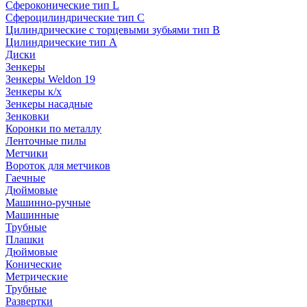
Сфероконические тип L
Сфероцилиндрические тип C
Цилиндрические с торцевыми зубьями тип B
Цилиндрические тип А
Диски
Зенкеры
Зенкеры Weldon 19
Зенкеры к/х
Зенкеры насадные
Зенковки
Коронки по металлу
Ленточные пилы
Метчики
Вороток для метчиков
Гаечные
Дюймовые
Машинно-ручные
Машинные
Трубные
Плашки
Дюймовые
Конические
Метрические
Трубные
Развертки