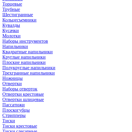
Торцевые
Трубные
Шестигранные
Кольцесъемники
Кувалды
Кусачки
Молотки
Наборы инструментов
Напильники
Квадратные напильники
Круглые напильники
Плоские напильники
Полукруглые напильники
Трехгранные напильники
Ножницы
Отвертки
Наборы отверток
Отвертки крестовые
Отвертки шлицевые
Пассатижи
Плоскогубцы
Стрипперы
Тиски
Тиски крестовые
Тиски слесарные