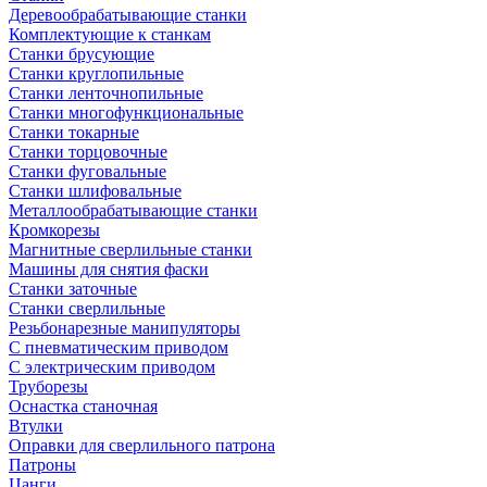
Деревообрабатывающие станки
Комплектующие к станкам
Станки брусующие
Станки круглопильные
Станки ленточнопильные
Станки многофункциональные
Станки токарные
Станки торцовочные
Станки фуговальные
Станки шлифовальные
Металлообрабатывающие станки
Кромкорезы
Магнитные сверлильные станки
Машины для снятия фаски
Станки заточные
Станки сверлильные
Резьбонарезные манипуляторы
С пневматическим приводом
С электрическим приводом
Труборезы
Оснастка станочная
Втулки
Оправки для сверлильного патрона
Патроны
Цанги