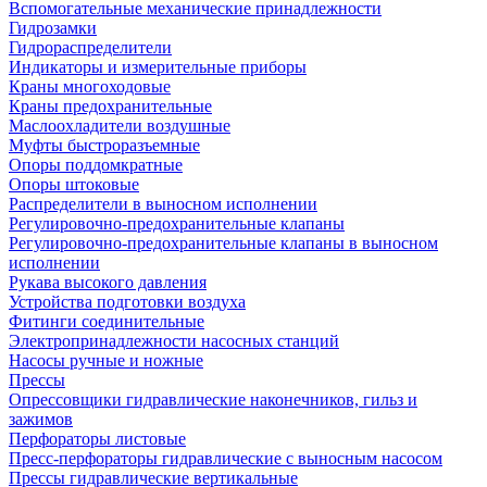
Вспомогательные механические принадлежности
Гидрозамки
Гидрораспределители
Индикаторы и измерительные приборы
Краны многоходовые
Краны предохранительные
Маслоохладители воздушные
Муфты быстроразъемные
Опоры поддомкратные
Опоры штоковые
Распределители в выносном исполнении
Регулировочно-предохранительные клапаны
Регулировочно-предохранительные клапаны в выносном
исполнении
Рукава высокого давления
Устройства подготовки воздуха
Фитинги соединительные
Электропринадлежности насосных станций
Насосы ручные и ножные
Прессы
Опрессовщики гидравлические наконечников, гильз и
зажимов
Перфораторы листовые
Пресс-перфораторы гидравлические с выносным насосом
Прессы гидравлические вертикальные