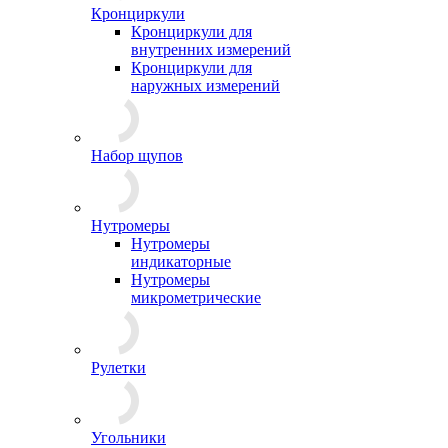
Кронциркули
Кронциркули для
внутренних измерений
Кронциркули для
наружных измерений
Набор щупов
Нутромеры
Нутромеры
индикаторные
Нутромеры
микрометрические
Рулетки
Угольники