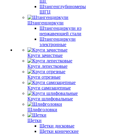
ШГ
Штангенглубиномеры
ШГЦ
Штангенциркули
Штангенциркули из
нержавеющей стали
Штангенциркули
электронные
Круги зачистные
Круги лепестковые
Круги отрезные
Круги самозацепные
Круги шлифовальные
Шлифголовки
Щетки
Щетки дисковые
Щетки конические