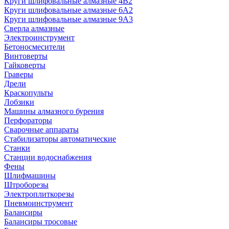
Круги шлифовальные алмазные 4В2
Круги шлифовальные алмазные 6A2
Круги шлифовальные алмазные 9А3
Сверла алмазные
Электроинструмент
Бетоносмесители
Винтоверты
Гайковерты
Граверы
Дрели
Краскопульты
Лобзики
Машины алмазного бурения
Перфораторы
Сварочные аппараты
Стабилизаторы автоматические
Станки
Станции водоснабжения
Фены
Шлифмашины
Штроборезы
Электроплиткорезы
Пневмоинструмент
Балансиры
Балансиры тросовые