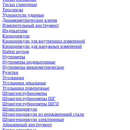
Тиски станочные
Тросорезы
Удлинители ударные
Динамометрические ключи
Измерительный инструмент
Индикаторы
Кронциркули
Кронциркули для внутренних измерений
Кронциркули для наружных измерений
Набор щупов
Нутромеры
Нутромеры индикаторные
Нутромеры микрометрические
Рулетки
Угольники
Угольники лекальные
Угольники поверочные
Штангенглубиномеры
Штангенглубиномеры ШГ
Штангенглубиномеры ШГЦ
Штангенциркули
Штангенциркули из нержавеющей стали
Штангенциркули электронные
Абразивный инструмент
Круги зачистные