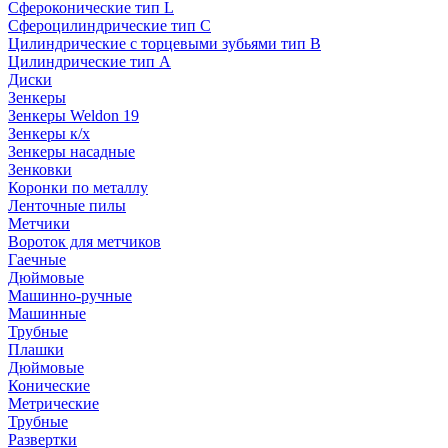
Сфероконические тип L
Сфероцилиндрические тип C
Цилиндрические с торцевыми зубьями тип B
Цилиндрические тип А
Диски
Зенкеры
Зенкеры Weldon 19
Зенкеры к/х
Зенкеры насадные
Зенковки
Коронки по металлу
Ленточные пилы
Метчики
Вороток для метчиков
Гаечные
Дюймовые
Машинно-ручные
Машинные
Трубные
Плашки
Дюймовые
Конические
Метрические
Трубные
Развертки