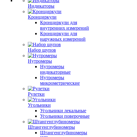
Индикаторы
Кронциркули
Кронциркули для
внутренних измерений
Кронциркули для
наружных измерений
Набор щупов
Нутромеры
Нутромеры
индикаторные
Нутромеры
микрометрические
Рулетки
Угольники
Угольники лекальные
Угольники поверочные
Штангенглубиномеры
Штангенглубиномеры