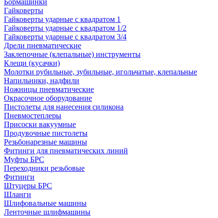
Бормашинки
Гайковерты
Гайковерты ударные с квадратом 1
Гайковерты ударные с квадратом 1/2
Гайковерты ударные с квадратом 3/4
Дрели пневматические
Заклепочные (клепальные) инструменты
Клещи (кусачки)
Молотки рубильные, зубильные, игольчатые, клепальные
Напильники, надфили
Ножницы пневматические
Окрасочное оборудование
Пистолеты для нанесения силикона
Пневмостеплеры
Присоски вакуумные
Продувочные пистолеты
Резьбонарезные машины
Фитинги для пневматических линий
Муфты БРС
Переходники резьбовые
Фитинги
Штуцеры БРС
Шланги
Шлифовальные машины
Ленточные шлифмашины