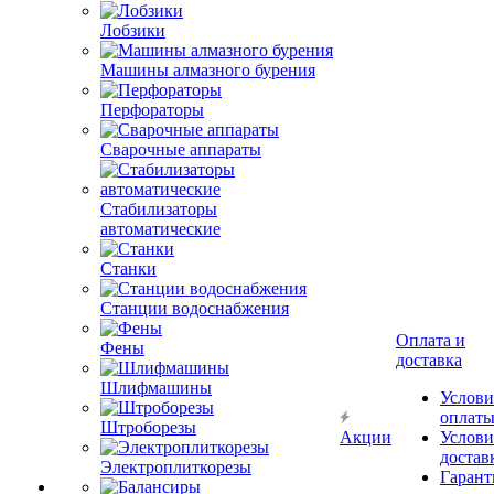
Лобзики
Машины алмазного бурения
Перфораторы
Сварочные аппараты
Стабилизаторы
автоматические
Станки
Станции водоснабжения
Оплата и
Фены
доставка
Шлифмашины
Услови
оплат
Штроборезы
Акции
Услови
достав
Электроплиткорезы
Гарант