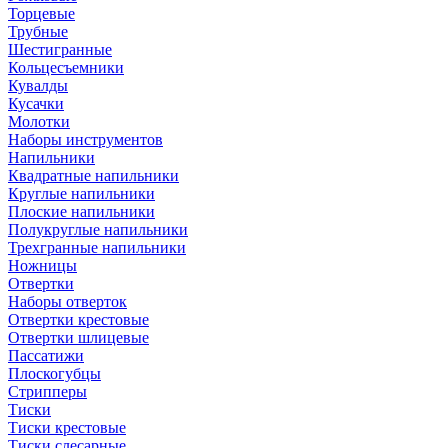
Торцевые
Трубные
Шестигранные
Кольцесъемники
Кувалды
Кусачки
Молотки
Наборы инструментов
Напильники
Квадратные напильники
Круглые напильники
Плоские напильники
Полукруглые напильники
Трехгранные напильники
Ножницы
Отвертки
Наборы отверток
Отвертки крестовые
Отвертки шлицевые
Пассатижи
Плоскогубцы
Стрипперы
Тиски
Тиски крестовые
Тиски слесарные