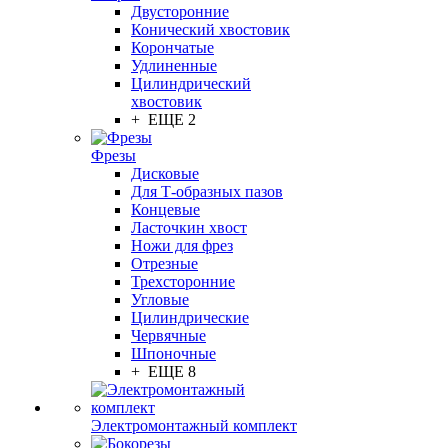
Двусторонние
Конический хвостовик
Корончатые
Удлиненные
Цилиндрический
хвостовик
+ ЕЩЕ 2
Фрезы
Дисковые
Для Т-образных пазов
Концевые
Ласточкин хвост
Ножи для фрез
Отрезные
Трехсторонние
Угловые
Цилиндрические
Червячные
Шпоночные
+ ЕЩЕ 8
Электромонтажный комплект