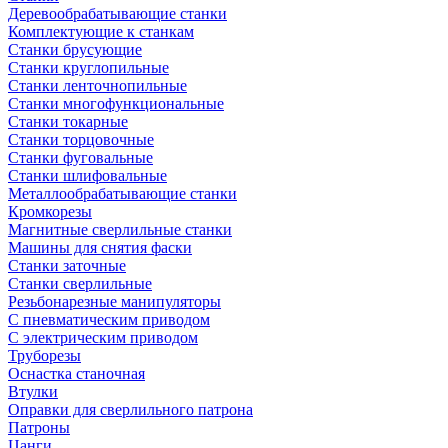
Деревообрабатывающие станки
Комплектующие к станкам
Станки брусующие
Станки круглопильные
Станки ленточнопильные
Станки многофункциональные
Станки токарные
Станки торцовочные
Станки фуговальные
Станки шлифовальные
Металлообрабатывающие станки
Кромкорезы
Магнитные сверлильные станки
Машины для снятия фаски
Станки заточные
Станки сверлильные
Резьбонарезные манипуляторы
С пневматическим приводом
С электрическим приводом
Труборезы
Оснастка станочная
Втулки
Оправки для сверлильного патрона
Патроны
Цанги