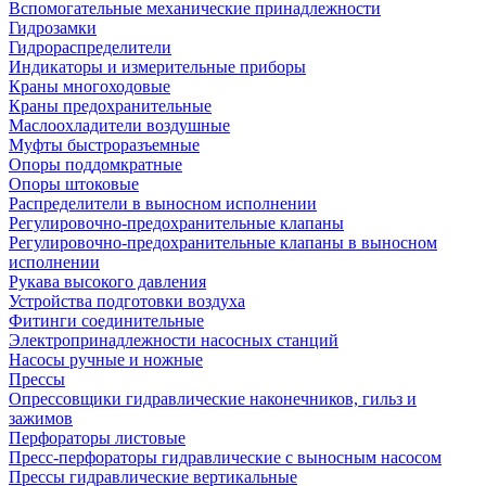
Вспомогательные механические принадлежности
Гидрозамки
Гидрораспределители
Индикаторы и измерительные приборы
Краны многоходовые
Краны предохранительные
Маслоохладители воздушные
Муфты быстроразъемные
Опоры поддомкратные
Опоры штоковые
Распределители в выносном исполнении
Регулировочно-предохранительные клапаны
Регулировочно-предохранительные клапаны в выносном
исполнении
Рукава высокого давления
Устройства подготовки воздуха
Фитинги соединительные
Электропринадлежности насосных станций
Насосы ручные и ножные
Прессы
Опрессовщики гидравлические наконечников, гильз и
зажимов
Перфораторы листовые
Пресс-перфораторы гидравлические с выносным насосом
Прессы гидравлические вертикальные