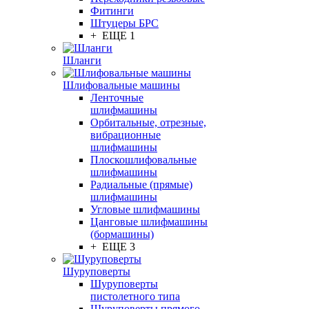
Фитинги
Штуцеры БРС
+ ЕЩЕ 1
Шланги
Шлифовальные машины
Ленточные
шлифмашины
Орбитальные, отрезные,
вибрационные
шлифмашины
Плоскошлифовальные
шлифмашины
Радиальные (прямые)
шлифмашины
Угловые шлифмашины
Цанговые шлифмашины
(бормашины)
+ ЕЩЕ 3
Шуруповерты
Шуруповерты
пистолетного типа
Шуруповерты прямого