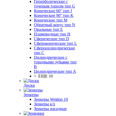
Гиперболические с
точеным торцом тип G
Конические 60° тип J
Конические 90° тип K
Конические тип M
Обратный конус тип N
Овальные тип E
Пламевидные тип H
Сферические тип D
Сфероконические тип L
Сфероцилиндрические
тип C
Цилиндрические с
торцевыми зубьями тип
B
Цилиндрические тип А
+ ЕЩЕ 10
Диски
Зенкеры
Зенкеры Weldon 19
Зенкеры к/х
Зенкеры насадные