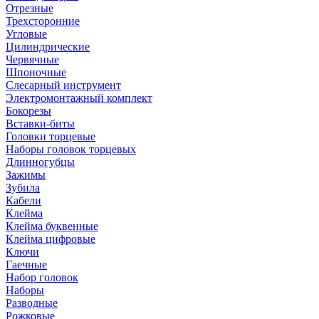
Отрезные
Трехсторонние
Угловые
Цилиндрические
Червячные
Шпоночные
Слесарный инструмент
Электромонтажный комплект
Бокорезы
Вставки-биты
Головки торцевые
Наборы головок торцевых
Длинногубцы
Зажимы
Зубила
Кабели
Клейма
Клейма буквенные
Клейма цифровые
Ключи
Гаечные
Набор головок
Наборы
Разводные
Рожковые