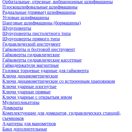
Орбитальные, отрезные, вибрационные шлифмашины
Плоскошлифовальные шлифмашины
Радиальные (прямые) шлифмашины
Угловые шлифмашины
Цанговые шлифмашины (бормашины)
Шуруповерты
Шуруповерты пистолетного типа
Шуруповерты прямого типа
Гидравлический инструмент
Гайковерты и болтовой инструмент
Гайковерты гидравлические
Гайковерты гидравлические кассетные
Гайкодержатели магнитные
Головки торцевые ударные для гайковерта
Ключи динамометрические
Ключи динамометрические со встроенным храповиком
Ключи ударные изогнутые
Ключи ударные прямые
Ключи ударные с открытым зевом
Мультипликаторы
Домкраты
Комплектующие для домкратов, гидравлических станций,
съемников
Адаптеры для манометров
Баки дополнительные