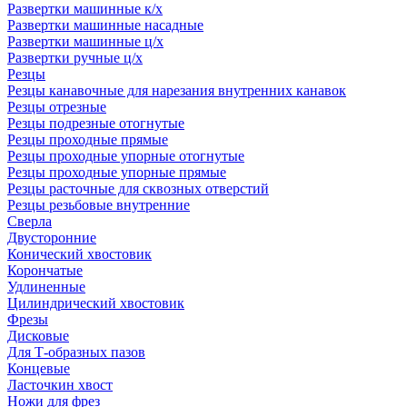
Развертки машинные к/х
Развертки машинные насадные
Развертки машинные ц/х
Развертки ручные ц/х
Резцы
Резцы канавочные для нарезания внутренних канавок
Резцы отрезные
Резцы подрезные отогнутые
Резцы проходные прямые
Резцы проходные упорные отогнутые
Резцы проходные упорные прямые
Резцы расточные для сквозных отверстий
Резцы резьбовые внутренние
Сверла
Двусторонние
Конический хвостовик
Корончатые
Удлиненные
Цилиндрический хвостовик
Фрезы
Дисковые
Для Т-образных пазов
Концевые
Ласточкин хвост
Ножи для фрез