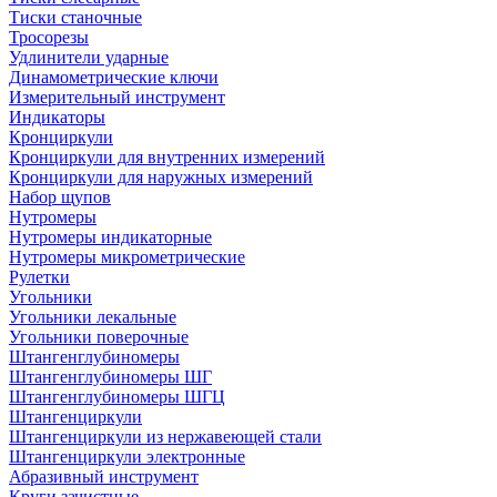
Тиски станочные
Тросорезы
Удлинители ударные
Динамометрические ключи
Измерительный инструмент
Индикаторы
Кронциркули
Кронциркули для внутренних измерений
Кронциркули для наружных измерений
Набор щупов
Нутромеры
Нутромеры индикаторные
Нутромеры микрометрические
Рулетки
Угольники
Угольники лекальные
Угольники поверочные
Штангенглубиномеры
Штангенглубиномеры ШГ
Штангенглубиномеры ШГЦ
Штангенциркули
Штангенциркули из нержавеющей стали
Штангенциркули электронные
Абразивный инструмент
Круги зачистные