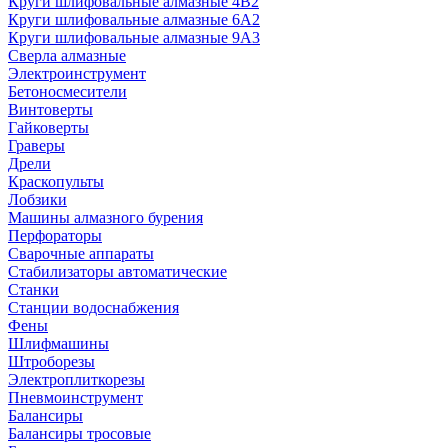
Круги шлифовальные алмазные 4В2
Круги шлифовальные алмазные 6A2
Круги шлифовальные алмазные 9А3
Сверла алмазные
Электроинструмент
Бетоносмесители
Винтоверты
Гайковерты
Граверы
Дрели
Краскопульты
Лобзики
Машины алмазного бурения
Перфораторы
Сварочные аппараты
Стабилизаторы автоматические
Станки
Станции водоснабжения
Фены
Шлифмашины
Штроборезы
Электроплиткорезы
Пневмоинструмент
Балансиры
Балансиры тросовые