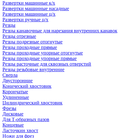
Развертки машинные к/х
Развертки машинные насадные
Развертки машинные ц/х
Развертки ручные ц/х
Резцы
Резцы канавочные для нарезания внутренних канавок
Резцы отрезные
Резцы подрезные отогнутые
Резцы проходные прямые
Резцы проходные упорные отогнутые
Резцы проходные упорные прямые
Резцы расточные для сквозных отверстий
Резцы резьбовые внутренние
Сверла
Двусторонние
Конический хвостовик
Корончатые
Удлиненные
Цилиндрический хвостовик
Фрезы
Дисковые
Для Т-образных пазов
Концевые
Ласточкин хвост
Ножи для фрез