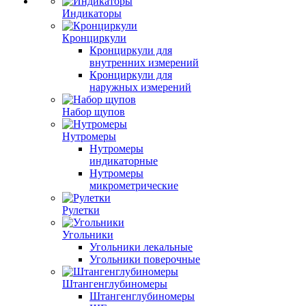
Индикаторы
Кронциркули
Кронциркули для
внутренних измерений
Кронциркули для
наружных измерений
Набор щупов
Нутромеры
Нутромеры
индикаторные
Нутромеры
микрометрические
Рулетки
Угольники
Угольники лекальные
Угольники поверочные
Штангенглубиномеры
Штангенглубиномеры