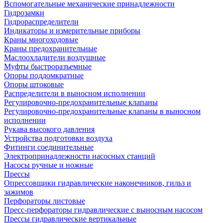
Вспомогательные механические принадлежности
Гидрозамки
Гидрораспределители
Индикаторы и измерительные приборы
Краны многоходовые
Краны предохранительные
Маслоохладители воздушные
Муфты быстроразъемные
Опоры поддомкратные
Опоры штоковые
Распределители в выносном исполнении
Регулировочно-предохранительные клапаны
Регулировочно-предохранительные клапаны в выносном
исполнении
Рукава высокого давления
Устройства подготовки воздуха
Фитинги соединительные
Электропринадлежности насосных станций
Насосы ручные и ножные
Прессы
Опрессовщики гидравлические наконечников, гильз и
зажимов
Перфораторы листовые
Пресс-перфораторы гидравлические с выносным насосом
Прессы гидравлические вертикальные