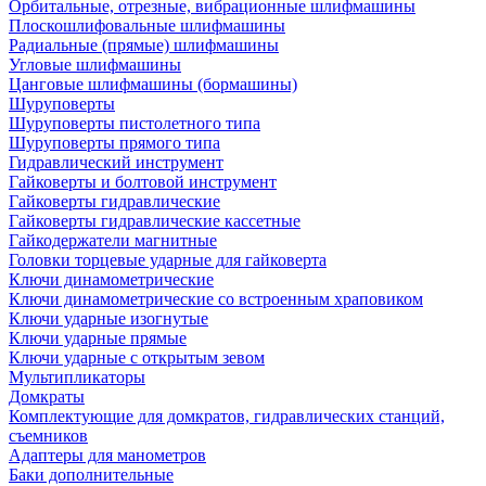
Орбитальные, отрезные, вибрационные шлифмашины
Плоскошлифовальные шлифмашины
Радиальные (прямые) шлифмашины
Угловые шлифмашины
Цанговые шлифмашины (бормашины)
Шуруповерты
Шуруповерты пистолетного типа
Шуруповерты прямого типа
Гидравлический инструмент
Гайковерты и болтовой инструмент
Гайковерты гидравлические
Гайковерты гидравлические кассетные
Гайкодержатели магнитные
Головки торцевые ударные для гайковерта
Ключи динамометрические
Ключи динамометрические со встроенным храповиком
Ключи ударные изогнутые
Ключи ударные прямые
Ключи ударные с открытым зевом
Мультипликаторы
Домкраты
Комплектующие для домкратов, гидравлических станций,
съемников
Адаптеры для манометров
Баки дополнительные