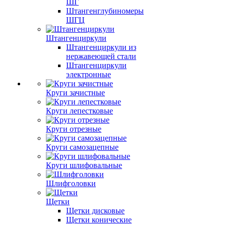
ШГ
Штангенглубиномеры
ШГЦ
Штангенциркули
Штангенциркули из
нержавеющей стали
Штангенциркули
электронные
Круги зачистные
Круги лепестковые
Круги отрезные
Круги самозацепные
Круги шлифовальные
Шлифголовки
Щетки
Щетки дисковые
Щетки конические