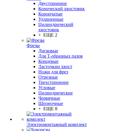
Двусторонние
Конический хвостовик
Корончатые
Удлиненные
Цилиндрический
хвостовик
+ ЕЩЕ 2
Фрезы
Дисковые
Для Т-образных пазов
Концевые
Ласточкин хвост
Ножи для фрез
Отрезные
Трехсторонние
Угловые
Цилиндрические
Червячные
Шпоночные
+ ЕЩЕ 8
Электромонтажный комплект