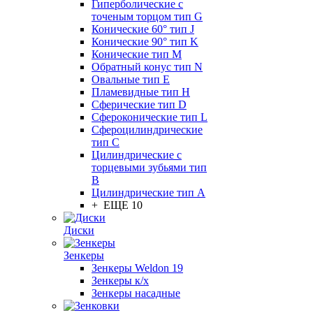
Гиперболические с
точеным торцом тип G
Конические 60° тип J
Конические 90° тип K
Конические тип M
Обратный конус тип N
Овальные тип E
Пламевидные тип H
Сферические тип D
Сфероконические тип L
Сфероцилиндрические
тип C
Цилиндрические с
торцевыми зубьями тип
B
Цилиндрические тип А
+ ЕЩЕ 10
Диски
Зенкеры
Зенкеры Weldon 19
Зенкеры к/х
Зенкеры насадные