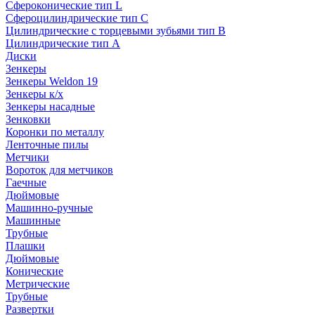
Сфероконические тип L
Сфероцилиндрические тип C
Цилиндрические с торцевыми зубьями тип B
Цилиндрические тип А
Диски
Зенкеры
Зенкеры Weldon 19
Зенкеры к/х
Зенкеры насадные
Зенковки
Коронки по металлу
Ленточные пилы
Метчики
Вороток для метчиков
Гаечные
Дюймовые
Машинно-ручные
Машинные
Трубные
Плашки
Дюймовые
Конические
Метрические
Трубные
Развертки