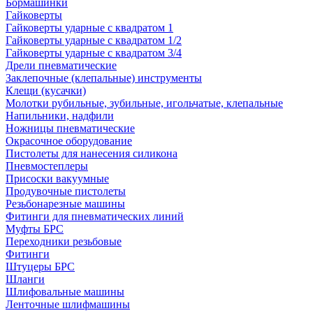
Бормашинки
Гайковерты
Гайковерты ударные с квадратом 1
Гайковерты ударные с квадратом 1/2
Гайковерты ударные с квадратом 3/4
Дрели пневматические
Заклепочные (клепальные) инструменты
Клещи (кусачки)
Молотки рубильные, зубильные, игольчатые, клепальные
Напильники, надфили
Ножницы пневматические
Окрасочное оборудование
Пистолеты для нанесения силикона
Пневмостеплеры
Присоски вакуумные
Продувочные пистолеты
Резьбонарезные машины
Фитинги для пневматических линий
Муфты БРС
Переходники резьбовые
Фитинги
Штуцеры БРС
Шланги
Шлифовальные машины
Ленточные шлифмашины