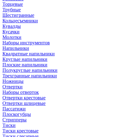
Торцевые
Трубные
Шестигранные
Кольцесъемники
Кувалды
Кусачки
Молотки
Наборы инструментов
Напильники
Квадратные напильники
Круглые напильники
Плоские напильники
Полукруглые напильники
Трехгранные напильники
Ножницы
Отвертки
Наборы отверток
Отвертки крестовые
Отвертки шлицевые
Пассатижи
Плоскогубцы
Стрипперы
Тиски
Тиски крестовые
Тиски слесарные