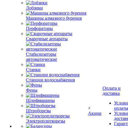
Лобзики
Машины алмазного бурения
Перфораторы
Сварочные аппараты
Стабилизаторы
автоматические
Станки
Станции водоснабжения
Оплата и
Фены
доставка
Шлифмашины
Услови
оплат
Штроборезы
Акции
Услови
достав
Электроплиткорезы
Гарант