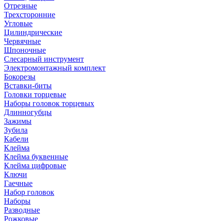
Отрезные
Трехсторонние
Угловые
Цилиндрические
Червячные
Шпоночные
Слесарный инструмент
Электромонтажный комплект
Бокорезы
Вставки-биты
Головки торцевые
Наборы головок торцевых
Длинногубцы
Зажимы
Зубила
Кабели
Клейма
Клейма буквенные
Клейма цифровые
Ключи
Гаечные
Набор головок
Наборы
Разводные
Рожковые