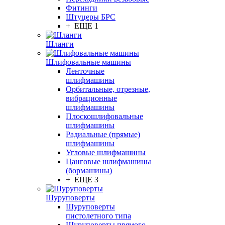
Фитинги
Штуцеры БРС
+ ЕЩЕ 1
Шланги
Шлифовальные машины
Ленточные
шлифмашины
Орбитальные, отрезные,
вибрационные
шлифмашины
Плоскошлифовальные
шлифмашины
Радиальные (прямые)
шлифмашины
Угловые шлифмашины
Цанговые шлифмашины
(бормашины)
+ ЕЩЕ 3
Шуруповерты
Шуруповерты
пистолетного типа
Шуруповерты прямого