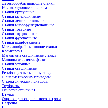
Деревообрабатывающие станки
Комплектующие к станкам
Станки брусующие
Станки круглопильные
Станки ленточнопильные
Станки многофункциональные
Станки токарные
Станки торцовочные
Станки фуговальные
Станки шлифовальные
Металлообрабатывающие станки
Кромкорезы
Магнитные сверлильные станки
Машины для снятия фаски
Станки заточные
Станки сверлильные
Резьбонарезные манипуляторы
С пневматическим приводом
С электрическим приводом
Труборезы
Оснастка станочная
Втулки
Оправки для сверлильного патрона
Патроны
Цанги