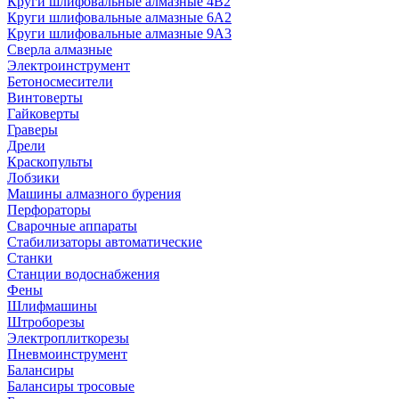
Круги шлифовальные алмазные 4В2
Круги шлифовальные алмазные 6A2
Круги шлифовальные алмазные 9А3
Сверла алмазные
Электроинструмент
Бетоносмесители
Винтоверты
Гайковерты
Граверы
Дрели
Краскопульты
Лобзики
Машины алмазного бурения
Перфораторы
Сварочные аппараты
Стабилизаторы автоматические
Станки
Станции водоснабжения
Фены
Шлифмашины
Штроборезы
Электроплиткорезы
Пневмоинструмент
Балансиры
Балансиры тросовые