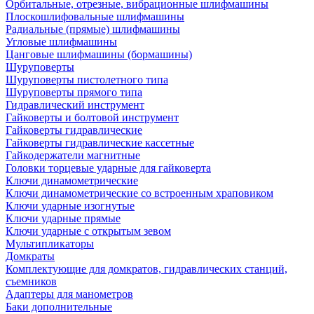
Орбитальные, отрезные, вибрационные шлифмашины
Плоскошлифовальные шлифмашины
Радиальные (прямые) шлифмашины
Угловые шлифмашины
Цанговые шлифмашины (бормашины)
Шуруповерты
Шуруповерты пистолетного типа
Шуруповерты прямого типа
Гидравлический инструмент
Гайковерты и болтовой инструмент
Гайковерты гидравлические
Гайковерты гидравлические кассетные
Гайкодержатели магнитные
Головки торцевые ударные для гайковерта
Ключи динамометрические
Ключи динамометрические со встроенным храповиком
Ключи ударные изогнутые
Ключи ударные прямые
Ключи ударные с открытым зевом
Мультипликаторы
Домкраты
Комплектующие для домкратов, гидравлических станций,
съемников
Адаптеры для манометров
Баки дополнительные