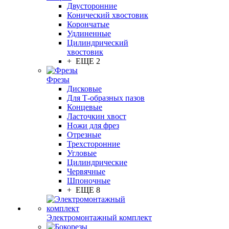
Двусторонние
Конический хвостовик
Корончатые
Удлиненные
Цилиндрический
хвостовик
+ ЕЩЕ 2
Фрезы
Дисковые
Для Т-образных пазов
Концевые
Ласточкин хвост
Ножи для фрез
Отрезные
Трехсторонние
Угловые
Цилиндрические
Червячные
Шпоночные
+ ЕЩЕ 8
Электромонтажный комплект