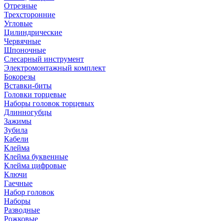
Отрезные
Трехсторонние
Угловые
Цилиндрические
Червячные
Шпоночные
Слесарный инструмент
Электромонтажный комплект
Бокорезы
Вставки-биты
Головки торцевые
Наборы головок торцевых
Длинногубцы
Зажимы
Зубила
Кабели
Клейма
Клейма буквенные
Клейма цифровые
Ключи
Гаечные
Набор головок
Наборы
Разводные
Рожковые