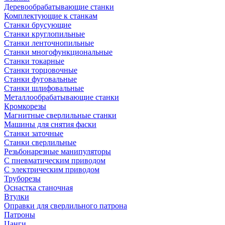
Деревообрабатывающие станки
Комплектующие к станкам
Станки брусующие
Станки круглопильные
Станки ленточнопильные
Станки многофункциональные
Станки токарные
Станки торцовочные
Станки фуговальные
Станки шлифовальные
Металлообрабатывающие станки
Кромкорезы
Магнитные сверлильные станки
Машины для снятия фаски
Станки заточные
Станки сверлильные
Резьбонарезные манипуляторы
С пневматическим приводом
С электрическим приводом
Труборезы
Оснастка станочная
Втулки
Оправки для сверлильного патрона
Патроны
Цанги