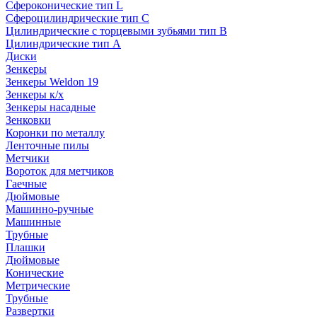
Сфероконические тип L
Сфероцилиндрические тип C
Цилиндрические с торцевыми зубьями тип B
Цилиндрические тип А
Диски
Зенкеры
Зенкеры Weldon 19
Зенкеры к/х
Зенкеры насадные
Зенковки
Коронки по металлу
Ленточные пилы
Метчики
Вороток для метчиков
Гаечные
Дюймовые
Машинно-ручные
Машинные
Трубные
Плашки
Дюймовые
Конические
Метрические
Трубные
Развертки