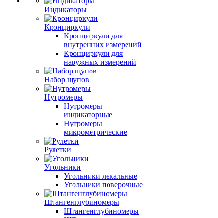
Индикаторы
Кронциркули
Кронциркули для
внутренних измерений
Кронциркули для
наружных измерений
Набор щупов
Нутромеры
Нутромеры
индикаторные
Нутромеры
микрометрические
Рулетки
Угольники
Угольники лекальные
Угольники поверочные
Штангенглубиномеры
Штангенглубиномеры