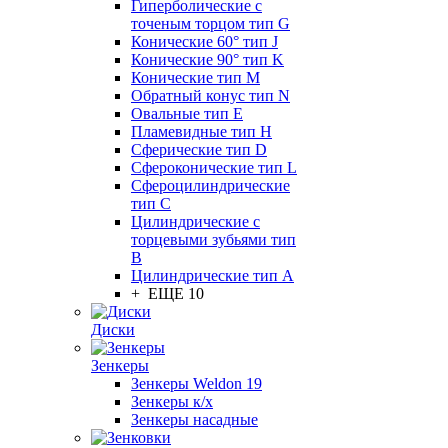
Гиперболические с
точеным торцом тип G
Конические 60° тип J
Конические 90° тип K
Конические тип M
Обратный конус тип N
Овальные тип E
Пламевидные тип H
Сферические тип D
Сфероконические тип L
Сфероцилиндрические
тип C
Цилиндрические с
торцевыми зубьями тип
B
Цилиндрические тип А
+ ЕЩЕ 10
Диски
Зенкеры
Зенкеры Weldon 19
Зенкеры к/х
Зенкеры насадные