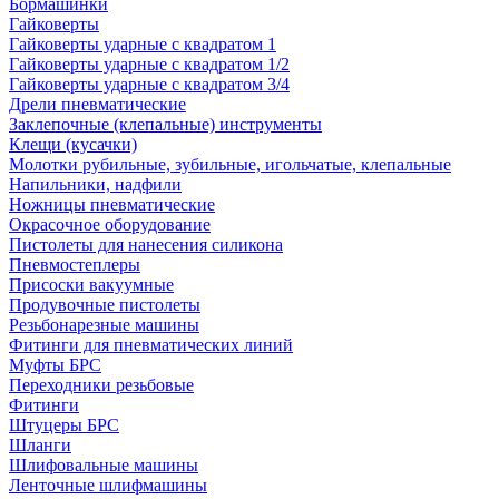
Бормашинки
Гайковерты
Гайковерты ударные с квадратом 1
Гайковерты ударные с квадратом 1/2
Гайковерты ударные с квадратом 3/4
Дрели пневматические
Заклепочные (клепальные) инструменты
Клещи (кусачки)
Молотки рубильные, зубильные, игольчатые, клепальные
Напильники, надфили
Ножницы пневматические
Окрасочное оборудование
Пистолеты для нанесения силикона
Пневмостеплеры
Присоски вакуумные
Продувочные пистолеты
Резьбонарезные машины
Фитинги для пневматических линий
Муфты БРС
Переходники резьбовые
Фитинги
Штуцеры БРС
Шланги
Шлифовальные машины
Ленточные шлифмашины