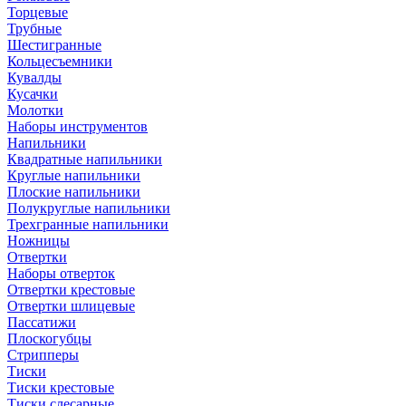
Торцевые
Трубные
Шестигранные
Кольцесъемники
Кувалды
Кусачки
Молотки
Наборы инструментов
Напильники
Квадратные напильники
Круглые напильники
Плоские напильники
Полукруглые напильники
Трехгранные напильники
Ножницы
Отвертки
Наборы отверток
Отвертки крестовые
Отвертки шлицевые
Пассатижи
Плоскогубцы
Стрипперы
Тиски
Тиски крестовые
Тиски слесарные