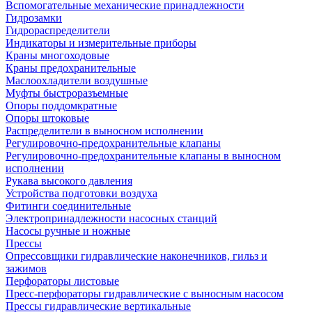
Вспомогательные механические принадлежности
Гидрозамки
Гидрораспределители
Индикаторы и измерительные приборы
Краны многоходовые
Краны предохранительные
Маслоохладители воздушные
Муфты быстроразъемные
Опоры поддомкратные
Опоры штоковые
Распределители в выносном исполнении
Регулировочно-предохранительные клапаны
Регулировочно-предохранительные клапаны в выносном
исполнении
Рукава высокого давления
Устройства подготовки воздуха
Фитинги соединительные
Электропринадлежности насосных станций
Насосы ручные и ножные
Прессы
Опрессовщики гидравлические наконечников, гильз и
зажимов
Перфораторы листовые
Пресс-перфораторы гидравлические с выносным насосом
Прессы гидравлические вертикальные