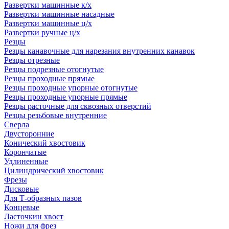
Развертки машинные к/х
Развертки машинные насадные
Развертки машинные ц/х
Развертки ручные ц/х
Резцы
Резцы канавочные для нарезания внутренних канавок
Резцы отрезные
Резцы подрезные отогнутые
Резцы проходные прямые
Резцы проходные упорные отогнутые
Резцы проходные упорные прямые
Резцы расточные для сквозных отверстий
Резцы резьбовые внутренние
Сверла
Двусторонние
Конический хвостовик
Корончатые
Удлиненные
Цилиндрический хвостовик
Фрезы
Дисковые
Для Т-образных пазов
Концевые
Ласточкин хвост
Ножи для фрез