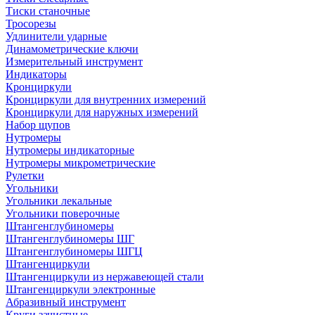
Тиски станочные
Тросорезы
Удлинители ударные
Динамометрические ключи
Измерительный инструмент
Индикаторы
Кронциркули
Кронциркули для внутренних измерений
Кронциркули для наружных измерений
Набор щупов
Нутромеры
Нутромеры индикаторные
Нутромеры микрометрические
Рулетки
Угольники
Угольники лекальные
Угольники поверочные
Штангенглубиномеры
Штангенглубиномеры ШГ
Штангенглубиномеры ШГЦ
Штангенциркули
Штангенциркули из нержавеющей стали
Штангенциркули электронные
Абразивный инструмент
Круги зачистные