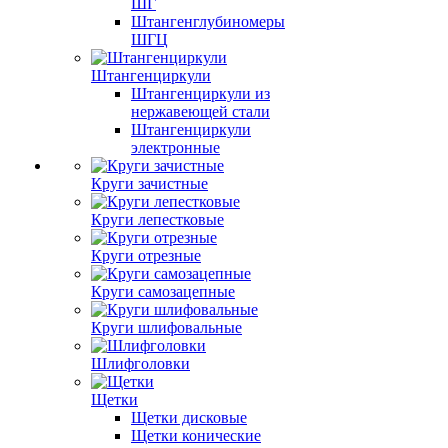
ШГ
Штангенглубиномеры
ШГЦ
Штангенциркули
Штангенциркули из
нержавеющей стали
Штангенциркули
электронные
Круги зачистные
Круги лепестковые
Круги отрезные
Круги самозацепные
Круги шлифовальные
Шлифголовки
Щетки
Щетки дисковые
Щетки конические