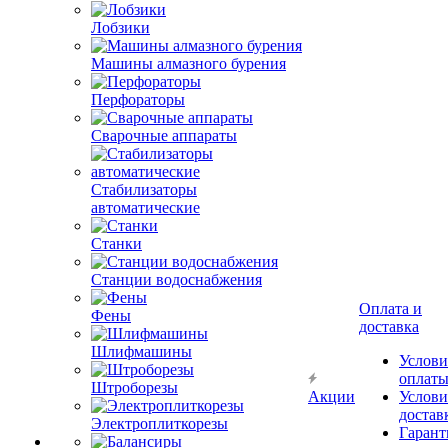
Лобзики
Машины алмазного бурения
Перфораторы
Сварочные аппараты
Стабилизаторы
автоматические
Станки
Станции водоснабжения
Оплата и
Фены
доставка
Шлифмашины
Услови
оплат
Штроборезы
Акции
Услови
достав
Электроплиткорезы
Гарант