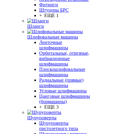
Фитинги
Штуцеры БРС
+ ЕЩЕ 1
Шланги
Шлифовальные машины
Ленточные
шлифмашины
Орбитальные, отрезные,
вибрационные
шлифмашины
Плоскошлифовальные
шлифмашины
Радиальные (прямые)
шлифмашины
Угловые шлифмашины
Цанговые шлифмашины
(бормашины)
+ ЕЩЕ 3
Шуруповерты
Шуруповерты
пистолетного типа
Шуруповерты прямого