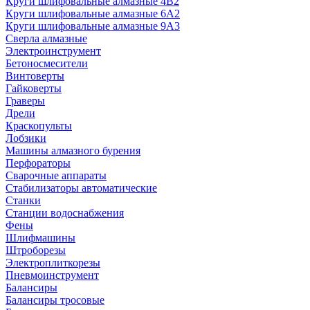
Круги шлифовальные алмазные 4В2
Круги шлифовальные алмазные 6A2
Круги шлифовальные алмазные 9А3
Сверла алмазные
Электроинструмент
Бетоносмесители
Винтоверты
Гайковерты
Граверы
Дрели
Краскопульты
Лобзики
Машины алмазного бурения
Перфораторы
Сварочные аппараты
Стабилизаторы автоматические
Станки
Станции водоснабжения
Фены
Шлифмашины
Штроборезы
Электроплиткорезы
Пневмоинструмент
Балансиры
Балансиры тросовые