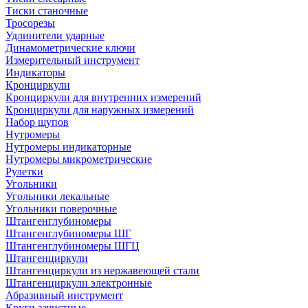
Тиски станочные
Тросорезы
Удлинители ударные
Динамометрические ключи
Измерительный инструмент
Индикаторы
Кронциркули
Кронциркули для внутренних измерений
Кронциркули для наружных измерений
Набор щупов
Нутромеры
Нутромеры индикаторные
Нутромеры микрометрические
Рулетки
Угольники
Угольники лекальные
Угольники поверочные
Штангенглубиномеры
Штангенглубиномеры ШГ
Штангенглубиномеры ШГЦ
Штангенциркули
Штангенциркули из нержавеющей стали
Штангенциркули электронные
Абразивный инструмент
Круги зачистные