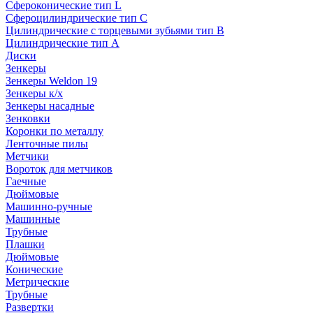
Сфероконические тип L
Сфероцилиндрические тип C
Цилиндрические с торцевыми зубьями тип B
Цилиндрические тип А
Диски
Зенкеры
Зенкеры Weldon 19
Зенкеры к/х
Зенкеры насадные
Зенковки
Коронки по металлу
Ленточные пилы
Метчики
Вороток для метчиков
Гаечные
Дюймовые
Машинно-ручные
Машинные
Трубные
Плашки
Дюймовые
Конические
Метрические
Трубные
Развертки