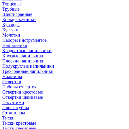
Торцевые
Трубные
Шестигранные
Кольцесъемники
Кувалды
Кусачки
Молотки
Наборы инструментов
Напильники
Квадратные напильники
Круглые напильники
Плоские напильники
Полукруглые напильники
Трехгранные напильники
Ножницы
Отвертки
Наборы отверток
Отвертки крестовые
Отвертки шлицевые
Пассатижи
Плоскогубцы
Стрипперы
Тиски
Тиски крестовые
Тиски слесарные