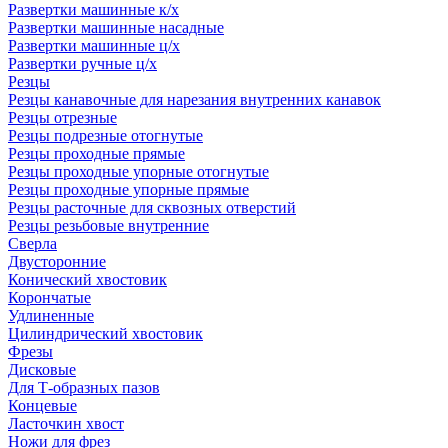
Развертки машинные к/х
Развертки машинные насадные
Развертки машинные ц/х
Развертки ручные ц/х
Резцы
Резцы канавочные для нарезания внутренних канавок
Резцы отрезные
Резцы подрезные отогнутые
Резцы проходные прямые
Резцы проходные упорные отогнутые
Резцы проходные упорные прямые
Резцы расточные для сквозных отверстий
Резцы резьбовые внутренние
Сверла
Двусторонние
Конический хвостовик
Корончатые
Удлиненные
Цилиндрический хвостовик
Фрезы
Дисковые
Для Т-образных пазов
Концевые
Ласточкин хвост
Ножи для фрез