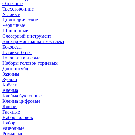
Отрезные
Трехсторонние
Угловые
Цилиндрические
Червячные
Шпоночные
Слесарный инструмент
Электромонтажный комплект
Бокорезы
Вставки-биты
Головки торцевые
Наборы головок торцевых
Длинногубцы
Зажимы
Зубила
Кабели
Клейма
Клейма буквенные
Клейма цифровые
Ключи
Гаечные
Набор головок
Наборы
Разводные
Рожковые