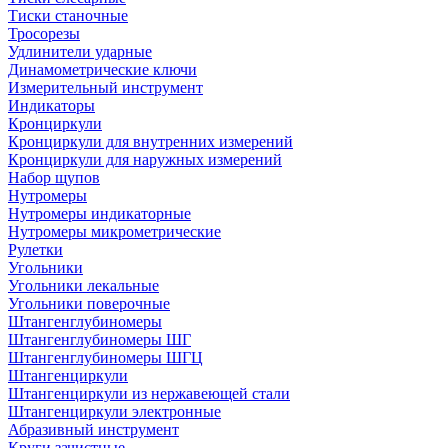
Тиски станочные
Тросорезы
Удлинители ударные
Динамометрические ключи
Измерительный инструмент
Индикаторы
Кронциркули
Кронциркули для внутренних измерений
Кронциркули для наружных измерений
Набор щупов
Нутромеры
Нутромеры индикаторные
Нутромеры микрометрические
Рулетки
Угольники
Угольники лекальные
Угольники поверочные
Штангенглубиномеры
Штангенглубиномеры ШГ
Штангенглубиномеры ШГЦ
Штангенциркули
Штангенциркули из нержавеющей стали
Штангенциркули электронные
Абразивный инструмент
Круги зачистные