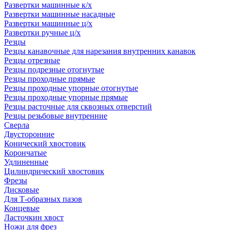
Развертки машинные к/х
Развертки машинные насадные
Развертки машинные ц/х
Развертки ручные ц/х
Резцы
Резцы канавочные для нарезания внутренних канавок
Резцы отрезные
Резцы подрезные отогнутые
Резцы проходные прямые
Резцы проходные упорные отогнутые
Резцы проходные упорные прямые
Резцы расточные для сквозных отверстий
Резцы резьбовые внутренние
Сверла
Двусторонние
Конический хвостовик
Корончатые
Удлиненные
Цилиндрический хвостовик
Фрезы
Дисковые
Для Т-образных пазов
Концевые
Ласточкин хвост
Ножи для фрез