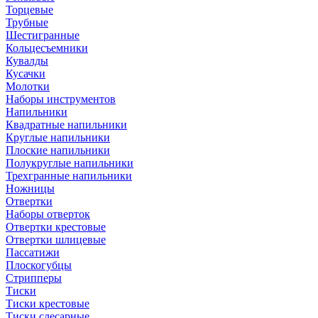
Торцевые
Трубные
Шестигранные
Кольцесъемники
Кувалды
Кусачки
Молотки
Наборы инструментов
Напильники
Квадратные напильники
Круглые напильники
Плоские напильники
Полукруглые напильники
Трехгранные напильники
Ножницы
Отвертки
Наборы отверток
Отвертки крестовые
Отвертки шлицевые
Пассатижи
Плоскогубцы
Стрипперы
Тиски
Тиски крестовые
Тиски слесарные