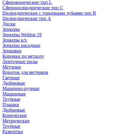
Сфероконические тип L
Сфероцилиндрические тип C
Цилиндрические с торцевыми зубьями тип B
Цилиндрические тип А
Диски
Зенкеры
Зенкеры Weldon 19
Зенкеры к/х
Зенкеры насадные
Зенковки
Коронки по металлу
Ленточные пилы
Метчики
Вороток для метчиков
Гаечные
Дюймовые
Машинно-ручные
Машинные
Трубные
Плашки
Дюймовые
Конические
Метрические
Трубные
Развертки