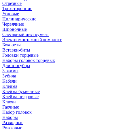
Отрезные
Трехсторонние
Угловые
Цилиндрические
Червячные
Шпоночные
Слесарный инструмент
Электромонтажный комплект
Бокорезы
Вставки-биты
Головки торцевые
Наборы головок торцевых
Длинногубцы
Зажимы
Зубила
Кабели
Клейма
Клейма буквенные
Клейма цифровые
Ключи
Гаечные
Набор головок
Наборы
Разводные
Рожковые