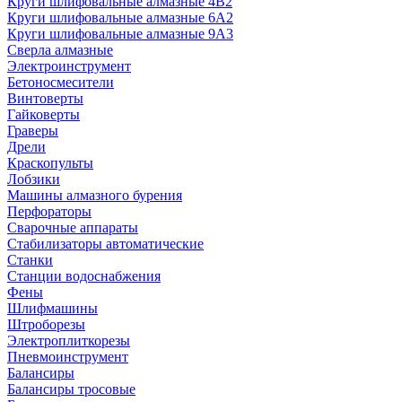
Круги шлифовальные алмазные 4В2
Круги шлифовальные алмазные 6A2
Круги шлифовальные алмазные 9А3
Сверла алмазные
Электроинструмент
Бетоносмесители
Винтоверты
Гайковерты
Граверы
Дрели
Краскопульты
Лобзики
Машины алмазного бурения
Перфораторы
Сварочные аппараты
Стабилизаторы автоматические
Станки
Станции водоснабжения
Фены
Шлифмашины
Штроборезы
Электроплиткорезы
Пневмоинструмент
Балансиры
Балансиры тросовые