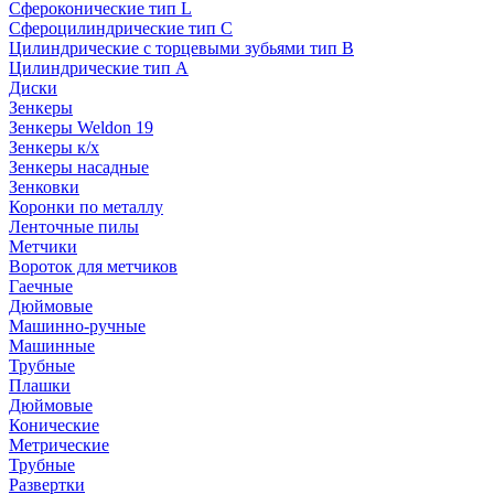
Сфероконические тип L
Сфероцилиндрические тип C
Цилиндрические с торцевыми зубьями тип B
Цилиндрические тип А
Диски
Зенкеры
Зенкеры Weldon 19
Зенкеры к/х
Зенкеры насадные
Зенковки
Коронки по металлу
Ленточные пилы
Метчики
Вороток для метчиков
Гаечные
Дюймовые
Машинно-ручные
Машинные
Трубные
Плашки
Дюймовые
Конические
Метрические
Трубные
Развертки