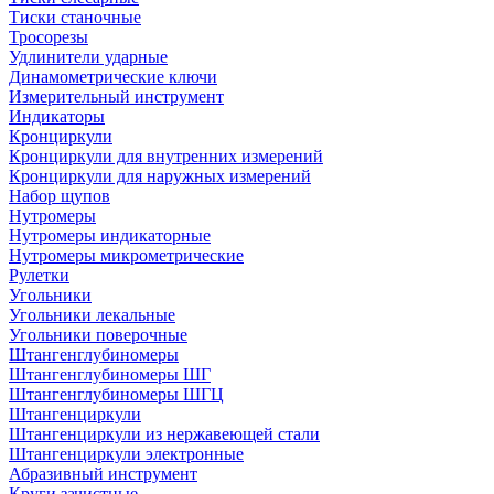
Тиски станочные
Тросорезы
Удлинители ударные
Динамометрические ключи
Измерительный инструмент
Индикаторы
Кронциркули
Кронциркули для внутренних измерений
Кронциркули для наружных измерений
Набор щупов
Нутромеры
Нутромеры индикаторные
Нутромеры микрометрические
Рулетки
Угольники
Угольники лекальные
Угольники поверочные
Штангенглубиномеры
Штангенглубиномеры ШГ
Штангенглубиномеры ШГЦ
Штангенциркули
Штангенциркули из нержавеющей стали
Штангенциркули электронные
Абразивный инструмент
Круги зачистные