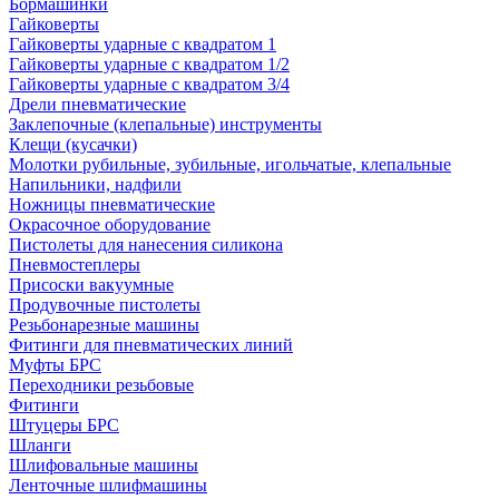
Бормашинки
Гайковерты
Гайковерты ударные с квадратом 1
Гайковерты ударные с квадратом 1/2
Гайковерты ударные с квадратом 3/4
Дрели пневматические
Заклепочные (клепальные) инструменты
Клещи (кусачки)
Молотки рубильные, зубильные, игольчатые, клепальные
Напильники, надфили
Ножницы пневматические
Окрасочное оборудование
Пистолеты для нанесения силикона
Пневмостеплеры
Присоски вакуумные
Продувочные пистолеты
Резьбонарезные машины
Фитинги для пневматических линий
Муфты БРС
Переходники резьбовые
Фитинги
Штуцеры БРС
Шланги
Шлифовальные машины
Ленточные шлифмашины