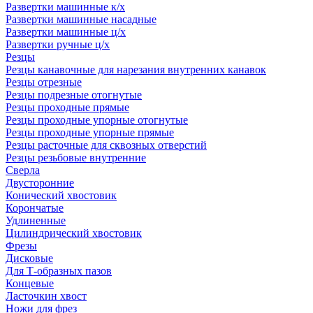
Развертки машинные к/х
Развертки машинные насадные
Развертки машинные ц/х
Развертки ручные ц/х
Резцы
Резцы канавочные для нарезания внутренних канавок
Резцы отрезные
Резцы подрезные отогнутые
Резцы проходные прямые
Резцы проходные упорные отогнутые
Резцы проходные упорные прямые
Резцы расточные для сквозных отверстий
Резцы резьбовые внутренние
Сверла
Двусторонние
Конический хвостовик
Корончатые
Удлиненные
Цилиндрический хвостовик
Фрезы
Дисковые
Для Т-образных пазов
Концевые
Ласточкин хвост
Ножи для фрез