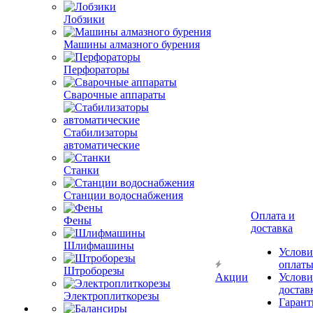
Лобзики
Машины алмазного бурения
Перфораторы
Сварочные аппараты
Стабилизаторы
автоматические
Станки
Станции водоснабжения
Оплата и
Фены
доставка
Шлифмашины
Услови
оплат
Штроборезы
Акции
Услови
достав
Электроплиткорезы
Гарант