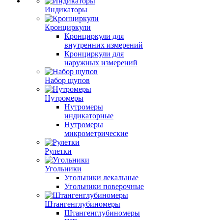
Индикаторы
Кронциркули
Кронциркули для
внутренних измерений
Кронциркули для
наружных измерений
Набор щупов
Нутромеры
Нутромеры
индикаторные
Нутромеры
микрометрические
Рулетки
Угольники
Угольники лекальные
Угольники поверочные
Штангенглубиномеры
Штангенглубиномеры