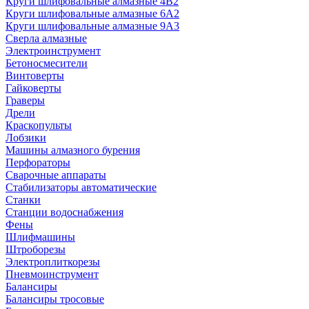
Круги шлифовальные алмазные 4В2
Круги шлифовальные алмазные 6A2
Круги шлифовальные алмазные 9А3
Сверла алмазные
Электроинструмент
Бетоносмесители
Винтоверты
Гайковерты
Граверы
Дрели
Краскопульты
Лобзики
Машины алмазного бурения
Перфораторы
Сварочные аппараты
Стабилизаторы автоматические
Станки
Станции водоснабжения
Фены
Шлифмашины
Штроборезы
Электроплиткорезы
Пневмоинструмент
Балансиры
Балансиры тросовые