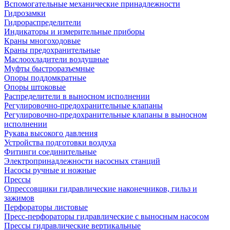
Вспомогательные механические принадлежности
Гидрозамки
Гидрораспределители
Индикаторы и измерительные приборы
Краны многоходовые
Краны предохранительные
Маслоохладители воздушные
Муфты быстроразъемные
Опоры поддомкратные
Опоры штоковые
Распределители в выносном исполнении
Регулировочно-предохранительные клапаны
Регулировочно-предохранительные клапаны в выносном
исполнении
Рукава высокого давления
Устройства подготовки воздуха
Фитинги соединительные
Электропринадлежности насосных станций
Насосы ручные и ножные
Прессы
Опрессовщики гидравлические наконечников, гильз и
зажимов
Перфораторы листовые
Пресс-перфораторы гидравлические с выносным насосом
Прессы гидравлические вертикальные