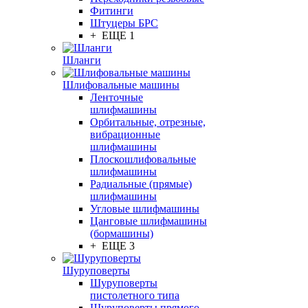
Фитинги
Штуцеры БРС
+ ЕЩЕ 1
Шланги
Шлифовальные машины
Ленточные
шлифмашины
Орбитальные, отрезные,
вибрационные
шлифмашины
Плоскошлифовальные
шлифмашины
Радиальные (прямые)
шлифмашины
Угловые шлифмашины
Цанговые шлифмашины
(бормашины)
+ ЕЩЕ 3
Шуруповерты
Шуруповерты
пистолетного типа
Шуруповерты прямого