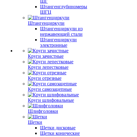
ШГ
Штангенглубиномеры
ШГЦ
Штангенциркули
Штангенциркули из
нержавеющей стали
Штангенциркули
электронные
Круги зачистные
Круги лепестковые
Круги отрезные
Круги самозацепные
Круги шлифовальные
Шлифголовки
Щетки
Щетки дисковые
Щетки конические