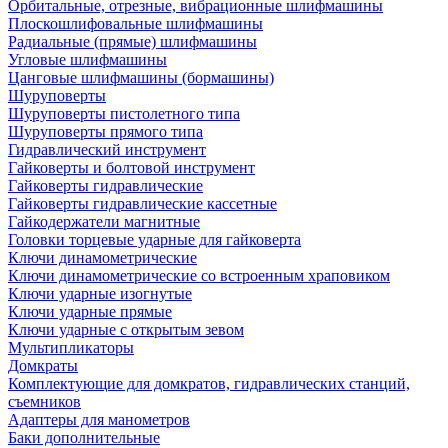
Орбитальные, отрезные, вибрационные шлифмашины
Плоскошлифовальные шлифмашины
Радиальные (прямые) шлифмашины
Угловые шлифмашины
Цанговые шлифмашины (бормашины)
Шуруповерты
Шуруповерты пистолетного типа
Шуруповерты прямого типа
Гидравлический инструмент
Гайковерты и болтовой инструмент
Гайковерты гидравлические
Гайковерты гидравлические кассетные
Гайкодержатели магнитные
Головки торцевые ударные для гайковерта
Ключи динамометрические
Ключи динамометрические со встроенным храповиком
Ключи ударные изогнутые
Ключи ударные прямые
Ключи ударные с открытым зевом
Мультипликаторы
Домкраты
Комплектующие для домкратов, гидравлических станций,
съемников
Адаптеры для манометров
Баки дополнительные