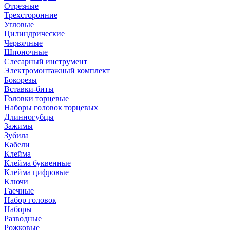
Отрезные
Трехсторонние
Угловые
Цилиндрические
Червячные
Шпоночные
Слесарный инструмент
Электромонтажный комплект
Бокорезы
Вставки-биты
Головки торцевые
Наборы головок торцевых
Длинногубцы
Зажимы
Зубила
Кабели
Клейма
Клейма буквенные
Клейма цифровые
Ключи
Гаечные
Набор головок
Наборы
Разводные
Рожковые