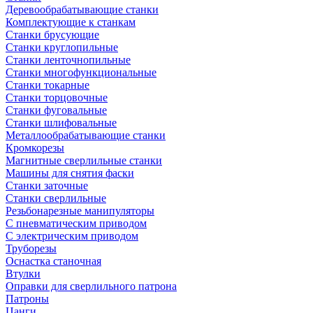
Деревообрабатывающие станки
Комплектующие к станкам
Станки брусующие
Станки круглопильные
Станки ленточнопильные
Станки многофункциональные
Станки токарные
Станки торцовочные
Станки фуговальные
Станки шлифовальные
Металлообрабатывающие станки
Кромкорезы
Магнитные сверлильные станки
Машины для снятия фаски
Станки заточные
Станки сверлильные
Резьбонарезные манипуляторы
С пневматическим приводом
С электрическим приводом
Труборезы
Оснастка станочная
Втулки
Оправки для сверлильного патрона
Патроны
Цанги