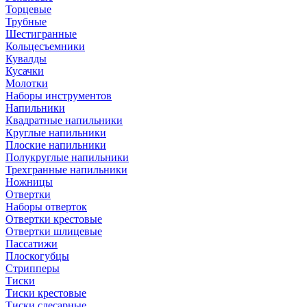
Торцевые
Трубные
Шестигранные
Кольцесъемники
Кувалды
Кусачки
Молотки
Наборы инструментов
Напильники
Квадратные напильники
Круглые напильники
Плоские напильники
Полукруглые напильники
Трехгранные напильники
Ножницы
Отвертки
Наборы отверток
Отвертки крестовые
Отвертки шлицевые
Пассатижи
Плоскогубцы
Стрипперы
Тиски
Тиски крестовые
Тиски слесарные