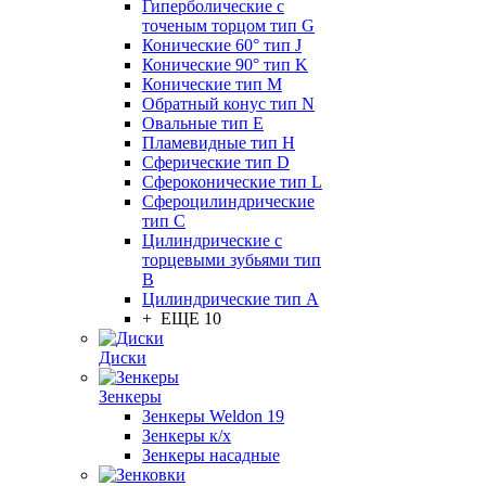
Гиперболические с
точеным торцом тип G
Конические 60° тип J
Конические 90° тип K
Конические тип M
Обратный конус тип N
Овальные тип E
Пламевидные тип H
Сферические тип D
Сфероконические тип L
Сфероцилиндрические
тип C
Цилиндрические с
торцевыми зубьями тип
B
Цилиндрические тип А
+ ЕЩЕ 10
Диски
Зенкеры
Зенкеры Weldon 19
Зенкеры к/х
Зенкеры насадные