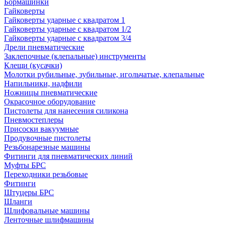
Бормашинки
Гайковерты
Гайковерты ударные с квадратом 1
Гайковерты ударные с квадратом 1/2
Гайковерты ударные с квадратом 3/4
Дрели пневматические
Заклепочные (клепальные) инструменты
Клещи (кусачки)
Молотки рубильные, зубильные, игольчатые, клепальные
Напильники, надфили
Ножницы пневматические
Окрасочное оборудование
Пистолеты для нанесения силикона
Пневмостеплеры
Присоски вакуумные
Продувочные пистолеты
Резьбонарезные машины
Фитинги для пневматических линий
Муфты БРС
Переходники резьбовые
Фитинги
Штуцеры БРС
Шланги
Шлифовальные машины
Ленточные шлифмашины