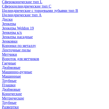
Сфероконические тип L
Сфероцилиндрические тип C
Цилиндрические с торцевыми зубьями тип B
Цилиндрические тип А
Диски
Зенкеры
Зенкеры Weldon 19
Зенкеры к/х
Зенкеры насадные
Зенковки
Коронки по металлу
Ленточные пилы
Метчики
Вороток для метчиков
Гаечные
Дюймовые
Машинно-ручные
Машинные
Трубные
Плашки
Дюймовые
Конические
Метрические
Трубные
Развертки