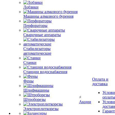
Лобзики
Машины алмазного бурения
Перфораторы
Сварочные аппараты
Стабилизаторы
автоматические
Станки
Станции водоснабжения
Оплата и
Фены
доставка
Шлифмашины
Услови
оплат
Штроборезы
Акции
Услови
достав
Электроплиткорезы
Гарант