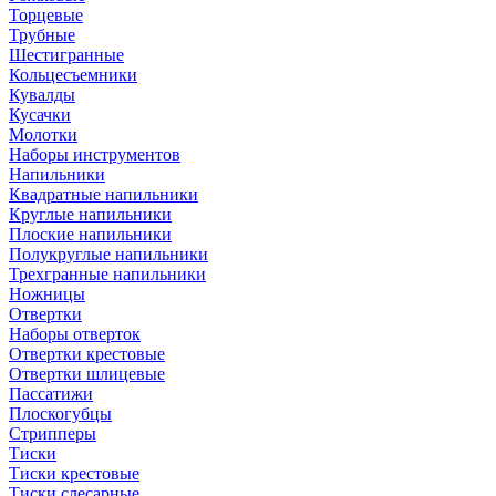
Торцевые
Трубные
Шестигранные
Кольцесъемники
Кувалды
Кусачки
Молотки
Наборы инструментов
Напильники
Квадратные напильники
Круглые напильники
Плоские напильники
Полукруглые напильники
Трехгранные напильники
Ножницы
Отвертки
Наборы отверток
Отвертки крестовые
Отвертки шлицевые
Пассатижи
Плоскогубцы
Стрипперы
Тиски
Тиски крестовые
Тиски слесарные