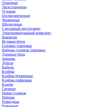
Отрезные
Трехсторонние
Угловые
Цилиндрические
Червячные
Шпоночные
Слесарный инструмент
Электромонтажный комплект
Бокорезы
Вставки-биты
Головки торцевые
Наборы головок торцевых
Длинногубцы
Зажимы
Зубила
Кабели
Клейма
Клейма буквенные
Клейма цифровые
Ключи
Гаечные
Набор головок
Наборы
Разводные
Рожковые