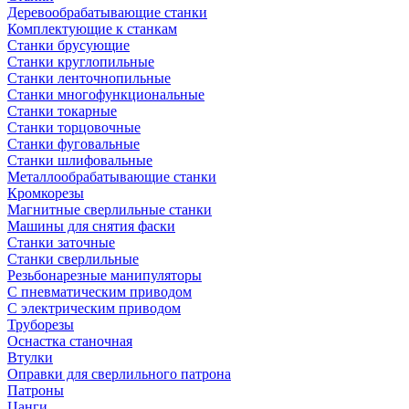
Деревообрабатывающие станки
Комплектующие к станкам
Станки брусующие
Станки круглопильные
Станки ленточнопильные
Станки многофункциональные
Станки токарные
Станки торцовочные
Станки фуговальные
Станки шлифовальные
Металлообрабатывающие станки
Кромкорезы
Магнитные сверлильные станки
Машины для снятия фаски
Станки заточные
Станки сверлильные
Резьбонарезные манипуляторы
С пневматическим приводом
С электрическим приводом
Труборезы
Оснастка станочная
Втулки
Оправки для сверлильного патрона
Патроны
Цанги