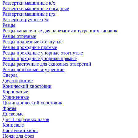
Развертки машинные к/х
Развертки машинные насадные
Развертки машинные ц/х
Развертки ручные ц/х
Резцы
Резцы канавочные для нарезания внутренних канавок
Резцы отрезные
Резцы подрезные отогнутые
Резцы проходные прямые
Резцы проходные упорные отогнутые
Резцы проходные упорные прямые
Резцы расточные для сквозных отверстий
Резцы резьбовые внутренние
Сверла
Двусторонние
Конический хвостовик
Корончатые
Удлиненные
Цилиндрический хвостовик
Фрезы
Дисковые
Для Т-образных пазов
Концевые
Ласточкин хвост
Ножи для фрез