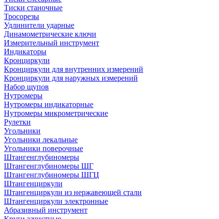
Тиски станочные
Тросорезы
Удлинители ударные
Динамометрические ключи
Измерительный инструмент
Индикаторы
Кронциркули
Кронциркули для внутренних измерений
Кронциркули для наружных измерений
Набор щупов
Нутромеры
Нутромеры индикаторные
Нутромеры микрометрические
Рулетки
Угольники
Угольники лекальные
Угольники поверочные
Штангенглубиномеры
Штангенглубиномеры ШГ
Штангенглубиномеры ШГЦ
Штангенциркули
Штангенциркули из нержавеющей стали
Штангенциркули электронные
Абразивный инструмент
Круги зачистные