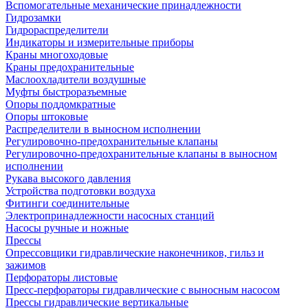
Вспомогательные механические принадлежности
Гидрозамки
Гидрораспределители
Индикаторы и измерительные приборы
Краны многоходовые
Краны предохранительные
Маслоохладители воздушные
Муфты быстроразъемные
Опоры поддомкратные
Опоры штоковые
Распределители в выносном исполнении
Регулировочно-предохранительные клапаны
Регулировочно-предохранительные клапаны в выносном
исполнении
Рукава высокого давления
Устройства подготовки воздуха
Фитинги соединительные
Электропринадлежности насосных станций
Насосы ручные и ножные
Прессы
Опрессовщики гидравлические наконечников, гильз и
зажимов
Перфораторы листовые
Пресс-перфораторы гидравлические с выносным насосом
Прессы гидравлические вертикальные