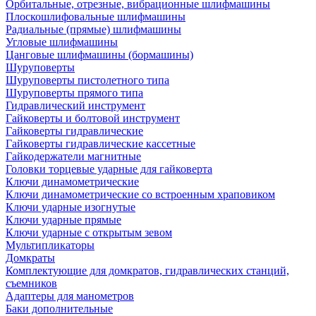
Орбитальные, отрезные, вибрационные шлифмашины
Плоскошлифовальные шлифмашины
Радиальные (прямые) шлифмашины
Угловые шлифмашины
Цанговые шлифмашины (бормашины)
Шуруповерты
Шуруповерты пистолетного типа
Шуруповерты прямого типа
Гидравлический инструмент
Гайковерты и болтовой инструмент
Гайковерты гидравлические
Гайковерты гидравлические кассетные
Гайкодержатели магнитные
Головки торцевые ударные для гайковерта
Ключи динамометрические
Ключи динамометрические со встроенным храповиком
Ключи ударные изогнутые
Ключи ударные прямые
Ключи ударные с открытым зевом
Мультипликаторы
Домкраты
Комплектующие для домкратов, гидравлических станций,
съемников
Адаптеры для манометров
Баки дополнительные