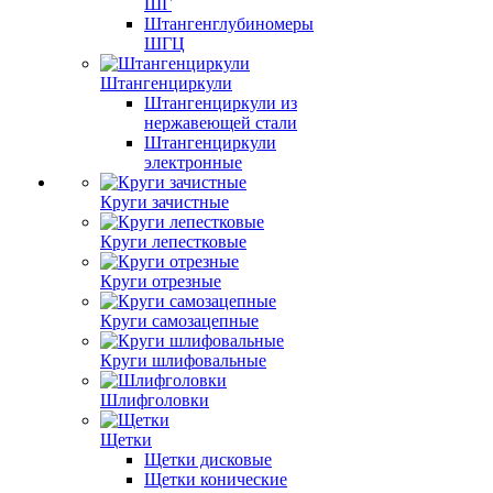
ШГ
Штангенглубиномеры
ШГЦ
Штангенциркули
Штангенциркули из
нержавеющей стали
Штангенциркули
электронные
Круги зачистные
Круги лепестковые
Круги отрезные
Круги самозацепные
Круги шлифовальные
Шлифголовки
Щетки
Щетки дисковые
Щетки конические