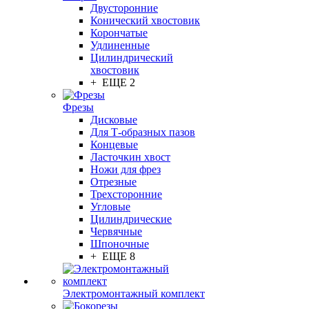
Двусторонние
Конический хвостовик
Корончатые
Удлиненные
Цилиндрический
хвостовик
+ ЕЩЕ 2
Фрезы
Дисковые
Для Т-образных пазов
Концевые
Ласточкин хвост
Ножи для фрез
Отрезные
Трехсторонние
Угловые
Цилиндрические
Червячные
Шпоночные
+ ЕЩЕ 8
Электромонтажный комплект