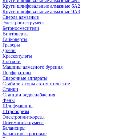
Круги шлифовальные алмазные 4В2
Круги шлифовальные алмазные 6A2
Круги шлифовальные алмазные 9А3
Сверла алмазные
Электроинструмент
Бетоносмесители
Винтоверты
Гайковерты
Граверы
Дрели
Краскопульты
Лобзики
Машины алмазного бурения
Перфораторы
Сварочные аппараты
Стабилизаторы автоматические
Станки
Станции водоснабжения
Фены
Шлифмашины
Штроборезы
Электроплиткорезы
Пневмоинструмент
Балансиры
Балансиры тросовые