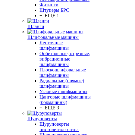
Фитинги
Штуцеры БРС
+ ЕЩЕ 1
Шланги
Шлифовальные машины
Ленточные
шлифмашины
Орбитальные, отрезные,
вибрационные
шлифмашины
Плоскошлифовальные
шлифмашины
Радиальные (прямые)
шлифмашины
Угловые шлифмашины
Цанговые шлифмашины
(бормашины)
+ ЕЩЕ 3
Шуруповерты
Шуруповерты
пистолетного типа
Шуруповерты прямого