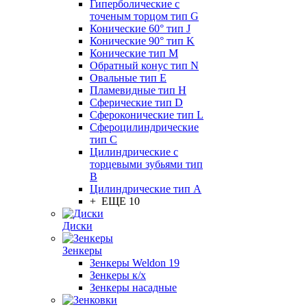
Гиперболические с
точеным торцом тип G
Конические 60° тип J
Конические 90° тип K
Конические тип M
Обратный конус тип N
Овальные тип E
Пламевидные тип H
Сферические тип D
Сфероконические тип L
Сфероцилиндрические
тип C
Цилиндрические с
торцевыми зубьями тип
B
Цилиндрические тип А
+ ЕЩЕ 10
Диски
Зенкеры
Зенкеры Weldon 19
Зенкеры к/х
Зенкеры насадные