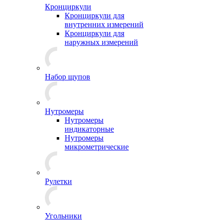
Кронциркули
Кронциркули для
внутренних измерений
Кронциркули для
наружных измерений
Набор щупов
Нутромеры
Нутромеры
индикаторные
Нутромеры
микрометрические
Рулетки
Угольники