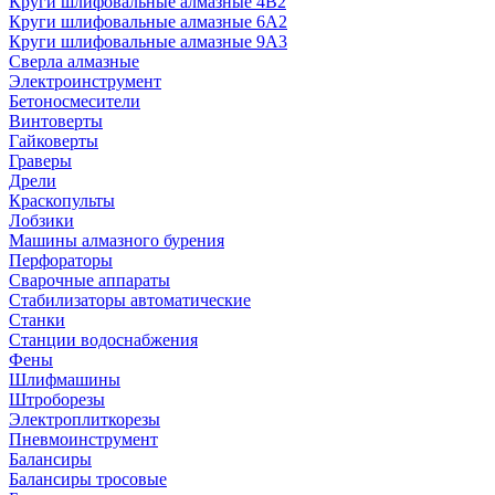
Круги шлифовальные алмазные 4В2
Круги шлифовальные алмазные 6A2
Круги шлифовальные алмазные 9А3
Сверла алмазные
Электроинструмент
Бетоносмесители
Винтоверты
Гайковерты
Граверы
Дрели
Краскопульты
Лобзики
Машины алмазного бурения
Перфораторы
Сварочные аппараты
Стабилизаторы автоматические
Станки
Станции водоснабжения
Фены
Шлифмашины
Штроборезы
Электроплиткорезы
Пневмоинструмент
Балансиры
Балансиры тросовые