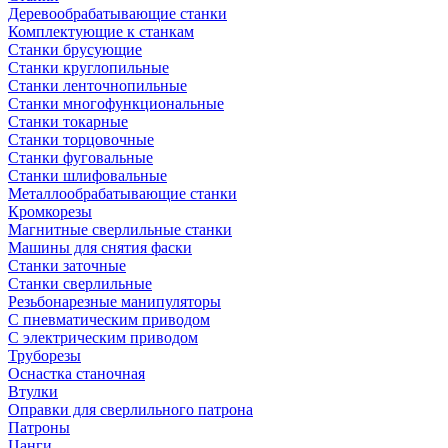
Деревообрабатывающие станки
Комплектующие к станкам
Станки брусующие
Станки круглопильные
Станки ленточнопильные
Станки многофункциональные
Станки токарные
Станки торцовочные
Станки фуговальные
Станки шлифовальные
Металлообрабатывающие станки
Кромкорезы
Магнитные сверлильные станки
Машины для снятия фаски
Станки заточные
Станки сверлильные
Резьбонарезные манипуляторы
С пневматическим приводом
С электрическим приводом
Труборезы
Оснастка станочная
Втулки
Оправки для сверлильного патрона
Патроны
Цанги