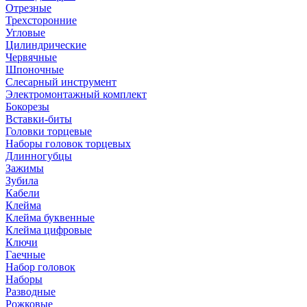
Отрезные
Трехсторонние
Угловые
Цилиндрические
Червячные
Шпоночные
Слесарный инструмент
Электромонтажный комплект
Бокорезы
Вставки-биты
Головки торцевые
Наборы головок торцевых
Длинногубцы
Зажимы
Зубила
Кабели
Клейма
Клейма буквенные
Клейма цифровые
Ключи
Гаечные
Набор головок
Наборы
Разводные
Рожковые