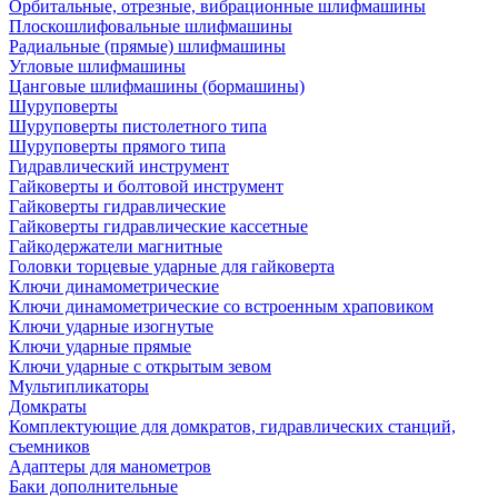
Орбитальные, отрезные, вибрационные шлифмашины
Плоскошлифовальные шлифмашины
Радиальные (прямые) шлифмашины
Угловые шлифмашины
Цанговые шлифмашины (бормашины)
Шуруповерты
Шуруповерты пистолетного типа
Шуруповерты прямого типа
Гидравлический инструмент
Гайковерты и болтовой инструмент
Гайковерты гидравлические
Гайковерты гидравлические кассетные
Гайкодержатели магнитные
Головки торцевые ударные для гайковерта
Ключи динамометрические
Ключи динамометрические со встроенным храповиком
Ключи ударные изогнутые
Ключи ударные прямые
Ключи ударные с открытым зевом
Мультипликаторы
Домкраты
Комплектующие для домкратов, гидравлических станций,
съемников
Адаптеры для манометров
Баки дополнительные