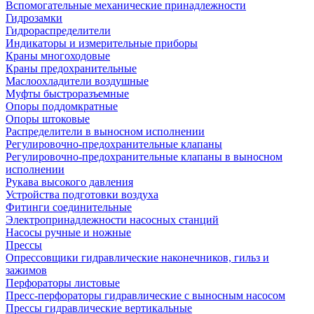
Вспомогательные механические принадлежности
Гидрозамки
Гидрораспределители
Индикаторы и измерительные приборы
Краны многоходовые
Краны предохранительные
Маслоохладители воздушные
Муфты быстроразъемные
Опоры поддомкратные
Опоры штоковые
Распределители в выносном исполнении
Регулировочно-предохранительные клапаны
Регулировочно-предохранительные клапаны в выносном
исполнении
Рукава высокого давления
Устройства подготовки воздуха
Фитинги соединительные
Электропринадлежности насосных станций
Насосы ручные и ножные
Прессы
Опрессовщики гидравлические наконечников, гильз и
зажимов
Перфораторы листовые
Пресс-перфораторы гидравлические с выносным насосом
Прессы гидравлические вертикальные