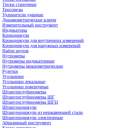
Тиски станочные
Тросорезы
Удлинители ударные
Динамометрические ключи
Измерительный инструмент
Индикаторы
Кронциркули
Кронциркули для внутренних измерений
Кронциркули для наружных измерений
Набор щупов
Нутромеры
Нутромеры индикаторные
Нутромеры микрометрические
Рулетки
Угольники
Угольники лекальные
Угольники поверочные
Штангенглубиномеры
Штангенглубиномеры ШГ
Штангенглубиномеры ШГЦ
Штангенциркули
Штангенциркули из нержавеющей стали
Штангенциркули электронные
Абразивный инструмент
Круги зачистные