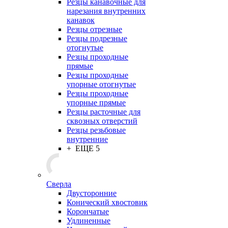
Резцы канавочные для
нарезания внутренних
канавок
Резцы отрезные
Резцы подрезные
отогнутые
Резцы проходные
прямые
Резцы проходные
упорные отогнутые
Резцы проходные
упорные прямые
Резцы расточные для
сквозных отверстий
Резцы резьбовые
внутренние
+ ЕЩЕ 5
Сверла
Двусторонние
Конический хвостовик
Корончатые
Удлиненные