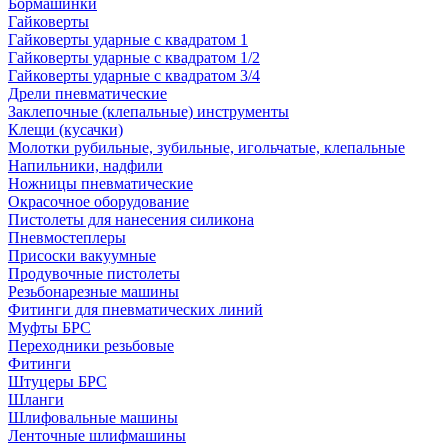
Бормашинки
Гайковерты
Гайковерты ударные с квадратом 1
Гайковерты ударные с квадратом 1/2
Гайковерты ударные с квадратом 3/4
Дрели пневматические
Заклепочные (клепальные) инструменты
Клещи (кусачки)
Молотки рубильные, зубильные, игольчатые, клепальные
Напильники, надфили
Ножницы пневматические
Окрасочное оборудование
Пистолеты для нанесения силикона
Пневмостеплеры
Присоски вакуумные
Продувочные пистолеты
Резьбонарезные машины
Фитинги для пневматических линий
Муфты БРС
Переходники резьбовые
Фитинги
Штуцеры БРС
Шланги
Шлифовальные машины
Ленточные шлифмашины