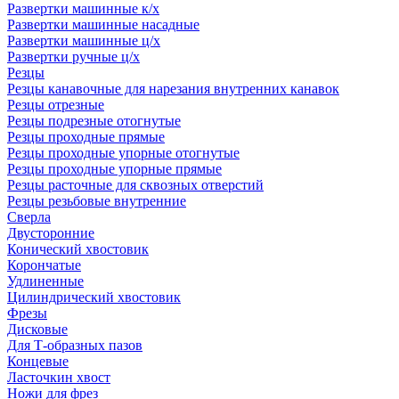
Развертки машинные к/х
Развертки машинные насадные
Развертки машинные ц/х
Развертки ручные ц/х
Резцы
Резцы канавочные для нарезания внутренних канавок
Резцы отрезные
Резцы подрезные отогнутые
Резцы проходные прямые
Резцы проходные упорные отогнутые
Резцы проходные упорные прямые
Резцы расточные для сквозных отверстий
Резцы резьбовые внутренние
Сверла
Двусторонние
Конический хвостовик
Корончатые
Удлиненные
Цилиндрический хвостовик
Фрезы
Дисковые
Для Т-образных пазов
Концевые
Ласточкин хвост
Ножи для фрез