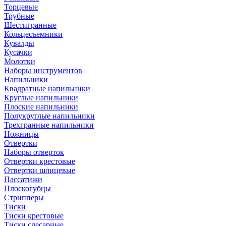
Торцевые
Трубные
Шестигранные
Кольцесъемники
Кувалды
Кусачки
Молотки
Наборы инструментов
Напильники
Квадратные напильники
Круглые напильники
Плоские напильники
Полукруглые напильники
Трехгранные напильники
Ножницы
Отвертки
Наборы отверток
Отвертки крестовые
Отвертки шлицевые
Пассатижи
Плоскогубцы
Стрипперы
Тиски
Тиски крестовые
Тиски слесарные