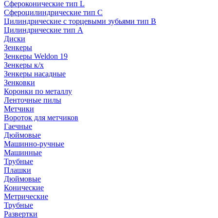
Сфероконические тип L
Сфероцилиндрические тип C
Цилиндрические с торцевыми зубьями тип B
Цилиндрические тип А
Диски
Зенкеры
Зенкеры Weldon 19
Зенкеры к/х
Зенкеры насадные
Зенковки
Коронки по металлу
Ленточные пилы
Метчики
Вороток для метчиков
Гаечные
Дюймовые
Машинно-ручные
Машинные
Трубные
Плашки
Дюймовые
Конические
Метрические
Трубные
Развертки