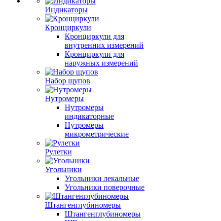
Индикаторы
Кронциркули
Кронциркули для
внутренних измерений
Кронциркули для
наружных измерений
Набор щупов
Нутромеры
Нутромеры
индикаторные
Нутромеры
микрометрические
Рулетки
Угольники
Угольники лекальные
Угольники поверочные
Штангенглубиномеры
Штангенглубиномеры