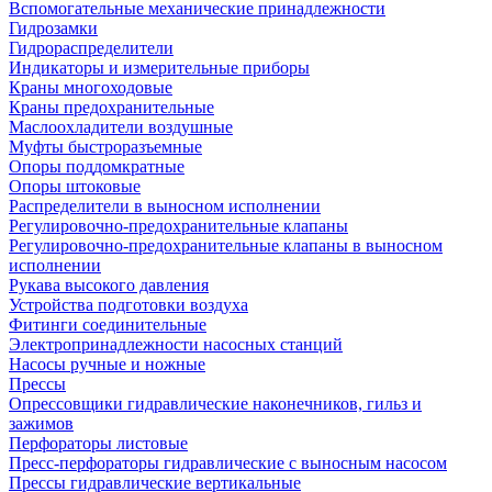
Вспомогательные механические принадлежности
Гидрозамки
Гидрораспределители
Индикаторы и измерительные приборы
Краны многоходовые
Краны предохранительные
Маслоохладители воздушные
Муфты быстроразъемные
Опоры поддомкратные
Опоры штоковые
Распределители в выносном исполнении
Регулировочно-предохранительные клапаны
Регулировочно-предохранительные клапаны в выносном
исполнении
Рукава высокого давления
Устройства подготовки воздуха
Фитинги соединительные
Электропринадлежности насосных станций
Насосы ручные и ножные
Прессы
Опрессовщики гидравлические наконечников, гильз и
зажимов
Перфораторы листовые
Пресс-перфораторы гидравлические с выносным насосом
Прессы гидравлические вертикальные