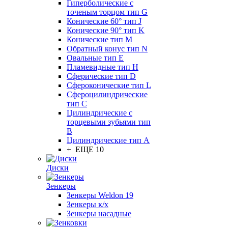
Гиперболические с
точеным торцом тип G
Конические 60° тип J
Конические 90° тип K
Конические тип M
Обратный конус тип N
Овальные тип E
Пламевидные тип H
Сферические тип D
Сфероконические тип L
Сфероцилиндрические
тип C
Цилиндрические с
торцевыми зубьями тип
B
Цилиндрические тип А
+ ЕЩЕ 10
Диски
Зенкеры
Зенкеры Weldon 19
Зенкеры к/х
Зенкеры насадные