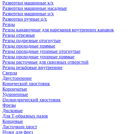
Развертки машинные к/х
Развертки машинные насадные
Развертки машинные ц/х
Развертки ручные ц/х
Резцы
Резцы канавочные для нарезания внутренних канавок
Резцы отрезные
Резцы подрезные отогнутые
Резцы проходные прямые
Резцы проходные упорные отогнутые
Резцы проходные упорные прямые
Резцы расточные для сквозных отверстий
Резцы резьбовые внутренние
Сверла
Двусторонние
Конический хвостовик
Корончатые
Удлиненные
Цилиндрический хвостовик
Фрезы
Дисковые
Для Т-образных пазов
Концевые
Ласточкин хвост
Ножи для фрез