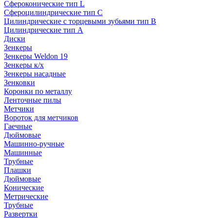
Сфероконические тип L
Сфероцилиндрические тип C
Цилиндрические с торцевыми зубьями тип B
Цилиндрические тип А
Диски
Зенкеры
Зенкеры Weldon 19
Зенкеры к/х
Зенкеры насадные
Зенковки
Коронки по металлу
Ленточные пилы
Метчики
Вороток для метчиков
Гаечные
Дюймовые
Машинно-ручные
Машинные
Трубные
Плашки
Дюймовые
Конические
Метрические
Трубные
Развертки