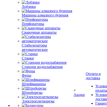
Лобзики
Машины алмазного бурения
Перфораторы
Сварочные аппараты
Стабилизаторы
автоматические
Станки
Станции водоснабжения
Оплата и
Фены
доставка
Шлифмашины
Услови
оплат
Штроборезы
Акции
Услови
достав
Электроплиткорезы
Гарант