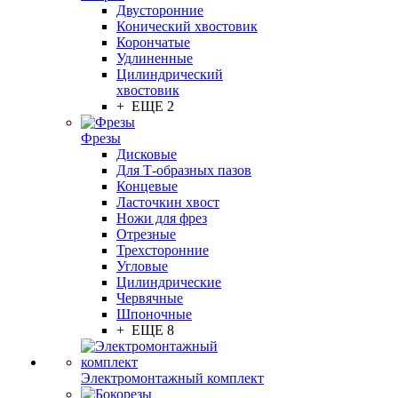
Двусторонние
Конический хвостовик
Корончатые
Удлиненные
Цилиндрический
хвостовик
+ ЕЩЕ 2
Фрезы
Дисковые
Для Т-образных пазов
Концевые
Ласточкин хвост
Ножи для фрез
Отрезные
Трехсторонние
Угловые
Цилиндрические
Червячные
Шпоночные
+ ЕЩЕ 8
Электромонтажный комплект