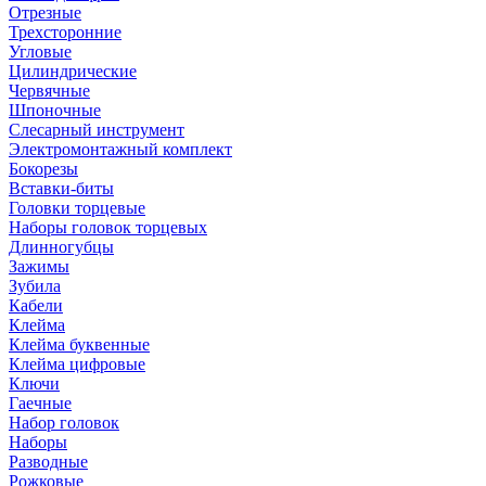
Отрезные
Трехсторонние
Угловые
Цилиндрические
Червячные
Шпоночные
Слесарный инструмент
Электромонтажный комплект
Бокорезы
Вставки-биты
Головки торцевые
Наборы головок торцевых
Длинногубцы
Зажимы
Зубила
Кабели
Клейма
Клейма буквенные
Клейма цифровые
Ключи
Гаечные
Набор головок
Наборы
Разводные
Рожковые