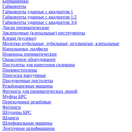
Бормашинки
Гайковерты
Гайковерты ударные с квадратом 1
Гайковерты ударные с квадратом 1/2
Гайковерты ударные с квадратом 3/4
Дрели пневматические
Заклепочные (клепальные) инструменты
Клещи (кусачки)
Молотки рубильные, зубильные, игольчатые, клепальные
Напильники, надфили
Ножницы пневматические
Окрасочное оборудование
Пистолеты для нанесения силикона
Пневмостеплеры
Присоски вакуумные
Продувочные пистолеты
Резьбонарезные машины
Фитинги для пневматических линий
Муфты БРС
Переходники резьбовые
Фитинги
Штуцеры БРС
Шланги
Шлифовальные машины
Ленточные шлифмашины