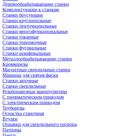
Деревообрабатывающие станки
Комплектующие к станкам
Станки брусующие
Станки круглопильные
Станки ленточнопильные
Станки многофункциональные
Станки токарные
Станки торцовочные
Станки фуговальные
Станки шлифовальные
Металлообрабатывающие станки
Кромкорезы
Магнитные сверлильные станки
Машины для снятия фаски
Станки заточные
Станки сверлильные
Резьбонарезные манипуляторы
С пневматическим приводом
С электрическим приводом
Труборезы
Оснастка станочная
Втулки
Оправки для сверлильного патрона
Патроны
Цанги