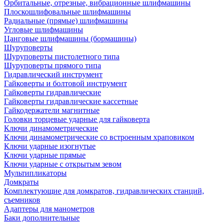
Орбитальные, отрезные, вибрационные шлифмашины
Плоскошлифовальные шлифмашины
Радиальные (прямые) шлифмашины
Угловые шлифмашины
Цанговые шлифмашины (бормашины)
Шуруповерты
Шуруповерты пистолетного типа
Шуруповерты прямого типа
Гидравлический инструмент
Гайковерты и болтовой инструмент
Гайковерты гидравлические
Гайковерты гидравлические кассетные
Гайкодержатели магнитные
Головки торцевые ударные для гайковерта
Ключи динамометрические
Ключи динамометрические со встроенным храповиком
Ключи ударные изогнутые
Ключи ударные прямые
Ключи ударные с открытым зевом
Мультипликаторы
Домкраты
Комплектующие для домкратов, гидравлических станций,
съемников
Адаптеры для манометров
Баки дополнительные