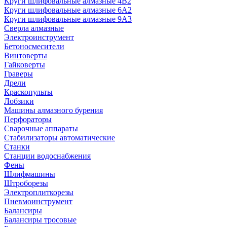
Круги шлифовальные алмазные 4В2
Круги шлифовальные алмазные 6A2
Круги шлифовальные алмазные 9А3
Сверла алмазные
Электроинструмент
Бетоносмесители
Винтоверты
Гайковерты
Граверы
Дрели
Краскопульты
Лобзики
Машины алмазного бурения
Перфораторы
Сварочные аппараты
Стабилизаторы автоматические
Станки
Станции водоснабжения
Фены
Шлифмашины
Штроборезы
Электроплиткорезы
Пневмоинструмент
Балансиры
Балансиры тросовые