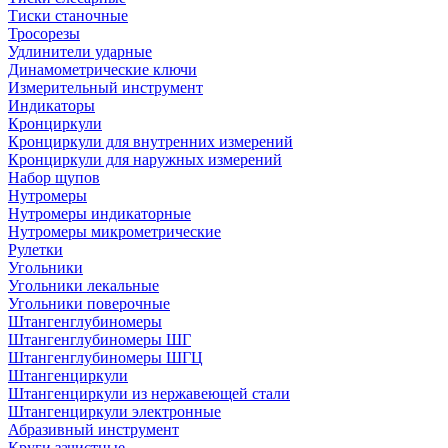
Тиски станочные
Тросорезы
Удлинители ударные
Динамометрические ключи
Измерительный инструмент
Индикаторы
Кронциркули
Кронциркули для внутренних измерений
Кронциркули для наружных измерений
Набор щупов
Нутромеры
Нутромеры индикаторные
Нутромеры микрометрические
Рулетки
Угольники
Угольники лекальные
Угольники поверочные
Штангенглубиномеры
Штангенглубиномеры ШГ
Штангенглубиномеры ШГЦ
Штангенциркули
Штангенциркули из нержавеющей стали
Штангенциркули электронные
Абразивный инструмент
Круги зачистные