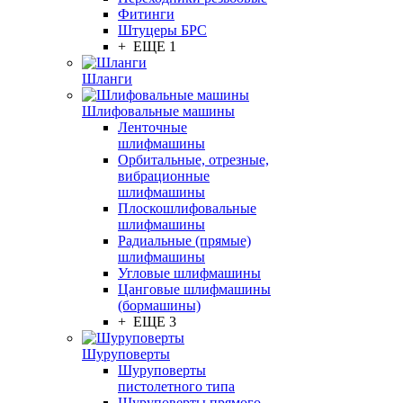
Фитинги
Штуцеры БРС
+ ЕЩЕ 1
Шланги
Шлифовальные машины
Ленточные
шлифмашины
Орбитальные, отрезные,
вибрационные
шлифмашины
Плоскошлифовальные
шлифмашины
Радиальные (прямые)
шлифмашины
Угловые шлифмашины
Цанговые шлифмашины
(бормашины)
+ ЕЩЕ 3
Шуруповерты
Шуруповерты
пистолетного типа
Шуруповерты прямого