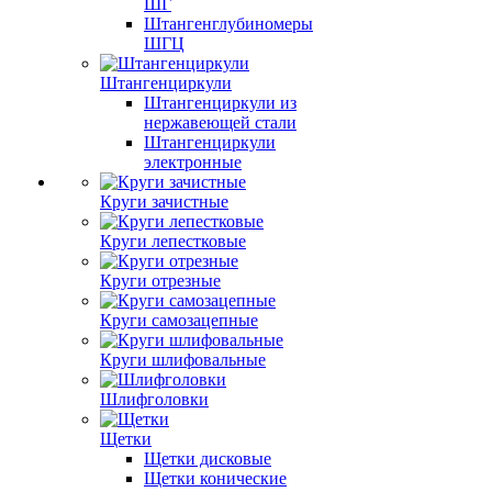
ШГ
Штангенглубиномеры
ШГЦ
Штангенциркули
Штангенциркули из
нержавеющей стали
Штангенциркули
электронные
Круги зачистные
Круги лепестковые
Круги отрезные
Круги самозацепные
Круги шлифовальные
Шлифголовки
Щетки
Щетки дисковые
Щетки конические