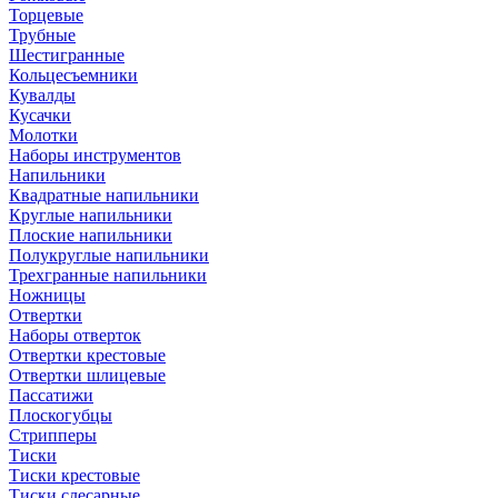
Торцевые
Трубные
Шестигранные
Кольцесъемники
Кувалды
Кусачки
Молотки
Наборы инструментов
Напильники
Квадратные напильники
Круглые напильники
Плоские напильники
Полукруглые напильники
Трехгранные напильники
Ножницы
Отвертки
Наборы отверток
Отвертки крестовые
Отвертки шлицевые
Пассатижи
Плоскогубцы
Стрипперы
Тиски
Тиски крестовые
Тиски слесарные