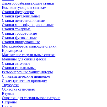
Деревообрабатывающие станки
Комплектующие к станкам
Станки брусующие
Станки круглопильные
Станки ленточнопильные
Станки многофункциональные
Станки токарные
Станки торцовочные
Станки фуговальные
Станки шлифовальные
Металлообрабатывающие станки
Кромкорезы
Магнитные сверлильные станки
Машины для снятия фаски
Станки заточные
Станки сверлильные
Резьбонарезные манипуляторы
С пневматическим приводом
С электрическим приводом
Труборезы
Оснастка станочная
Втулки
Оправки для сверлильного патрона
Патроны
Цанги