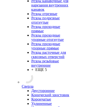
Резцы канавочные для
нарезания внутренних
канавок
Резцы отрезные
Резцы подрезные
отогнутые
Резцы проходные
прямые
Резцы проходные
упорные отогнутые
Резцы проходные
упорные прямые
Резцы расточные для
сквозных отверстий
Резцы резьбовые
внутренние
+ ЕЩЕ 5
Сверла
Двусторонние
Конический хвостовик
Корончатые
Удлиненные