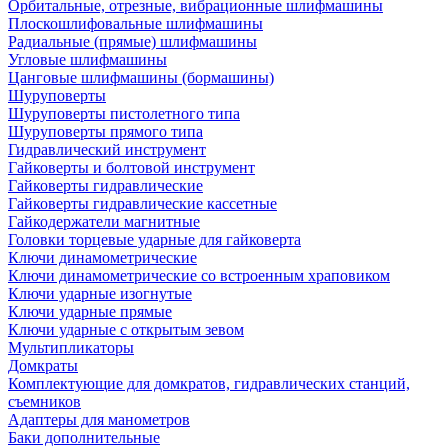
Орбитальные, отрезные, вибрационные шлифмашины
Плоскошлифовальные шлифмашины
Радиальные (прямые) шлифмашины
Угловые шлифмашины
Цанговые шлифмашины (бормашины)
Шуруповерты
Шуруповерты пистолетного типа
Шуруповерты прямого типа
Гидравлический инструмент
Гайковерты и болтовой инструмент
Гайковерты гидравлические
Гайковерты гидравлические кассетные
Гайкодержатели магнитные
Головки торцевые ударные для гайковерта
Ключи динамометрические
Ключи динамометрические со встроенным храповиком
Ключи ударные изогнутые
Ключи ударные прямые
Ключи ударные с открытым зевом
Мультипликаторы
Домкраты
Комплектующие для домкратов, гидравлических станций,
съемников
Адаптеры для манометров
Баки дополнительные