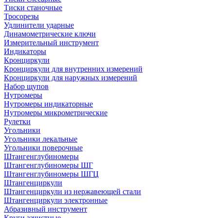
Тиски станочные
Тросорезы
Удлинители ударные
Динамометрические ключи
Измерительный инструмент
Индикаторы
Кронциркули
Кронциркули для внутренних измерений
Кронциркули для наружных измерений
Набор щупов
Нутромеры
Нутромеры индикаторные
Нутромеры микрометрические
Рулетки
Угольники
Угольники лекальные
Угольники поверочные
Штангенглубиномеры
Штангенглубиномеры ШГ
Штангенглубиномеры ШГЦ
Штангенциркули
Штангенциркули из нержавеющей стали
Штангенциркули электронные
Абразивный инструмент
Круги зачистные