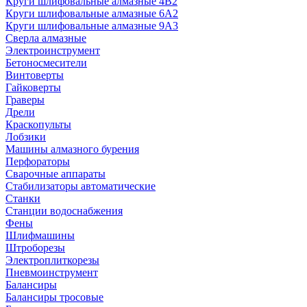
Круги шлифовальные алмазные 4В2
Круги шлифовальные алмазные 6A2
Круги шлифовальные алмазные 9А3
Сверла алмазные
Электроинструмент
Бетоносмесители
Винтоверты
Гайковерты
Граверы
Дрели
Краскопульты
Лобзики
Машины алмазного бурения
Перфораторы
Сварочные аппараты
Стабилизаторы автоматические
Станки
Станции водоснабжения
Фены
Шлифмашины
Штроборезы
Электроплиткорезы
Пневмоинструмент
Балансиры
Балансиры тросовые