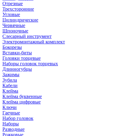
Отрезные
Трехсторонние
Угловые
Цилиндрические
Червячные
Шпоночные
Слесарный инструмент
Электромонтажный комплект
Бокорезы
Вставки-биты
Головки торцевые
Наборы головок торцевых
Длинногубцы
Зажимы
Зубила
Кабели
Клейма
Клейма буквенные
Клейма цифровые
Ключи
Гаечные
Набор головок
Наборы
Разводные
Рожковые