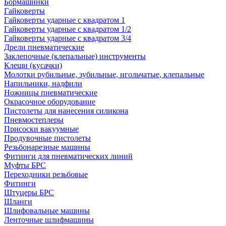
Бормашинки
Гайковерты
Гайковерты ударные с квадратом 1
Гайковерты ударные с квадратом 1/2
Гайковерты ударные с квадратом 3/4
Дрели пневматические
Заклепочные (клепальные) инструменты
Клещи (кусачки)
Молотки рубильные, зубильные, игольчатые, клепальные
Напильники, надфили
Ножницы пневматические
Окрасочное оборудование
Пистолеты для нанесения силикона
Пневмостеплеры
Присоски вакуумные
Продувочные пистолеты
Резьбонарезные машины
Фитинги для пневматических линий
Муфты БРС
Переходники резьбовые
Фитинги
Штуцеры БРС
Шланги
Шлифовальные машины
Ленточные шлифмашины