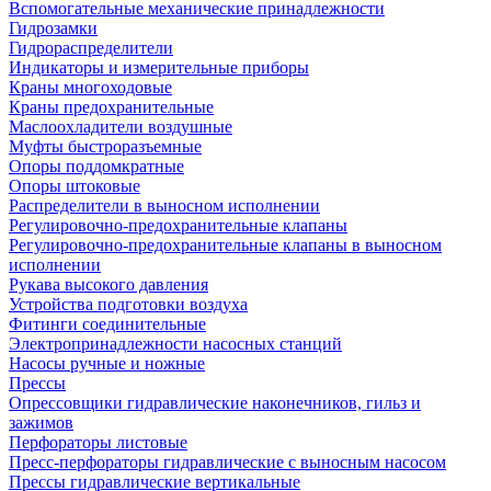
Вспомогательные механические принадлежности
Гидрозамки
Гидрораспределители
Индикаторы и измерительные приборы
Краны многоходовые
Краны предохранительные
Маслоохладители воздушные
Муфты быстроразъемные
Опоры поддомкратные
Опоры штоковые
Распределители в выносном исполнении
Регулировочно-предохранительные клапаны
Регулировочно-предохранительные клапаны в выносном
исполнении
Рукава высокого давления
Устройства подготовки воздуха
Фитинги соединительные
Электропринадлежности насосных станций
Насосы ручные и ножные
Прессы
Опрессовщики гидравлические наконечников, гильз и
зажимов
Перфораторы листовые
Пресс-перфораторы гидравлические с выносным насосом
Прессы гидравлические вертикальные