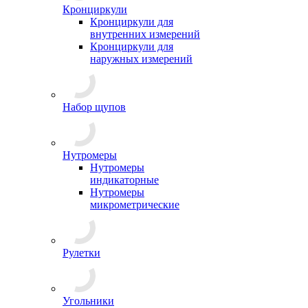
Кронциркули
Кронциркули для
внутренних измерений
Кронциркули для
наружных измерений
Набор щупов
Нутромеры
Нутромеры
индикаторные
Нутромеры
микрометрические
Рулетки
Угольники