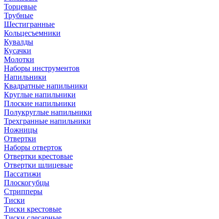
Торцевые
Трубные
Шестигранные
Кольцесъемники
Кувалды
Кусачки
Молотки
Наборы инструментов
Напильники
Квадратные напильники
Круглые напильники
Плоские напильники
Полукруглые напильники
Трехгранные напильники
Ножницы
Отвертки
Наборы отверток
Отвертки крестовые
Отвертки шлицевые
Пассатижи
Плоскогубцы
Стрипперы
Тиски
Тиски крестовые
Тиски слесарные