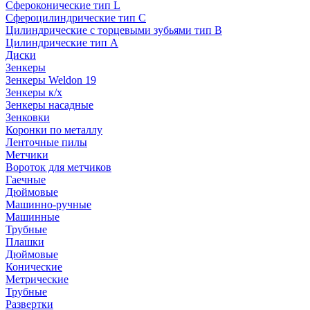
Сфероконические тип L
Сфероцилиндрические тип C
Цилиндрические с торцевыми зубьями тип B
Цилиндрические тип А
Диски
Зенкеры
Зенкеры Weldon 19
Зенкеры к/х
Зенкеры насадные
Зенковки
Коронки по металлу
Ленточные пилы
Метчики
Вороток для метчиков
Гаечные
Дюймовые
Машинно-ручные
Машинные
Трубные
Плашки
Дюймовые
Конические
Метрические
Трубные
Развертки