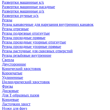
Развертки машинные к/х
Развертки машинные насадные
Развертки машинные ц/х
Развертки ручные ц/х
Резцы
Резцы канавочные для нарезания внутренних канавок
Резцы отрезные
Резцы подрезные отогнутые
Резцы проходные прямые
Резцы проходные упорные отогнутые
Резцы проходные упорные прямые
Резцы расточные для сквозных отверстий
Резцы резьбовые внутренние
Сверла
Двусторонние
Конический хвостовик
Корончатые
Удлиненные
Цилиндрический хвостовик
Фрезы
Дисковые
Для Т-образных пазов
Концевые
Ласточкин хвост
Ножи для фрез