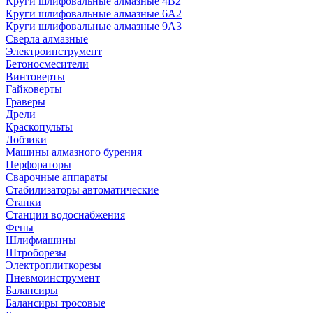
Круги шлифовальные алмазные 4В2
Круги шлифовальные алмазные 6A2
Круги шлифовальные алмазные 9А3
Сверла алмазные
Электроинструмент
Бетоносмесители
Винтоверты
Гайковерты
Граверы
Дрели
Краскопульты
Лобзики
Машины алмазного бурения
Перфораторы
Сварочные аппараты
Стабилизаторы автоматические
Станки
Станции водоснабжения
Фены
Шлифмашины
Штроборезы
Электроплиткорезы
Пневмоинструмент
Балансиры
Балансиры тросовые