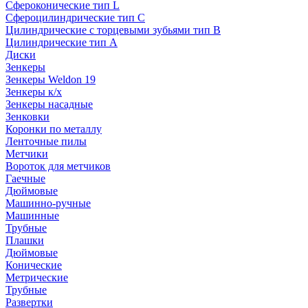
Сфероконические тип L
Сфероцилиндрические тип C
Цилиндрические с торцевыми зубьями тип B
Цилиндрические тип А
Диски
Зенкеры
Зенкеры Weldon 19
Зенкеры к/х
Зенкеры насадные
Зенковки
Коронки по металлу
Ленточные пилы
Метчики
Вороток для метчиков
Гаечные
Дюймовые
Машинно-ручные
Машинные
Трубные
Плашки
Дюймовые
Конические
Метрические
Трубные
Развертки