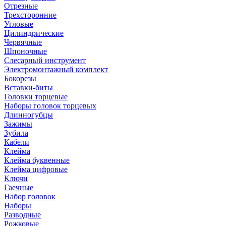
Отрезные
Трехсторонние
Угловые
Цилиндрические
Червячные
Шпоночные
Слесарный инструмент
Электромонтажный комплект
Бокорезы
Вставки-биты
Головки торцевые
Наборы головок торцевых
Длинногубцы
Зажимы
Зубила
Кабели
Клейма
Клейма буквенные
Клейма цифровые
Ключи
Гаечные
Набор головок
Наборы
Разводные
Рожковые