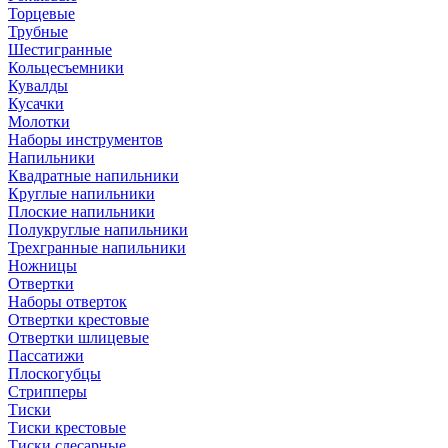
Торцевые
Трубные
Шестигранные
Кольцесъемники
Кувалды
Кусачки
Молотки
Наборы инструментов
Напильники
Квадратные напильники
Круглые напильники
Плоские напильники
Полукруглые напильники
Трехгранные напильники
Ножницы
Отвертки
Наборы отверток
Отвертки крестовые
Отвертки шлицевые
Пассатижи
Плоскогубцы
Стрипперы
Тиски
Тиски крестовые
Тиски слесарные