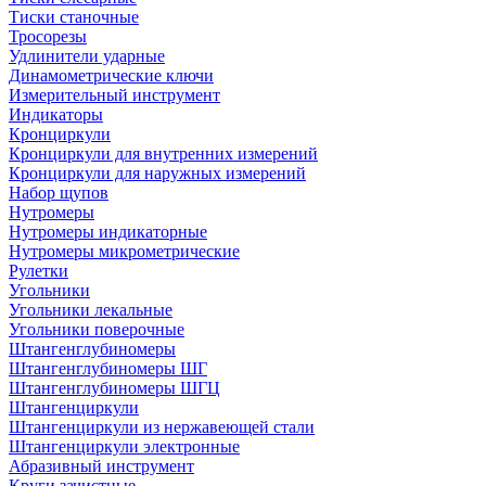
Тиски станочные
Тросорезы
Удлинители ударные
Динамометрические ключи
Измерительный инструмент
Индикаторы
Кронциркули
Кронциркули для внутренних измерений
Кронциркули для наружных измерений
Набор щупов
Нутромеры
Нутромеры индикаторные
Нутромеры микрометрические
Рулетки
Угольники
Угольники лекальные
Угольники поверочные
Штангенглубиномеры
Штангенглубиномеры ШГ
Штангенглубиномеры ШГЦ
Штангенциркули
Штангенциркули из нержавеющей стали
Штангенциркули электронные
Абразивный инструмент
Круги зачистные