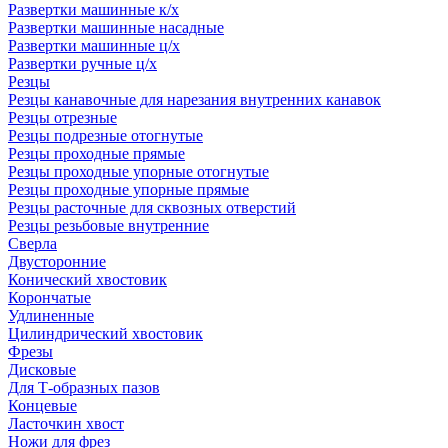
Развертки машинные к/х
Развертки машинные насадные
Развертки машинные ц/х
Развертки ручные ц/х
Резцы
Резцы канавочные для нарезания внутренних канавок
Резцы отрезные
Резцы подрезные отогнутые
Резцы проходные прямые
Резцы проходные упорные отогнутые
Резцы проходные упорные прямые
Резцы расточные для сквозных отверстий
Резцы резьбовые внутренние
Сверла
Двусторонние
Конический хвостовик
Корончатые
Удлиненные
Цилиндрический хвостовик
Фрезы
Дисковые
Для Т-образных пазов
Концевые
Ласточкин хвост
Ножи для фрез