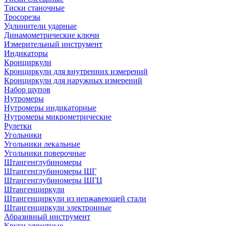
Тиски станочные
Тросорезы
Удлинители ударные
Динамометрические ключи
Измерительный инструмент
Индикаторы
Кронциркули
Кронциркули для внутренних измерений
Кронциркули для наружных измерений
Набор щупов
Нутромеры
Нутромеры индикаторные
Нутромеры микрометрические
Рулетки
Угольники
Угольники лекальные
Угольники поверочные
Штангенглубиномеры
Штангенглубиномеры ШГ
Штангенглубиномеры ШГЦ
Штангенциркули
Штангенциркули из нержавеющей стали
Штангенциркули электронные
Абразивный инструмент
Круги зачистные