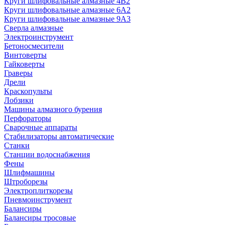
Круги шлифовальные алмазные 4В2
Круги шлифовальные алмазные 6A2
Круги шлифовальные алмазные 9А3
Сверла алмазные
Электроинструмент
Бетоносмесители
Винтоверты
Гайковерты
Граверы
Дрели
Краскопульты
Лобзики
Машины алмазного бурения
Перфораторы
Сварочные аппараты
Стабилизаторы автоматические
Станки
Станции водоснабжения
Фены
Шлифмашины
Штроборезы
Электроплиткорезы
Пневмоинструмент
Балансиры
Балансиры тросовые