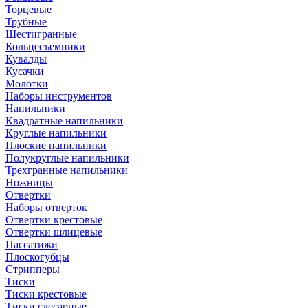
Торцевые
Трубные
Шестигранные
Кольцесъемники
Кувалды
Кусачки
Молотки
Наборы инструментов
Напильники
Квадратные напильники
Круглые напильники
Плоские напильники
Полукруглые напильники
Трехгранные напильники
Ножницы
Отвертки
Наборы отверток
Отвертки крестовые
Отвертки шлицевые
Пассатижи
Плоскогубцы
Стрипперы
Тиски
Тиски крестовые
Тиски слесарные