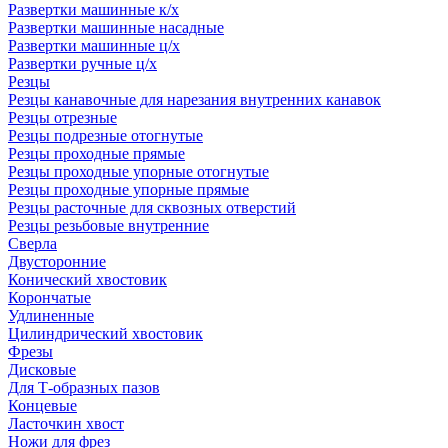
Развертки машинные к/х
Развертки машинные насадные
Развертки машинные ц/х
Развертки ручные ц/х
Резцы
Резцы канавочные для нарезания внутренних канавок
Резцы отрезные
Резцы подрезные отогнутые
Резцы проходные прямые
Резцы проходные упорные отогнутые
Резцы проходные упорные прямые
Резцы расточные для сквозных отверстий
Резцы резьбовые внутренние
Сверла
Двусторонние
Конический хвостовик
Корончатые
Удлиненные
Цилиндрический хвостовик
Фрезы
Дисковые
Для Т-образных пазов
Концевые
Ласточкин хвост
Ножи для фрез