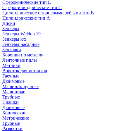
Сфероконические тип L
Сфероцилиндрические тип C
Цилиндрические с торцевыми зубьями тип B
Цилиндрические тип А
Диски
Зенкеры
Зенкеры Weldon 19
Зенкеры к/х
Зенкеры насадные
Зенковки
Коронки по металлу
Ленточные пилы
Метчики
Вороток для метчиков
Гаечные
Дюймовые
Машинно-ручные
Машинные
Трубные
Плашки
Дюймовые
Конические
Метрические
Трубные
Развертки