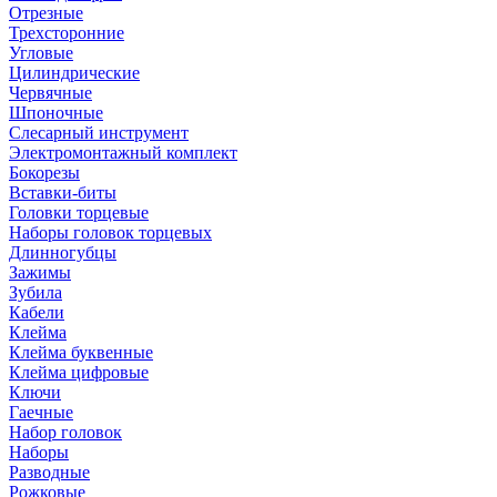
Отрезные
Трехсторонние
Угловые
Цилиндрические
Червячные
Шпоночные
Слесарный инструмент
Электромонтажный комплект
Бокорезы
Вставки-биты
Головки торцевые
Наборы головок торцевых
Длинногубцы
Зажимы
Зубила
Кабели
Клейма
Клейма буквенные
Клейма цифровые
Ключи
Гаечные
Набор головок
Наборы
Разводные
Рожковые