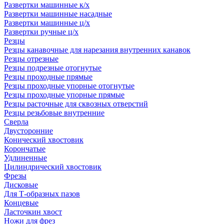
Развертки машинные к/х
Развертки машинные насадные
Развертки машинные ц/х
Развертки ручные ц/х
Резцы
Резцы канавочные для нарезания внутренних канавок
Резцы отрезные
Резцы подрезные отогнутые
Резцы проходные прямые
Резцы проходные упорные отогнутые
Резцы проходные упорные прямые
Резцы расточные для сквозных отверстий
Резцы резьбовые внутренние
Сверла
Двусторонние
Конический хвостовик
Корончатые
Удлиненные
Цилиндрический хвостовик
Фрезы
Дисковые
Для Т-образных пазов
Концевые
Ласточкин хвост
Ножи для фрез