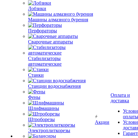
Лобзики
Машины алмазного бурения
Перфораторы
Сварочные аппараты
Стабилизаторы
автоматические
Станки
Станции водоснабжения
Оплата и
Фены
доставка
Шлифмашины
Услови
оплат
Штроборезы
Акции
Услови
достав
Электроплиткорезы
Гарант