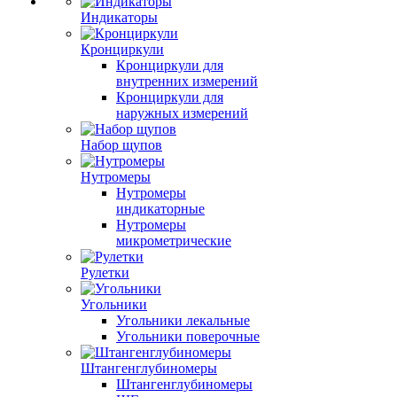
Индикаторы
Кронциркули
Кронциркули для
внутренних измерений
Кронциркули для
наружных измерений
Набор щупов
Нутромеры
Нутромеры
индикаторные
Нутромеры
микрометрические
Рулетки
Угольники
Угольники лекальные
Угольники поверочные
Штангенглубиномеры
Штангенглубиномеры