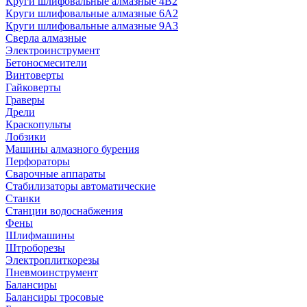
Круги шлифовальные алмазные 4В2
Круги шлифовальные алмазные 6A2
Круги шлифовальные алмазные 9А3
Сверла алмазные
Электроинструмент
Бетоносмесители
Винтоверты
Гайковерты
Граверы
Дрели
Краскопульты
Лобзики
Машины алмазного бурения
Перфораторы
Сварочные аппараты
Стабилизаторы автоматические
Станки
Станции водоснабжения
Фены
Шлифмашины
Штроборезы
Электроплиткорезы
Пневмоинструмент
Балансиры
Балансиры тросовые