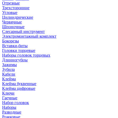
Отрезные
Трехсторонние
Угловые
Цилиндрические
Червячные
Шпоночные
Слесарный инструмент
Электромонтажный комплект
Бокорезы
Вставки-биты
Головки торцевые
Наборы головок торцевых
Длинногубцы
Зажимы
Зубила
Кабели
Клейма
Клейма буквенные
Клейма цифровые
Ключи
Гаечные
Набор головок
Наборы
Разводные
Рожковые