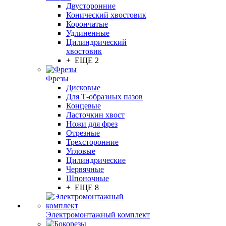
Двусторонние
Конический хвостовик
Корончатые
Удлиненные
Цилиндрический
хвостовик
+ ЕЩЕ 2
Фрезы
Дисковые
Для Т-образных пазов
Концевые
Ласточкин хвост
Ножи для фрез
Отрезные
Трехсторонние
Угловые
Цилиндрические
Червячные
Шпоночные
+ ЕЩЕ 8
Электромонтажный комплект