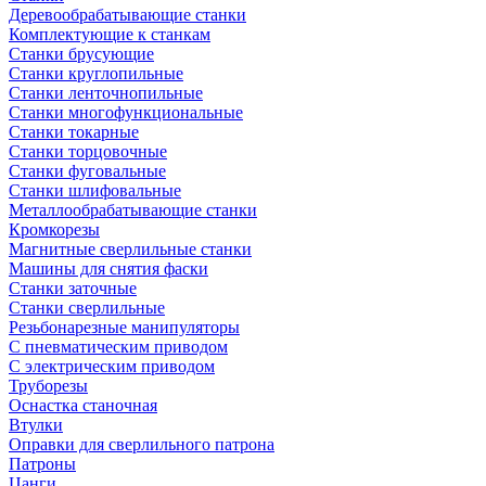
Деревообрабатывающие станки
Комплектующие к станкам
Станки брусующие
Станки круглопильные
Станки ленточнопильные
Станки многофункциональные
Станки токарные
Станки торцовочные
Станки фуговальные
Станки шлифовальные
Металлообрабатывающие станки
Кромкорезы
Магнитные сверлильные станки
Машины для снятия фаски
Станки заточные
Станки сверлильные
Резьбонарезные манипуляторы
С пневматическим приводом
С электрическим приводом
Труборезы
Оснастка станочная
Втулки
Оправки для сверлильного патрона
Патроны
Цанги