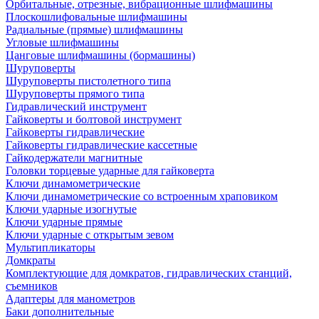
Орбитальные, отрезные, вибрационные шлифмашины
Плоскошлифовальные шлифмашины
Радиальные (прямые) шлифмашины
Угловые шлифмашины
Цанговые шлифмашины (бормашины)
Шуруповерты
Шуруповерты пистолетного типа
Шуруповерты прямого типа
Гидравлический инструмент
Гайковерты и болтовой инструмент
Гайковерты гидравлические
Гайковерты гидравлические кассетные
Гайкодержатели магнитные
Головки торцевые ударные для гайковерта
Ключи динамометрические
Ключи динамометрические со встроенным храповиком
Ключи ударные изогнутые
Ключи ударные прямые
Ключи ударные с открытым зевом
Мультипликаторы
Домкраты
Комплектующие для домкратов, гидравлических станций,
съемников
Адаптеры для манометров
Баки дополнительные