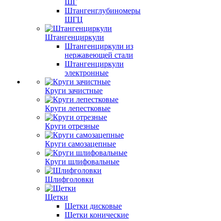
ШГ
Штангенглубиномеры
ШГЦ
Штангенциркули
Штангенциркули из
нержавеющей стали
Штангенциркули
электронные
Круги зачистные
Круги лепестковые
Круги отрезные
Круги самозацепные
Круги шлифовальные
Шлифголовки
Щетки
Щетки дисковые
Щетки конические