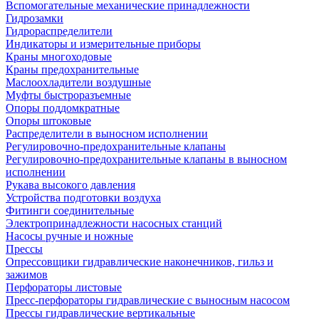
Вспомогательные механические принадлежности
Гидрозамки
Гидрораспределители
Индикаторы и измерительные приборы
Краны многоходовые
Краны предохранительные
Маслоохладители воздушные
Муфты быстроразъемные
Опоры поддомкратные
Опоры штоковые
Распределители в выносном исполнении
Регулировочно-предохранительные клапаны
Регулировочно-предохранительные клапаны в выносном
исполнении
Рукава высокого давления
Устройства подготовки воздуха
Фитинги соединительные
Электропринадлежности насосных станций
Насосы ручные и ножные
Прессы
Опрессовщики гидравлические наконечников, гильз и
зажимов
Перфораторы листовые
Пресс-перфораторы гидравлические с выносным насосом
Прессы гидравлические вертикальные