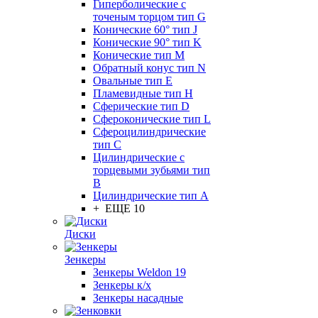
Гиперболические с
точеным торцом тип G
Конические 60° тип J
Конические 90° тип K
Конические тип M
Обратный конус тип N
Овальные тип E
Пламевидные тип H
Сферические тип D
Сфероконические тип L
Сфероцилиндрические
тип C
Цилиндрические с
торцевыми зубьями тип
B
Цилиндрические тип А
+ ЕЩЕ 10
Диски
Зенкеры
Зенкеры Weldon 19
Зенкеры к/х
Зенкеры насадные