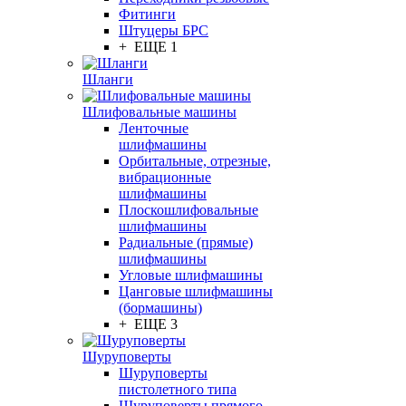
Фитинги
Штуцеры БРС
+ ЕЩЕ 1
Шланги
Шлифовальные машины
Ленточные
шлифмашины
Орбитальные, отрезные,
вибрационные
шлифмашины
Плоскошлифовальные
шлифмашины
Радиальные (прямые)
шлифмашины
Угловые шлифмашины
Цанговые шлифмашины
(бормашины)
+ ЕЩЕ 3
Шуруповерты
Шуруповерты
пистолетного типа
Шуруповерты прямого