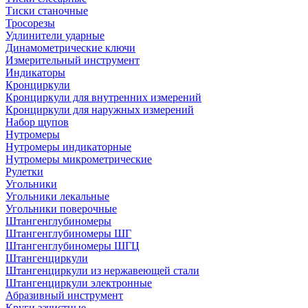
Тиски станочные
Тросорезы
Удлинители ударные
Динамометрические ключи
Измерительный инструмент
Индикаторы
Кронциркули
Кронциркули для внутренних измерений
Кронциркули для наружных измерений
Набор щупов
Нутромеры
Нутромеры индикаторные
Нутромеры микрометрические
Рулетки
Угольники
Угольники лекальные
Угольники поверочные
Штангенглубиномеры
Штангенглубиномеры ШГ
Штангенглубиномеры ШГЦ
Штангенциркули
Штангенциркули из нержавеющей стали
Штангенциркули электронные
Абразивный инструмент
Круги зачистные