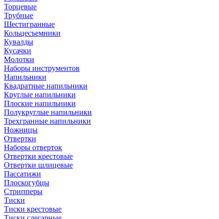
Торцевые
Трубные
Шестигранные
Кольцесъемники
Кувалды
Кусачки
Молотки
Наборы инструментов
Напильники
Квадратные напильники
Круглые напильники
Плоские напильники
Полукруглые напильники
Трехгранные напильники
Ножницы
Отвертки
Наборы отверток
Отвертки крестовые
Отвертки шлицевые
Пассатижи
Плоскогубцы
Стрипперы
Тиски
Тиски крестовые
Тиски слесарные