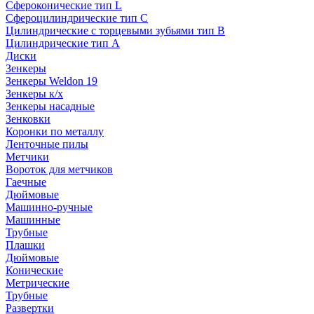
Сфероконические тип L
Сфероцилиндрические тип C
Цилиндрические с торцевыми зубьями тип B
Цилиндрические тип А
Диски
Зенкеры
Зенкеры Weldon 19
Зенкеры к/х
Зенкеры насадные
Зенковки
Коронки по металлу
Ленточные пилы
Метчики
Вороток для метчиков
Гаечные
Дюймовые
Машинно-ручные
Машинные
Трубные
Плашки
Дюймовые
Конические
Метрические
Трубные
Развертки