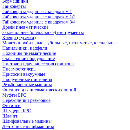
Бормашинки
Гайковерты
Гайковерты ударные с квадратом 1
Гайковерты ударные с квадратом 1/2
Гайковерты ударные с квадратом 3/4
Дрели пневматические
Заклепочные (клепальные) инструменты
Клещи (кусачки)
Молотки рубильные, зубильные, игольчатые, клепальные
Напильники, надфили
Ножницы пневматические
Окрасочное оборудование
Пистолеты для нанесения силикона
Пневмостеплеры
Присоски вакуумные
Продувочные пистолеты
Резьбонарезные машины
Фитинги для пневматических линий
Муфты БРС
Переходники резьбовые
Фитинги
Штуцеры БРС
Шланги
Шлифовальные машины
Ленточные шлифмашины