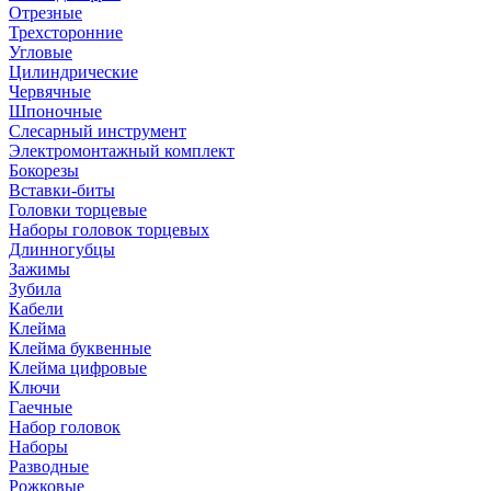
Отрезные
Трехсторонние
Угловые
Цилиндрические
Червячные
Шпоночные
Слесарный инструмент
Электромонтажный комплект
Бокорезы
Вставки-биты
Головки торцевые
Наборы головок торцевых
Длинногубцы
Зажимы
Зубила
Кабели
Клейма
Клейма буквенные
Клейма цифровые
Ключи
Гаечные
Набор головок
Наборы
Разводные
Рожковые