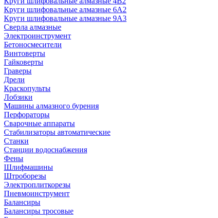
Круги шлифовальные алмазные 4В2
Круги шлифовальные алмазные 6A2
Круги шлифовальные алмазные 9А3
Сверла алмазные
Электроинструмент
Бетоносмесители
Винтоверты
Гайковерты
Граверы
Дрели
Краскопульты
Лобзики
Машины алмазного бурения
Перфораторы
Сварочные аппараты
Стабилизаторы автоматические
Станки
Станции водоснабжения
Фены
Шлифмашины
Штроборезы
Электроплиткорезы
Пневмоинструмент
Балансиры
Балансиры тросовые