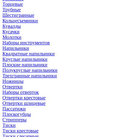
Торцевые
Трубные
Шестигранные
Кольцесъемники
Кувалды
Кусачки
Молотки
Наборы инструментов
Напильники
Квадратные напильники
Круглые напильники
Плоские напильники
Полукруглые напильники
Трехгранные напильники
Ножницы
Отвертки
Наборы отверток
Отвертки крестовые
Отвертки шлицевые
Пассатижи
Плоскогубцы
Стрипперы
Тиски
Тиски крестовые
Тиски слесарные