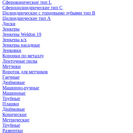
Сфероконические тип L
Сфероцилиндрические тип C
Цилиндрические с торцевыми зубьями тип B
Цилиндрические тип А
Диски
Зенкеры
Зенкеры Weldon 19
Зенкеры к/х
Зенкеры насадные
Зенковки
Коронки по металлу
Ленточные пилы
Метчики
Вороток для метчиков
Гаечные
Дюймовые
Машинно-ручные
Машинные
Трубные
Плашки
Дюймовые
Конические
Метрические
Трубные
Развертки