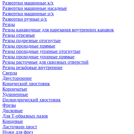
Развертки машинные к/х
Развертки машинные насадные
Развертки машинные ц/х
Развертки ручные ц/х
Резцы
Резцы канавочные для нарезания внутренних канавок
Резцы отрезные
Резцы подрезные отогнутые
Резцы проходные прямые
Резцы проходные упорные отогнутые
Резцы проходные упорные прямые
Резцы расточные для сквозных отверстий
Резцы резьбовые внутренние
Сверла
Двусторонние
Конический хвостовик
Корончатые
Удлиненные
Цилиндрический хвостовик
Фрезы
Дисковые
Для Т-образных пазов
Концевые
Ласточкин хвост
Ножи для фрез