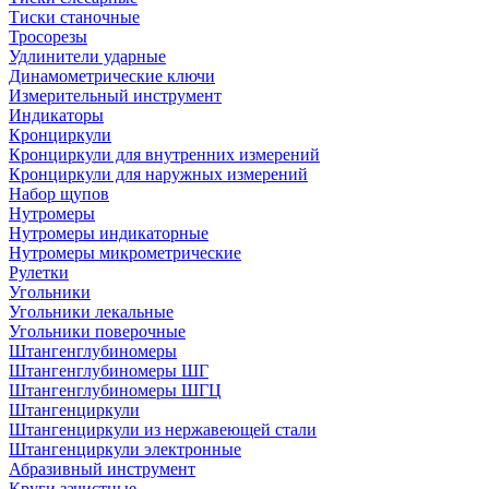
Тиски станочные
Тросорезы
Удлинители ударные
Динамометрические ключи
Измерительный инструмент
Индикаторы
Кронциркули
Кронциркули для внутренних измерений
Кронциркули для наружных измерений
Набор щупов
Нутромеры
Нутромеры индикаторные
Нутромеры микрометрические
Рулетки
Угольники
Угольники лекальные
Угольники поверочные
Штангенглубиномеры
Штангенглубиномеры ШГ
Штангенглубиномеры ШГЦ
Штангенциркули
Штангенциркули из нержавеющей стали
Штангенциркули электронные
Абразивный инструмент
Круги зачистные