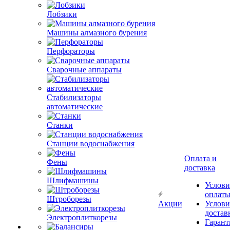
Лобзики
Машины алмазного бурения
Перфораторы
Сварочные аппараты
Стабилизаторы
автоматические
Станки
Станции водоснабжения
Оплата и
Фены
доставка
Шлифмашины
Услови
оплат
Штроборезы
Акции
Услови
достав
Электроплиткорезы
Гарант