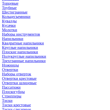
Торцевые
Трубные
Шестигранные
Кольцесъемники
Кувалды
Кусачки
Молотки
Наборы инструментов
Напильники
Квадратные напильники
Круглые напильники
Плоские напильники
Полукруглые напильники
Трехгранные напильники
Ножницы
Отвертки
Наборы отверток
Отвертки крестовые
Отвертки шлицевые
Пассатижи
Плоскогубцы
Стрипперы
Тиски
Тиски крестовые
Тиски слесарные