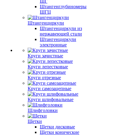
ШГ
Штангенглубиномеры
ШГЦ
Штангенциркули
Штангенциркули из
нержавеющей стали
Штангенциркули
электронные
Круги зачистные
Круги лепестковые
Круги отрезные
Круги самозацепные
Круги шлифовальные
Шлифголовки
Щетки
Щетки дисковые
Щетки конические