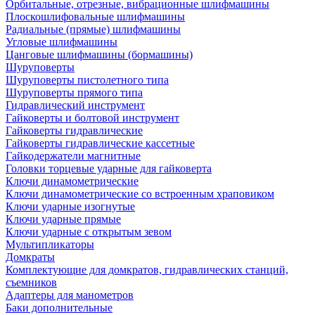
Орбитальные, отрезные, вибрационные шлифмашины
Плоскошлифовальные шлифмашины
Радиальные (прямые) шлифмашины
Угловые шлифмашины
Цанговые шлифмашины (бормашины)
Шуруповерты
Шуруповерты пистолетного типа
Шуруповерты прямого типа
Гидравлический инструмент
Гайковерты и болтовой инструмент
Гайковерты гидравлические
Гайковерты гидравлические кассетные
Гайкодержатели магнитные
Головки торцевые ударные для гайковерта
Ключи динамометрические
Ключи динамометрические со встроенным храповиком
Ключи ударные изогнутые
Ключи ударные прямые
Ключи ударные с открытым зевом
Мультипликаторы
Домкраты
Комплектующие для домкратов, гидравлических станций,
съемников
Адаптеры для манометров
Баки дополнительные