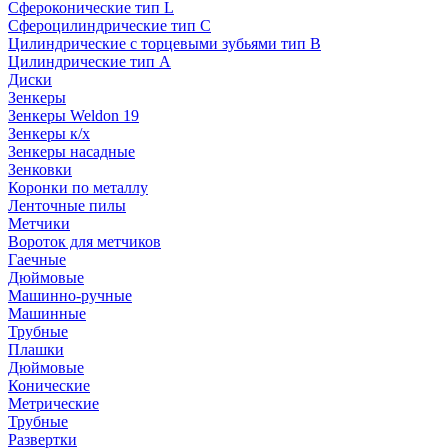
Сфероконические тип L
Сфероцилиндрические тип C
Цилиндрические с торцевыми зубьями тип B
Цилиндрические тип А
Диски
Зенкеры
Зенкеры Weldon 19
Зенкеры к/х
Зенкеры насадные
Зенковки
Коронки по металлу
Ленточные пилы
Метчики
Вороток для метчиков
Гаечные
Дюймовые
Машинно-ручные
Машинные
Трубные
Плашки
Дюймовые
Конические
Метрические
Трубные
Развертки