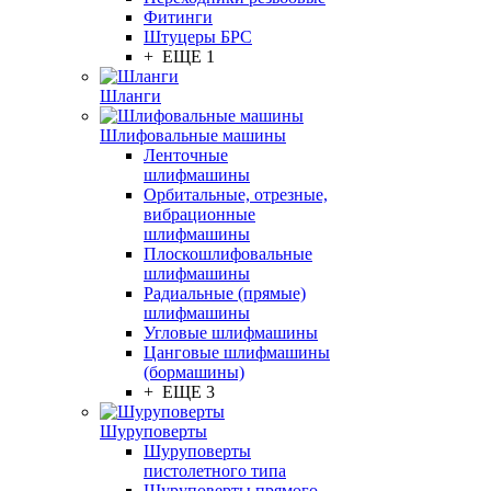
Фитинги
Штуцеры БРС
+ ЕЩЕ 1
Шланги
Шлифовальные машины
Ленточные
шлифмашины
Орбитальные, отрезные,
вибрационные
шлифмашины
Плоскошлифовальные
шлифмашины
Радиальные (прямые)
шлифмашины
Угловые шлифмашины
Цанговые шлифмашины
(бормашины)
+ ЕЩЕ 3
Шуруповерты
Шуруповерты
пистолетного типа
Шуруповерты прямого