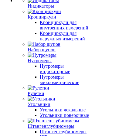
Индикаторы
Кронциркули
Кронциркули для
внутренних измерений
Кронциркули для
наружных измерений
Набор щупов
Нутромеры
Нутромеры
индикаторные
Нутромеры
микрометрические
Рулетки
Угольники
Угольники лекальные
Угольники поверочные
Штангенглубиномеры
Штангенглубиномеры