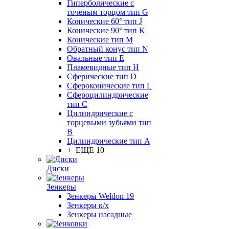
Гиперболические с
точеным торцом тип G
Конические 60° тип J
Конические 90° тип K
Конические тип M
Обратный конус тип N
Овальные тип E
Пламевидные тип H
Сферические тип D
Сфероконические тип L
Сфероцилиндрические
тип C
Цилиндрические с
торцевыми зубьями тип
B
Цилиндрические тип А
+ ЕЩЕ 10
Диски
Зенкеры
Зенкеры Weldon 19
Зенкеры к/х
Зенкеры насадные