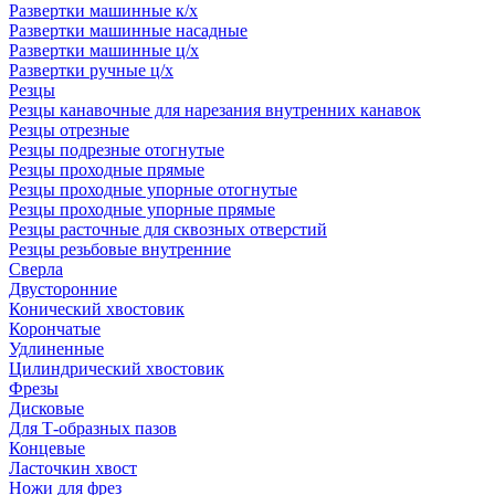
Развертки машинные к/х
Развертки машинные насадные
Развертки машинные ц/х
Развертки ручные ц/х
Резцы
Резцы канавочные для нарезания внутренних канавок
Резцы отрезные
Резцы подрезные отогнутые
Резцы проходные прямые
Резцы проходные упорные отогнутые
Резцы проходные упорные прямые
Резцы расточные для сквозных отверстий
Резцы резьбовые внутренние
Сверла
Двусторонние
Конический хвостовик
Корончатые
Удлиненные
Цилиндрический хвостовик
Фрезы
Дисковые
Для Т-образных пазов
Концевые
Ласточкин хвост
Ножи для фрез