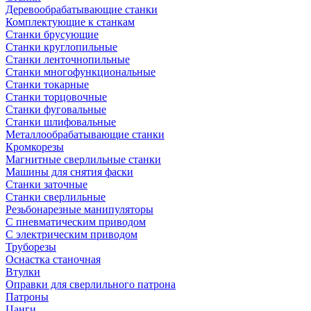
Деревообрабатывающие станки
Комплектующие к станкам
Станки брусующие
Станки круглопильные
Станки ленточнопильные
Станки многофункциональные
Станки токарные
Станки торцовочные
Станки фуговальные
Станки шлифовальные
Металлообрабатывающие станки
Кромкорезы
Магнитные сверлильные станки
Машины для снятия фаски
Станки заточные
Станки сверлильные
Резьбонарезные манипуляторы
С пневматическим приводом
С электрическим приводом
Труборезы
Оснастка станочная
Втулки
Оправки для сверлильного патрона
Патроны
Цанги