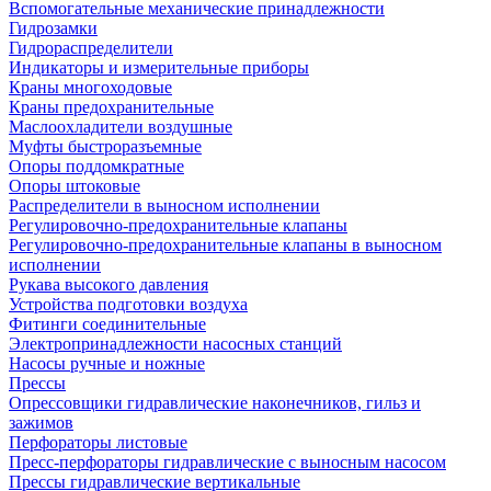
Вспомогательные механические принадлежности
Гидрозамки
Гидрораспределители
Индикаторы и измерительные приборы
Краны многоходовые
Краны предохранительные
Маслоохладители воздушные
Муфты быстроразъемные
Опоры поддомкратные
Опоры штоковые
Распределители в выносном исполнении
Регулировочно-предохранительные клапаны
Регулировочно-предохранительные клапаны в выносном
исполнении
Рукава высокого давления
Устройства подготовки воздуха
Фитинги соединительные
Электропринадлежности насосных станций
Насосы ручные и ножные
Прессы
Опрессовщики гидравлические наконечников, гильз и
зажимов
Перфораторы листовые
Пресс-перфораторы гидравлические с выносным насосом
Прессы гидравлические вертикальные