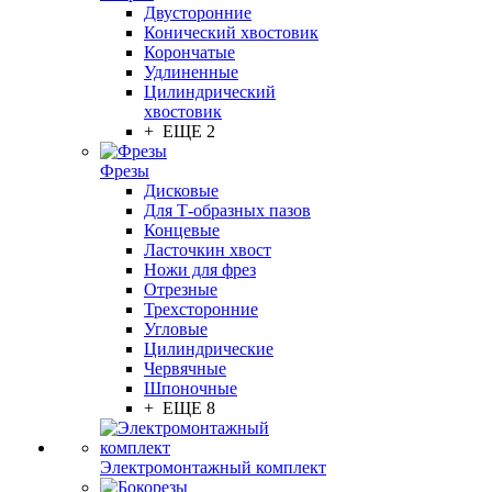
Двусторонние
Конический хвостовик
Корончатые
Удлиненные
Цилиндрический
хвостовик
+ ЕЩЕ 2
Фрезы
Дисковые
Для Т-образных пазов
Концевые
Ласточкин хвост
Ножи для фрез
Отрезные
Трехсторонние
Угловые
Цилиндрические
Червячные
Шпоночные
+ ЕЩЕ 8
Электромонтажный комплект