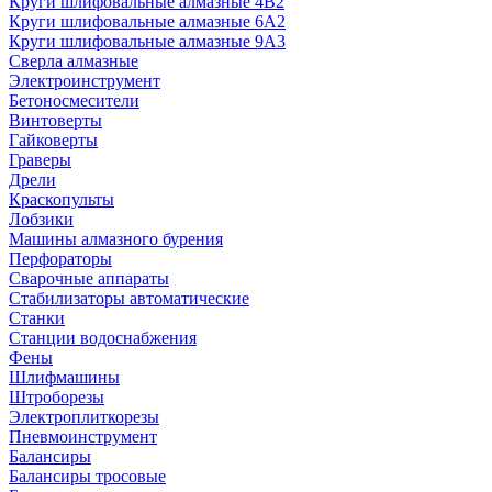
Круги шлифовальные алмазные 4В2
Круги шлифовальные алмазные 6A2
Круги шлифовальные алмазные 9А3
Сверла алмазные
Электроинструмент
Бетоносмесители
Винтоверты
Гайковерты
Граверы
Дрели
Краскопульты
Лобзики
Машины алмазного бурения
Перфораторы
Сварочные аппараты
Стабилизаторы автоматические
Станки
Станции водоснабжения
Фены
Шлифмашины
Штроборезы
Электроплиткорезы
Пневмоинструмент
Балансиры
Балансиры тросовые