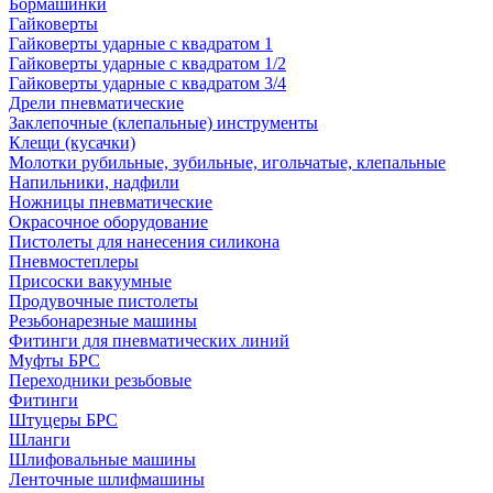
Бормашинки
Гайковерты
Гайковерты ударные с квадратом 1
Гайковерты ударные с квадратом 1/2
Гайковерты ударные с квадратом 3/4
Дрели пневматические
Заклепочные (клепальные) инструменты
Клещи (кусачки)
Молотки рубильные, зубильные, игольчатые, клепальные
Напильники, надфили
Ножницы пневматические
Окрасочное оборудование
Пистолеты для нанесения силикона
Пневмостеплеры
Присоски вакуумные
Продувочные пистолеты
Резьбонарезные машины
Фитинги для пневматических линий
Муфты БРС
Переходники резьбовые
Фитинги
Штуцеры БРС
Шланги
Шлифовальные машины
Ленточные шлифмашины