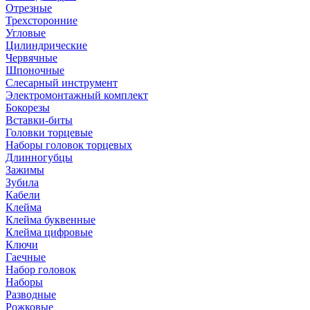
Отрезные
Трехсторонние
Угловые
Цилиндрические
Червячные
Шпоночные
Слесарный инструмент
Электромонтажный комплект
Бокорезы
Вставки-биты
Головки торцевые
Наборы головок торцевых
Длинногубцы
Зажимы
Зубила
Кабели
Клейма
Клейма буквенные
Клейма цифровые
Ключи
Гаечные
Набор головок
Наборы
Разводные
Рожковые