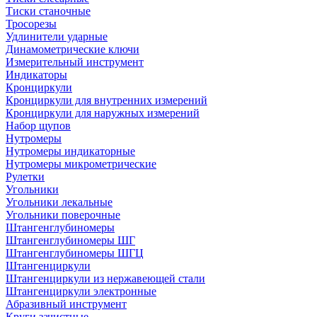
Тиски станочные
Тросорезы
Удлинители ударные
Динамометрические ключи
Измерительный инструмент
Индикаторы
Кронциркули
Кронциркули для внутренних измерений
Кронциркули для наружных измерений
Набор щупов
Нутромеры
Нутромеры индикаторные
Нутромеры микрометрические
Рулетки
Угольники
Угольники лекальные
Угольники поверочные
Штангенглубиномеры
Штангенглубиномеры ШГ
Штангенглубиномеры ШГЦ
Штангенциркули
Штангенциркули из нержавеющей стали
Штангенциркули электронные
Абразивный инструмент
Круги зачистные