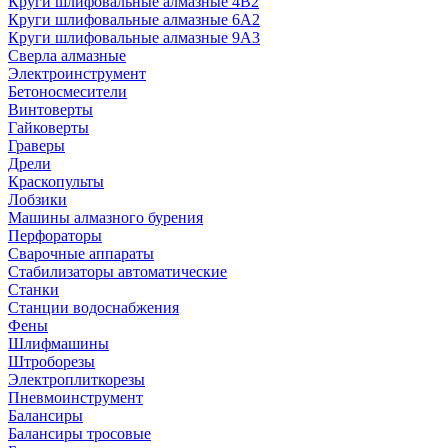
Круги шлифовальные алмазные 4В2
Круги шлифовальные алмазные 6A2
Круги шлифовальные алмазные 9А3
Сверла алмазные
Электроинструмент
Бетоносмесители
Винтоверты
Гайковерты
Граверы
Дрели
Краскопульты
Лобзики
Машины алмазного бурения
Перфораторы
Сварочные аппараты
Стабилизаторы автоматические
Станки
Станции водоснабжения
Фены
Шлифмашины
Штроборезы
Электроплиткорезы
Пневмоинструмент
Балансиры
Балансиры тросовые