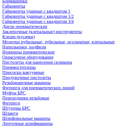
Бормашинки
Гайковерты
Гайковерты ударные с квадратом 1
Гайковерты ударные с квадратом 1/2
Гайковерты ударные с квадратом 3/4
Дрели пневматические
Заклепочные (клепальные) инструменты
Клещи (кусачки)
Молотки рубильные, зубильные, игольчатые, клепальные
Напильники, надфили
Ножницы пневматические
Окрасочное оборудование
Пистолеты для нанесения силикона
Пневмостеплеры
Присоски вакуумные
Продувочные пистолеты
Резьбонарезные машины
Фитинги для пневматических линий
Муфты БРС
Переходники резьбовые
Фитинги
Штуцеры БРС
Шланги
Шлифовальные машины
Ленточные шлифмашины