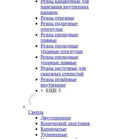
Резцы канавочные для
нарезания внутренних
канавок
Резцы отрезные
Резцы подрезные
отогнутые
Резцы проходные
прямые
Резцы проходные
упорные отогнутые
Резцы проходные
упорные прямые
Резцы расточные для
сквозных отверстий
Резцы резьбовые
внутренние
+ ЕЩЕ 5
Сверла
Двусторонние
Конический хвостовик
Корончатые
Удлиненные