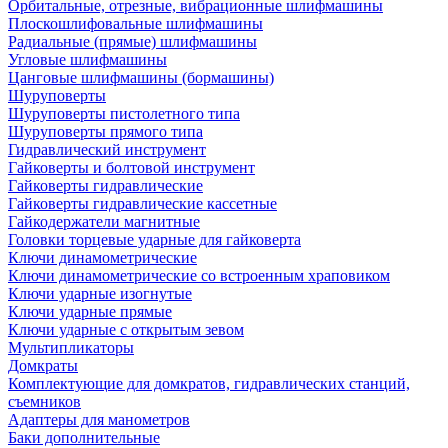
Орбитальные, отрезные, вибрационные шлифмашины
Плоскошлифовальные шлифмашины
Радиальные (прямые) шлифмашины
Угловые шлифмашины
Цанговые шлифмашины (бормашины)
Шуруповерты
Шуруповерты пистолетного типа
Шуруповерты прямого типа
Гидравлический инструмент
Гайковерты и болтовой инструмент
Гайковерты гидравлические
Гайковерты гидравлические кассетные
Гайкодержатели магнитные
Головки торцевые ударные для гайковерта
Ключи динамометрические
Ключи динамометрические со встроенным храповиком
Ключи ударные изогнутые
Ключи ударные прямые
Ключи ударные с открытым зевом
Мультипликаторы
Домкраты
Комплектующие для домкратов, гидравлических станций,
съемников
Адаптеры для манометров
Баки дополнительные