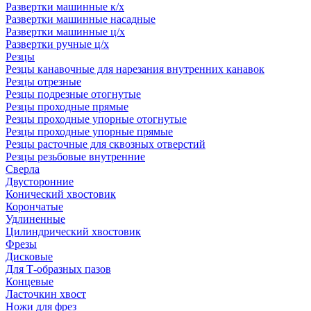
Развертки машинные к/х
Развертки машинные насадные
Развертки машинные ц/х
Развертки ручные ц/х
Резцы
Резцы канавочные для нарезания внутренних канавок
Резцы отрезные
Резцы подрезные отогнутые
Резцы проходные прямые
Резцы проходные упорные отогнутые
Резцы проходные упорные прямые
Резцы расточные для сквозных отверстий
Резцы резьбовые внутренние
Сверла
Двусторонние
Конический хвостовик
Корончатые
Удлиненные
Цилиндрический хвостовик
Фрезы
Дисковые
Для Т-образных пазов
Концевые
Ласточкин хвост
Ножи для фрез