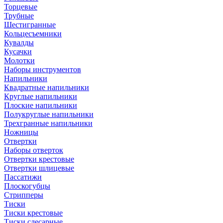
Торцевые
Трубные
Шестигранные
Кольцесъемники
Кувалды
Кусачки
Молотки
Наборы инструментов
Напильники
Квадратные напильники
Круглые напильники
Плоские напильники
Полукруглые напильники
Трехгранные напильники
Ножницы
Отвертки
Наборы отверток
Отвертки крестовые
Отвертки шлицевые
Пассатижи
Плоскогубцы
Стрипперы
Тиски
Тиски крестовые
Тиски слесарные