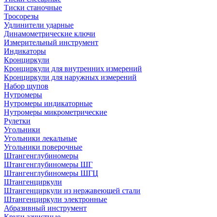
Тиски станочные
Тросорезы
Удлинители ударные
Динамометрические ключи
Измерительный инструмент
Индикаторы
Кронциркули
Кронциркули для внутренних измерений
Кронциркули для наружных измерений
Набор щупов
Нутромеры
Нутромеры индикаторные
Нутромеры микрометрические
Рулетки
Угольники
Угольники лекальные
Угольники поверочные
Штангенглубиномеры
Штангенглубиномеры ШГ
Штангенглубиномеры ШГЦ
Штангенциркули
Штангенциркули из нержавеющей стали
Штангенциркули электронные
Абразивный инструмент
Круги зачистные