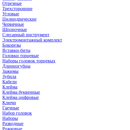
Отрезные
Трехсторонние
Угловые
Цилиндрические
Червячные
Шпоночные
Слесарный инструмент
Электромонтажный комплект
Бокорезы
Вставки-биты
Головки торцевые
Наборы головок торцевых
Длинногубцы
Зажимы
Зубила
Кабели
Клейма
Клейма буквенные
Клейма цифровые
Ключи
Гаечные
Набор головок
Наборы
Разводные
Рожковые