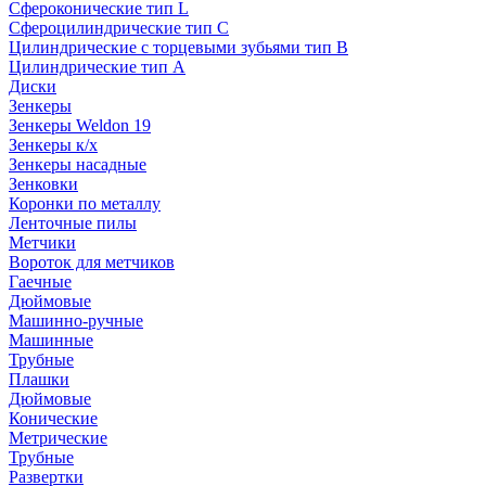
Сфероконические тип L
Сфероцилиндрические тип C
Цилиндрические с торцевыми зубьями тип B
Цилиндрические тип А
Диски
Зенкеры
Зенкеры Weldon 19
Зенкеры к/х
Зенкеры насадные
Зенковки
Коронки по металлу
Ленточные пилы
Метчики
Вороток для метчиков
Гаечные
Дюймовые
Машинно-ручные
Машинные
Трубные
Плашки
Дюймовые
Конические
Метрические
Трубные
Развертки