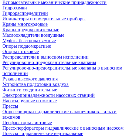
Вспомогательные механические принадлежности
Гидрозамки
Гидрораспределители
Индикаторы и измерительные приборы
Краны многоходовые
Краны предохранительные
Маслоохладители воздушные
Муфты быстроразъемные
Опоры поддомкратные
Опоры штоковые
Распределители в выносном исполнении
Регулировочно-предохранительные клапаны
Регулировочно-предохранительные клапаны в выносном
исполнении
Рукава высокого давления
Устройства подготовки воздуха
Фитинги соединительные
Электропринадлежности насосных станций
Насосы ручные и ножные
Прессы
Опрессовщики гидравлические наконечников, гильз и
зажимов
Перфораторы листовые
Пресс-перфораторы гидравлические с выносным насосом
Прессы гидравлические вертикальные