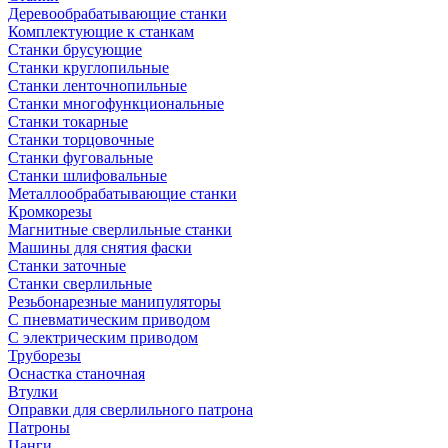
Деревообрабатывающие станки
Комплектующие к станкам
Станки брусующие
Станки круглопильные
Станки ленточнопильные
Станки многофункциональные
Станки токарные
Станки торцовочные
Станки фуговальные
Станки шлифовальные
Металлообрабатывающие станки
Кромкорезы
Магнитные сверлильные станки
Машины для снятия фаски
Станки заточные
Станки сверлильные
Резьбонарезные манипуляторы
С пневматическим приводом
С электрическим приводом
Труборезы
Оснастка станочная
Втулки
Оправки для сверлильного патрона
Патроны
Цанги