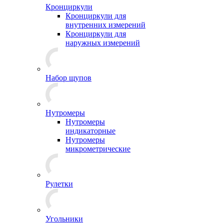
Кронциркули
Кронциркули для
внутренних измерений
Кронциркули для
наружных измерений
Набор щупов
Нутромеры
Нутромеры
индикаторные
Нутромеры
микрометрические
Рулетки
Угольники