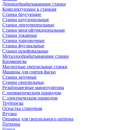
Деревообрабатывающие станки
Комплектующие к станкам
Станки брусующие
Станки круглопильные
Станки ленточнопильные
Станки многофункциональные
Станки токарные
Станки торцовочные
Станки фуговальные
Станки шлифовальные
Металлообрабатывающие станки
Кромкорезы
Магнитные сверлильные станки
Машины для снятия фаски
Станки заточные
Станки сверлильные
Резьбонарезные манипуляторы
С пневматическим приводом
С электрическим приводом
Труборезы
Оснастка станочная
Втулки
Оправки для сверлильного патрона
Патроны
Цанги