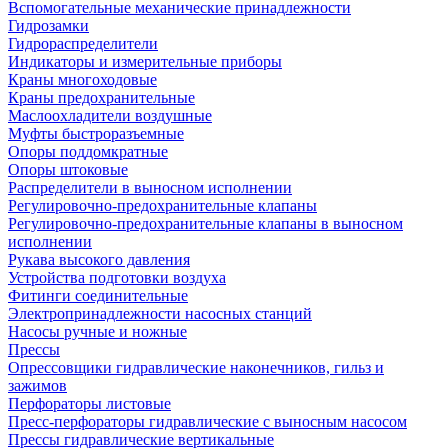
Вспомогательные механические принадлежности
Гидрозамки
Гидрораспределители
Индикаторы и измерительные приборы
Краны многоходовые
Краны предохранительные
Маслоохладители воздушные
Муфты быстроразъемные
Опоры поддомкратные
Опоры штоковые
Распределители в выносном исполнении
Регулировочно-предохранительные клапаны
Регулировочно-предохранительные клапаны в выносном
исполнении
Рукава высокого давления
Устройства подготовки воздуха
Фитинги соединительные
Электропринадлежности насосных станций
Насосы ручные и ножные
Прессы
Опрессовщики гидравлические наконечников, гильз и
зажимов
Перфораторы листовые
Пресс-перфораторы гидравлические с выносным насосом
Прессы гидравлические вертикальные