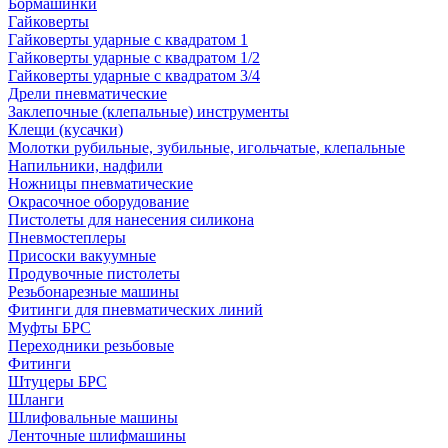
Бормашинки
Гайковерты
Гайковерты ударные с квадратом 1
Гайковерты ударные с квадратом 1/2
Гайковерты ударные с квадратом 3/4
Дрели пневматические
Заклепочные (клепальные) инструменты
Клещи (кусачки)
Молотки рубильные, зубильные, игольчатые, клепальные
Напильники, надфили
Ножницы пневматические
Окрасочное оборудование
Пистолеты для нанесения силикона
Пневмостеплеры
Присоски вакуумные
Продувочные пистолеты
Резьбонарезные машины
Фитинги для пневматических линий
Муфты БРС
Переходники резьбовые
Фитинги
Штуцеры БРС
Шланги
Шлифовальные машины
Ленточные шлифмашины