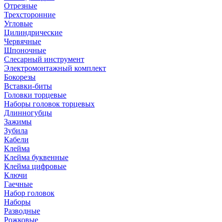
Отрезные
Трехсторонние
Угловые
Цилиндрические
Червячные
Шпоночные
Слесарный инструмент
Электромонтажный комплект
Бокорезы
Вставки-биты
Головки торцевые
Наборы головок торцевых
Длинногубцы
Зажимы
Зубила
Кабели
Клейма
Клейма буквенные
Клейма цифровые
Ключи
Гаечные
Набор головок
Наборы
Разводные
Рожковые