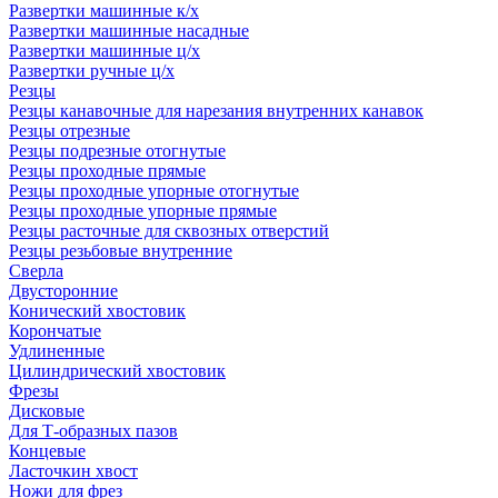
Развертки машинные к/х
Развертки машинные насадные
Развертки машинные ц/х
Развертки ручные ц/х
Резцы
Резцы канавочные для нарезания внутренних канавок
Резцы отрезные
Резцы подрезные отогнутые
Резцы проходные прямые
Резцы проходные упорные отогнутые
Резцы проходные упорные прямые
Резцы расточные для сквозных отверстий
Резцы резьбовые внутренние
Сверла
Двусторонние
Конический хвостовик
Корончатые
Удлиненные
Цилиндрический хвостовик
Фрезы
Дисковые
Для Т-образных пазов
Концевые
Ласточкин хвост
Ножи для фрез