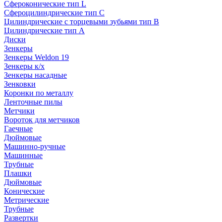
Сфероконические тип L
Сфероцилиндрические тип C
Цилиндрические с торцевыми зубьями тип B
Цилиндрические тип А
Диски
Зенкеры
Зенкеры Weldon 19
Зенкеры к/х
Зенкеры насадные
Зенковки
Коронки по металлу
Ленточные пилы
Метчики
Вороток для метчиков
Гаечные
Дюймовые
Машинно-ручные
Машинные
Трубные
Плашки
Дюймовые
Конические
Метрические
Трубные
Развертки