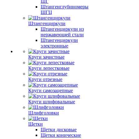
ШГ
Штангенглубиномеры
ШГЦ
Штангенциркули
Штангенциркули из
нержавеющей стали
Штангенциркули
электронные
Круги зачистные
Круги лепестковые
Круги отрезные
Круги самозацепные
Круги шлифовальные
Шлифголовки
Щетки
Щетки дисковые
Щетки конические