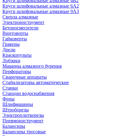
Круги шлифовальные алмазные 4В2
Круги шлифовальные алмазные 6A2
Круги шлифовальные алмазные 9А3
Сверла алмазные
Электроинструмент
Бетоносмесители
Винтоверты
Гайковерты
Граверы
Дрели
Краскопульты
Лобзики
Машины алмазного бурения
Перфораторы
Сварочные аппараты
Стабилизаторы автоматические
Станки
Станции водоснабжения
Фены
Шлифмашины
Штроборезы
Электроплиткорезы
Пневмоинструмент
Балансиры
Балансиры тросовые