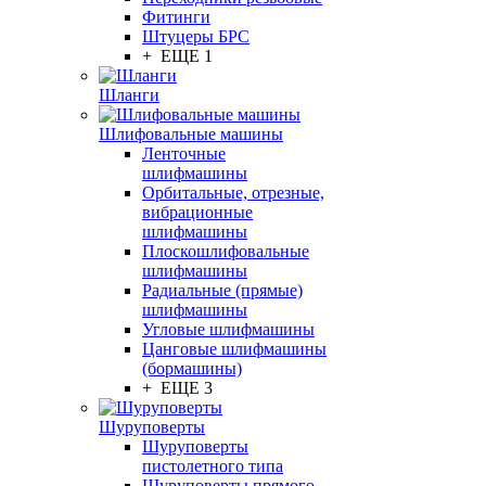
Фитинги
Штуцеры БРС
+ ЕЩЕ 1
Шланги
Шлифовальные машины
Ленточные
шлифмашины
Орбитальные, отрезные,
вибрационные
шлифмашины
Плоскошлифовальные
шлифмашины
Радиальные (прямые)
шлифмашины
Угловые шлифмашины
Цанговые шлифмашины
(бормашины)
+ ЕЩЕ 3
Шуруповерты
Шуруповерты
пистолетного типа
Шуруповерты прямого