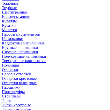
Торцевые
Трубные
Шестигранные
Кольцесъемники
Кувалды
Кусачки
Молотки
Наборы инструментов
Напильники
Квадратные напильники
Круглые напильники
Плоские напильники
Полукруглые напильники
Трехгранные напильники
Ножницы
Отвертки
Наборы отверток
Отвертки крестовые
Отвертки шлицевые
Пассатижи
Плоскогубцы
Стрипперы
Тиски
Тиски крестовые
Тиски слесарные