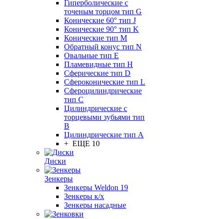
Гиперболические с
точеным торцом тип G
Конические 60° тип J
Конические 90° тип K
Конические тип M
Обратный конус тип N
Овальные тип E
Пламевидные тип H
Сферические тип D
Сфероконические тип L
Сфероцилиндрические
тип C
Цилиндрические с
торцевыми зубьями тип
B
Цилиндрические тип А
+ ЕЩЕ 10
Диски
Зенкеры
Зенкеры Weldon 19
Зенкеры к/х
Зенкеры насадные