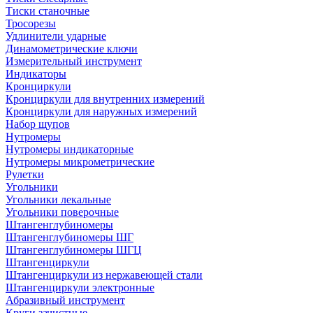
Тиски станочные
Тросорезы
Удлинители ударные
Динамометрические ключи
Измерительный инструмент
Индикаторы
Кронциркули
Кронциркули для внутренних измерений
Кронциркули для наружных измерений
Набор щупов
Нутромеры
Нутромеры индикаторные
Нутромеры микрометрические
Рулетки
Угольники
Угольники лекальные
Угольники поверочные
Штангенглубиномеры
Штангенглубиномеры ШГ
Штангенглубиномеры ШГЦ
Штангенциркули
Штангенциркули из нержавеющей стали
Штангенциркули электронные
Абразивный инструмент
Круги зачистные