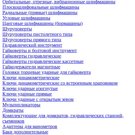
Орбитальные, отрезные, вибрационные шлифмашины
Плоскошлифовальные шлифмашины
Радиальные (прямые) шлифмашины
Угловые шлифмашины
Цанговые шлифмашины (бормашины)
Шуруповерты
Шуруповерты пистолетного типа
Шуруповерты прямого типа
Гидравлический инструмент
Гайковерты и болтовой инструмент
Гайковерты гидравлические
Гайковерты гидравлические кассетные
Гайкодержатели магнитные
Головки торцевые ударные для гайковерта
Ключи динамометрические
Ключи динамометрические со встроенным храповиком
Ключи ударные изогнутые
Ключи ударные прямые
Ключи ударные с открытым зевом
Мультипликаторы
Домкраты
Комплектующие для домкратов, гидравлических станций,
съемников
Адаптеры для манометров
Баки дополнительные