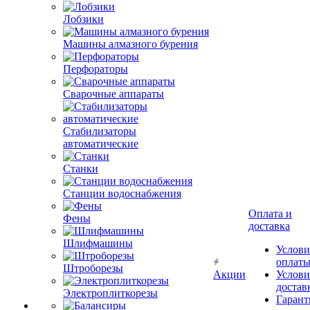
Лобзики
Машины алмазного бурения
Перфораторы
Сварочные аппараты
Стабилизаторы
автоматические
Станки
Станции водоснабжения
Оплата и
Фены
доставка
Шлифмашины
Услови
оплат
Штроборезы
Акции
Услови
достав
Электроплиткорезы
Гарант