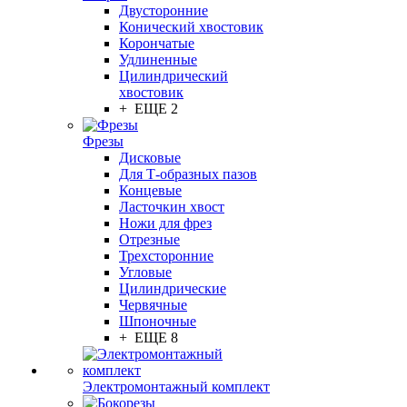
Двусторонние
Конический хвостовик
Корончатые
Удлиненные
Цилиндрический
хвостовик
+ ЕЩЕ 2
Фрезы
Дисковые
Для Т-образных пазов
Концевые
Ласточкин хвост
Ножи для фрез
Отрезные
Трехсторонние
Угловые
Цилиндрические
Червячные
Шпоночные
+ ЕЩЕ 8
Электромонтажный комплект