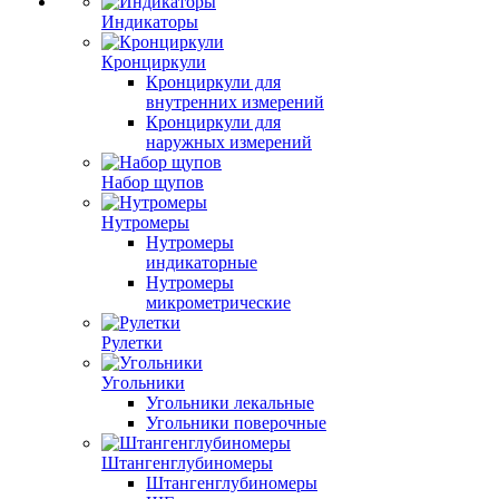
Индикаторы
Кронциркули
Кронциркули для
внутренних измерений
Кронциркули для
наружных измерений
Набор щупов
Нутромеры
Нутромеры
индикаторные
Нутромеры
микрометрические
Рулетки
Угольники
Угольники лекальные
Угольники поверочные
Штангенглубиномеры
Штангенглубиномеры