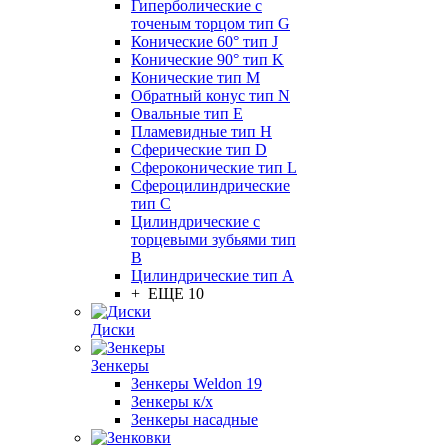
Гиперболические с
точеным торцом тип G
Конические 60° тип J
Конические 90° тип K
Конические тип M
Обратный конус тип N
Овальные тип E
Пламевидные тип H
Сферические тип D
Сфероконические тип L
Сфероцилиндрические
тип C
Цилиндрические с
торцевыми зубьями тип
B
Цилиндрические тип А
+ ЕЩЕ 10
Диски
Зенкеры
Зенкеры Weldon 19
Зенкеры к/х
Зенкеры насадные