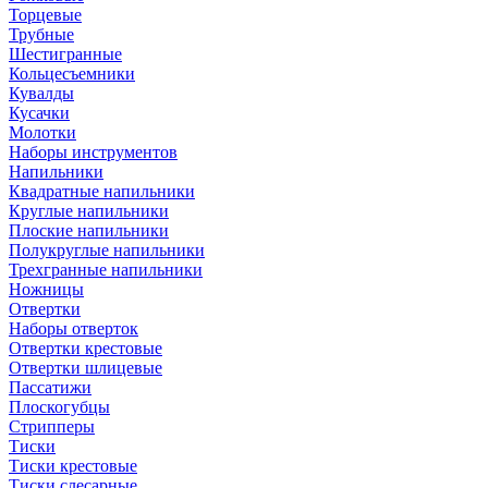
Торцевые
Трубные
Шестигранные
Кольцесъемники
Кувалды
Кусачки
Молотки
Наборы инструментов
Напильники
Квадратные напильники
Круглые напильники
Плоские напильники
Полукруглые напильники
Трехгранные напильники
Ножницы
Отвертки
Наборы отверток
Отвертки крестовые
Отвертки шлицевые
Пассатижи
Плоскогубцы
Стрипперы
Тиски
Тиски крестовые
Тиски слесарные