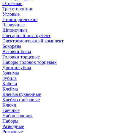
Отрезные
Трехсторонние
Угловые
Цилиндрические
Червячные
Шпоночные
Слесарный инструмент
Электромонтажный комплект
Бокорезы
Вставки-биты
Головки торцевые
Наборы головок торцевых
Длинногубцы
Зажимы
Зубила
Кабели
Клейма
Клейма буквенные
Клейма цифровые
Ключи
Гаечные
Набор головок
Наборы
Разводные
Рожковые