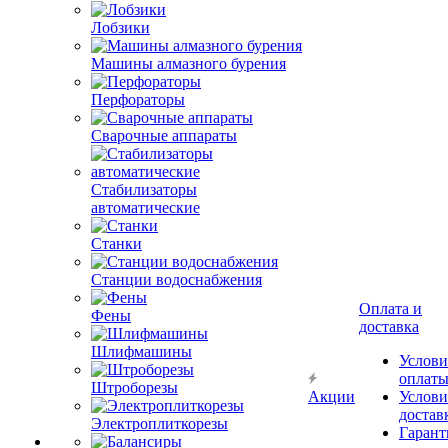
Лобзики
Машины алмазного бурения
Перфораторы
Сварочные аппараты
Стабилизаторы
автоматические
Станки
Станции водоснабжения
Оплата и
Фены
доставка
Шлифмашины
Услови
оплат
Штроборезы
Акции
Услови
достав
Электроплиткорезы
Гарант