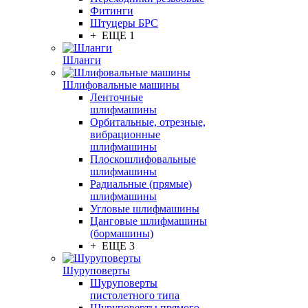
Фитинги
Штуцеры БРС
+ ЕЩЕ 1
Шланги
Шлифовальные машины
Ленточные
шлифмашины
Орбитальные, отрезные,
вибрационные
шлифмашины
Плоскошлифовальные
шлифмашины
Радиальные (прямые)
шлифмашины
Угловые шлифмашины
Цанговые шлифмашины
(бормашины)
+ ЕЩЕ 3
Шуруповерты
Шуруповерты
пистолетного типа
Шуруповерты прямого