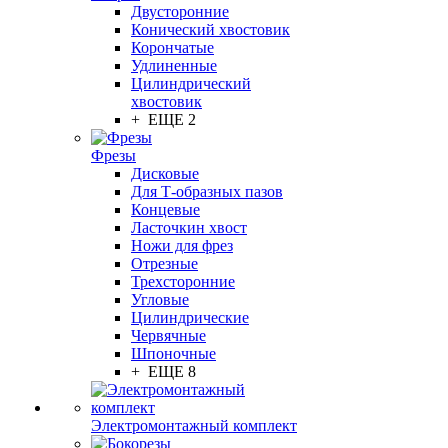
Двусторонние
Конический хвостовик
Корончатые
Удлиненные
Цилиндрический
хвостовик
+ ЕЩЕ 2
Фрезы
Дисковые
Для Т-образных пазов
Концевые
Ласточкин хвост
Ножи для фрез
Отрезные
Трехсторонние
Угловые
Цилиндрические
Червячные
Шпоночные
+ ЕЩЕ 8
Электромонтажный комплект