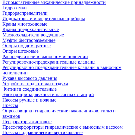
Вспомогательные механические принадлежности
Гидрозамки
Гидрораспределители
Индикаторы и измерительные приборы
Краны многоходовые
Краны предохранительные
Маслоохладители воздушные
Муфты быстроразъемные
Опоры поддомкратные
Опоры штоковые
Распределители в выносном исполнении
Регулировочно-предохранительные клапаны
Регулировочно-предохранительные клапаны в выносном
исполнении
Рукава высокого давления
Устройства подготовки воздуха
Фитинги соединительные
Электропринадлежности насосных станций
Насосы ручные и ножные
Прессы
Опрессовщики гидравлические наконечников, гильз и
зажимов
Перфораторы листовые
Пресс-перфораторы гидравлические с выносным насосом
Прессы гидравлические вертикальные