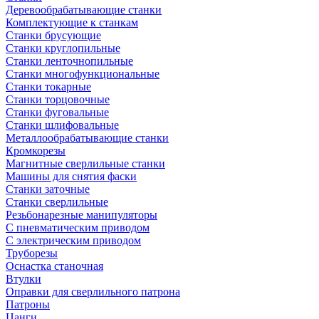
Деревообрабатывающие станки
Комплектующие к станкам
Станки брусующие
Станки круглопильные
Станки ленточнопильные
Станки многофункциональные
Станки токарные
Станки торцовочные
Станки фуговальные
Станки шлифовальные
Металлообрабатывающие станки
Кромкорезы
Магнитные сверлильные станки
Машины для снятия фаски
Станки заточные
Станки сверлильные
Резьбонарезные манипуляторы
С пневматическим приводом
С электрическим приводом
Труборезы
Оснастка станочная
Втулки
Оправки для сверлильного патрона
Патроны
Цанги