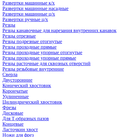
Развертки машинные к/х
Развертки машинные насадные
Развертки машинные ц/х
Развертки ручные ц/х
Резцы
Резцы канавочные для нарезания внутренних канавок
Резцы отрезные
Резцы подрезные отогнутые
Резцы проходные прямые
Резцы проходные упорные отогнутые
Резцы проходные упорные прямые
Резцы расточные для сквозных отверстий
Резцы резьбовые внутренние
Сверла
Двусторонние
Конический хвостовик
Корончатые
Удлиненные
Цилиндрический хвостовик
Фрезы
Дисковые
Для Т-образных пазов
Концевые
Ласточкин хвост
Ножи для фрез