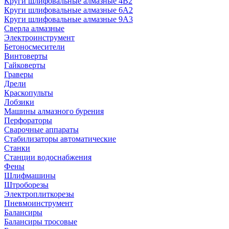
Круги шлифовальные алмазные 4В2
Круги шлифовальные алмазные 6A2
Круги шлифовальные алмазные 9А3
Сверла алмазные
Электроинструмент
Бетоносмесители
Винтоверты
Гайковерты
Граверы
Дрели
Краскопульты
Лобзики
Машины алмазного бурения
Перфораторы
Сварочные аппараты
Стабилизаторы автоматические
Станки
Станции водоснабжения
Фены
Шлифмашины
Штроборезы
Электроплиткорезы
Пневмоинструмент
Балансиры
Балансиры тросовые