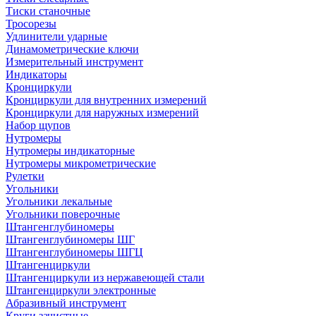
Тиски станочные
Тросорезы
Удлинители ударные
Динамометрические ключи
Измерительный инструмент
Индикаторы
Кронциркули
Кронциркули для внутренних измерений
Кронциркули для наружных измерений
Набор щупов
Нутромеры
Нутромеры индикаторные
Нутромеры микрометрические
Рулетки
Угольники
Угольники лекальные
Угольники поверочные
Штангенглубиномеры
Штангенглубиномеры ШГ
Штангенглубиномеры ШГЦ
Штангенциркули
Штангенциркули из нержавеющей стали
Штангенциркули электронные
Абразивный инструмент
Круги зачистные