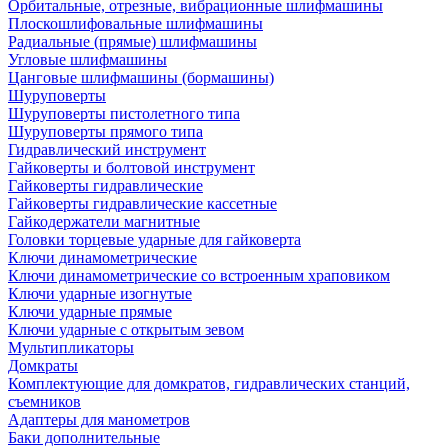
Орбитальные, отрезные, вибрационные шлифмашины
Плоскошлифовальные шлифмашины
Радиальные (прямые) шлифмашины
Угловые шлифмашины
Цанговые шлифмашины (бормашины)
Шуруповерты
Шуруповерты пистолетного типа
Шуруповерты прямого типа
Гидравлический инструмент
Гайковерты и болтовой инструмент
Гайковерты гидравлические
Гайковерты гидравлические кассетные
Гайкодержатели магнитные
Головки торцевые ударные для гайковерта
Ключи динамометрические
Ключи динамометрические со встроенным храповиком
Ключи ударные изогнутые
Ключи ударные прямые
Ключи ударные с открытым зевом
Мультипликаторы
Домкраты
Комплектующие для домкратов, гидравлических станций,
съемников
Адаптеры для манометров
Баки дополнительные