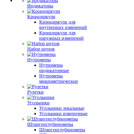
Индикаторы
Кронциркули
Кронциркули для
внутренних измерений
Кронциркули для
наружных измерений
Набор щупов
Нутромеры
Нутромеры
индикаторные
Нутромеры
микрометрические
Рулетки
Угольники
Угольники лекальные
Угольники поверочные
Штангенглубиномеры
Штангенглубиномеры