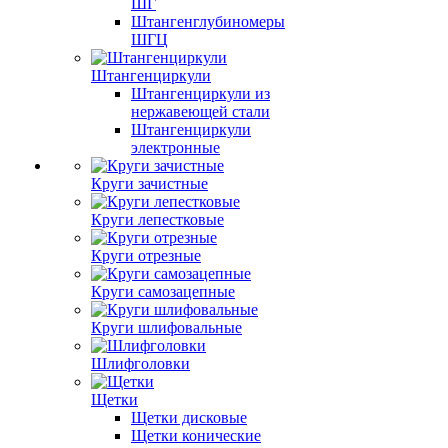
ШГ
Штангенглубиномеры
ШГЦ
Штангенциркули
Штангенциркули из
нержавеющей стали
Штангенциркули
электронные
Круги зачистные
Круги лепестковые
Круги отрезные
Круги самозацепные
Круги шлифовальные
Шлифголовки
Щетки
Щетки дисковые
Щетки конические