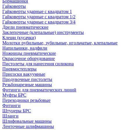
Бормашинки
Гайковерты
Гайковерты ударные с квадратом 1
Гайковерты ударные с квадратом 1/2
Гайковерты ударные с квадратом 3/4
Дрели пневматические
Заклепочные (клепальные) инструменты
Клещи (кусачки)
Молотки рубильные, зубильные, игольчатые, клепальные
Напильники, надфили
Ножницы пневматические
Окрасочное оборудование
Пистолеты для нанесения силикона
Пневмостеплеры
Присоски вакуумные
Продувочные пистолеты
Резьбонарезные машины
Фитинги для пневматических линий
Муфты БРС
Переходники резьбовые
Фитинги
Штуцеры БРС
Шланги
Шлифовальные машины
Ленточные шлифмашины