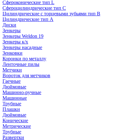
Сфероконические тип L
Сфероцилиндрические тип C
Цилиндрические с торцевыми зубьями тип B
Цилиндрические тип А
Диски
Зенкеры
Зенкеры Weldon 19
Зенкеры к/х
Зенкеры насадные
Зенковки
Коронки по металлу
Ленточные пилы
Метчики
Вороток для метчиков
Гаечные
Дюймовые
Машинно-ручные
Машинные
Трубные
Плашки
Дюймовые
Конические
Метрические
Трубные
Развертки