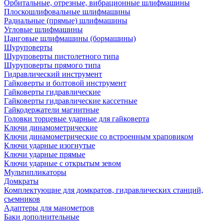
Орбитальные, отрезные, вибрационные шлифмашины
Плоскошлифовальные шлифмашины
Радиальные (прямые) шлифмашины
Угловые шлифмашины
Цанговые шлифмашины (бормашины)
Шуруповерты
Шуруповерты пистолетного типа
Шуруповерты прямого типа
Гидравлический инструмент
Гайковерты и болтовой инструмент
Гайковерты гидравлические
Гайковерты гидравлические кассетные
Гайкодержатели магнитные
Головки торцевые ударные для гайковерта
Ключи динамометрические
Ключи динамометрические со встроенным храповиком
Ключи ударные изогнутые
Ключи ударные прямые
Ключи ударные с открытым зевом
Мультипликаторы
Домкраты
Комплектующие для домкратов, гидравлических станций,
съемников
Адаптеры для манометров
Баки дополнительные