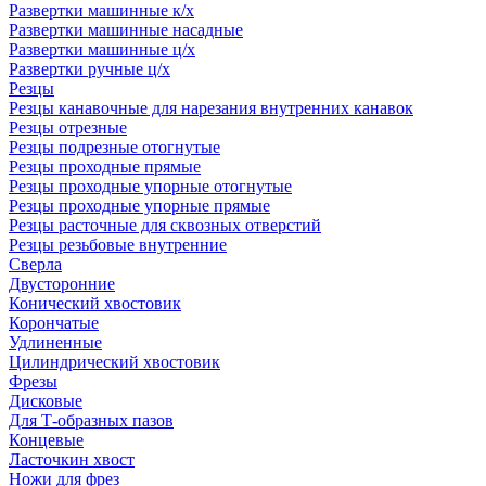
Развертки машинные к/х
Развертки машинные насадные
Развертки машинные ц/х
Развертки ручные ц/х
Резцы
Резцы канавочные для нарезания внутренних канавок
Резцы отрезные
Резцы подрезные отогнутые
Резцы проходные прямые
Резцы проходные упорные отогнутые
Резцы проходные упорные прямые
Резцы расточные для сквозных отверстий
Резцы резьбовые внутренние
Сверла
Двусторонние
Конический хвостовик
Корончатые
Удлиненные
Цилиндрический хвостовик
Фрезы
Дисковые
Для Т-образных пазов
Концевые
Ласточкин хвост
Ножи для фрез