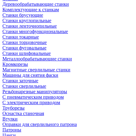
Деревообрабатывающие станки
Комплектующие к станкам
Станки брусующие
Станки круглопильные
Станки ленточнопильные
Станки многофункциональные
Станки токарные
Станки торцовочные
Станки фуговальные
Станки шлифовальные
Металлообрабатывающие станки
Кромкорезы
Магнитные сверлильные станки
Машины для снятия фаски
Станки заточные
Станки сверлильные
Резьбонарезные манипуляторы
С пневматическим приводом
С электрическим приводом
Труборезы
Оснастка станочная
Втулки
Оправки для сверлильного патрона
Патроны
Цанги