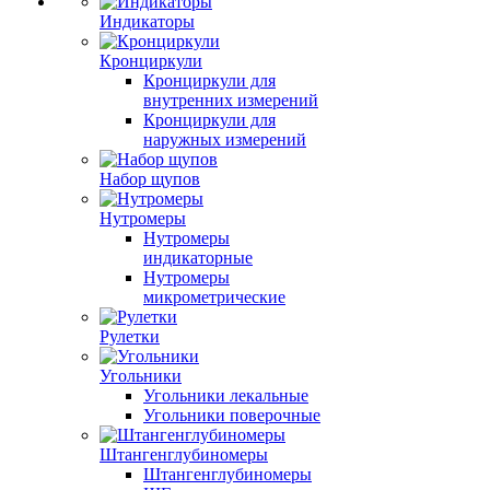
Индикаторы
Кронциркули
Кронциркули для
внутренних измерений
Кронциркули для
наружных измерений
Набор щупов
Нутромеры
Нутромеры
индикаторные
Нутромеры
микрометрические
Рулетки
Угольники
Угольники лекальные
Угольники поверочные
Штангенглубиномеры
Штангенглубиномеры