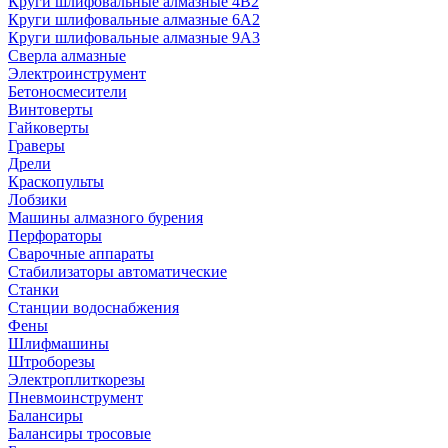
Круги шлифовальные алмазные 4В2
Круги шлифовальные алмазные 6A2
Круги шлифовальные алмазные 9А3
Сверла алмазные
Электроинструмент
Бетоносмесители
Винтоверты
Гайковерты
Граверы
Дрели
Краскопульты
Лобзики
Машины алмазного бурения
Перфораторы
Сварочные аппараты
Стабилизаторы автоматические
Станки
Станции водоснабжения
Фены
Шлифмашины
Штроборезы
Электроплиткорезы
Пневмоинструмент
Балансиры
Балансиры тросовые