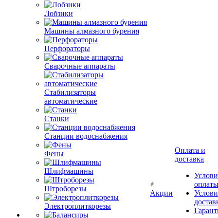
Лобзики
Машины алмазного бурения
Перфораторы
Сварочные аппараты
Стабилизаторы
автоматические
Станки
Станции водоснабжения
Оплата и
Фены
доставка
Шлифмашины
Услови
оплат
Штроборезы
Акции
Услови
достав
Электроплиткорезы
Гарант