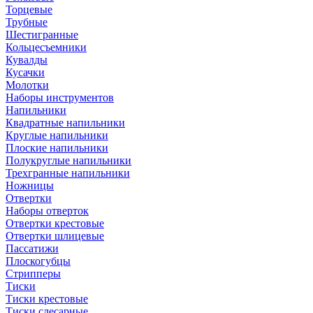
Торцевые
Трубные
Шестигранные
Кольцесъемники
Кувалды
Кусачки
Молотки
Наборы инструментов
Напильники
Квадратные напильники
Круглые напильники
Плоские напильники
Полукруглые напильники
Трехгранные напильники
Ножницы
Отвертки
Наборы отверток
Отвертки крестовые
Отвертки шлицевые
Пассатижи
Плоскогубцы
Стрипперы
Тиски
Тиски крестовые
Тиски слесарные