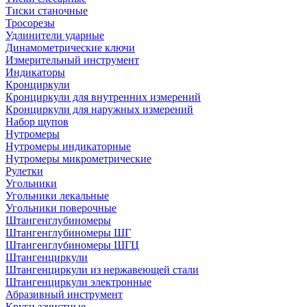
Тиски станочные
Тросорезы
Удлинители ударные
Динамометрические ключи
Измерительный инструмент
Индикаторы
Кронциркули
Кронциркули для внутренних измерений
Кронциркули для наружных измерений
Набор щупов
Нутромеры
Нутромеры индикаторные
Нутромеры микрометрические
Рулетки
Угольники
Угольники лекальные
Угольники поверочные
Штангенглубиномеры
Штангенглубиномеры ШГ
Штангенглубиномеры ШГЦ
Штангенциркули
Штангенциркули из нержавеющей стали
Штангенциркули электронные
Абразивный инструмент
Круги зачистные