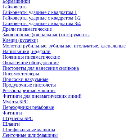
Бормашинки
Гайковерты
Гайковерты ударные с квадратом 1
Гайковерты ударные с квадратом 1/2
Гайковерты ударные с квадратом 3/4
Дрели пневматические
Заклепочные (клепальные) инструменты
Клещи (кусачки)
Молотки рубильные, зубильные, игольчатые, клепальные
Напильники, надфили
Ножницы пневматические
Окрасочное оборудование
Пистолеты для нанесения силикона
Пневмостеплеры
Присоски вакуумные
Продувочные пистолеты
Резьбонарезные машины
Фитинги для пневматических линий
Муфты БРС
Переходники резьбовые
Фитинги
Штуцеры БРС
Шланги
Шлифовальные машины
Ленточные шлифмашины