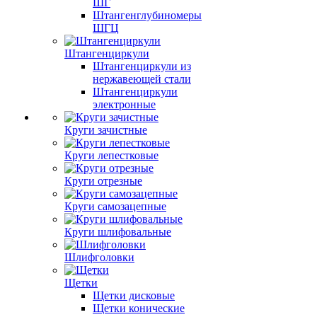
ШГ
Штангенглубиномеры
ШГЦ
Штангенциркули
Штангенциркули из
нержавеющей стали
Штангенциркули
электронные
Круги зачистные
Круги лепестковые
Круги отрезные
Круги самозацепные
Круги шлифовальные
Шлифголовки
Щетки
Щетки дисковые
Щетки конические