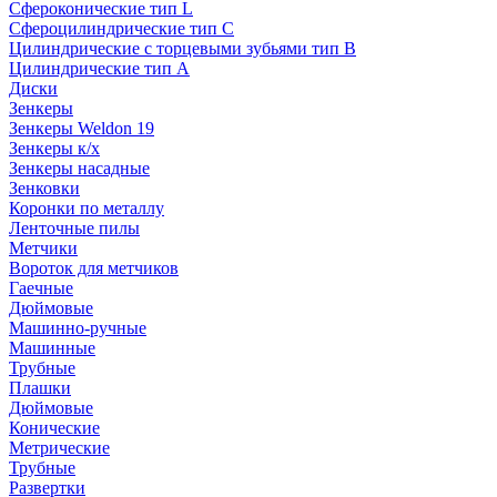
Сфероконические тип L
Сфероцилиндрические тип C
Цилиндрические с торцевыми зубьями тип B
Цилиндрические тип А
Диски
Зенкеры
Зенкеры Weldon 19
Зенкеры к/х
Зенкеры насадные
Зенковки
Коронки по металлу
Ленточные пилы
Метчики
Вороток для метчиков
Гаечные
Дюймовые
Машинно-ручные
Машинные
Трубные
Плашки
Дюймовые
Конические
Метрические
Трубные
Развертки