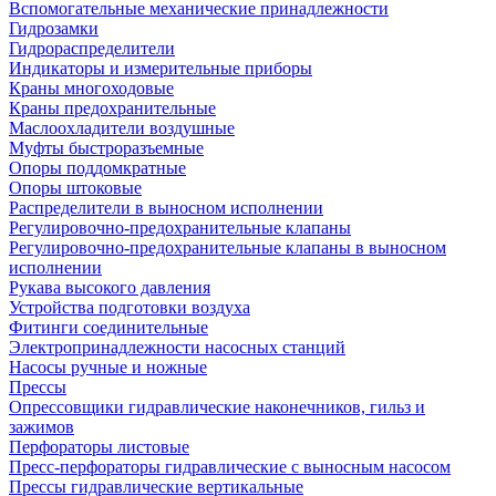
Вспомогательные механические принадлежности
Гидрозамки
Гидрораспределители
Индикаторы и измерительные приборы
Краны многоходовые
Краны предохранительные
Маслоохладители воздушные
Муфты быстроразъемные
Опоры поддомкратные
Опоры штоковые
Распределители в выносном исполнении
Регулировочно-предохранительные клапаны
Регулировочно-предохранительные клапаны в выносном
исполнении
Рукава высокого давления
Устройства подготовки воздуха
Фитинги соединительные
Электропринадлежности насосных станций
Насосы ручные и ножные
Прессы
Опрессовщики гидравлические наконечников, гильз и
зажимов
Перфораторы листовые
Пресс-перфораторы гидравлические с выносным насосом
Прессы гидравлические вертикальные