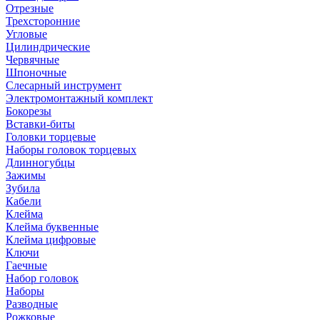
Отрезные
Трехсторонние
Угловые
Цилиндрические
Червячные
Шпоночные
Слесарный инструмент
Электромонтажный комплект
Бокорезы
Вставки-биты
Головки торцевые
Наборы головок торцевых
Длинногубцы
Зажимы
Зубила
Кабели
Клейма
Клейма буквенные
Клейма цифровые
Ключи
Гаечные
Набор головок
Наборы
Разводные
Рожковые