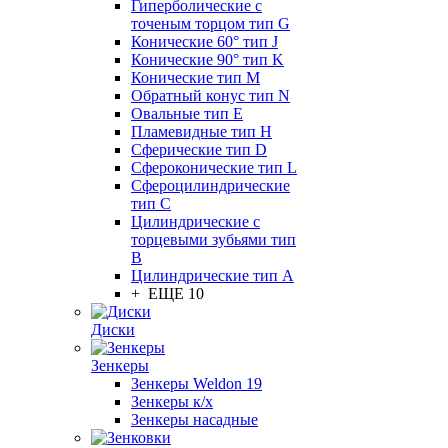
Гиперболические с
точеным торцом тип G
Конические 60° тип J
Конические 90° тип K
Конические тип M
Обратный конус тип N
Овальные тип E
Пламевидные тип H
Сферические тип D
Сфероконические тип L
Сфероцилиндрические
тип C
Цилиндрические с
торцевыми зубьями тип
B
Цилиндрические тип А
+ ЕЩЕ 10
Диски
Зенкеры
Зенкеры Weldon 19
Зенкеры к/х
Зенкеры насадные