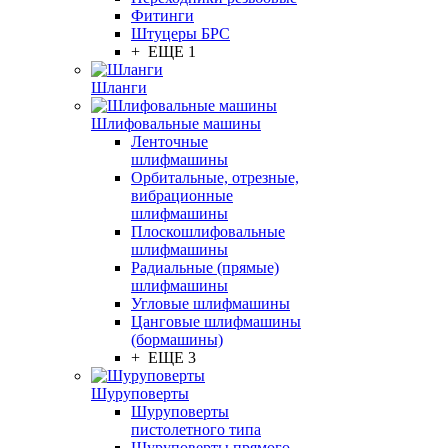
Фитинги
Штуцеры БРС
+ ЕЩЕ 1
Шланги
Шлифовальные машины
Ленточные
шлифмашины
Орбитальные, отрезные,
вибрационные
шлифмашины
Плоскошлифовальные
шлифмашины
Радиальные (прямые)
шлифмашины
Угловые шлифмашины
Цанговые шлифмашины
(бормашины)
+ ЕЩЕ 3
Шуруповерты
Шуруповерты
пистолетного типа
Шуруповерты прямого