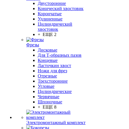
Двусторонние
Конический хвостовик
Корончатые
Удлиненные
Цилиндрический
хвостовик
+ ЕЩЕ 2
Фрезы
Дисковые
Для Т-образных пазов
Концевые
Ласточкин хвост
Ножи для фрез
Отрезные
Трехсторонние
Угловые
Цилиндрические
Червячные
Шпоночные
+ ЕЩЕ 8
Электромонтажный комплект