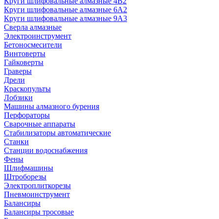
Круги шлифовальные алмазные 4В2
Круги шлифовальные алмазные 6A2
Круги шлифовальные алмазные 9А3
Сверла алмазные
Электроинструмент
Бетоносмесители
Винтоверты
Гайковерты
Граверы
Дрели
Краскопульты
Лобзики
Машины алмазного бурения
Перфораторы
Сварочные аппараты
Стабилизаторы автоматические
Станки
Станции водоснабжения
Фены
Шлифмашины
Штроборезы
Электроплиткорезы
Пневмоинструмент
Балансиры
Балансиры тросовые