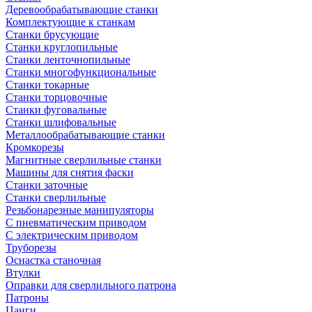
Деревообрабатывающие станки
Комплектующие к станкам
Станки брусующие
Станки круглопильные
Станки ленточнопильные
Станки многофункциональные
Станки токарные
Станки торцовочные
Станки фуговальные
Станки шлифовальные
Металлообрабатывающие станки
Кромкорезы
Магнитные сверлильные станки
Машины для снятия фаски
Станки заточные
Станки сверлильные
Резьбонарезные манипуляторы
С пневматическим приводом
С электрическим приводом
Труборезы
Оснастка станочная
Втулки
Оправки для сверлильного патрона
Патроны
Цанги