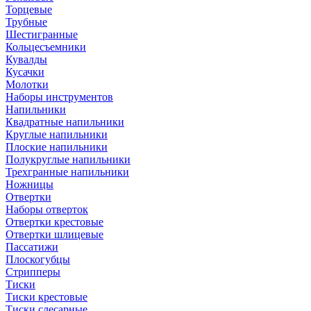
Торцевые
Трубные
Шестигранные
Кольцесъемники
Кувалды
Кусачки
Молотки
Наборы инструментов
Напильники
Квадратные напильники
Круглые напильники
Плоские напильники
Полукруглые напильники
Трехгранные напильники
Ножницы
Отвертки
Наборы отверток
Отвертки крестовые
Отвертки шлицевые
Пассатижи
Плоскогубцы
Стрипперы
Тиски
Тиски крестовые
Тиски слесарные