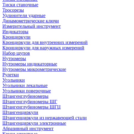
Тиски станочные
Тросорезы
Удлинители ударные
Динамометрические ключи
Измерительный инструмент
Индикаторы
Кронциркули
Кронциркули для внутренних измерений
Кронциркули для наружных измерений
Набор щупов
Нутромеры
Нутромеры индикаторные
Нутромеры микрометрические
Рулетки
Угольники
Угольники лекальные
Угольники поверочные
Штангенглубиномеры
Штангенглубиномеры ШГ
Штангенглубиномеры ШГЦ
Штангенциркули
Штангенциркули из нержавеющей стали
Штангенциркули электронные
Абразивный инструмент
Круги зачистные