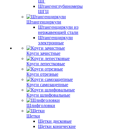
ШГ
Штангенглубиномеры
ШГЦ
Штангенциркули
Штангенциркули из
нержавеющей стали
Штангенциркули
электронные
Круги зачистные
Круги лепестковые
Круги отрезные
Круги самозацепные
Круги шлифовальные
Шлифголовки
Щетки
Щетки дисковые
Щетки конические