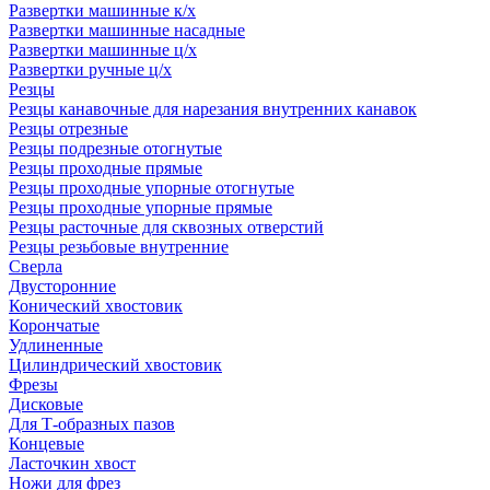
Развертки машинные к/х
Развертки машинные насадные
Развертки машинные ц/х
Развертки ручные ц/х
Резцы
Резцы канавочные для нарезания внутренних канавок
Резцы отрезные
Резцы подрезные отогнутые
Резцы проходные прямые
Резцы проходные упорные отогнутые
Резцы проходные упорные прямые
Резцы расточные для сквозных отверстий
Резцы резьбовые внутренние
Сверла
Двусторонние
Конический хвостовик
Корончатые
Удлиненные
Цилиндрический хвостовик
Фрезы
Дисковые
Для Т-образных пазов
Концевые
Ласточкин хвост
Ножи для фрез