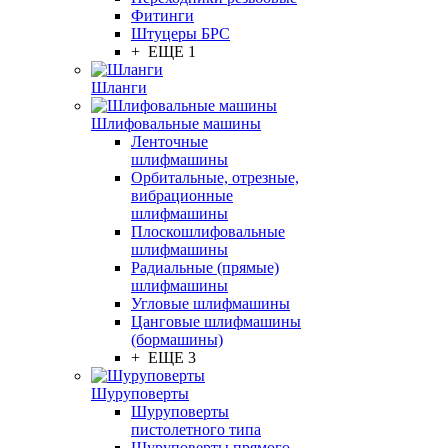
Фитинги
Штуцеры БРС
+ ЕЩЕ 1
Шланги
Шлифовальные машины
Ленточные
шлифмашины
Орбитальные, отрезные,
вибрационные
шлифмашины
Плоскошлифовальные
шлифмашины
Радиальные (прямые)
шлифмашины
Угловые шлифмашины
Цанговые шлифмашины
(бормашины)
+ ЕЩЕ 3
Шуруповерты
Шуруповерты
пистолетного типа
Шуруповерты прямого