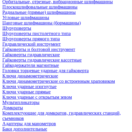
Орбитальные, отрезные, вибрационные шлифмашины
Плоскошлифовальные шлифмашины
Радиальные (прямые) шлифмашины
Угловые шлифмашины
Цанговые шлифмашины (бормашины)
Шуруповерты
Шуруповерты пистолетного типа
Шуруповерты прямого типа
Гидравлический инструмент
Гайковерты и болтовой инструмент
Гайковерты гидравлические
Гайковерты гидравлические кассетные
Гайкодержатели магнитные
Головки торцевые ударные для гайковерта
Ключи динамометрические
Ключи динамометрические со встроенным храповиком
Ключи ударные изогнутые
Ключи ударные прямые
Ключи ударные с открытым зевом
Мультипликаторы
Домкраты
Комплектующие для домкратов, гидравлических станций,
съемников
Адаптеры для манометров
Баки дополнительные