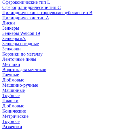
Сфероконические тип L
Сфероцилиндрические тип C
Цилиндрические с торцевыми зубьями тип B
Цилиндрические тип А
Диски
Зенкеры
Зенкеры Weldon 19
Зенкеры к/х
Зенкеры насадные
Зенковки
Коронки по металлу
Ленточные пилы
Метчики
Вороток для метчиков
Гаечные
Дюймовые
Машинно-ручные
Машинные
Трубные
Плашки
Дюймовые
Конические
Метрические
Трубные
Развертки