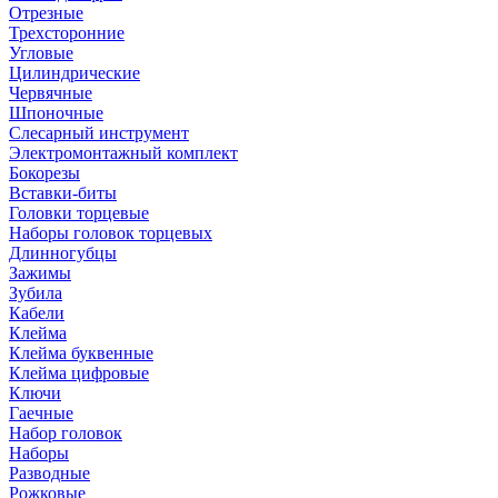
Отрезные
Трехсторонние
Угловые
Цилиндрические
Червячные
Шпоночные
Слесарный инструмент
Электромонтажный комплект
Бокорезы
Вставки-биты
Головки торцевые
Наборы головок торцевых
Длинногубцы
Зажимы
Зубила
Кабели
Клейма
Клейма буквенные
Клейма цифровые
Ключи
Гаечные
Набор головок
Наборы
Разводные
Рожковые