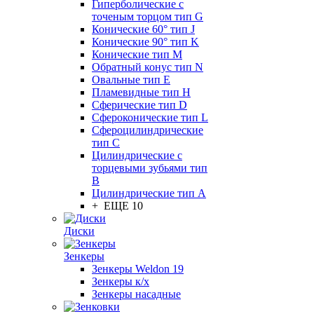
Гиперболические с
точеным торцом тип G
Конические 60° тип J
Конические 90° тип K
Конические тип M
Обратный конус тип N
Овальные тип E
Пламевидные тип H
Сферические тип D
Сфероконические тип L
Сфероцилиндрические
тип C
Цилиндрические с
торцевыми зубьями тип
B
Цилиндрические тип А
+ ЕЩЕ 10
Диски
Зенкеры
Зенкеры Weldon 19
Зенкеры к/х
Зенкеры насадные