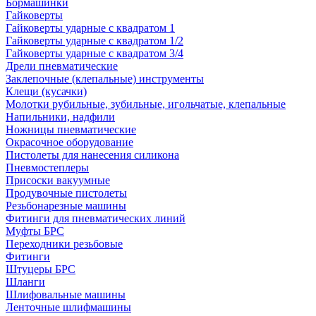
Бормашинки
Гайковерты
Гайковерты ударные с квадратом 1
Гайковерты ударные с квадратом 1/2
Гайковерты ударные с квадратом 3/4
Дрели пневматические
Заклепочные (клепальные) инструменты
Клещи (кусачки)
Молотки рубильные, зубильные, игольчатые, клепальные
Напильники, надфили
Ножницы пневматические
Окрасочное оборудование
Пистолеты для нанесения силикона
Пневмостеплеры
Присоски вакуумные
Продувочные пистолеты
Резьбонарезные машины
Фитинги для пневматических линий
Муфты БРС
Переходники резьбовые
Фитинги
Штуцеры БРС
Шланги
Шлифовальные машины
Ленточные шлифмашины