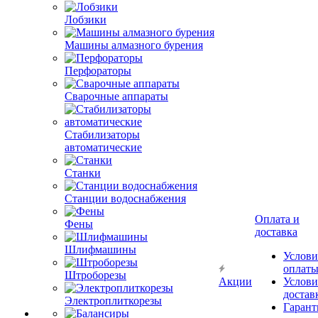
Лобзики
Машины алмазного бурения
Перфораторы
Сварочные аппараты
Стабилизаторы
автоматические
Станки
Станции водоснабжения
Оплата и
Фены
доставка
Шлифмашины
Услови
оплат
Штроборезы
Акции
Услови
достав
Электроплиткорезы
Гарант