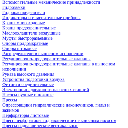
Вспомогательные механические принадлежности
Гидрозамки
Гидрораспределители
Индикаторы и измерительные приборы
Краны многоходовые
Краны предохранительные
Маслоохладители воздушные
Муфты быстроразъемные
Опоры поддомкратные
Опоры штоковые
Распределители в выносном исполнении
Регулировочно-предохранительные клапаны
Регулировочно-предохранительные клапаны в выносном
исполнении
Рукава высокого давления
Устройства подготовки воздуха
Фитинги соединительные
Электропринадлежности насосных станций
Насосы ручные и ножные
Прессы
Опрессовщики гидравлические наконечников, гильз и
зажимов
Перфораторы листовые
Пресс-перфораторы гидравлические с выносным насосом
Прессы гидравлические вертикальные