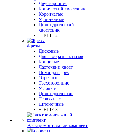
Двусторонние
Конический хвостовик
Корончатые
Удлиненные
Цилиндрический
хвостовик
+ ЕЩЕ 2
Фрезы
Дисковые
Для Т-образных пазов
Концевые
Ласточкин хвост
Ножи для фрез
Отрезные
Трехсторонние
Угловые
Цилиндрические
Червячные
Шпоночные
+ ЕЩЕ 8
Электромонтажный комплект