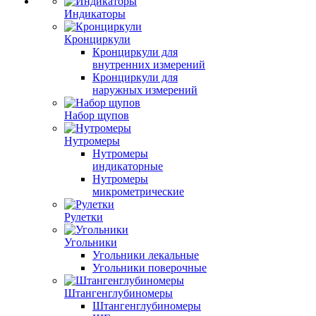
Индикаторы
Кронциркули
Кронциркули для
внутренних измерений
Кронциркули для
наружных измерений
Набор щупов
Нутромеры
Нутромеры
индикаторные
Нутромеры
микрометрические
Рулетки
Угольники
Угольники лекальные
Угольники поверочные
Штангенглубиномеры
Штангенглубиномеры