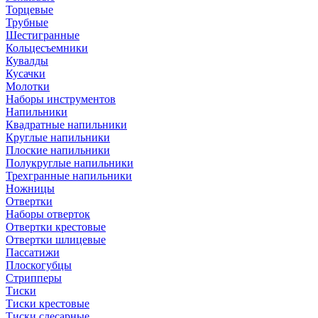
Торцевые
Трубные
Шестигранные
Кольцесъемники
Кувалды
Кусачки
Молотки
Наборы инструментов
Напильники
Квадратные напильники
Круглые напильники
Плоские напильники
Полукруглые напильники
Трехгранные напильники
Ножницы
Отвертки
Наборы отверток
Отвертки крестовые
Отвертки шлицевые
Пассатижи
Плоскогубцы
Стрипперы
Тиски
Тиски крестовые
Тиски слесарные