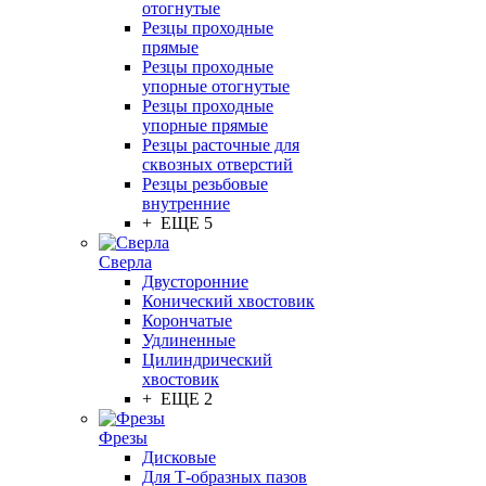
отогнутые
Резцы проходные
прямые
Резцы проходные
упорные отогнутые
Резцы проходные
упорные прямые
Резцы расточные для
сквозных отверстий
Резцы резьбовые
внутренние
+ ЕЩЕ 5
Сверла
Двусторонние
Конический хвостовик
Корончатые
Удлиненные
Цилиндрический
хвостовик
+ ЕЩЕ 2
Фрезы
Дисковые
Для Т-образных пазов