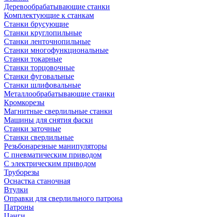
Деревообрабатывающие станки
Комплектующие к станкам
Станки брусующие
Станки круглопильные
Станки ленточнопильные
Станки многофункциональные
Станки токарные
Станки торцовочные
Станки фуговальные
Станки шлифовальные
Металлообрабатывающие станки
Кромкорезы
Магнитные сверлильные станки
Машины для снятия фаски
Станки заточные
Станки сверлильные
Резьбонарезные манипуляторы
С пневматическим приводом
С электрическим приводом
Труборезы
Оснастка станочная
Втулки
Оправки для сверлильного патрона
Патроны
Цанги