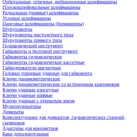
Орбитальные, отрезные, вибрационные шлифмашины
Плоскошлифовальные шлифмашины
Радиальные (прямые) шлифмашины
Угловые шлифмашины
Цанговые шлифмашины (бормашины)
Шуруповерты
Шуруповерты пистолетного типа
Шуруповерты прямого типа
Гидравлический инструмент
Гайковерты и болтовой инструмент
Гайковерты гидравлические
Гайковерты гидравлические кассетные
Гайкодержатели магнитные
Головки торцевые ударные для гайковерта
Ключи динамометрические
Ключи динамометрические со встроенным храповиком
Ключи ударные изогнутые
Ключи ударные прямые
Ключи ударные с открытым зевом
Мультипликаторы
Домкраты
Комплектующие для домкратов, гидравлических станций,
съемников
Адаптеры для манометров
Баки дополнительные