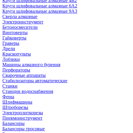
Круги шлифовальные алмазные 4В2
Круги шлифовальные алмазные 6A2
Круги шлифовальные алмазные 9А3
Сверла алмазные
Электроинструмент
Бетоносмесители
Винтоверты
Гайковерты
Граверы
Дрели
Краскопульты
Лобзики
Машины алмазного бурения
Перфораторы
Сварочные аппараты
Стабилизаторы автоматические
Станки
Станции водоснабжения
Фены
Шлифмашины
Штроборезы
Электроплиткорезы
Пневмоинструмент
Балансиры
Балансиры тросовые