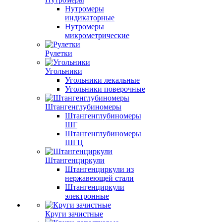
Нутромеры
индикаторные
Нутромеры
микрометрические
Рулетки
Угольники
Угольники лекальные
Угольники поверочные
Штангенглубиномеры
Штангенглубиномеры
ШГ
Штангенглубиномеры
ШГЦ
Штангенциркули
Штангенциркули из
нержавеющей стали
Штангенциркули
электронные
Круги зачистные