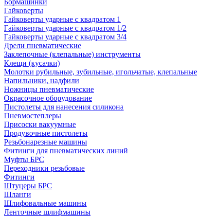
Бормашинки
Гайковерты
Гайковерты ударные с квадратом 1
Гайковерты ударные с квадратом 1/2
Гайковерты ударные с квадратом 3/4
Дрели пневматические
Заклепочные (клепальные) инструменты
Клещи (кусачки)
Молотки рубильные, зубильные, игольчатые, клепальные
Напильники, надфили
Ножницы пневматические
Окрасочное оборудование
Пистолеты для нанесения силикона
Пневмостеплеры
Присоски вакуумные
Продувочные пистолеты
Резьбонарезные машины
Фитинги для пневматических линий
Муфты БРС
Переходники резьбовые
Фитинги
Штуцеры БРС
Шланги
Шлифовальные машины
Ленточные шлифмашины