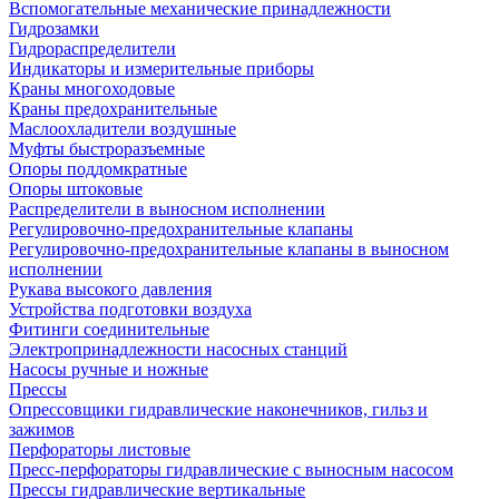
Вспомогательные механические принадлежности
Гидрозамки
Гидрораспределители
Индикаторы и измерительные приборы
Краны многоходовые
Краны предохранительные
Маслоохладители воздушные
Муфты быстроразъемные
Опоры поддомкратные
Опоры штоковые
Распределители в выносном исполнении
Регулировочно-предохранительные клапаны
Регулировочно-предохранительные клапаны в выносном
исполнении
Рукава высокого давления
Устройства подготовки воздуха
Фитинги соединительные
Электропринадлежности насосных станций
Насосы ручные и ножные
Прессы
Опрессовщики гидравлические наконечников, гильз и
зажимов
Перфораторы листовые
Пресс-перфораторы гидравлические с выносным насосом
Прессы гидравлические вертикальные