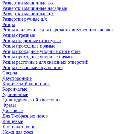
Развертки машинные к/х
Развертки машинные насадные
Развертки машинные ц/х
Развертки ручные ц/х
Резцы
Резцы канавочные для нарезания внутренних канавок
Резцы отрезные
Резцы подрезные отогнутые
Резцы проходные прямые
Резцы проходные упорные отогнутые
Резцы проходные упорные прямые
Резцы расточные для сквозных отверстий
Резцы резьбовые внутренние
Сверла
Двусторонние
Конический хвостовик
Корончатые
Удлиненные
Цилиндрический хвостовик
Фрезы
Дисковые
Для Т-образных пазов
Концевые
Ласточкин хвост
Ножи для фрез