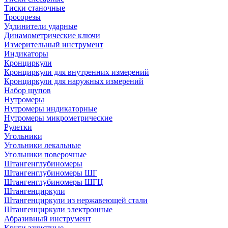
Тиски станочные
Тросорезы
Удлинители ударные
Динамометрические ключи
Измерительный инструмент
Индикаторы
Кронциркули
Кронциркули для внутренних измерений
Кронциркули для наружных измерений
Набор щупов
Нутромеры
Нутромеры индикаторные
Нутромеры микрометрические
Рулетки
Угольники
Угольники лекальные
Угольники поверочные
Штангенглубиномеры
Штангенглубиномеры ШГ
Штангенглубиномеры ШГЦ
Штангенциркули
Штангенциркули из нержавеющей стали
Штангенциркули электронные
Абразивный инструмент
Круги зачистные