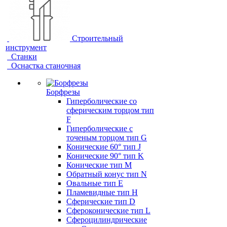
Строительный
инструмент
Станки
Оснастка станочная
Борфрезы
Гиперболические cо
сферическим торцом тип
F
Гиперболические с
точеным торцом тип G
Конические 60° тип J
Конические 90° тип K
Конические тип M
Обратный конус тип N
Овальные тип E
Пламевидные тип H
Сферические тип D
Сфероконические тип L
Сфероцилиндрические