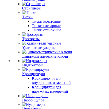
Стрипперы
Тиски
Тиски крестовые
Тиски слесарные
Тиски станочные
Тросорезы
Удлинители ударные
Динамометрические ключи
Индикаторы
Кронциркули
Кронциркули для
внутренних измерений
Кронциркули для
наружных измерений
Набор щупов
Нутромеры