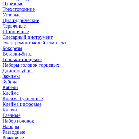
Отрезные
Трехсторонние
Угловые
Цилиндрические
Червячные
Шпоночные
Слесарный инструмент
Электромонтажный комплект
Бокорезы
Вставки-биты
Головки торцевые
Наборы головок торцевых
Длинногубцы
Зажимы
Зубила
Кабели
Клейма
Клейма буквенные
Клейма цифровые
Ключи
Гаечные
Набор головок
Наборы
Разводные
Рожковые