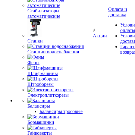
Оплата и
доставка
Стабилизаторы
автоматические
Услови
оплат
Акции
Услови
достав
Гарант
Станки
возвра
Станции водоснабжения
Фены
Шлифмашины
Штроборезы
Электроплиткорезы
Балансиры
Балансиры тросовые
Бормашинки
Гайковерты