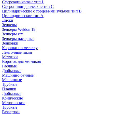
Сфероконические тип L
Сфероцилиндрические тип C
Цилиндрические с торцевыми зубьями тип B
Цилиндрические тип А
Диски
Зенкеры
Зенкеры Weldon 19
Зенкеры к/х
Зенкеры насадные
Зенковки
Коронки по металлу
Ленточные пилы
Метчики
Вороток для метчиков
Гаечные
Дюймовые
Машинно-ручные
Машинные
Трубные
Плашки
Дюймовые
Конические
Метрические
Трубные
Развертки