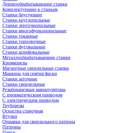
Деревообрабатывающие станки
Комплектующие к станкам
Станки брусующие
Станки круглопильные
Станки ленточнопильные
Станки многофункциональные
Станки токарные
Станки торцовочные
Станки фуговальные
Станки шлифовальные
Металлообрабатывающие станки
Кромкорезы
Магнитные сверлильные станки
Машины для снятия фаски
Станки заточные
Станки сверлильные
Резьбонарезные манипуляторы
С пневматическим приводом
С электрическим приводом
Труборезы
Оснастка станочная
Втулки
Оправки для сверлильного патрона
Патроны
Цанги