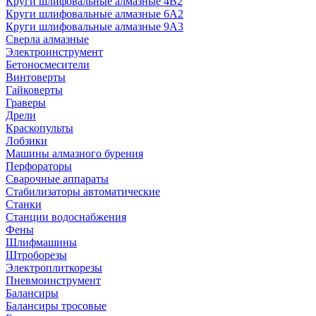
Круги шлифовальные алмазные 4В2
Круги шлифовальные алмазные 6A2
Круги шлифовальные алмазные 9А3
Сверла алмазные
Электроинструмент
Бетоносмесители
Винтоверты
Гайковерты
Граверы
Дрели
Краскопульты
Лобзики
Машины алмазного бурения
Перфораторы
Сварочные аппараты
Стабилизаторы автоматические
Станки
Станции водоснабжения
Фены
Шлифмашины
Штроборезы
Электроплиткорезы
Пневмоинструмент
Балансиры
Балансиры тросовые