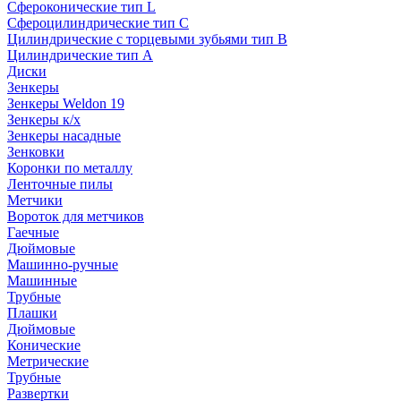
Сфероконические тип L
Сфероцилиндрические тип C
Цилиндрические с торцевыми зубьями тип B
Цилиндрические тип А
Диски
Зенкеры
Зенкеры Weldon 19
Зенкеры к/х
Зенкеры насадные
Зенковки
Коронки по металлу
Ленточные пилы
Метчики
Вороток для метчиков
Гаечные
Дюймовые
Машинно-ручные
Машинные
Трубные
Плашки
Дюймовые
Конические
Метрические
Трубные
Развертки