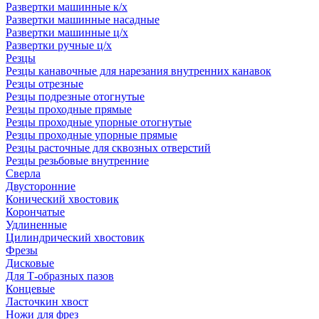
Развертки машинные к/х
Развертки машинные насадные
Развертки машинные ц/х
Развертки ручные ц/х
Резцы
Резцы канавочные для нарезания внутренних канавок
Резцы отрезные
Резцы подрезные отогнутые
Резцы проходные прямые
Резцы проходные упорные отогнутые
Резцы проходные упорные прямые
Резцы расточные для сквозных отверстий
Резцы резьбовые внутренние
Сверла
Двусторонние
Конический хвостовик
Корончатые
Удлиненные
Цилиндрический хвостовик
Фрезы
Дисковые
Для Т-образных пазов
Концевые
Ласточкин хвост
Ножи для фрез