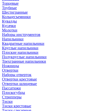
Торцевые
Трубные
Шестигранные
Кольцесъемники
Кувалды
Кусачки
Молотки
Наборы инструментов
Напильники
Квадратные напильники
Круглые напильники
Плоские напильники
Полукруглые напильники
Трехгранные напильники
Ножницы
Отвертки
Наборы отверток
Отвертки крестовые
Отвертки шлицевые
Пассатижи
Плоскогубцы
Стрипперы
Тиски
Тиски крестовые
Тиски слесарные