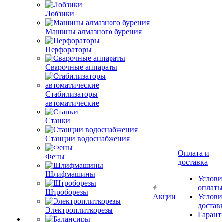
Лобзики
Машины алмазного бурения
Перфораторы
Сварочные аппараты
Стабилизаторы
автоматические
Станки
Станции водоснабжения
Оплата и
Фены
доставка
Шлифмашины
Услови
оплат
Штроборезы
Акции
Услови
достав
Электроплиткорезы
Гарант