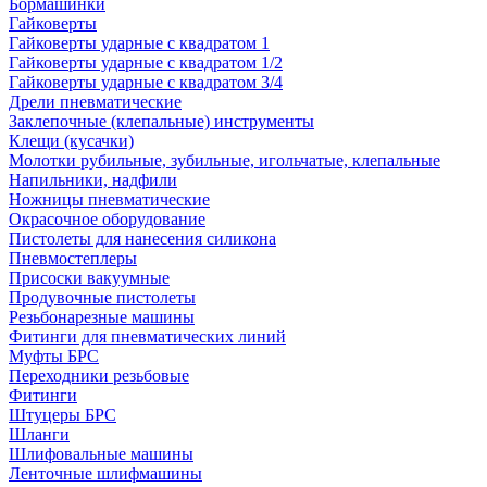
Бормашинки
Гайковерты
Гайковерты ударные с квадратом 1
Гайковерты ударные с квадратом 1/2
Гайковерты ударные с квадратом 3/4
Дрели пневматические
Заклепочные (клепальные) инструменты
Клещи (кусачки)
Молотки рубильные, зубильные, игольчатые, клепальные
Напильники, надфили
Ножницы пневматические
Окрасочное оборудование
Пистолеты для нанесения силикона
Пневмостеплеры
Присоски вакуумные
Продувочные пистолеты
Резьбонарезные машины
Фитинги для пневматических линий
Муфты БРС
Переходники резьбовые
Фитинги
Штуцеры БРС
Шланги
Шлифовальные машины
Ленточные шлифмашины