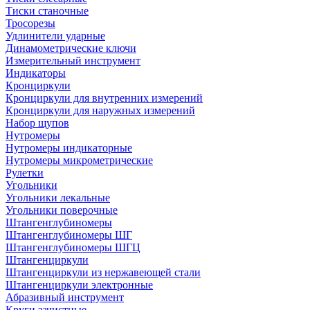
Тиски станочные
Тросорезы
Удлинители ударные
Динамометрические ключи
Измерительный инструмент
Индикаторы
Кронциркули
Кронциркули для внутренних измерений
Кронциркули для наружных измерений
Набор щупов
Нутромеры
Нутромеры индикаторные
Нутромеры микрометрические
Рулетки
Угольники
Угольники лекальные
Угольники поверочные
Штангенглубиномеры
Штангенглубиномеры ШГ
Штангенглубиномеры ШГЦ
Штангенциркули
Штангенциркули из нержавеющей стали
Штангенциркули электронные
Абразивный инструмент
Круги зачистные