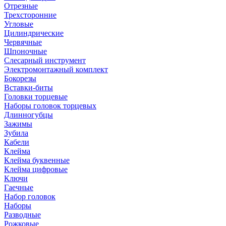
Отрезные
Трехсторонние
Угловые
Цилиндрические
Червячные
Шпоночные
Слесарный инструмент
Электромонтажный комплект
Бокорезы
Вставки-биты
Головки торцевые
Наборы головок торцевых
Длинногубцы
Зажимы
Зубила
Кабели
Клейма
Клейма буквенные
Клейма цифровые
Ключи
Гаечные
Набор головок
Наборы
Разводные
Рожковые