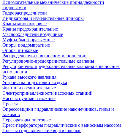
Вспомогательные механические принадлежности
Гидрозамки
Гидрораспределители
Индикаторы и измерительные приборы
Краны многоходовые
Краны предохранительные
Маслоохладители воздушные
Муфты быстроразъемные
Опоры поддомкратные
Опоры штоковые
Распределители в выносном исполнении
Регулировочно-предохранительные клапаны
Регулировочно-предохранительные клапаны в выносном
исполнении
Рукава высокого давления
Устройства подготовки воздуха
Фитинги соединительные
Электропринадлежности насосных станций
Насосы ручные и ножные
Прессы
Опрессовщики гидравлические наконечников, гильз и
зажимов
Перфораторы листовые
Пресс-перфораторы гидравлические с выносным насосом
Прессы гидравлические вертикальные