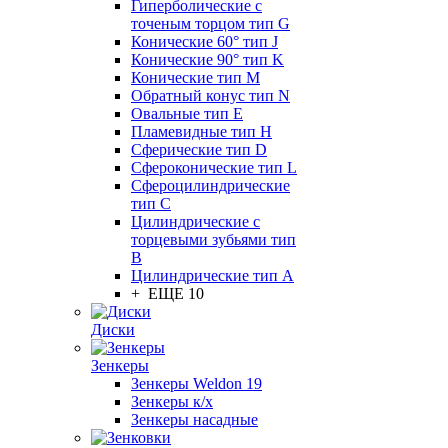
Гиперболические с
точеным торцом тип G
Конические 60° тип J
Конические 90° тип K
Конические тип M
Обратный конус тип N
Овальные тип E
Пламевидные тип H
Сферические тип D
Сфероконические тип L
Сфероцилиндрические
тип C
Цилиндрические с
торцевыми зубьями тип
B
Цилиндрические тип А
+ ЕЩЕ 10
Диски
Зенкеры
Зенкеры Weldon 19
Зенкеры к/х
Зенкеры насадные