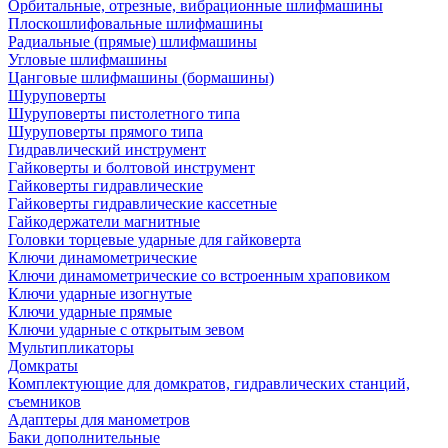
Орбитальные, отрезные, вибрационные шлифмашины
Плоскошлифовальные шлифмашины
Радиальные (прямые) шлифмашины
Угловые шлифмашины
Цанговые шлифмашины (бормашины)
Шуруповерты
Шуруповерты пистолетного типа
Шуруповерты прямого типа
Гидравлический инструмент
Гайковерты и болтовой инструмент
Гайковерты гидравлические
Гайковерты гидравлические кассетные
Гайкодержатели магнитные
Головки торцевые ударные для гайковерта
Ключи динамометрические
Ключи динамометрические со встроенным храповиком
Ключи ударные изогнутые
Ключи ударные прямые
Ключи ударные с открытым зевом
Мультипликаторы
Домкраты
Комплектующие для домкратов, гидравлических станций,
съемников
Адаптеры для манометров
Баки дополнительные