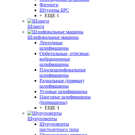
Фитинги
Штуцеры БРС
+ ЕЩЕ 1
Шланги
Шлифовальные машины
Ленточные
шлифмашины
Орбитальные, отрезные,
вибрационные
шлифмашины
Плоскошлифовальные
шлифмашины
Радиальные (прямые)
шлифмашины
Угловые шлифмашины
Цанговые шлифмашины
(бормашины)
+ ЕЩЕ 3
Шуруповерты
Шуруповерты
пистолетного типа
Шуруповерты прямого