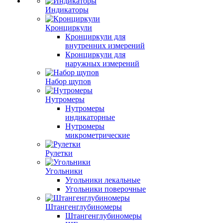
Индикаторы
Кронциркули
Кронциркули для
внутренних измерений
Кронциркули для
наружных измерений
Набор щупов
Нутромеры
Нутромеры
индикаторные
Нутромеры
микрометрические
Рулетки
Угольники
Угольники лекальные
Угольники поверочные
Штангенглубиномеры
Штангенглубиномеры