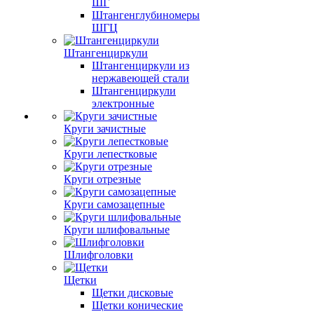
ШГ
Штангенглубиномеры
ШГЦ
Штангенциркули
Штангенциркули из
нержавеющей стали
Штангенциркули
электронные
Круги зачистные
Круги лепестковые
Круги отрезные
Круги самозацепные
Круги шлифовальные
Шлифголовки
Щетки
Щетки дисковые
Щетки конические