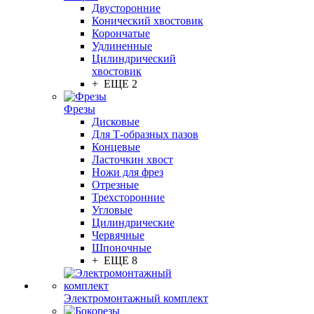
Двусторонние
Конический хвостовик
Корончатые
Удлиненные
Цилиндрический
хвостовик
+ ЕЩЕ 2
Фрезы
Дисковые
Для Т-образных пазов
Концевые
Ласточкин хвост
Ножи для фрез
Отрезные
Трехсторонние
Угловые
Цилиндрические
Червячные
Шпоночные
+ ЕЩЕ 8
Электромонтажный комплект