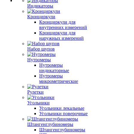
Индикаторы
Кронциркули
Кронциркули для
внутренних измерений
Кронциркули для
наружных измерений
Набор щупов
Нутромеры
Нутромеры
индикаторные
Нутромеры
микрометрические
Рулетки
Угольники
Угольники лекальные
Угольники поверочные
Штангенглубиномеры
Штангенглубиномеры