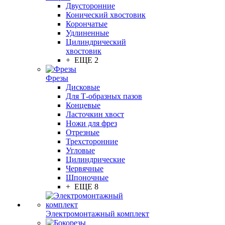
Двусторонние
Конический хвостовик
Корончатые
Удлиненные
Цилиндрический
хвостовик
+ ЕЩЕ 2
Фрезы
Дисковые
Для Т-образных пазов
Концевые
Ласточкин хвост
Ножи для фрез
Отрезные
Трехсторонние
Угловые
Цилиндрические
Червячные
Шпоночные
+ ЕЩЕ 8
Электромонтажный комплект