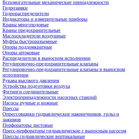
Вспомогательные механические принадлежности
Гидрозамки
Гидрораспределители
Индикаторы и измерительные приборы
Краны многоходовые
Краны предохранительные
Маслоохладители воздушные
Муфты быстроразъемные
Опоры поддомкратные
Опоры штоковые
Распределители в выносном исполнении
Регулировочно-предохранительные клапаны
Регулировочно-предохранительные клапаны в выносном
исполнении
Рукава высокого давления
Устройства подготовки воздуха
Фитинги соединительные
Электропринадлежности насосных станций
Насосы ручные и ножные
Прессы
Опрессовщики гидравлические наконечников, гильз и
зажимов
Перфораторы листовые
Пресс-перфораторы гидравлические с выносным насосом
Прессы гидравлические вертикальные