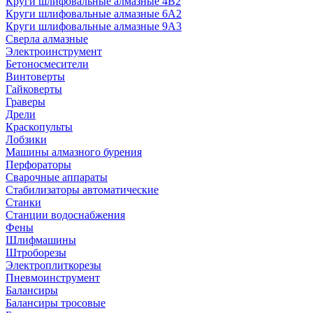
Круги шлифовальные алмазные 4В2
Круги шлифовальные алмазные 6A2
Круги шлифовальные алмазные 9А3
Сверла алмазные
Электроинструмент
Бетоносмесители
Винтоверты
Гайковерты
Граверы
Дрели
Краскопульты
Лобзики
Машины алмазного бурения
Перфораторы
Сварочные аппараты
Стабилизаторы автоматические
Станки
Станции водоснабжения
Фены
Шлифмашины
Штроборезы
Электроплиткорезы
Пневмоинструмент
Балансиры
Балансиры тросовые