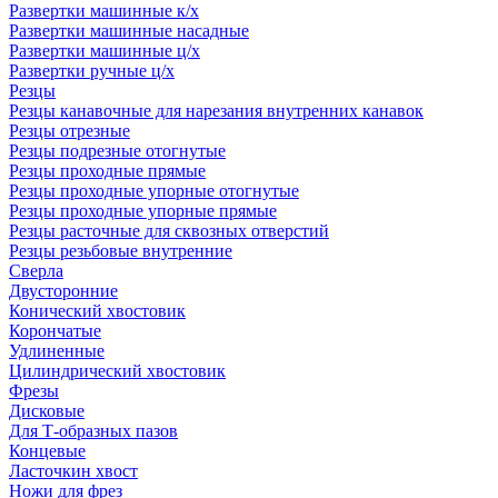
Развертки машинные к/х
Развертки машинные насадные
Развертки машинные ц/х
Развертки ручные ц/х
Резцы
Резцы канавочные для нарезания внутренних канавок
Резцы отрезные
Резцы подрезные отогнутые
Резцы проходные прямые
Резцы проходные упорные отогнутые
Резцы проходные упорные прямые
Резцы расточные для сквозных отверстий
Резцы резьбовые внутренние
Сверла
Двусторонние
Конический хвостовик
Корончатые
Удлиненные
Цилиндрический хвостовик
Фрезы
Дисковые
Для Т-образных пазов
Концевые
Ласточкин хвост
Ножи для фрез