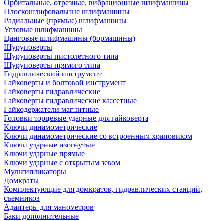
Орбитальные, отрезные, вибрационные шлифмашины
Плоскошлифовальные шлифмашины
Радиальные (прямые) шлифмашины
Угловые шлифмашины
Цанговые шлифмашины (бормашины)
Шуруповерты
Шуруповерты пистолетного типа
Шуруповерты прямого типа
Гидравлический инструмент
Гайковерты и болтовой инструмент
Гайковерты гидравлические
Гайковерты гидравлические кассетные
Гайкодержатели магнитные
Головки торцевые ударные для гайковерта
Ключи динамометрические
Ключи динамометрические со встроенным храповиком
Ключи ударные изогнутые
Ключи ударные прямые
Ключи ударные с открытым зевом
Мультипликаторы
Домкраты
Комплектующие для домкратов, гидравлических станций,
съемников
Адаптеры для манометров
Баки дополнительные