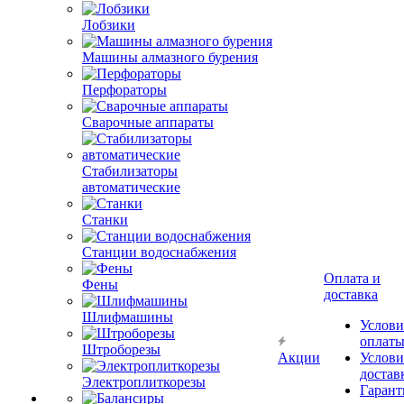
Лобзики
Машины алмазного бурения
Перфораторы
Сварочные аппараты
Стабилизаторы
автоматические
Станки
Станции водоснабжения
Оплата и
Фены
доставка
Шлифмашины
Услови
оплат
Штроборезы
Акции
Услови
достав
Электроплиткорезы
Гарант