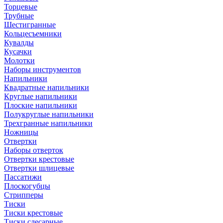
Торцевые
Трубные
Шестигранные
Кольцесъемники
Кувалды
Кусачки
Молотки
Наборы инструментов
Напильники
Квадратные напильники
Круглые напильники
Плоские напильники
Полукруглые напильники
Трехгранные напильники
Ножницы
Отвертки
Наборы отверток
Отвертки крестовые
Отвертки шлицевые
Пассатижи
Плоскогубцы
Стрипперы
Тиски
Тиски крестовые
Тиски слесарные