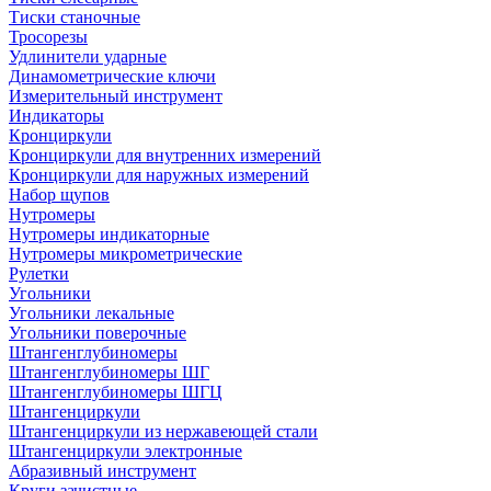
Тиски станочные
Тросорезы
Удлинители ударные
Динамометрические ключи
Измерительный инструмент
Индикаторы
Кронциркули
Кронциркули для внутренних измерений
Кронциркули для наружных измерений
Набор щупов
Нутромеры
Нутромеры индикаторные
Нутромеры микрометрические
Рулетки
Угольники
Угольники лекальные
Угольники поверочные
Штангенглубиномеры
Штангенглубиномеры ШГ
Штангенглубиномеры ШГЦ
Штангенциркули
Штангенциркули из нержавеющей стали
Штангенциркули электронные
Абразивный инструмент
Круги зачистные