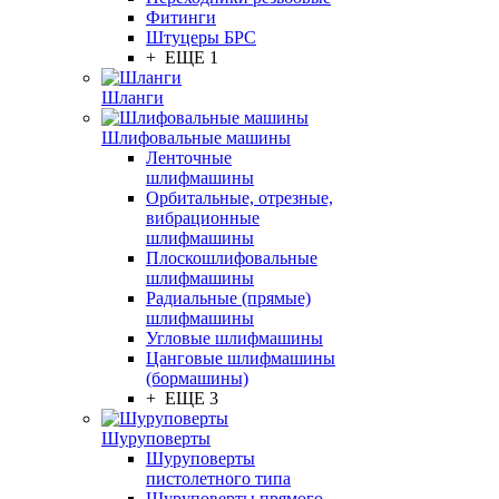
Фитинги
Штуцеры БРС
+ ЕЩЕ 1
Шланги
Шлифовальные машины
Ленточные
шлифмашины
Орбитальные, отрезные,
вибрационные
шлифмашины
Плоскошлифовальные
шлифмашины
Радиальные (прямые)
шлифмашины
Угловые шлифмашины
Цанговые шлифмашины
(бормашины)
+ ЕЩЕ 3
Шуруповерты
Шуруповерты
пистолетного типа
Шуруповерты прямого