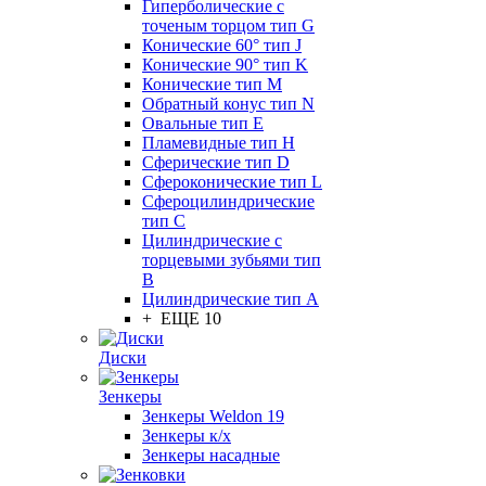
Гиперболические с
точеным торцом тип G
Конические 60° тип J
Конические 90° тип K
Конические тип M
Обратный конус тип N
Овальные тип E
Пламевидные тип H
Сферические тип D
Сфероконические тип L
Сфероцилиндрические
тип C
Цилиндрические с
торцевыми зубьями тип
B
Цилиндрические тип А
+ ЕЩЕ 10
Диски
Зенкеры
Зенкеры Weldon 19
Зенкеры к/х
Зенкеры насадные