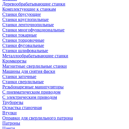
Деревообрабатывающие станки
Комплектующие к станкам
Станки брусующие
Станки круглопильные
Станки ленточнопильные
Станки многофункциональные
Станки токарные
Станки торцовочные
Станки фуговальные
Станки шлифовальные
Металлообрабатывающие станки
Кромкорезы
Магнитные сверлильные станки
Машины для снятия фаски
Станки заточные
Станки сверлильные
Резьбонарезные манипуляторы
С пневматическим приводом
С электрическим приводом
Труборезы
Оснастка станочная
Втулки
Оправки для сверлильного патрона
Патроны
Цанги