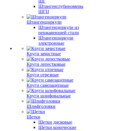
ШГ
Штангенглубиномеры
ШГЦ
Штангенциркули
Штангенциркули из
нержавеющей стали
Штангенциркули
электронные
Круги зачистные
Круги лепестковые
Круги отрезные
Круги самозацепные
Круги шлифовальные
Шлифголовки
Щетки
Щетки дисковые
Щетки конические