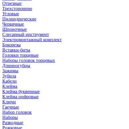
Отрезные
Трехсторонние
Угловые
Цилиндрические
Червячные
Шпоночные
Слесарный инструмент
Электромонтажный комплект
Бокорезы
Вставки-биты
Головки торцевые
Наборы головок торцевых
Длинногубцы
Зажимы
Зубила
Кабели
Клейма
Клейма буквенные
Клейма цифровые
Ключи
Гаечные
Набор головок
Наборы
Разводные
Рожковые