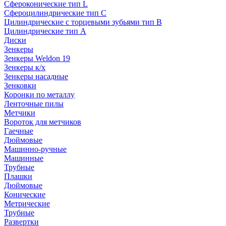
Сфероконические тип L
Сфероцилиндрические тип C
Цилиндрические с торцевыми зубьями тип B
Цилиндрические тип А
Диски
Зенкеры
Зенкеры Weldon 19
Зенкеры к/х
Зенкеры насадные
Зенковки
Коронки по металлу
Ленточные пилы
Метчики
Вороток для метчиков
Гаечные
Дюймовые
Машинно-ручные
Машинные
Трубные
Плашки
Дюймовые
Конические
Метрические
Трубные
Развертки