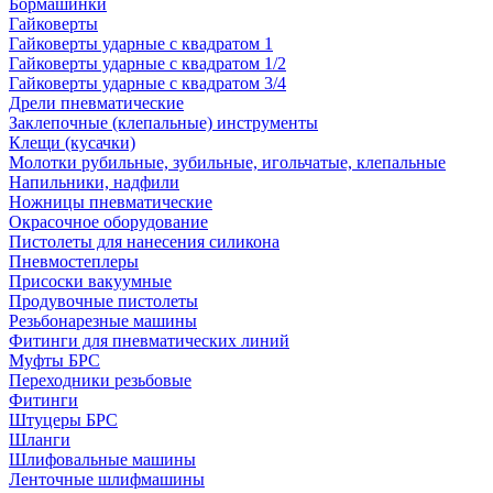
Бормашинки
Гайковерты
Гайковерты ударные с квадратом 1
Гайковерты ударные с квадратом 1/2
Гайковерты ударные с квадратом 3/4
Дрели пневматические
Заклепочные (клепальные) инструменты
Клещи (кусачки)
Молотки рубильные, зубильные, игольчатые, клепальные
Напильники, надфили
Ножницы пневматические
Окрасочное оборудование
Пистолеты для нанесения силикона
Пневмостеплеры
Присоски вакуумные
Продувочные пистолеты
Резьбонарезные машины
Фитинги для пневматических линий
Муфты БРС
Переходники резьбовые
Фитинги
Штуцеры БРС
Шланги
Шлифовальные машины
Ленточные шлифмашины