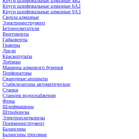
Круги шлифовальные алмазные 4В2
Круги шлифовальные алмазные 6A2
Круги шлифовальные алмазные 9А3
Сверла алмазные
Электроинструмент
Бетоносмесители
Винтоверты
Гайковерты
Граверы
Дрели
Краскопульты
Лобзики
Машины алмазного бурения
Перфораторы
Сварочные аппараты
Стабилизаторы автоматические
Станки
Станции водоснабжения
Фены
Шлифмашины
Штроборезы
Электроплиткорезы
Пневмоинструмент
Балансиры
Балансиры тросовые