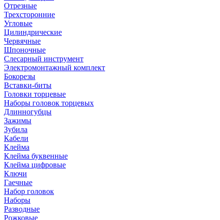
Отрезные
Трехсторонние
Угловые
Цилиндрические
Червячные
Шпоночные
Слесарный инструмент
Электромонтажный комплект
Бокорезы
Вставки-биты
Головки торцевые
Наборы головок торцевых
Длинногубцы
Зажимы
Зубила
Кабели
Клейма
Клейма буквенные
Клейма цифровые
Ключи
Гаечные
Набор головок
Наборы
Разводные
Рожковые