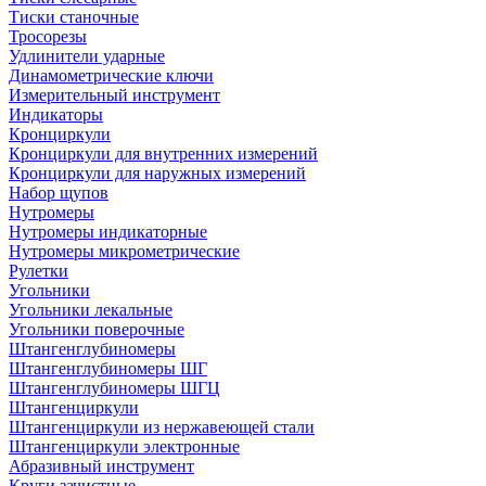
Тиски станочные
Тросорезы
Удлинители ударные
Динамометрические ключи
Измерительный инструмент
Индикаторы
Кронциркули
Кронциркули для внутренних измерений
Кронциркули для наружных измерений
Набор щупов
Нутромеры
Нутромеры индикаторные
Нутромеры микрометрические
Рулетки
Угольники
Угольники лекальные
Угольники поверочные
Штангенглубиномеры
Штангенглубиномеры ШГ
Штангенглубиномеры ШГЦ
Штангенциркули
Штангенциркули из нержавеющей стали
Штангенциркули электронные
Абразивный инструмент
Круги зачистные