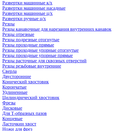
Развертки машинные к/х
Развертки машинные насадные
Развертки машинные ц/х
Развертки ручные ц/х
Резцы
Резцы канавочные для нарезания внутренних канавок
Резцы отрезные
Резцы подрезные отогнутые
Резцы проходные прямые
Резцы проходные упорные отогнутые
Резцы проходные упорные прямые
Резцы расточные для сквозных отверстий
Резцы резьбовые внутренние
Сверла
Двусторонние
Конический хвостовик
Корончатые
Удлиненные
Цилиндрический хвостовик
Фрезы
Дисковые
Для Т-образных пазов
Концевые
Ласточкин хвост
Ножи для фрез