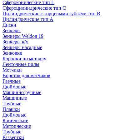
Сфероконические тип L
Сфероцилиндрические тип C
Цилиндрические с торцевыми зубьями тип B
Цилиндрические тип А
Диски
Зенкеры
Зенкеры Weldon 19
Зенкеры к/х
Зенкеры насадные
Зенковки
Коронки по металлу
Ленточные пилы
Метчики
Вороток для метчиков
Гаечные
Дюймовые
Машинно-ручные
Машинные
Трубные
Плашки
Дюймовые
Конические
Метрические
Трубные
Развертки