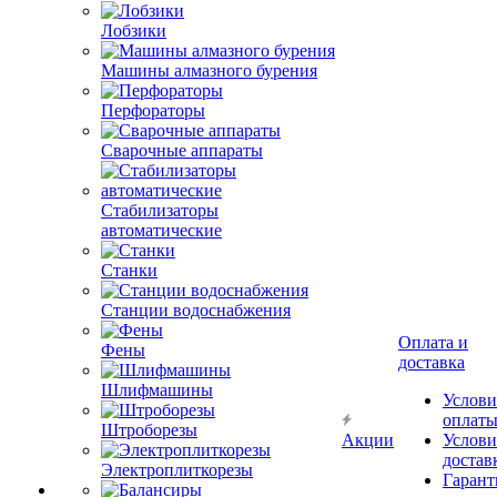
Лобзики
Машины алмазного бурения
Перфораторы
Сварочные аппараты
Стабилизаторы
автоматические
Станки
Станции водоснабжения
Оплата и
Фены
доставка
Шлифмашины
Услови
оплат
Штроборезы
Акции
Услови
достав
Электроплиткорезы
Гарант