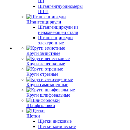
ШГ
Штангенглубиномеры
ШГЦ
Штангенциркули
Штангенциркули из
нержавеющей стали
Штангенциркули
электронные
Круги зачистные
Круги лепестковые
Круги отрезные
Круги самозацепные
Круги шлифовальные
Шлифголовки
Щетки
Щетки дисковые
Щетки конические