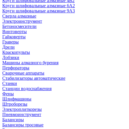
Круги шлифовальные алмазные 4В2
Круги шлифовальные алмазные 6A2
Круги шлифовальные алмазные 9А3
Сверла алмазные
Электроинструмент
Бетоносмесители
Винтоверты
Гайковерты
Граверы
Дрели
Краскопульты
Лобзики
Машины алмазного бурения
Перфораторы
Сварочные аппараты
Стабилизаторы автоматические
Станки
Станции водоснабжения
Фены
Шлифмашины
Штроборезы
Электроплиткорезы
Пневмоинструмент
Балансиры
Балансиры тросовые