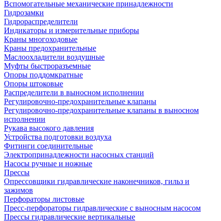
Вспомогательные механические принадлежности
Гидрозамки
Гидрораспределители
Индикаторы и измерительные приборы
Краны многоходовые
Краны предохранительные
Маслоохладители воздушные
Муфты быстроразъемные
Опоры поддомкратные
Опоры штоковые
Распределители в выносном исполнении
Регулировочно-предохранительные клапаны
Регулировочно-предохранительные клапаны в выносном
исполнении
Рукава высокого давления
Устройства подготовки воздуха
Фитинги соединительные
Электропринадлежности насосных станций
Насосы ручные и ножные
Прессы
Опрессовщики гидравлические наконечников, гильз и
зажимов
Перфораторы листовые
Пресс-перфораторы гидравлические с выносным насосом
Прессы гидравлические вертикальные