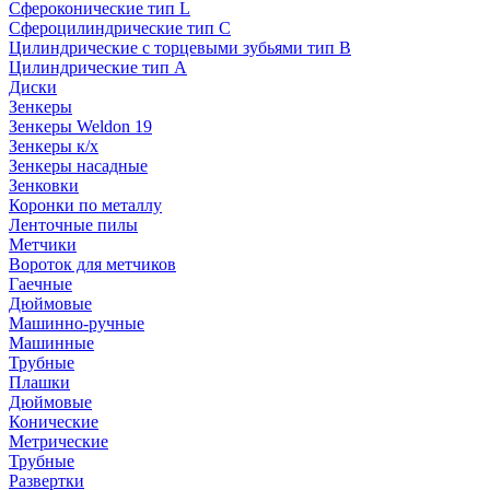
Сфероконические тип L
Сфероцилиндрические тип C
Цилиндрические с торцевыми зубьями тип B
Цилиндрические тип А
Диски
Зенкеры
Зенкеры Weldon 19
Зенкеры к/х
Зенкеры насадные
Зенковки
Коронки по металлу
Ленточные пилы
Метчики
Вороток для метчиков
Гаечные
Дюймовые
Машинно-ручные
Машинные
Трубные
Плашки
Дюймовые
Конические
Метрические
Трубные
Развертки