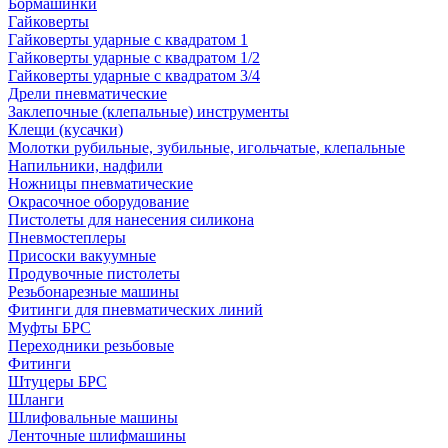
Бормашинки
Гайковерты
Гайковерты ударные с квадратом 1
Гайковерты ударные с квадратом 1/2
Гайковерты ударные с квадратом 3/4
Дрели пневматические
Заклепочные (клепальные) инструменты
Клещи (кусачки)
Молотки рубильные, зубильные, игольчатые, клепальные
Напильники, надфили
Ножницы пневматические
Окрасочное оборудование
Пистолеты для нанесения силикона
Пневмостеплеры
Присоски вакуумные
Продувочные пистолеты
Резьбонарезные машины
Фитинги для пневматических линий
Муфты БРС
Переходники резьбовые
Фитинги
Штуцеры БРС
Шланги
Шлифовальные машины
Ленточные шлифмашины