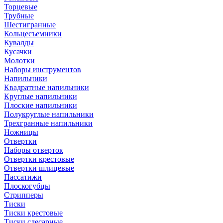
Торцевые
Трубные
Шестигранные
Кольцесъемники
Кувалды
Кусачки
Молотки
Наборы инструментов
Напильники
Квадратные напильники
Круглые напильники
Плоские напильники
Полукруглые напильники
Трехгранные напильники
Ножницы
Отвертки
Наборы отверток
Отвертки крестовые
Отвертки шлицевые
Пассатижи
Плоскогубцы
Стрипперы
Тиски
Тиски крестовые
Тиски слесарные