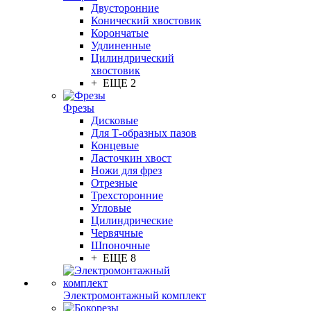
Двусторонние
Конический хвостовик
Корончатые
Удлиненные
Цилиндрический
хвостовик
+ ЕЩЕ 2
Фрезы
Дисковые
Для Т-образных пазов
Концевые
Ласточкин хвост
Ножи для фрез
Отрезные
Трехсторонние
Угловые
Цилиндрические
Червячные
Шпоночные
+ ЕЩЕ 8
Электромонтажный комплект