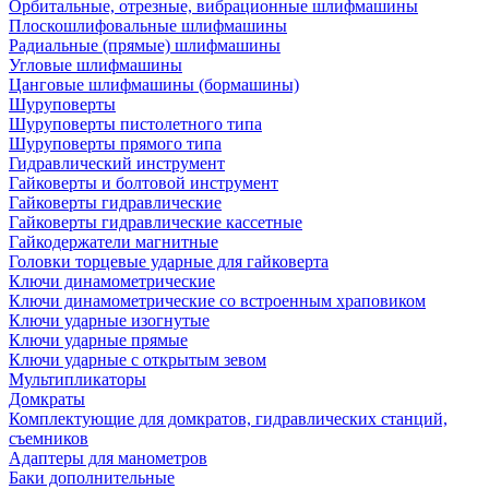
Орбитальные, отрезные, вибрационные шлифмашины
Плоскошлифовальные шлифмашины
Радиальные (прямые) шлифмашины
Угловые шлифмашины
Цанговые шлифмашины (бормашины)
Шуруповерты
Шуруповерты пистолетного типа
Шуруповерты прямого типа
Гидравлический инструмент
Гайковерты и болтовой инструмент
Гайковерты гидравлические
Гайковерты гидравлические кассетные
Гайкодержатели магнитные
Головки торцевые ударные для гайковерта
Ключи динамометрические
Ключи динамометрические со встроенным храповиком
Ключи ударные изогнутые
Ключи ударные прямые
Ключи ударные с открытым зевом
Мультипликаторы
Домкраты
Комплектующие для домкратов, гидравлических станций,
съемников
Адаптеры для манометров
Баки дополнительные