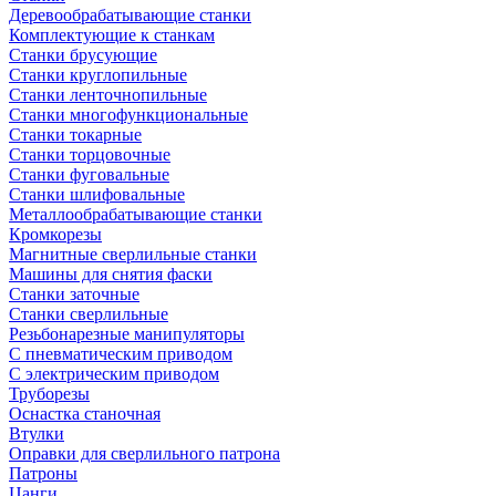
Деревообрабатывающие станки
Комплектующие к станкам
Станки брусующие
Станки круглопильные
Станки ленточнопильные
Станки многофункциональные
Станки токарные
Станки торцовочные
Станки фуговальные
Станки шлифовальные
Металлообрабатывающие станки
Кромкорезы
Магнитные сверлильные станки
Машины для снятия фаски
Станки заточные
Станки сверлильные
Резьбонарезные манипуляторы
С пневматическим приводом
С электрическим приводом
Труборезы
Оснастка станочная
Втулки
Оправки для сверлильного патрона
Патроны
Цанги