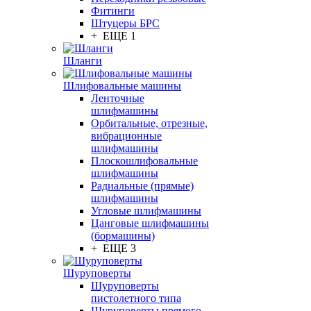
Фитинги
Штуцеры БРС
+ ЕЩЕ 1
Шланги
Шлифовальные машины
Ленточные
шлифмашины
Орбитальные, отрезные,
вибрационные
шлифмашины
Плоскошлифовальные
шлифмашины
Радиальные (прямые)
шлифмашины
Угловые шлифмашины
Цанговые шлифмашины
(бормашины)
+ ЕЩЕ 3
Шуруповерты
Шуруповерты
пистолетного типа
Шуруповерты прямого