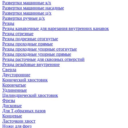
Развертки машинные к/х
Развертки машинные насадные
Развертки машинные ц/х
Развертки ручные ц/х
Резцы
Резцы канавочные для нарезания внутренних канавок
Резцы отрезные
Резцы подрезные отогнутые
Резцы проходные прямые
Резцы проходные упорные отогнутые
Резцы проходные упорные прямые
Резцы расточные для сквозных отверстий
Резцы резьбовые внутренние
Сверла
Двусторонние
Конический хвостовик
Корончатые
Удлиненные
Цилиндрический хвостовик
Фрезы
Дисковые
Для Т-образных пазов
Концевые
Ласточкин хвост
Ножи для фрез