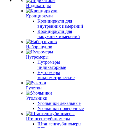
Индикаторы
Кронциркули
Кронциркули для
внутренних измерений
Кронциркули для
наружных измерений
Набор щупов
Нутромеры
Нутромеры
индикаторные
Нутромеры
микрометрические
Рулетки
Угольники
Угольники лекальные
Угольники поверочные
Штангенглубиномеры
Штангенглубиномеры