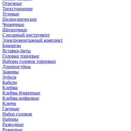
Отрезные
Трехсторонние
Угловые
Цилиндрические
Червячные
Шпоночные
Слесарный инструмент
Электромонтажный комплект
Бокорезы
Вставки-биты
Головки торцевые
Наборы головок торцевых
Длинногубцы
Зажимы
Зубила
Кабели
Клейма
Клейма буквенные
Клейма цифровые
Ключи
Гаечные
Набор головок
Наборы
Разводные
Рожковые